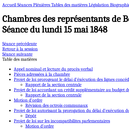
Accueil
Séances Plénières
Tables des matières
Législation
Biographi
Chambres des représentants de B
Séance du lundi 15 mai 1848
Séance précédente
Retour à la session
Séance suivante
Table des matières
Appel nominal et lecture du procès-verbal
Pièces adressées à la chambre
Projet de loi prorogeant le délai d'éxécution des lignes concé
Rapport de la section centrale
Projet de loi accordant un crédit supplémentaire au budget du
Rapport de la section centrale
Motion d'ordre
Révision des octrois communaux
Projet de loi autorisant la prorogation du délai d'exécution
Dépôt
Projet de loi sur les incompatibilites parlementaires
Motion d'ordre