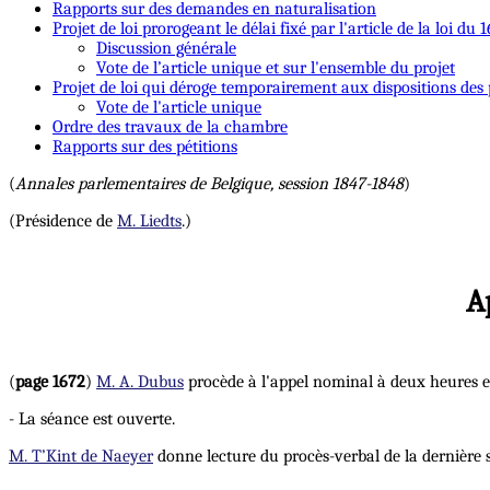
Rapports sur des demandes en naturalisation
Projet de loi prorogeant le délai fixé par l'article de la loi d
Discussion générale
Vote de l’article unique et sur l'ensemble du projet
Projet de loi qui déroge temporairement aux dispositions des par
Vote de l'article unique
Ordre des travaux de la chambre
Rapports sur des pétitions
(
Annales parlementaires de Belgique, session 1847-1848
)
(Présidence de
M. Liedts
.)
A
(
page 1672
)
M. A. Dubus
procède à l'appel nominal à deux heures e
- La séance est ouverte.
M. T’Kint de Naeyer
donne lecture du procès-verbal de la dernière s