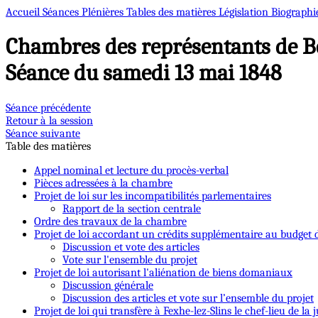
Accueil
Séances Plénières
Tables des matières
Législation
Biographi
Chambres des représentants de B
Séance du samedi 13 mai 1848
Séance précédente
Retour à la session
Séance suivante
Table des matières
Appel nominal et lecture du procès-verbal
Pièces adressées à la chambre
Projet de loi sur les incompatibilités parlementaires
Rapport de la section centrale
Ordre des travaux de la chambre
Projet de loi accordant un crédits supplémentaire au budget du
Discussion et vote des articles
Vote sur l'ensemble du projet
Projet de loi autorisant l'aliénation de biens domaniaux
Discussion générale
Discussion des articles et vote sur l’ensemble du projet
Projet de loi qui transfère à Fexhe-lez-Slins le chef-lieu de la