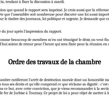
a, tendant à fixer la discussion à mardi.
tion que quand le rapport sera imprimé. Je crois aussi que la réforme 
e que l'assemblée soit nombreuse pour discuter une loi aussi importan
i sur le timbre des journaux, loi politique et urgente. Je demande que c
e du jour après l'impression du rapport.
, comme beaucoup de membres m'en ont témoigné le désir, on veut finir
hui soient de retour pour l'heure qui sera fixée pour la réunion en s
Ordre des travaux de la chambre
 chambre ratifieront l'arrêt de destitution morale dont un honorable 
us ses droits et qu'elle comprend ce que réclame sa dignité : c'est d
dans ce but, avec cette conviction, que je viens recommander à la secti
de fer de Jurbise à Tournay. Ce projet de loi a pour objet de mettre 