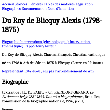
Accueil
Séances Plénières
Tables des matières
Législation
Biographies
Documentation
Note d’intention
Du Roy de Blicquy
Alexis (1798-
1875)
Biographie
Interventions (chronologique)
Interventions
(thématique)
Rapporteur/Auteur
Du Roy de Blicquy
Alexis, Charles, François, Christian
catholique
né en 1798 à Ath décédé en 1875 à Blicquy (Leuze-en-Hainaut)
Représentant
1847-1848 , élu par l'arrondissement de Ath
Biographie
(Extrait de : J.L. DE PAEPE – Ch. RAINDORF-GERARD,
Le
Parlement belge 1831-1894. Données biographiques
, Bruxelles,
Commission de la biographie nationale, 1996, p.291)
Ecuyer.