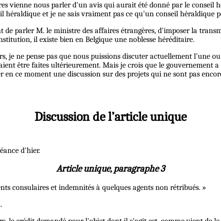
res vienne nous parler d'un avis qui aurait été donné par le conseil hé
il héraldique et je ne sais vraiment pas ce qu'un conseil héraldique p
ent de parler M. le ministre des affaires étrangères, d'imposer la trans
nstitution, il existe bien en Belgique une noblesse héréditaire.
urs, je ne pense pas que nous puissions discuter actuellement l'une o
ient être faites ultérieurement. Mais je crois que le gouvernement a 
er en ce moment une discussion sur des projets qui ne sont pas encore
Discussion de l’article unique
éance d'hier.
Article unique, paragraphe 3
agents consulaires et indemnités à quelques agents non rétribués. »
.
rs, le crédit demandé pour l'objet dont il s'agit est, comme vient de l