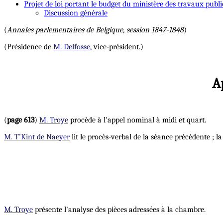
Projet de loi portant le budget du ministère des travaux publi
Discussion générale
(
Annales parlementaires de Belgique, session 1847-1848
)
(Présidence de
M. Delfosse
, vice-président.)
A
(
page 613
)
M. Troye
procède à l'appel nominal à midi et quart.
M. T’Kint de Naeyer
lit le procès-verbal de la séance précédente ; l
M. Troye
présente l'analyse des pièces adressées à la chambre.