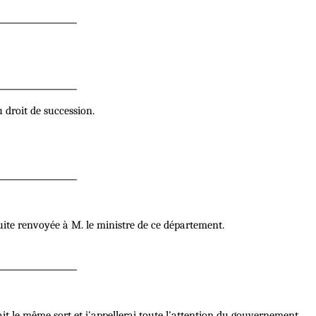
 droit de succession.
suite renvoyée à M. le ministre de ce département.
i ait le même sort et j'appellerai toute l'attention du gouvernement