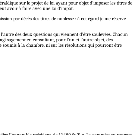
raldique sur le projet de loi ayant pour objet d'imposer les titres de
eut avoir à faire avec une loi d'impôt.
mission par décès des titres de noblesse : à cet égard je me réserve
u l'autre des deux questions qui viennent d'être soulevées. Chacun
agi sagement en consultant, pour l'un et l'autre objet, des
 soumis à la chambre, ni sur les résolutions qui pourront être
e dire l'honorable président, de 13,689 fr. 31 c. La commission propose