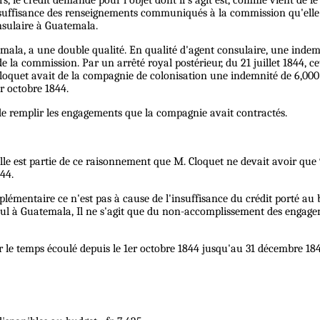
insuffisance des renseignements communiqués à la commission qu'elle 
nsulaire à Guatemala.
ala, a une double qualité. En qualité d'agent consulaire, une indemni
 de la commission. Par un arrêté royal postérieur, du 21 juillet 1844, c
uet avait de la compagnie de colonisation une indemnité de 6,000 fr
r octobre 1844.
 de remplir les engagements que la compagnie avait contractés.
 est partie de ce raisonnement que M. Cloquet ne devait avoir que 9,
844.
plémentaire ce n'est pas à cause de l'insuffisance du crédit porté au 
ul à Guatemala, Il ne s'agit que du non-accomplissement des engagem
e temps écoulé depuis le 1er octobre 1844 jusqu'au 31 décembre 1847 tr