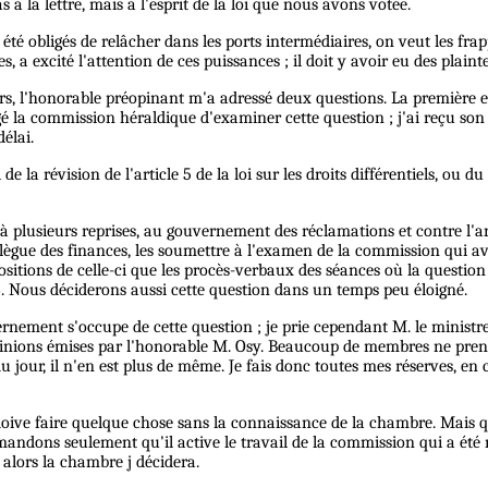
as à la lettre, mais à l'esprit de la loi que nous avons votée.
é obligés de relâcher dans les ports intermédiaires, on veut les frappe
 a excité l'attention de ces puissances ; il doit y avoir eu des plaint
urs, l'honorable préopinant m'a adressé deux questions. La première est
gé la commission héraldique d'examiner cette question ; j'ai reçu son tr
élai.
de la révision de l'article 5 de la loi sur les droits différentiels, ou 
plusieurs reprises, au gouvernement des réclamations et contre l'arti
llègue des finances, les soumettre à l'examen de la commission qui av
opositions de celle-ci que les procès-verbaux des séances où la questi
6. Nous déciderons aussi cette question dans un temps peu éloigné.
rnement s'occupe de cette question ; je prie cependant M. le ministre
pinions émises par l'honorable M. Osy. Beaucoup de membres ne prennen
du jour, il n'en est plus de même. Je fais donc toutes mes réserves, en
 doive faire quelque chose sans la connaissance de la chambre. Mais q
emandons seulement qu'il active le travail de la commission qui a été
t alors la chambre j décidera.