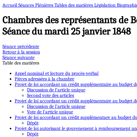
Accueil
Séances Plénières
Tables des matières
Législation
Biographi
Chambres des représentants de B
Séance du mardi 25 janvier 1848
Séance précédente
Retour à la session
Séance suivante
Table des matières
Appel nominal et lecture du procès-verbal
Pièces adressées à la chambre
Projet de loi accordant un crédit supplémentaire au budget du
Discussion de l’article unique
Second vote des articles
Projet de loi accordant un crédit supplémentaire au budget d
Discussion de l’article unique
Vote de l'article unique
Projet de loi accordant un crédit supplémentare au budget du
Dépôt
Projet de loi autorisant le gouvenement à remboursement u
Dépôt