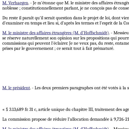
M. Verhaegen
. - Je m'étonne que M. le ministre des affaires étrangè
noblesse ; constitutionnellement parlant, je ne conçois pas de conse
Du reste il paraît qu'il serait question dans le projet de loi, dont vi
d'examiner en temps et lieu si, d'après les termes et l'esprit de la Co
M. le ministre des affaires étrangères (M. d’Hoffschmidt)
. - Messie
se réserve naturellement son opinion sur les propositions qui pourra
commissions qui peuvent l'éclairer. Je ne veux pas, du reste, entam
prises par le gouvernement ; ce serait tout à fait prématuré.
M. le président
. - Les deux premiers paragraphes ont été votés à la s
« § 3.13,689 fr. 31 c, article unique du chapitre III, traitement des 
La commission propose de réduire l'allocation demandée à 9,726-21
M. le ministre des affaires étrangères (M. d’Hoffschmidt)
. - Messieu