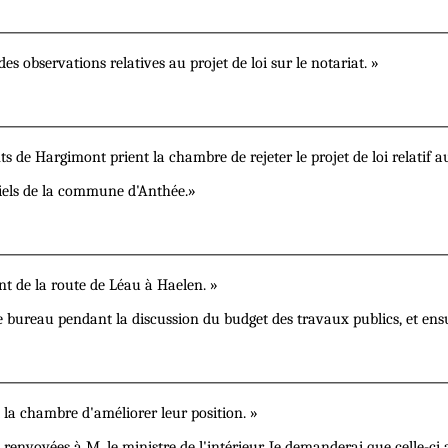
s observations relatives au projet de loi sur le notariat. »
de Hargimont prient la chambre de rejeter le projet de loi relatif au
riels de la commune d'Anthée.»
t de la route de Léau à Haelen. »
 le bureau pendant la discussion du budget des travaux publics, et en
la chambre d'améliorer leur position. »
té renvoyées à M. le ministre de l'intérieur. Je demanderai que celle-c