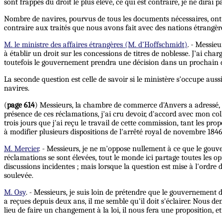
sont frappés du droit le plus élevé, ce qui est contraire, je ne dirai p
Nombre de navires, pourvus de tous les documents nécessaires, ont ét
contraire aux traités que nous avons fait avec des nations étrangères,
M. le ministre des affaires étrangères (M. d’Hoffschmidt)
. - Messie
à établir un droit sur les concessions de titres de noblesse. J'ai char
toutefois le gouvernement prendra une décision dans un prochain d
La seconde question est celle de savoir si le ministère s'occupe aussi 
navires.
(
page 614
) Messieurs, la chambre de commerce d'Anvers a adressé, à 
présence de ces réclamations, j'ai cru devoir, d'accord avec mon co
trois jours que j'ai reçu le travail de cette commission, tant les pr
à modifier plusieurs dispositions de l'arrêté royal de novembre 184
M. Mercier
. - Messieurs, je ne m'oppose nullement à ce que le gouve
réclamations se sont élevées, tout le monde ici partage toutes les o
discussions incidentes ; mais lorsque la question est mise à l'ordre 
soulevée.
M. Osy
. - Messieurs, je suis loin de prétendre que le gouvernement
a reçues depuis deux ans, il me semble qu'il doit s'éclairer. Nous d
lieu de faire un changement à la loi, il nous fera une proposition, e