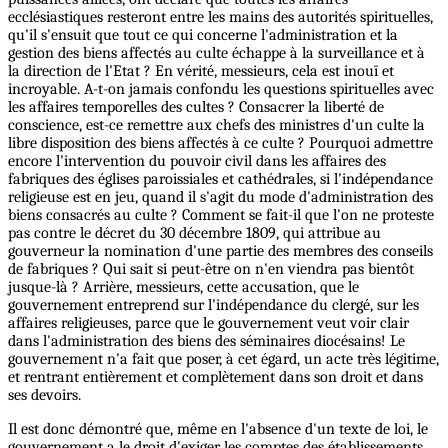
ecclésiastiques resteront entre les mains des autorités spirituelles,
qu'il s'ensuit que tout ce qui concerne l'administration et la
gestion des biens affectés au culte échappe à la surveillance et à
la direction de l'Etat ? En vérité, messieurs, cela est inouï et
incroyable. A-t-on jamais confondu les questions spirituelles avec
les affaires temporelles des cultes ? Consacrer la liberté de
conscience, est-ce remettre aux chefs des ministres d'un culte la
libre disposition des biens affectés à ce culte ? Pourquoi admettre
encore l'intervention du pouvoir civil dans les affaires des
fabriques des églises paroissiales et cathédrales, si l'indépendance
religieuse est en jeu, quand il s'agit du mode d'administration des
biens consacrés au culte ? Comment se fait-il que l'on ne proteste
pas contre le décret du 30 décembre 1809, qui attribue au
gouverneur la nomination d'une partie des membres des conseils
de fabriques ? Qui sait si peut-être on n'en viendra pas bientôt
jusque-là ? Arrière, messieurs, cette accusation, que le
gouvernement entreprend sur l'indépendance du clergé, sur les
affaires religieuses, parce que le gouvernement veut voir clair
dans l'administration des biens des séminaires diocésains! Le
gouvernement n'a fait que poser, à cet égard, un acte très légitime,
et rentrant entièrement et complètement dans son droit et dans
ses devoirs.
Il est donc démontré que, même en l'absence d'un texte de loi, le
gouvernement a le droit d'exiger les comptes des établissements