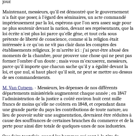
jour.
Maintenant, messieurs, qu'il est démontré que le gouvernement
n'a fait que poser, à l'égard des séminaires, un acte commandé
impérieusement par la loi, espérons que l'on sera assez sage pour
ne plus soutenir devant la nation, devant ses représentants, que la
loi écrite n'est plus loi parce qu'elle gêne, et tout cela sous
prétexte de liberté de conscience, comme si la religion était
intéressée à ce qu'on ne vît pas clair dans les comptes des
établissements religieux. Je m'arrête ici : j'ai peut-être abusé des
moments de la chambre, pour prouver une chose qui ne peut pas
former l'ombre d'un doute ; mais vous m'excuserez, messieurs,
parce qu'il importe que chacun sache qu'il y a égalité devant la
loi, et que nul, si haut placé qu'il soit, ne peut se mettre au-dessus
de ses commandements.
M. Van Cutsem
. - Messieurs, les dépenses de nos différents
départements ministériels augmentent chaque année ; en 1847
l'administration de la justice a coûté environ huit cent mille
francs de moins qu'elle ne coûtera en 1848, et cependant dans
une grande partie du pays les contributions de toute nature, au
lieu de pouvoir subir une augmentation, devraient être réduites à
cause des souffrances de certaines branches du commerce et de la
perte pour ainsi dire totale de quelques-unes de nos industries.