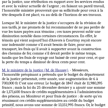
par la justice, une rétribution en rapport avec les services rendus
et avec la valeur actuelle de l'argent ; en faisant un pareil travail,
l'honorable ministre prouverait que sa sollicitude pour ceux à la
tête desquels il est placé, va au-delà de l’horizon de ses travaux.
Lorsque M. le ministre de la justice s'occupera de la révision de
nos tarifs, je me promets de lui recommander de ne pas perdre de
vue les taxes payées aux témoins ; ces taxes peuvent subir une
diminution notable dans certaines circonstances. En effet, le
témoin qui vient aujourd'hui d'Anvers à Courtray reçoit encore
une indemnité comme s'il avait besoin de faire, pour son
transport, les frais qu'il avait à supporter avant la construction
des chemins de fer, comme s'il devait perdre le même temps,
tandis que les frais de voyage ont baissé de cent pour cent, et que
la perte du temps a diminué de deux cents pour cent.
M. le ministre de la justice (M. de Haussy)
. - Messieurs,
l'honorable préopinant a prétendu que le budget du département
de la justice présentait, cette année, une augmentation de 6 à
700,000 fr. C'est une erreur. Le budget de 1847 était de 11,980,395
francs ; mais la loi du 25 décembre dernier y a ajouté une somme
de 1,171,600 francs de crédits supplémentaires à l'administration
des prisons, au Moniteur et pour frais de justice : de sorte qu'en
réunissant ces crédits supplémentaires au crédit du budget
primitif, nous avons une somme de 13,151,995 francs. Or, le budget