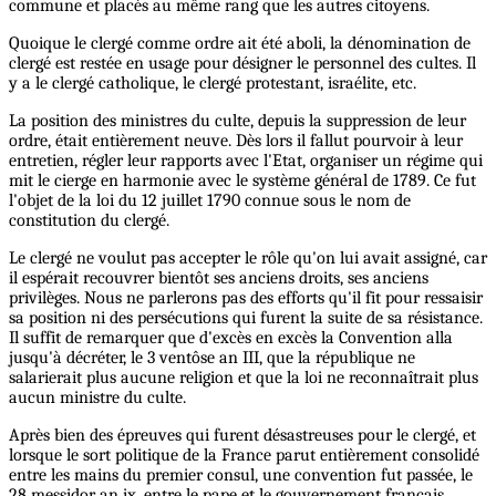
commune et placés au même rang que les autres citoyens.
Quoique le clergé comme ordre ait été aboli, la dénomination de
clergé est restée en usage pour désigner le personnel des cultes. Il
y a le clergé catholique, le clergé protestant, israélite, etc.
La position des ministres du culte, depuis la suppression de leur
ordre, était entièrement neuve. Dès lors il fallut pourvoir à leur
entretien, régler leur rapports avec l'Etat, organiser un régime qui
mit le cierge en harmonie avec le système général de 1789. Ce fut
l'objet de la loi du 12 juillet 1790 connue sous le nom de
constitution du clergé.
Le clergé ne voulut pas accepter le rôle qu'on lui avait assigné, car
il espérait recouvrer bientôt ses anciens droits, ses anciens
privilèges. Nous ne parlerons pas des efforts qu'il fit pour ressaisir
sa position ni des persécutions qui furent la suite de sa résistance.
Il suffit de remarquer que d'excès en excès la Convention alla
jusqu'à décréter, le 3 ventôse an III, que la république ne
salarierait plus aucune religion et que la loi ne reconnaîtrait plus
aucun ministre du culte.
Après bien des épreuves qui furent désastreuses pour le clergé, et
lorsque le sort politique de la France parut entièrement consolidé
entre les mains du premier consul, une convention fut passée, le
28 messidor an ix, entre le pape et le gouvernement français,