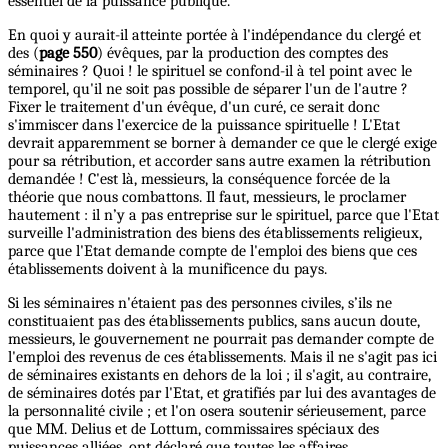
essentiel de la puissance publique.
En quoi y aurait-il atteinte portée à l'indépendance du clergé et
des (
page 550
) évêques, par la production des comptes des
séminaires ? Quoi ! le spirituel se confond-il à tel point avec le
temporel, qu'il ne soit pas possible de séparer l'un de l'autre ?
Fixer le traitement d'un évêque, d'un curé, ce serait donc
s'immiscer dans l'exercice de la puissance spirituelle ! L'Etat
devrait apparemment se borner à demander ce que le clergé exige
pour sa rétribution, et accorder sans autre examen la rétribution
demandée ! C'est là, messieurs, la conséquence forcée de la
théorie que nous combattons. Il faut, messieurs, le proclamer
hautement : il n’y a pas entreprise sur le spirituel, parce que l'Etat
surveille l'administration des biens des établissements religieux,
parce que l'Etat demande compte de l'emploi des biens que ces
établissements doivent à la munificence du pays.
Si les séminaires n'étaient pas des personnes civiles, s’ils ne
constituaient pas des établissements publics, sans aucun doute,
messieurs, le gouvernement ne pourrait pas demander compte de
l'emploi des revenus de ces établissements. Mais il ne s'agit pas ici
de séminaires existants en dehors de la loi ; il s'agit, au contraire,
de séminaires dotés par l'Etat, et gratifiés par lui des avantages de
la personnalité civile ; et l'on osera soutenir sérieusement, parce
que MM. Delius et de Lottum, commissaires spéciaux des
puissances alliées, ont déclaré que toutes les affaires