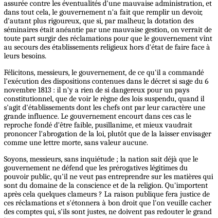
assurée contre les éventualités d'une mauvaise administration, et
dans tout cela, le gouvernement n'a fait que remplir un devoir,
d'autant plus rigoureux, que si, par malheur, la dotation des
séminaires était anéantie par une mauvaise gestion, on verrait de
toute part surgir des réclamations pour que le gouvernement vînt
au secours des établissements religieux hors d'état de faire face à
leurs besoins.
Félicitons, messieurs, le gouvernement, de ce qu'il a commandé
l'exécution des dispositions contenues dans le décret si sage du 6
novembre 1813 : il n'y a rien de si dangereux pour un pays
constitutionnel, que de voir le règne des lois suspendu, quand il
s'agit d'établissements dont les chefs ont par leur caractère une
grande influence. Le gouvernement encourt dans ces cas le
reproche fondé d'être faible, pusillanime, et mieux vaudrait
prononcer l'abrogation de la loi, plutôt que de la laisser envisager
comme une lettre morte, sans valeur aucune.
Soyons, messieurs, sans inquiétude ; la nation sait déjà que le
gouvernement ne défend que les prérogatives légitimes du
pouvoir public, qu'il ne veut pas entreprendre sur les matières qui
sont du domaine de la conscience et de la religion. Qu'importent
après cela quelques clameurs ? La raison publique fera justice de
ces réclamations et s'étonnera à bon droit que l'on veuille cacher
des comptes qui, s'ils sont justes, ne doivent pas redouter le grand