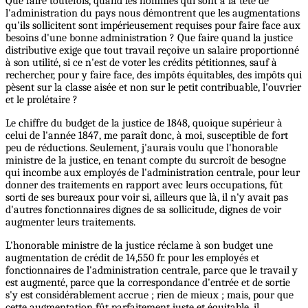
Que faire toutefois, quand les hommes qui sont à la tête de
l'administration du pays nous démontrent que les augmentations
qu'ils sollicitent sont impérieusement requises pour faire face aux
besoins d'une bonne administration ? Que faire quand la justice
distributive exige que tout travail reçoive un salaire proportionné
à son utilité, si ce n'est de voter les crédits pétitionnes, sauf à
rechercher, pour y faire face, des impôts équitables, des impôts qui
pèsent sur la classe aisée et non sur le petit contribuable, l'ouvrier
et le prolétaire ?
Le chiffre du budget de la justice de 1848, quoique supérieur à
celui de l'année 1847, me paraît donc, à moi, susceptible de fort
peu de réductions. Seulement, j'aurais voulu que l'honorable
ministre de la justice, en tenant compte du surcroît de besogne
qui incombe aux employés de l'administration centrale, pour leur
donner des traitements en rapport avec leurs occupations, fût
sorti de ses bureaux pour voir si, ailleurs que là, il n'y avait pas
d'autres fonctionnaires dignes de sa sollicitude, dignes de voir
augmenter leurs traitements.
L'honorable ministre de la justice réclame à son budget une
augmentation de crédit de 14,550 fr. pour les employés et
fonctionnaires de l'administration centrale, parce que le travail y
est augmenté, parce que la correspondance d'entrée et de sortie
s'y est considérablement accrue ; rien de mieux ; mais, pour que
cette augmentation fût parfaitement juste et équitable, il