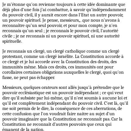
Je m'étonne qu'on revienne toujours à cette idée dominante que
déjà plus d'une fois j'ai combattue, à savoir qu'indépendamment
du pouvoir civil, il y aurait encore dans l'Etat un autre pouvoir,
un pouvoir spirituel. Je pense, messieurs,, .que nous n'avons à
reconnaître qu’un seul pouvoir, et pour mon compte, je n'en
reconnais qu'un seul ; je reconnais le pouvoir civil, l'autorité
civile ; je ne reconnais ni un pouvoir spirituel, ni une autorité
spirituelle.
Je reconnais un clergé, un clergé catholique comme un clergé
protestant, comme un clergé israélite. La Constitution accorde à
ce clergé et je lui accorde avec la Constitution des droits, des
immunités même. Mais ces droits, ces immunités ont pour
corollaires certaines obligations auxquelles le clergé, quoi qu'on
fasse, ne peut pas échapper.
Messieurs, quelques orateurs sont allés jusqu'à prétendre que le
pouvoir ecclésiastique est un pouvoir indépendant ; ce qui veut
dire qu'il subsiste par lui-même, qu'il n'est soumis à aucune loi et
qu'il est complètement indépendant du pouvoir civil. C'est là, qu'il
me soit permis de le dire, la conséquence de ces aberrations, de
cette confusion que l'on voudrait faire naitre au sujet d'un
pouvoir imaginaire que la Constitution ne reconnaît pas. Car la
Constitution ne reconnaît d'autres pouvoirs que ceux qui
émanent de la nation.