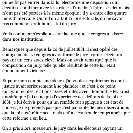
on ne fît pas entrer dans la loi électorale une disposition qui
devait se combiner avec les articles d'une loi à faire. Les deux lois
n'ont pas été portées à la même époque ; il y a entre elles quatre
mois d'intervalle. Quand on a fait la loi électorale, on ne savait
pas comment serait faite la loi du jury.
Voilà comment s'explique cette lacune que le congrès a laissée
dans nos institutions.
Remarquez que depuis la loi de juillet 1831, il s'est opéré des
changements. Le congrès avait formé le jury par des électeurs
payant un cens assez élevé. Mais on avait remarqué que la
composition du jury, telle qu'elle résultait de cette loi, était
éminemment vicieuse.
Et pour mon compte, messieurs, j'ai vu des acquittements dont la
justice avait sérieusement à se plaindre ; et c'est à ce point
qu'ayant eu des relations assez étroites avec l'honorable M. Ernst,
aussitôt que j'ai eu acquis l'expérience des défauts de la loi de
1831, je lui écrivis pour qu'un remède fût appliqué à cet état de
choses. Je ne prétends pas que c'est par suite de mes observations
que la loi a été réformée ; mais enfin c'est peu de temps après que
cette réforme a en lieu.
On a pris alors, messieurs, le jury dans les électeurs payant un