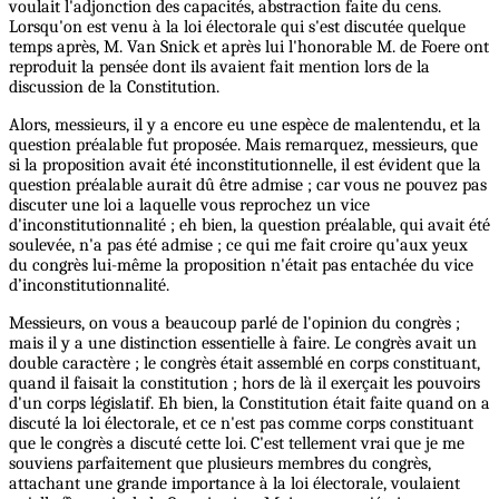
voulait l'adjonction des capacités, abstraction faite du cens.
Lorsqu'on est venu à la loi électorale qui s'est discutée quelque
temps après, M. Van Snick et après lui l'honorable M. de Foere ont
reproduit la pensée dont ils avaient fait mention lors de la
discussion de la Constitution.
Alors, messieurs, il y a encore eu une espèce de malentendu, et la
question préalable fut proposée. Mais remarquez, messieurs, que
si la proposition avait été inconstitutionnelle, il est évident que la
question préalable aurait dû être admise ; car vous ne pouvez pas
discuter une loi a laquelle vous reprochez un vice
d'inconstitutionnalité ; eh bien, la question préalable, qui avait été
soulevée, n'a pas été admise ; ce qui me fait croire qu'aux yeux
du congrès lui-même la proposition n'était pas entachée du vice
d’inconstitutionnalité.
Messieurs, on vous a beaucoup parlé de l'opinion du congrès ;
mais il y a une distinction essentielle à faire. Le congrès avait un
double caractère ; le congrès était assemblé en corps constituant,
quand il faisait la constitution ; hors de là il exerçait les pouvoirs
d'un corps législatif. Eh bien, la Constitution était faite quand on a
discuté la loi électorale, et ce n'est pas comme corps constituant
que le congrès a discuté cette loi. C'est tellement vrai que je me
souviens parfaitement que plusieurs membres du congrès,
attachant une grande importance à la loi électorale, voulaient