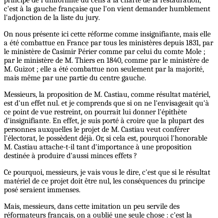
principe de l'uniformité du cens à la charte de la restauration,
c'est à la gauche française que l'on vient demander humblement
l'adjonction de la liste du jury.
On nous présente ici cette réforme comme insignifiante, mais elle
a été combattue en France par tous les ministères depuis 1831, par
le ministère de Casimir Périer comme par celui du comte Mole ;
par le ministère de M. Thiers en 1840, comme par le ministère de
M. Guizot ; elle a été combattue non seulement par la majorité,
mais même par une partie du centre gauche.
Messieurs, la proposition de M. Castiau, comme résultat matériel,
est d'un effet nul. et je comprends que si on ne l'envisageait qu'à
ce point de vue restreint, on pourrait lui donner l'épithète
d'insignifiante. En effet, je suis porté à croire que la plupart des
personnes auxquelles le projet de M. Castiau veut conférer
l'électorat, le possèdent déjà. Or, si cela est, pourquoi l'honorable
M. Castiau attache-t-il tant d'importance à une proposition
destinée à produire d'aussi minces effets ?
Ce pourquoi, messieurs, je vais vous le dire, c'est que si le résultat
matériel de ce projet doit être nul, les conséquences du principe
posé seraient immenses.
Mais, messieurs, dans cette imitation un peu servile des
réformateurs français, on a oublié une seule chose : c'est la