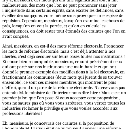
Il y a, messieurs, des mots qui ont une signification tout à fait
malheureuse, des mots que l'on ne peut prononcer sans jeter
l'inquiétude dans certains esprits, sans exciter les défiances, sans
éveiller des soupçons, voire même sans provoquer une espèce de
répulsion. Cependant, messieurs, lorsqu'on examine les choses de
près, lorsqu'on en voit la portée, et qu'on en calcule les
conséquences, on doit rester tout étonnés des craintes que l'on en
avait conçues.
Ainsi, messieurs, en est-il des mots réforme électorale. Prononcer
les mots de réforme électorale, mais c'est déjà attenter à nos
libertés, c'est déjà secouer sur leurs bases toutes nos institutions !
Et chose bien remarquable, messieurs, ce sont précisément ceux
qui ont porté sur nos institutions une main hardie et qui ont
donné le premier exemple des modifications à la loi électorale, en
fractionnant les communes (deux mots qui jurent de se trouver
ensemble), ce sont ces mêmes membres qui montrent le plus
d'effroi, quand on parle de la réforme électorale. N'avez-vous pas
entendu M. le ministre de l'intérieur nous dire hier : Mais c'est un
premier jalon que l'on pose. Si vous acceptez cette proposition,
vous ne saurez pas où vous vous arrêterez, vous verrez toutes les
industries réclamer le privilège que vous voulez accorder aux
professions libérales !
Eh, messieurs, je concevrais ces craintes si la proposition de
l'honorable M. Castiau était ce qu'on peut appeler une réforme