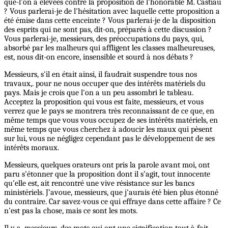
que-l'on a élevées contre la proposition de l'honorable M. Castiau
? Vous parlerai-je de l'hésitation avec laquelle cette proposition a
été émise dans cette enceinte ? Vous parlerai-je de la disposition
des esprits qui ne sont pas, dit-on, préparés à cette discussion ?
Vous parlerai-je, messieurs, des préoccupations du pays, qui,
absorbé par les malheurs qui affligent les classes malheureuses,
est, nous dit-on encore, insensible et sourd à nos débats ?
Messieurs, s'il en était ainsi, il faudrait suspendre tous nos
travaux,. pour ne nous occuper que des intérêts matériels du
pays. Mais je crois que l'on a un peu assombri le tableau.
Acceptez la proposition qui vous est faite, messieurs, et vous
verrez que le pays se montrera très reconnaissant de ce que, en
même temps que vous vous occupez de ses intérêts matériels, en
même temps que vous cherchez à adoucir les maux qui pèsent
sur lui, vous ne négligez cependant pas le développement de ses
intérêts moraux.
Messieurs, quelques orateurs ont pris la parole avant moi, ont
paru s’étonner que la proposition dont il s’agit, tout innocente
qu’elle est, ait rencontré une vive résistance sur les bancs
ministériels. J’avoue, messieurs, que j'aurais été bien plus étonné
du contraire. Car savez-vous ce qui effraye dans cette affaire ? Ce
n'est pas la chose, mais ce sont les mots.