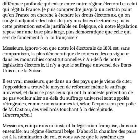
différence profonde qui existe entre notre régime électoral et celui
qui régit la France. Je puis comprendre jusqu'à un certain point
qu'en France on cherche à étendre les droits électoraux, qu'on
songe à adjoindre les listes du jury aux listes électorales ; mais
cette prétention est-elle justifiable en Belgique, où notre législation
repose sur une base plus large, plus démocratique que celle qui
sert de fondement à la loi française ?
Messieurs, ignore-t-on que notre loi électorale de 1831 est, sans
comparaison, la plus démocratique de toutes celles en vigueur
dans les monarchies constitutionnelles ? Au-delà de notre
législation électorale, il n'y a que le suffrage universel des Etats-
Unis et de la Suisse.
Il est vrai, messieurs, que dans un des pays que je viens de citer,
l'opposition a trouvé le moyen de réformer même le suffrage
universel, et dans ce pays ceux qui ont la modeste prétention de
ne pas vouloir aller au-delà du suffrage universel sont appelés
rétrogrades, comme nous sommes ici, selon l'expression peu polie
de M. Castiau, des vieillards touchant à la décrépitude.
(
Interruptio
n.)
Messieurs, comparons un instant la législation française, dans son
ensemble, au régime électoral belge. D'abord la chambre des pairs
est à la nomination du roi, et vous savez que le système des