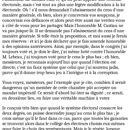
électorale, mais c'est tout au plus une légère modification à la loi
électorale. Oh ! s'il nous demandait l'abaissement du cens d'une
manière générale, eh bien, alors je concevrais vos soupçons, je
concevrais vos défiances et alors peut-être aussi me verriez-vous
à côté de vous pour les partager. Mais l'honorable M. Castiau ne
va pas jusque-là. Il ne demande pas l'abaissement du cens d'une
manière générale. Si telle était la proposition, et moi aussi je ferais
mes réserves : et ici je dois déclarer que je fais amende honorable
à des opinions antérieures. Ainsi, par exemple, dans le congrès j'ai
toujours voté et, je dois le dire, j'ai même lutté contre l'honorable
M. Lebeau, j'ai toujours voté pour le cens le plus bas ; eh bien,
messieurs, je reconnais aujourd'hui que quand l'élection est
directe, c'est un faux système que celui que j'ai soutenu jadis,
parce qu'il donne trop beau jeu à l'intrigue et à la corruption.
Vous voyez, messieurs, par l'exemple que je cite, combien il serait
dangereux qu'un membre de cette chambre pût accepter un
mandat impératif. Ce serait d'abord lui ôter sa dignité ; ce serait,
en deuxième lieu, en faire une véritable machine à voter.
Je conçois très bien que quand le système électoral consacre les
deux degrés, on puisse descendre jusqu'au cens le plus bas ; je
crois même qu'il le faut dans ce cas, parce que toutes les garanties
se trouvent alors dans le collège des électeurs choisis eux-mêmes
pour faire le choix des représentants. Mais je le répète, lorsque