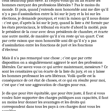
cens beaucoup plus élevé. Et croyez-vous qu'on ait écarté les
hommes exerçant des professions libérales ? Pas le moins du
monde. Et puis, quand j'entends mon honorable ami me dire qu'il
n'y a pas d'assimilation entre la loi sur le jury et la loi sur les
élections, je demande pourquoi, et voici la raison qu'il nous donne
: c'est que, d'après la loi sur le jury, quand la liste a été formée par
les états provinciaux, le tribunal en écarte d'abord la moitié, puis
le président de la cour avec deux présidents de chambre, et écarte
une autre moitié, de manière qu'il n'en reste qu'un quart. C'est
par cette raison que mon honorable ami dit qu'il n'y a pas
d'assimilation entre les fonctions de juré et les fonctions
d'électeur.
Mais il n'a pas remarqué une chose ; c'est que par cette
disposition on a singulièrement aggravé le sort des professions
libérales. Car savez-vous ce qui arrive maintenant, messieurs ? Ce
sont les censitaires qu'on écarte de la liste du jury, et on y laisse
les hommes professant les arts libéraux. Voilà quelle est la
conséquence de cet état de choses, et ce qui en résulte pour moi,
c'est que c'est une aggravation de charges pour eux.
Je dis que pour être équitable, que pour être juste, il faut si vous
voulez faire supporter des charges publiques aux capacités, il faut
au moins leur donner les avantages et les droits qui
correspondent dans tous les pays à ces charges dont vous les