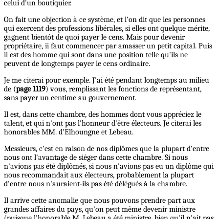
celui d'un boutiquier.
On fait une objection à ce système, et l'on dit que les personnes
qui exercent des professions libérales, si elles ont quelque mérite,
gagnent bientôt de quoi payer le cens. Mais pour devenir
propriétaire, ii faut commencer par amasser un petit capital. Puis
il est des homme qui sont dans une position telle qu'ils ne
peuvent de longtemps payer le cens ordinaire.
Je me citerai pour exemple. J'ai été pendant longtemps au milieu
de (
page 1119
) vous, remplissant les fonctions de représentant,
sans payer un centime au gouvernement.
Il est, dans cette chambre, des hommes dont vous appréciez le
talent, et qui n'ont pas l'honneur d'être électeurs. Je citerai les
honorables MM. d'Elhoungne et Lebeau.
Messieurs, c'est en raison de nos diplômes que la plupart d'entre
nous ont l'avantage de siéger dans cette chambre. Si nous
n'avions pas été diplômés, si nous n'avions pas eu un diplôme qui
nous recommandait aux électeurs, probablement la plupart
d'entre nous n'auraient-ils pas été délégués à la chambre.
Il arrive cette anomalie que nous pouvons prendre part aux
grandes affaires du pays, qu'on peut même devenir ministre
(puisque l'honorable M. Lebeau a été ministre, bien qu'il n'ait pas