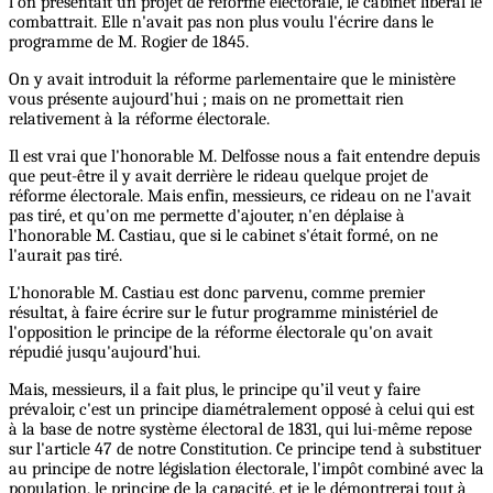
l'on présentait un projet de réforme électorale, le cabinet libéral le
combattrait. Elle n'avait pas non plus voulu l'écrire dans le
programme de M. Rogier de 1845.
On y avait introduit la réforme parlementaire que le ministère
vous présente aujourd'hui ; mais on ne promettait rien
relativement à la réforme électorale.
Il est vrai que l'honorable M. Delfosse nous a fait entendre depuis
que peut-être il y avait derrière le rideau quelque projet de
réforme électorale. Mais enfin, messieurs, ce rideau on ne l'avait
pas tiré, et qu'on me permette d'ajouter, n'en déplaise à
l'honorable M. Castiau, que si le cabinet s'était formé, on ne
l'aurait pas tiré.
L'honorable M. Castiau est donc parvenu, comme premier
résultat, à faire écrire sur le futur programme ministériel de
l'opposition le principe de la réforme électorale qu'on avait
répudié jusqu'aujourd'hui.
Mais, messieurs, il a fait plus, le principe qu’il veut y faire
prévaloir, c'est un principe diamétralement opposé à celui qui est
à la base de notre système électoral de 1831, qui lui-même repose
sur l'article 47 de notre Constitution. Ce principe tend à substituer
au principe de notre législation électorale, l'impôt combiné avec la
population, le principe de la capacité, et je le démontrerai tout à