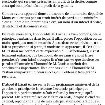
électorale, qui seraient présentés an profit de la droite, comme
ceux qui sont présentés au profit de la gauche.
Si nous avons applaudi donc au discours de l'honorable député de
Mons, ce n'est pas par un étroit intérêt de parti ou de ministère ;
c'est au nom d'un intérêt plus élevé, au nom d'un intérêt d'ordre,
de stabilité et de conservation.
Du reste, messieurs, l’honorable M. Castiau a bien compris, dès le
principe,, l'embarras dans lequel il allait placer l'opposition ou du
moins quelques-uns de ses amis. Aussi, dans cette prévision, a-t-il
fait sa proposition si petite, si modeste en apparence, il s'est (que
M. Castiau me permet cette expression qu'il affectionne), il s'est
tellement enfariné, que beaucoup de ses amis s'y sont laissé
prendre, s'y sont laissé tromper, ils n'ont pas vu que derrière ces
paroles débonnaires, l'honorable M. Castiau cachait des
conclusions importantes. Ils n'ont pas vu que l'honorable M.
Castiau remportait un beau succès, qu'il obtenait trois grands
résultats.
D'abord il faisait écrire sur le futur programme ministériel de la
gauche, le principe de la réforme électorale, principe que
l'opposition parlementaire s'était refusé d'y inscrire jusqu'à
présent. Elle s'était refusée de le faire en 1840, lorsque le chef du
cabinet, répondant à une de mes interpellations, déclarait que si