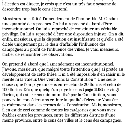
l'élection est directe, je crois que c'est un très faux système de
descendre trop bas le cens électoral.
Messieurs, on a fait à l'amendement de l'honorable M. Castiau
une quantité de reproches. On lui a reproché d'abord d'être
inconstitutionnel. On lui a reproché de constituer un véritable
privilège. On lui a reproché d'être une disposition injuste. On a dit,
enfin, messieurs, que la disposition est insuffisante et qu'elle a été
dictée uniquement par le désir d'affaiblir l'influence des
campagnes au profit de l'influence des villes. Je vais, messieurs,
tâcher de rencontrer ces observations.
On prétend d'abord que l'amendement est inconstitutionnel.
J'avoue, messieurs, que malgré toute l'attention que j'ai prêtée au
développement de cette thèse, il m'a été impossible d'en saisir ni le
mérite ni la valeur. Que veut donc la Constitution ? Une seule
chose : que l'on paye un cens entre celui de 20 florins et celui de
100 florins. Dès que quelqu'un paye le cens (
page 1118
) de vingt
florins, qui est le cens minimum fixé par la Constitution, vous
pouvez lui concéder sans crainte la qualité d'électeur. Vous êtes
parfaitement dans les termes de la Constitution. Mais, messieurs,
il en est de ceci comme de toutes les catégories que vous avez
établies entre les provinces, entre les différents districts d'une
même province, entre le cens des villes et le cens des campagnes.