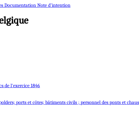
es
Documentation
Note d’intention
elgique
cs de l'exercice 1846
polders; ports et côtes; bâtiments civils ; personnel des ponts et chau