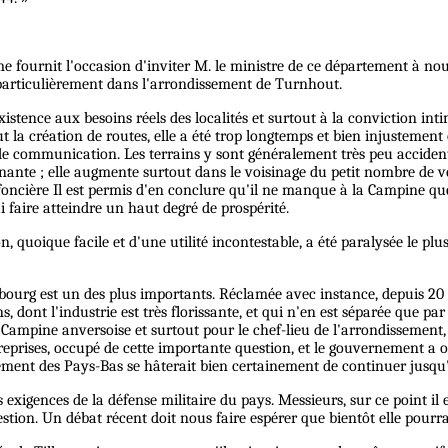
me fournit l'occasion d'inviter M. le ministre de ce département à no
 particulièrement dans l'arrondissement de Turnhout.
xistence aux besoins réels des localités et surtout à la conviction in
ut la création de routes, elle a été trop longtemps et bien injustement
 de communication. Les terrains y sont généralement très peu accident
nte ; elle augmente surtout dans le voisinage du petit nombre de vo
 foncière Il est permis d'en conclure qu'il ne manque à la Campine que
ui faire atteindre un haut degré de prospérité.
n, quoique facile et d'une utilité incontestable, a été paralysée le pl
bourg est un des plus importants. Réclamée avec instance, depuis 20 
 dont l'industrie est très florissante, et qui n'en est séparée que par
mpine anversoise et surtout pour le chef-lieu de l'arrondissement, do
rs reprises, occupé de cette importante question, et le gouvernement a 
rnement des Pays-Bas se hâterait bien certainement de continuer jusq
exigences de la défense militaire du pays. Messieurs, sur ce point il
stion. Un débat récent doit nous faire espérer que bientôt elle pourra