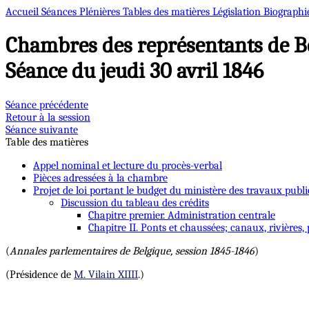
Accueil
Séances Plénières
Tables des matières
Législation
Biographi
Chambres des représentants de B
Séance du jeudi 30 avril 1846
Séance précédente
Retour à la session
Séance suivante
Table des matières
Appel nominal et lecture du procès-verbal
Pièces adressées à la chambre
Projet de loi portant le budget du ministère des travaux publi
Discussion du tableau des crédits
Chapitre premier. Administration centrale
Chapitre II. Ponts et chaussées; canaux, rivières, 
(
Annales parlementaires de Belgique, session 1845-1846
)
(Présidence de
M. Vilain XIIII
.)