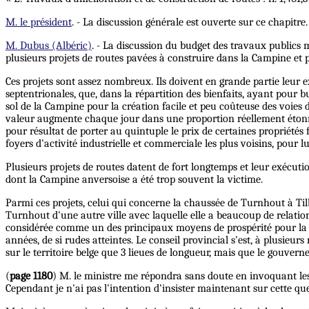
M. le président
. - La discussion générale est ouverte sur ce chapitre.
M. Dubus (Albéric)
. - La discussion du budget des travaux publics 
plusieurs projets de routes pavées à construire dans la Campine et
Ces projets sont assez nombreux. Ils doivent en grande partie leur e
septentrionales, que, dans la répartition des bienfaits, ayant pour b
sol de la Campine pour la création facile et peu coûteuse des voies
valeur augmente chaque jour dans une proportion réellement étonna
pour résultat de porter au quintuple le prix de certaines propriétés
foyers d'activité industrielle et commerciale les plus voisins, pour l
Plusieurs projets de routes datent de fort longtemps et leur exécutio
dont la Campine anversoise a été trop souvent la victime.
Parmi ces projets, celui qui concerne la chaussée de Turnhout à Til
Turnhout d'une autre ville avec laquelle elle a beaucoup de relations,
considérée comme un des principaux moyens de prospérité pour la Ca
années, de si rudes atteintes. Le conseil provincial s'est, à plusieu
sur le territoire belge que 3 lieues de longueur, mais que le gouve
(
page 1180
) M. le ministre me répondra sans doute en invoquant les 
Cependant je n'ai pas l'intention d'insister maintenant sur cette que