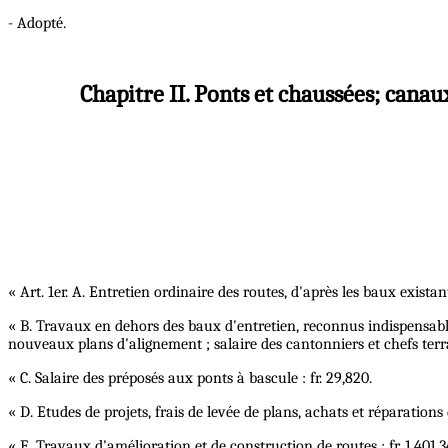
- Adopté.
Chapitre II. Ponts et chaussées; canaux
« Art. 1er. A. Entretien ordinaire des routes, d'après les baux existant
« B. Travaux en dehors des baux d'entretien, reconnus indispensable
nouveaux plans d'alignement ; salaire des cantonniers et chefs terra
« C. Salaire des préposés aux ponts à bascule : fr. 29,820.
« D. Etudes de projets, frais de levée de plans, achats et réparations 
« E. Travaux d'amélioration et de construction de routes : fr. 1,401,3