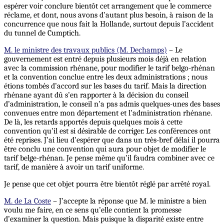
espérer voir conclure bientôt cet arrangement que le commerce
réclame, et dont, nous avons d’autant plus besoin, à raison de la
concurrence que nous fait la Hollande, surtout depuis l’accident
du tunnel de Cumptich.
M. le ministre des travaux publics (M. Dechamps)
– Le
gouvernement est entré depuis plusieurs mois déjà en relation
avec la commission rhénane, pour modifier le tarif belgo-rhénan
et la convention conclue entre les deux administrations ; nous
étions tombés d’accord sur les bases du tarif. Mais la direction
rhénane ayant dû s’en rapporter à la décision du conseil
d’administration, le conseil n’a pas admis quelques-unes des bases
convenues entre mon département et l’administration rhénane.
De là, les retards apportés depuis quelques mois à cette
convention qu’il est si désirable de corriger. Les conférences ont
été reprises. J’ai lieu d’espérer que dans un très-bref délai il pourra
être conclu une convention qui aura pour objet de modifier le
tarif belge-rhénan. Je pense même qu’il faudra combiner avec ce
tarif, de manière à avoir un tarif uniforme.
Je pense que cet objet pourra être bientôt réglé par arrêté royal.
M. de La Coste
– J’accepte la réponse que M. le ministre a bien
voulu me faire, en ce sens qu’elle contient la promesse
d’examiner la question. Mais puisque la disparité existe entre