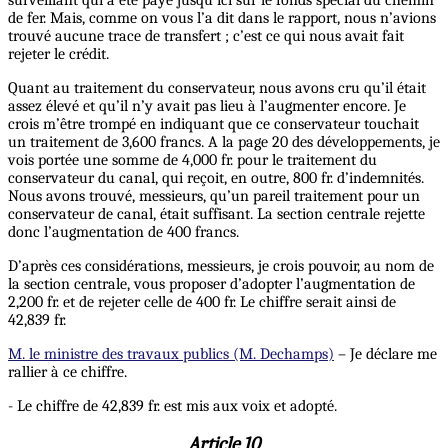
surveillant qui a été payé jusqu’ici sur le fonds spécial du chemin
de fer. Mais, comme on vous l’a dit dans le rapport, nous n’avions
trouvé aucune trace de transfert ; c’est ce qui nous avait fait
rejeter le crédit.
Quant au traitement du conservateur, nous avons cru qu’il était
assez élevé et qu’il n’y avait pas lieu à l’augmenter encore. Je
crois m’être trompé en indiquant que ce conservateur touchait
un traitement de 3,600 francs. A la page 20 des développements, je
vois portée une somme de 4,000 fr. pour le traitement du
conservateur du canal, qui reçoit, en outre, 800 fr. d’indemnités.
Nous avons trouvé, messieurs, qu’un pareil traitement pour un
conservateur de canal, était suffisant. La section centrale rejette
donc l’augmentation de 400 francs.
D’après ces considérations, messieurs, je crois pouvoir, au nom de
la section centrale, vous proposer d’adopter l’augmentation de
2,200 fr. et de rejeter celle de 400 fr. Le chiffre serait ainsi de
42,839 fr.
M. le ministre des travaux publics (M. Dechamps)
– Je déclare me
rallier à ce chiffre.
- Le chiffre de 42,839 fr. est mis aux voix et adopté.
Article 10