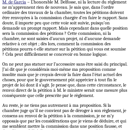
M. de Garcia
– L’honorable M. Delfosse, ni la lecture du règlement
ne m’apprennent rien de nouveau. Je sais que, dans l’ordre
ordinaire des travaux de la chambre, toutes les pétitions doivent
être renvoyées à la commission chargée d’en faire le rapport. Sans
doute, il importe peu que cette voie soit suivie, puisqu’on
demande un prompt rapport. Mais cependant dans quelle position
sera la commission des pétitions ? Cette commission, ni la
chambre, ne sont saisies d’aucun projet, ni d’aucune demande
relative à cet objet ; dès lors, comment la commission des
pétitions pourra-t-elle statuer sur la pétition qui vous est soumise
? Cela peut difficilement se concevoir en bonne logique.
On ne peut pas statuer sur l’accessoire sans être saisi du principal.
J’ai dit que je considérais moi-même ma proposition comme
insolite mais que je croyais devoir la faire dans l’état actuel des
choses, pour que le gouvernement pût apprécier à tout fin le
projet de loi dont il s’agit. Je pense que, dans cette circonstance, le
renvoi direct de la pétition à M. le ministre serait une mesure plus
conséquente que celle prescrite par le règlement.
Au reste, je ne tiens pas autrement à ma proposition. Si la
chambre juge qu’il ne convient pas de déroger à son règlement, je
consens au renvoi de la pétition à la commission, je ne m’y
opposais que par les considérations que je viens de déduire, et qui
me semblent mettre la commission dans une position fausse, et