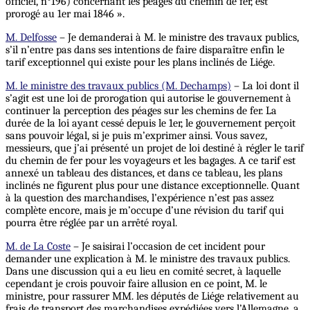
officiel, n°196) concernant les péages du chemin de fer, est
prorogé au 1er mai 1846 ».
M. Delfosse
– Je demanderai à M. le ministre des travaux publics,
s’il n’entre pas dans ses intentions de faire disparaître enfin le
tarif exceptionnel qui existe pour les plans inclinés de Liége.
M. le ministre des travaux publics (M. Dechamps)
– La loi dont il
s’agit est une loi de prorogation qui autorise le gouvernement à
continuer la perception des péages sur les chemins de fer. La
durée de la loi ayant cessé depuis le 1er, le gouvernement perçoit
sans pouvoir légal, si je puis m’exprimer ainsi. Vous savez,
messieurs, que j’ai présenté un projet de loi destiné à régler le tarif
du chemin de fer pour les voyageurs et les bagages. A ce tarif est
annexé un tableau des distances, et dans ce tableau, les plans
inclinés ne figurent plus pour une distance exceptionnelle. Quant
à la question des marchandises, l’expérience n’est pas assez
complète encore, mais je m’occupe d’une révision du tarif qui
pourra être réglée par un arrêté royal.
M. de La Coste
– Je saisirai l’occasion de cet incident pour
demander une explication à M. le ministre des travaux publics.
Dans une discussion qui a eu lieu en comité secret, à laquelle
cependant je crois pouvoir faire allusion en ce point, M. le
ministre, pour rassurer MM. les députés de Liége relativement au
frais de transport des marchandises expédiées vers l’Allemagne, a