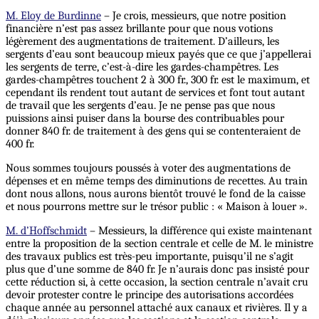
M. Eloy de Burdinne
– Je crois, messieurs, que notre position
financière n’est pas assez brillante pour que nous votions
légèrement des augmentations de traitement. D’ailleurs, les
sergents d’eau sont beaucoup mieux payés que ce que j’appellerai
les sergents de terre, c’est-à-dire les gardes-champêtres. Les
gardes-champêtres touchent 2 à 300 fr., 300 fr. est le maximum, et
cependant ils rendent tout autant de services et font tout autant
de travail que les sergents d’eau. Je ne pense pas que nous
puissions ainsi puiser dans la bourse des contribuables pour
donner 840 fr. de traitement à des gens qui se contenteraient de
400 fr.
Nous sommes toujours poussés à voter des augmentations de
dépenses et en même temps des diminutions de recettes. Au train
dont nous allons, nous aurons bientôt trouvé le fond de la caisse
et nous pourrons mettre sur le trésor public : « Maison à louer ».
M. d’Hoffschmidt
– Messieurs, la différence qui existe maintenant
entre la proposition de la section centrale et celle de M. le ministre
des travaux publics est très-peu importante, puisqu’il ne s’agit
plus que d’une somme de 840 fr. Je n’aurais donc pas insisté pour
cette réduction si, à cette occasion, la section centrale n’avait cru
devoir protester contre le principe des autorisations accordées
chaque année au personnel attaché aux canaux et rivières. Il y a