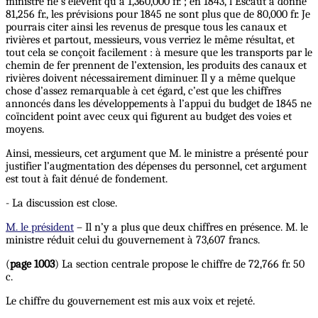
ministre ne s’élèvent qu’à 1,360,000 fr. ; en 1843, l’Escaut a donné
81,256 fr., les prévisions pour 1845 ne sont plus que de 80,000 fr. Je
pourrais citer ainsi les revenus de presque tous les canaux et
rivières et partout, messieurs, vous verriez le même résultat, et
tout cela se conçoit facilement : à mesure que les transports par le
chemin de fer prennent de l’extension, les produits des canaux et
rivières doivent nécessairement diminuer. Il y a même quelque
chose d’assez remarquable à cet égard, c’est que les chiffres
annoncés dans les développements à l’appui du budget de 1845 ne
coïncident point avec ceux qui figurent au budget des voies et
moyens.
Ainsi, messieurs, cet argument que M. le ministre a présenté pour
justifier l’augmentation des dépenses du personnel, cet argument
est tout à fait dénué de fondement.
- La discussion est close.
M. le président
– Il n’y a plus que deux chiffres en présence. M. le
ministre réduit celui du gouvernement à 73,607 francs.
(
page 1003
) La section centrale propose le chiffre de 72,766 fr. 50
c.
Le chiffre du gouvernement est mis aux voix et rejeté.