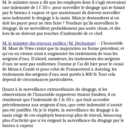
M. le ministre nous a dit que les employés dont il s’agit recevaient
une indemnité de 1 f. 50 c. pour surveiller le dragage qui se faisait
par le bateau à vapeur et que maintenant ils doivent surveiller
sans indemnité le dragage à la main. Mais je demanderai si on
doit les payer pour ne rien faire ? Pendant qu’ils surveillent le
dragage, ils ne surveillent probablement pas autre chose, et dès
lors ils ne doivent pas toucher d’indemnité de ce chef.
M. le ministre des travaux publics (M. Dechamps)
– L’honorable
M. Mast de Vries craint que la majoration ne forme précédent, et
qu’on en vienne ainsi à augmenter les traitements de tous les
sergents d’eau. D’abord, messieurs, les traitements des sergents
d’eau ne sont pas uniformes. Comme je l’ai dit hier pour le canal
de Mons à Condé et pour celui de Pommeroeul à Antoing, les
traitements des sergents d’eau sont portés à 800 fr. Tout cela
dépend de circonstances particulières.
Quant à la surveillance extraordinaire du dragage, si les
observations de l’honorable rapporteur étaient fondées, il en
résulterait que l’indemnité de 1 fr. 50 c. qui était accordée
précédemment aux sergents d’eau, que cette indemnité n’aurait
pas été justifiée. Or, je le répète, la surveillance du dragage à la
main exige de ces employés beaucoup plus de travail, beaucoup
plus d’activité que n’en exigeait la surveillance du dragage par le
bateau à vapeur.