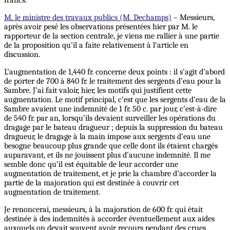
M. le ministre des travaux publics (M. Dechamps)
– Messieurs,
après avoir pesé les observations présentées hier par M. le
rapporteur de la section centrale, je viens me rallier à une partie
de la proposition qu’il a faite relativement à l’article en
discussion.
L’augmentation de 1,440 fr. concerne deux points : il s’agit d’abord
de porter de 700 à 840 fr. le traitement des sergents d’eau pour la
Sambre. J’ai fait valoir, hier, les motifs qui justifient cette
augmentation. Le motif principal, c’est que les sergents d’eau de la
Sambre avaient une indemnité de 1 fr. 50 c. par jour, c’est-à-dire
de 540 fr. par an, lorsqu’ils devaient surveiller les opérations du
dragage par le bateau dragueur ; depuis la suppression du bateau
dragueur, le dragage à la main impose aux sergents d’eau une
besogne beaucoup plus grande que celle dont ils étaient chargés
auparavant, et ils ne jouissent plus d’aucune indemnité. Il me
semble donc qu’il est équitable de leur accorder une
augmentation de traitement, et je prie la chambre d’accorder la
partie de la majoration qui est destinée à couvrir cet
augmentation de traitement.
Je renoncerai, messieurs, à la majoration de 600 fr. qui était
destinée à des indemnités à accorder éventuellement aux aides
auxquels on devait souvent avoir recours pendant des crues