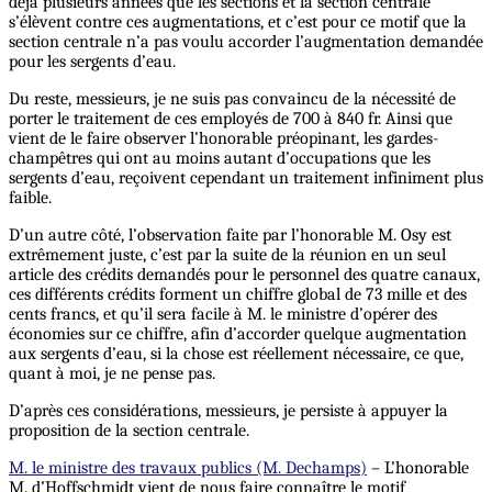
déjà plusieurs années que les sections et la section centrale
s’élèvent contre ces augmentations, et c’est pour ce motif que la
section centrale n’a pas voulu accorder l’augmentation demandée
pour les sergents d’eau.
Du reste, messieurs, je ne suis pas convaincu de la nécessité de
porter le traitement de ces employés de 700 à 840 fr. Ainsi que
vient de le faire observer l’honorable préopinant, les gardes-
champêtres qui ont au moins autant d’occupations que les
sergents d’eau, reçoivent cependant un traitement infiniment plus
faible.
D’un autre côté, l’observation faite par l’honorable M. Osy est
extrêmement juste, c’est par la suite de la réunion en un seul
article des crédits demandés pour le personnel des quatre canaux,
ces différents crédits forment un chiffre global de 73 mille et des
cents francs, et qu’il sera facile à M. le ministre d’opérer des
économies sur ce chiffre, afin d’accorder quelque augmentation
aux sergents d’eau, si la chose est réellement nécessaire, ce que,
quant à moi, je ne pense pas.
D’après ces considérations, messieurs, je persiste à appuyer la
proposition de la section centrale.
M. le ministre des travaux publics (M. Dechamps)
– L’honorable
M. d’Hoffschmidt vient de nous faire connaître le motif