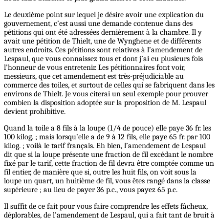
Le deuxième point sur lequel je désire avoir une explication du
gouvernement, c’est aussi une demande contenue dans des
pétitions qui ont été adressées dernièrement à la chambre. Il y
avait une pétition de Thielt, une de Wynghene et de différents
autres endroits. Ces pétitions sont relatives à l’amendement de
Lespaul, que vous connaissez tous et dont j’ai eu plusieurs fois
l’honneur de vous entretenir. Les pétitionnaires font voir,
messieurs, que cet amendement est très-préjudiciable au
commerce des toiles, et surtout de celles qui se fabriquent dans les
environs de Thielt. Je vous citerai un seul exemple pour prouver
combien la disposition adoptée sur la proposition de M. Lespaul
devient prohibitive.
Quand la toile a 8 fils à la loupe (1/4 de pouce) elle paye 36 fr. les
100 kilog. ; mais lorsqu’elle a de 9 à 12 fils, elle paye 65 fr. par 100
kilog. ; voilà le tarif français. Eh bien, l’amendement de Lespaul
dit que si la loupe présente une fraction de fil excédant le nombre
fixé par le tarif, cette fraction de fil devra être comptée comme un
fil entier, de manière que si, outre les huit fils, on voit sous la
loupe un quart, un huitième de fil, vous êtes rangé dans la classe
supérieure ; au lieu de payer 36 p.c., vous payez 65 p.c.
Il suffit de ce fait pour vous faire comprendre les effets fâcheux,
déplorables, de l’amendement de Lespaul, qui a fait tant de bruit à