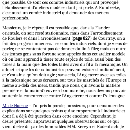
que possible. Ce sont ces comités industriels qui ont provoqué
l’établissement d’ateliers modèles dont j’ai parlé. A Rumbeeke,
c’est aussi un comité industriel qui demande des métiers
perfectionnés.
Messieurs, je le répète, il est possible que, dans la Flandre
orientale, on soit resté stationnaire, mais dans l’arrondissement
de Roulers et dans l’arrondissement (
page 827
) de Courtray, on a
fait des progrès immenses. Les comités industriels, dont je viens de
parler, ne se contentent pas de donner du lin à filer, mais en outre
des jeunes gens sans fortune sont appelés dans cet atelier modèle
où on leur apprend à tisser toute espèce de toile, aussi bien des
toiles à la main que des toiles faites avec du fil à la mécanique. On
admet ici que les deux industries peuvent exister simultanément,
et c’est ainsi qu’on doit agir ; sans cela, l’Angleterre avec ses toiles
à la mécanique nous écrasera sur tous les marchés de l’Europe et
même au-delà des mers, tandis que nous, qui avons la matière
première et la main-d’œuvre à bon marché, nous devons pouvoir
soutenir la concurrence contre l’Angleterre et contre l’Allemagne.
M. de Haerne
– J’ai pris la parole, messieurs, pour demander des
explications sur quelques points qui se rapportent à l’industrie et
dont il a déjà été question dans cette enceinte. Cependant, je
désire présenter auparavant quelques observations sur ce qui
vient d’être dit par les honorables MM. Kervyn et Rodenbach. Je