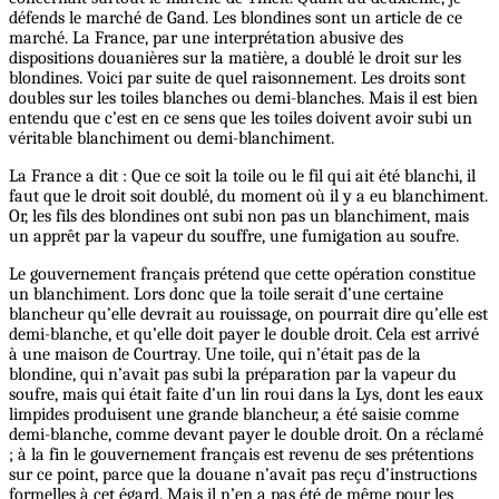
défends le marché de Gand. Les blondines sont un article de ce
marché. La France, par une interprétation abusive des
dispositions douanières sur la matière, a doublé le droit sur les
blondines. Voici par suite de quel raisonnement. Les droits sont
doubles sur les toiles blanches ou demi-blanches. Mais il est bien
entendu que c’est en ce sens que les toiles doivent avoir subi un
véritable blanchiment ou demi-blanchiment.
La France a dit : Que ce soit la toile ou le fil qui ait été blanchi, il
faut que le droit soit doublé, du moment où il y a eu blanchiment.
Or, les fils des blondines ont subi non pas un blanchiment, mais
un apprêt par la vapeur du souffre, une fumigation au soufre.
Le gouvernement français prétend que cette opération constitue
un blanchiment. Lors donc que la toile serait d’une certaine
blancheur qu’elle devrait au rouissage, on pourrait dire qu’elle est
demi-blanche, et qu’elle doit payer le double droit. Cela est arrivé
à une maison de Courtray. Une toile, qui n’était pas de la
blondine, qui n’avait pas subi la préparation par la vapeur du
soufre, mais qui était faite d’un lin roui dans la Lys, dont les eaux
limpides produisent une grande blancheur, a été saisie comme
demi-blanche, comme devant payer le double droit. On a réclamé
; à la fin le gouvernement français est revenu de ses prétentions
sur ce point, parce que la douane n’avait pas reçu d’instructions
formelles à cet égard. Mais il n’en a pas été de même pour les