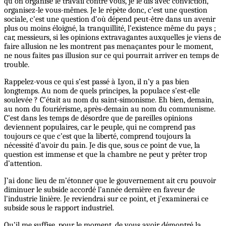
qu’on organise le travail contre vous, je le dis avec conviction,
organisez-le vous-mêmes. Je le répète donc, c’est une question
sociale, c’est une question d’où dépend peut-être dans un avenir
plus ou moins éloigné, la tranquillité, l’existence même du pays ;
car, messieurs, si les opinions extravagantes auxquelles je viens de
faire allusion ne les montrent pas menaçantes pour le moment,
ne nous faites pas illusion sur ce qui pourrait arriver en temps de
trouble.
Rappelez-vous ce qui s’est passé à Lyon, il n’y a pas bien
longtemps. Au nom de quels principes, la populace s’est-elle
soulevée ? C’était au nom du saint-simonisme. Eh bien, demain,
au nom du fouriérisme, après-demain au nom du communisme.
C’est dans les temps de désordre que de pareilles opinions
deviennent populaires, car le peuple, qui ne comprend pas
toujours ce que c’est que la liberté, comprend toujours la
nécessité d’avoir du pain. Je dis que, sous ce point de vue, la
question est immense et que la chambre ne peut y prêter trop
d’attention.
J’ai donc lieu de m’étonner que le gouvernement ait cru pouvoir
diminuer le subside accordé l’année dernière en faveur de
l’industrie linière. Je reviendrai sur ce point, et j’examinerai ce
subside sous le rapport industriel.
Qu’il me suffise, pour le moment, de vous avoir démontré la