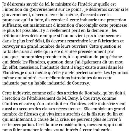
Je désirerais savoir de M. le ministre de l'intérieur quelle est
l’intention du gouvernement sur ce point ; je désirerais savoir si le
gouvernement, d’accord avec lui-même, d’accord avec la
promesse qu’il a faite, d’accorder à cette industrie une protection
suffisante, est maintenant d’intention d’accomplir cette promesse
le plus tôt possible. Il y a réellement péril en la demeure ; les
pétitionnaires déclarent que si l’on ne vient pas à leur secours
dans le plus bref délai, ils devront restreindre leur fabrication et
renvoyer un grand nombre de leurs ouvriers. Cette question se
rattache aussi à celle qui a été discutée précédemment par
quelques honorables préopinants, à la question du paupérisme
qui désole les Flandres, question dont j’ai également dit un mot.
En effet, messieurs, l’industrie dont il s’agit existe aussi dans les
Flandres, je dirai même qu’elle y a été perfectionnée. Les Lyonnais
même ont admiré les améliorations introduites dans cette
industrie par un habile industriel de Courtray.
Cette industrie, comme celle des articles de Roubaix, qu’on doit à
l’érection de l’établissement de M. Deny, à Courtray, comme
d’autres encore qu’on introduit en Flandres, cette industrie vient
aussi au secours des classes nécessiteuses. Elle emploie un grand
nombre de fileuses qui vivaient autrefois de la filature du lin et
qui maintenant, à cause de la crise, ne peuvent plus se livrer à
cette occupation. C’est là une considération, messieurs, qui doit
nous faire attacher le plus grand intérêt à cette industrie.