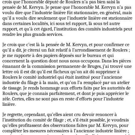
crois que l’honorable député de Roulers n’a pas bien saisi la
pensée de M. Kervyn. Je pense que l’honorable M. Kervyn n’a pas
voulu dire que l’industrie linière fût stationnaire, en général, mais
qu’il a voulu dire seulement que l’industrie linière est stationnaire
dans certaines localités, ici sous tel rapport, là sous tel autre
rapport, et qu’à cet égard, l’institution des comités industriels peut
rendre les plus grands services.
Je crois que c’est là la pensée de M. Kervyn, et pour confirmer ce
qu’il a dit, je citerai un fait relatif à l’arrondissement de Roulers ;
je me rapporte à des papiers déposés sur le bureau et qui
concernent la question dont nous nous occupons. Dans les pièces
émanant de la commission permanente de Bruges, j’ai trouvé une
lettre où il est dit qu’il est fâcheux qu’on ait dû supprimer à
Roulers le comité industriel qui était institué pour l’ancienne
industrie du filage à la main, et qu’on l’a remplacé par un atelier
de tissage. Je rends hommage aux efforts faits par les autorités de
Roulers, que je connais parfaitement, et dont je puis apprécier le
zèle. Certes, elles ne sont pas en reste d’efforts pour l’industrie
linière.
Je regrette, cependant, qu’elles aient cru devoir renoncer à
l’institution du comité de filage ; et, s’il était possible, je voudrais
qu’elles profitassent des observations faites par M. Kervyn, pour
compléter les mesures nécessaires à l’ancienne industrie linière ;