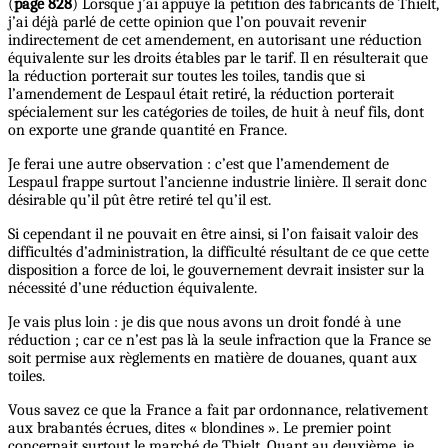
(
page 828
) Lorsque j’ai appuyé la pétition des fabricants de Thielt,
j’ai déjà parlé de cette opinion que l’on pouvait revenir
indirectement de cet amendement, en autorisant une réduction
équivalente sur les droits étables par le tarif. Il en résulterait que
la réduction porterait sur toutes les toiles, tandis que si
l’amendement de Lespaul était retiré, la réduction porterait
spécialement sur les catégories de toiles, de huit à neuf fils, dont
on exporte une grande quantité en France.
Je ferai une autre observation : c’est que l’amendement de
Lespaul frappe surtout l’ancienne industrie linière. Il serait donc
désirable qu’il pût être retiré tel qu’il est.
Si cependant il ne pouvait en être ainsi, si l’on faisait valoir des
difficultés d’administration, la difficulté résultant de ce que cette
disposition a force de loi, le gouvernement devrait insister sur la
nécessité d’une réduction équivalente.
Je vais plus loin : je dis que nous avons un droit fondé à une
réduction ; car ce n’est pas là la seule infraction que la France se
soit permise aux règlements en matière de douanes, quant aux
toiles.
Vous savez ce que la France a fait par ordonnance, relativement
aux brabantés écrues, dites « blondines ». Le premier point
concernait surtout le marché de Thielt. Quant au deuxième, je