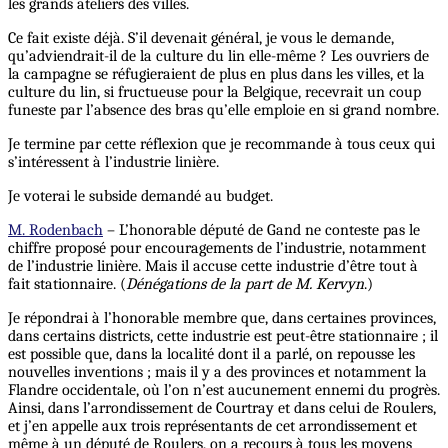
les grands ateliers des villes.
Ce fait existe déjà. S’il devenait général, je vous le demande,
qu’adviendrait-il de la culture du lin elle-même ? Les ouvriers de
la campagne se réfugieraient de plus en plus dans les villes, et la
culture du lin, si fructueuse pour la Belgique, recevrait un coup
funeste par l’absence des bras qu’elle emploie en si grand nombre.
Je termine par cette réflexion que je recommande à tous ceux qui
s’intéressent à l’industrie linière.
Je voterai le subside demandé au budget.
M. Rodenbach
– L’honorable député de Gand ne conteste pas le
chiffre proposé pour encouragements de l’industrie, notamment
de l’industrie linière. Mais il accuse cette industrie d’être tout à
fait stationnaire. (
Dénégations de la part de M. Kervyn
.)
Je répondrai à l’honorable membre que, dans certaines provinces,
dans certains districts, cette industrie est peut-être stationnaire ; il
est possible que, dans la localité dont il a parlé, on repousse les
nouvelles inventions ; mais il y a des provinces et notamment la
Flandre occidentale, où l’on n’est aucunement ennemi du progrès.
Ainsi, dans l’arrondissement de Courtray et dans celui de Roulers,
et j’en appelle aux trois représentants de cet arrondissement et
même à un député de Roulers, on a recours à tous les moyens