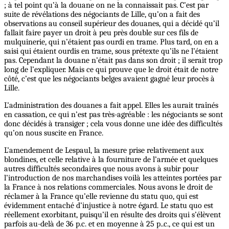
; à tel point qu’à la douane on ne la connaissait pas. C’est par
suite de révélations des négociants de Lille, qu’on a fait des
observations au conseil supérieur des douanes, qui a décidé qu’il
fallait faire payer un droit à peu près double sur ces fils de
mulquinerie, qui n’étaient pas ourdi en trame. Plus tard, on en a
saisi qui étaient ourdis en trame, sous prétexte qu’ils ne l’étaient
pas. Cependant la douane n’était pas dans son droit ; il serait trop
long de l’expliquer. Mais ce qui prouve que le droit était de notre
côté, c’est que les négociants belges avaient gagné leur procès à
Lille.
L’administration des douanes a fait appel. Elles les aurait traînés
en cassation, ce qui n’est pas très-agréable : les négociants se sont
donc décidés à transiger ; cela vous donne une idée des difficultés
qu’on nous suscite en France.
L’amendement de Lespaul, la mesure prise relativement aux
blondines, et celle relative à la fourniture de l’armée et quelques
autres difficultés secondaires que nous avons à subir pour
l’introduction de nos marchandises voilà les atteintes portées par
la France à nos relations commerciales. Nous avons le droit de
réclamer à la France qu’elle revienne du statu quo, qui est
évidemment entaché d’injustice à notre égard. Le statu quo est
réellement exorbitant, puisqu’il en résulte des droits qui s’élèvent
parfois au-delà de 36 p.c. et en moyenne à 25 p..c., ce qui est un