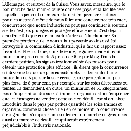
l’Allemagne, et surtout de la Suisse. Vous savez, messieurs, que le
bon marché de la main-d’œuvre dans ces pays, et la facilité avec
laquelle ils peuvent se procurer la matière première, suffisent
pour les mettre à même de nous faire une concurrence très-rude,
concurrence que notre industrie ne peut pas continuer à soutenir
si elle n’est pas protégée, et protégée efficacement. C’est déjà la
deuxième fois que cette industrie s’adresse à la chambre. Sa
première pétition qu’elle vous a fait parvenir avait aussi été
renvoyée à la commission d’industrie, qui a fait un rapport assez
favorable. Elle a dit que, dans le temps, le gouvernement avait
promis une protection de 5 p.c. ou de 5 fr. par kilog. Dans la
dernière pétition, les signataires font valoir des raisons pour
obtenir une protection plus efficace ; ils disent que la concurrence
est devenue beaucoup plus considérable. Ils demandent une
protection de 6 p.c. sur la soie écrue, et une protection un peu
plus forte, de 8 pour cent, par exemple, sur les soies décreusées ou
teintes. Ils demandent, en outre, un minimum de 50 kilogrammes,
pour l’importation des soies à trame et organsins, afin d’empêcher
que les étrangers ne vendent cette soie en détail ; car si on laisse
introduire dans le pays par petites quantités les soies trames et
organsins, comme la chose a lieu en ce moment, la concurrence
étrangère doit s’emparer non-seulement du marché en gros, mais
aussi du marché de détail ; ce qui serait extrêmement
préjudiciable à l’industrie nationale.