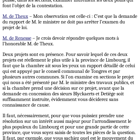
puisse, dans les sections, examiner mûrement les deux poins qui
font l’objet de la contestation.
M. de Theux
– Mon observation est celle-ci : C’est que la demande
du rapport de M. le ministre ne doit pas arrêter l’examen du
projet de loi.
M. de Renesse
– Je crois devoir répondre quelques mots à
l’honorable M. de Theux.
Deux projets sont en présence. Pour savoir lequel de ces deux
projets est réellement le plus utile à la province de Limbourg, il
faut que la chambre ait sous les yeux un rapport détaillé de celui
qui est appuyé par le conseil communal de Tongres et par
plusieurs autres communes. Si l’on examine en sections le projet
qui nous a été présenté par M. le ministre des travaux publics, et
si la chambre prend une décision sur ce projet, avant que la
demande en concession des sieurs Blyckaerts et Detiége soit
suffisamment instruite, évidemment vous déciderez sans
connaissance de cause.
Il faut, nécessairement, pour que vous puissiez prendre une
résolution sur un intérêt aussi majeur pour l’arrondissement le
plus populeux du Limbourg et pour une grande partie de cette
province, que vous soyez saisis de toutes les pièces de la question.
Il faut, par exemple, que vous sachiez quel est le mouvement du