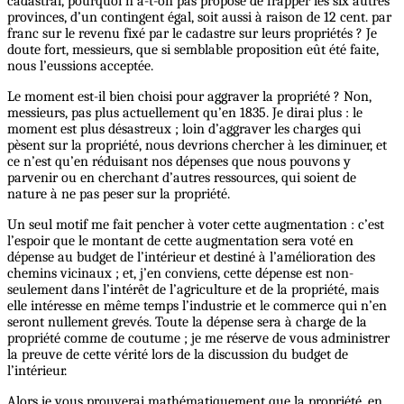
cadastral, pourquoi n’a-t-on pas proposé de frapper les six autres
provinces, d’un contingent égal, soit aussi à raison de 12 cent. par
franc sur le revenu fixé par le cadastre sur leurs propriétés ? Je
doute fort, messieurs, que si semblable proposition eût été faite,
nous l’eussions acceptée.
Le moment est-il bien choisi pour aggraver la propriété ? Non,
messieurs, pas plus actuellement qu’en 1835. Je dirai plus : le
moment est plus désastreux ; loin d’aggraver les charges qui
pèsent sur la propriété, nous devrions chercher à les diminuer, et
ce n’est qu’en réduisant nos dépenses que nous pouvons y
parvenir ou en cherchant d’autres ressources, qui soient de
nature à ne pas peser sur la propriété.
Un seul motif me fait pencher à voter cette augmentation : c’est
l’espoir que le montant de cette augmentation sera voté en
dépense au budget de l’intérieur et destiné à l’amélioration des
chemins vicinaux ; et, j’en conviens, cette dépense est non-
seulement dans l’intérêt de l’agriculture et de la propriété, mais
elle intéresse en même temps l’industrie et le commerce qui n’en
seront nullement grevés. Toute la dépense sera à charge de la
propriété comme de coutume ; je me réserve de vous administrer
la preuve de cette vérité lors de la discussion du budget de
l’intérieur.
Alors je vous prouverai mathématiquement que la propriété, en