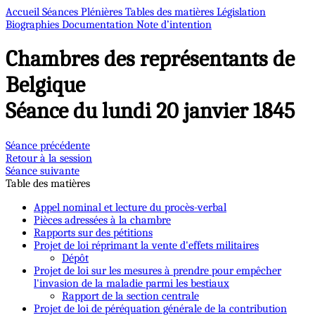
Accueil
Séances Plénières
Tables des matières
Législation
Biographies
Documentation
Note d’intention
Chambres des représentants de
Belgique
Séance du lundi 20 janvier 1845
Séance précédente
Retour à la session
Séance suivante
Table des matières
Appel nominal et lecture du procès-verbal
Pièces adressées à la chambre
Rapports sur des pétitions
Projet de loi réprimant la vente d'effets militaires
Dépôt
Projet de loi sur les mesures à prendre pour empêcher
l'invasion de la maladie parmi les bestiaux
Rapport de la section centrale
Projet de loi de péréquation générale de la contribution