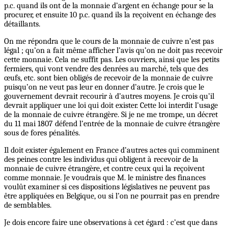
p.c. quand ils ont de la monnaie d’argent en échange pour se la
procurer, et ensuite 10 p.c. quand ils la reçoivent en échange des
détaillants.
On me répondra que le cours de la monnaie de cuivre n’est pas
légal ; qu’on a fait même afficher l’avis qu’on ne doit pas recevoir
cette monnaie. Cela ne suffit pas. Les ouvriers, ainsi que les petits
fermiers, qui vont vendre des denrées au marché, tels que des
œufs, etc. sont bien obligés de recevoir de la monnaie de cuivre
puisqu’on ne veut pas leur en donner d’autre. Je crois que le
gouvernement devrait recourir à d’autres moyens. Je crois qu’il
devrait appliquer une loi qui doit exister. Cette loi interdit l’usage
de la monnaie de cuivre étrangère. Si je ne me trompe, un décret
du 11 mai 1807 défend l’entrée de la monnaie de cuivre étrangère
sous de fores pénalités.
Il doit exister également en France d’autres actes qui comminent
des peines contre les individus qui obligent à recevoir de la
monnaie de cuivre étrangère, et contre ceux qui la reçoivent
comme monnaie. Je voudrais que M. le ministre des finances
voulût examiner si ces dispositions législatives ne peuvent pas
être appliquées en Belgique, ou si l’on ne pourrait pas en prendre
de semblables.
Je dois encore faire une observations à cet égard : c’est que dans