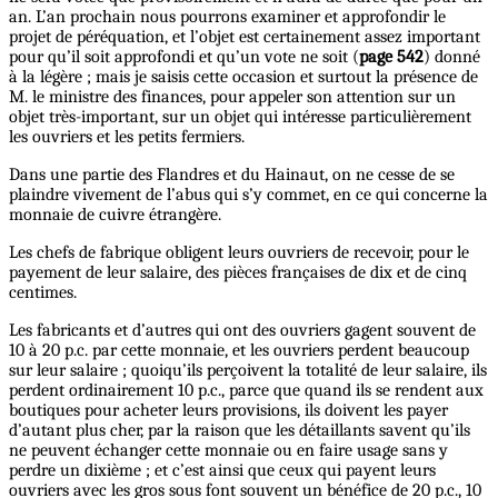
an. L’an prochain nous pourrons examiner et approfondir le
projet de péréquation, et l’objet est certainement assez important
pour qu’il soit approfondi et qu’un vote ne soit (
page 542
) donné
à la légère ; mais je saisis cette occasion et surtout la présence de
M. le ministre des finances, pour appeler son attention sur un
objet très-important, sur un objet qui intéresse particulièrement
les ouvriers et les petits fermiers.
Dans une partie des Flandres et du Hainaut, on ne cesse de se
plaindre vivement de l’abus qui s’y commet, en ce qui concerne la
monnaie de cuivre étrangère.
Les chefs de fabrique obligent leurs ouvriers de recevoir, pour le
payement de leur salaire, des pièces françaises de dix et de cinq
centimes.
Les fabricants et d’autres qui ont des ouvriers gagent souvent de
10 à 20 p.c. par cette monnaie, et les ouvriers perdent beaucoup
sur leur salaire ; quoiqu’ils perçoivent la totalité de leur salaire, ils
perdent ordinairement 10 p.c., parce que quand ils se rendent aux
boutiques pour acheter leurs provisions, ils doivent les payer
d’autant plus cher, par la raison que les détaillants savent qu’ils
ne peuvent échanger cette monnaie ou en faire usage sans y
perdre un dixième ; et c’est ainsi que ceux qui payent leurs
ouvriers avec les gros sous font souvent un bénéfice de 20 p.c., 10