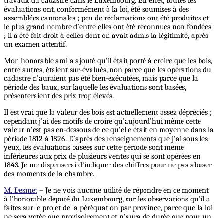
travaux du cadastre dans le Luxembourg. En effet, toutes les
évaluations ont, conformément à la loi, été soumises à des
assemblées cantonales ; peu de réclamations ont été produites et
le plus grand nombre d’entre elles ont été reconnues non fondées
; il a été fait droit à celles dont on avait admis la légitimité, après
un examen attentif.
Mon honorable ami a ajouté qu’il était porté à croire que les bois,
entre autres, étaient sur-évalués, non parce que les opérations du
cadastre n’auraient pas été bien-exécutées, mais parce que la
période des baux, sur laquelle les évaluations sont basées,
présenteraient des prix trop élevés.
Il est vrai que la valeur des bois est actuellement assez dépréciés ;
cependant j’ai des motifs de croire qu’aujourd’hui même cette
valeur n’est pas en-dessous de ce qu’elle était en moyenne dans la
période 1812 à 1826. D’après des renseignements que j’ai sous les
yeux, les évaluations basées sur cette période sont même
inférieures aux prix de plusieurs ventes qui se sont opérées en
1843. Je me dispenserai d’indiquer des chiffres pour ne pas abuser
des moments de la chambre.
M. Desmet
– Je ne vois aucune utilité de répondre en ce moment
à l’honorable député du Luxembourg, sur les observations qu’il a
faites sur le projet de la péréquation par province, parce que la loi
ne sera votée que provisoirement et n’aura de durée que pour un