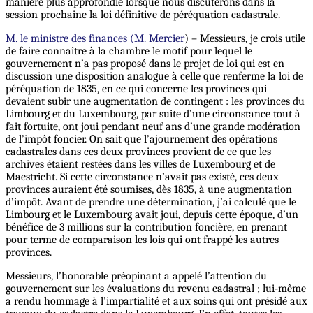
manière plus approfondie lorsque nous discuterons dans la
session prochaine la loi définitive de péréquation cadastrale.
M. le ministre des finances (M. Mercier
) – Messieurs, je crois utile
de faire connaître à la chambre le motif pour lequel le
gouvernement n’a pas proposé dans le projet de loi qui est en
discussion une disposition analogue à celle que renferme la loi de
péréquation de 1835, en ce qui concerne les provinces qui
devaient subir une augmentation de contingent : les provinces du
Limbourg et du Luxembourg, par suite d’une circonstance tout à
fait fortuite, ont joui pendant neuf ans d’une grande modération
de l’impôt foncier. On sait que l’ajournement des opérations
cadastrales dans ces deux provinces provient de ce que les
archives étaient restées dans les villes de Luxembourg et de
Maestricht. Si cette circonstance n’avait pas existé, ces deux
provinces auraient été soumises, dès 1835, à une augmentation
d’impôt. Avant de prendre une détermination, j’ai calculé que le
Limbourg et le Luxembourg avait joui, depuis cette époque, d’un
bénéfice de 3 millions sur la contribution foncière, en prenant
pour terme de comparaison les lois qui ont frappé les autres
provinces.
Messieurs, l’honorable préopinant a appelé l’attention du
gouvernement sur les évaluations du revenu cadastral ; lui-même
a rendu hommage à l’impartialité et aux soins qui ont présidé aux