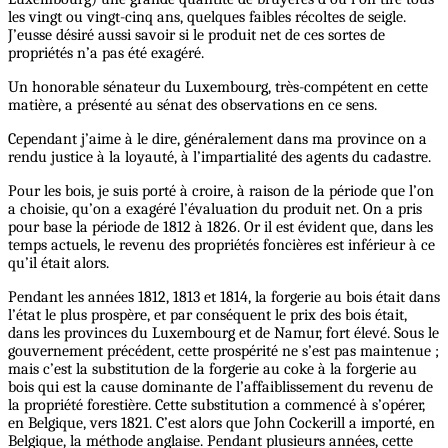
les vingt ou vingt-cinq ans, quelques faibles récoltes de seigle.
J’eusse désiré aussi savoir si le produit net de ces sortes de
propriétés n’a pas été exagéré.
Un honorable sénateur du Luxembourg, très-compétent en cette
matière, a présenté au sénat des observations en ce sens.
Cependant j’aime à le dire, généralement dans ma province on a
rendu justice à la loyauté, à l’impartialité des agents du cadastre.
Pour les bois, je suis porté à croire, à raison de la période que l’on
a choisie, qu’on a exagéré l’évaluation du produit net. On a pris
pour base la période de 1812 à 1826. Or il est évident que, dans les
temps actuels, le revenu des propriétés foncières est inférieur à ce
qu’il était alors.
Pendant les années 1812, 1813 et 1814, la forgerie au bois était dans
l’état le plus prospère, et par conséquent le prix des bois était,
dans les provinces du Luxembourg et de Namur, fort élevé. Sous le
gouvernement précédent, cette prospérité ne s’est pas maintenue ;
mais c’est la substitution de la forgerie au coke à la forgerie au
bois qui est la cause dominante de l’affaiblissement du revenu de
la propriété forestière. Cette substitution a commencé à s’opérer,
en Belgique, vers 1821. C’est alors que John Cockerill a importé, en
Belgique, la méthode anglaise. Pendant plusieurs années, cette