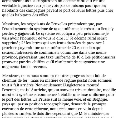
demandent aussi la suppression du décime rural qui est une
véritable injustice ; car je ne vois pas de raisons pour que les
habitants des campagnes payent le port de leurs lettres plus cher
que les habitants des villes.
Messieurs, les négociants de Bruxelles prétendent que, par
l’établissement du système de taxe uniforme, le trésor, au lieu d’y
perdre, y gagnerait. Ce système est conçu à peu près comme je
vais avoir l’honneur de vous le dire : 1° le décime rural serait
supprimé ; 2° les lettres qui seraient adressées de province à
province payerait une taxe uniforme de 20 c., et celles qui
seraient adressées de commune à commune dans une même
province, payeraient une taxe uniforme de 10 c. Les pétitionnaires
prouvent par des chiffres qu’il résulterait de ce système une
augmentation de revenus.
Messieurs, nous nous sommes montrés progressifs en fait de
chemins de fer ; mais en matière de régime postal nous sommes
tout à fait arriérés. Non-seulement l’Angleterre a montré
l’exemple, mais l’Autriche, qui est souvent très-stationaire, modifie
aussi son système et commence à établir une taxe uniforme pour
le port des lettres. La Prusse suit la même voie, et en Belgique,
pays qui par sa position topographique, demande la prompte
exécution de cette réforme, nous réclamons en vain depuis
plusieurs années. Je dois dire cependant que M. le ministre des