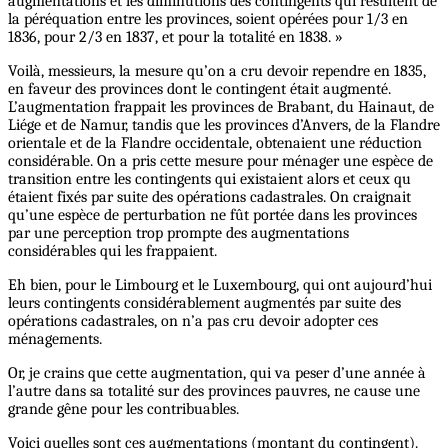
augmentations et les diminutions des contingents qui résultent de
la péréquation entre les provinces, soient opérées pour 1/3 en
1836, pour 2/3 en 1837, et pour la totalité en 1838. »
Voilà, messieurs, la mesure qu’on a cru devoir rependre en 1835,
en faveur des provinces dont le contingent était augmenté.
L’augmentation frappait les provinces de Brabant, du Hainaut, de
Liége et de Namur, tandis que les provinces d’Anvers, de la Flandre
orientale et de la Flandre occidentale, obtenaient une réduction
considérable. On a pris cette mesure pour ménager une espèce de
transition entre les contingents qui existaient alors et ceux qu
étaient fixés par suite des opérations cadastrales. On craignait
qu’une espèce de perturbation ne fût portée dans les provinces
par une perception trop prompte des augmentations
considérables qui les frappaient.
Eh bien, pour le Limbourg et le Luxembourg, qui ont aujourd’hui
leurs contingents considérablement augmentés par suite des
opérations cadastrales, on n’a pas cru devoir adopter ces
ménagements.
Or, je crains que cette augmentation, qui va peser d’une année à
l’autre dans sa totalité sur des provinces pauvres, ne cause une
grande gêne pour les contribuables.
Voici quelles sont ces augmentations (montant du contingent).