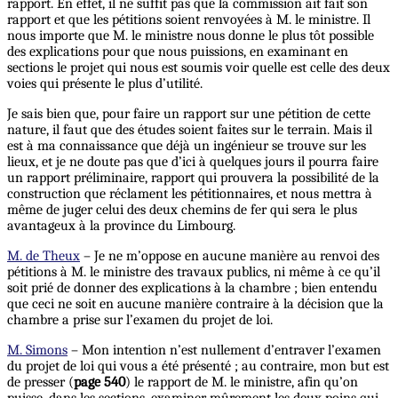
rapport. En effet, il ne suffit pas que la commission ait fait son
rapport et que les pétitions soient renvoyées à M. le ministre. Il
nous importe que M. le ministre nous donne le plus tôt possible
des explications pour que nous puissions, en examinant en
sections le projet qui nous est soumis voir quelle est celle des deux
voies qui présente le plus d’utilité.
Je sais bien que, pour faire un rapport sur une pétition de cette
nature, il faut que des études soient faites sur le terrain. Mais il
est à ma connaissance que déjà un ingénieur se trouve sur les
lieux, et je ne doute pas que d’ici à quelques jours il pourra faire
un rapport préliminaire, rapport qui prouvera la possibilité de la
construction que réclament les pétitionnaires, et nous mettra à
même de juger celui des deux chemins de fer qui sera le plus
avantageux à la province du Limbourg.
M. de Theux
– Je ne m’oppose en aucune manière au renvoi des
pétitions à M. le ministre des travaux publics, ni même à ce qu’il
soit prié de donner des explications à la chambre ; bien entendu
que ceci ne soit en aucune manière contraire à la décision que la
chambre a prise sur l’examen du projet de loi.
M. Simons
– Mon intention n’est nullement d’entraver l’examen
du projet de loi qui vous a été présenté ; au contraire, mon but est
de presser (
page 540
) le rapport de M. le ministre, afin qu’on