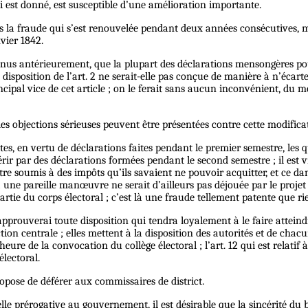
lui est donné, est susceptible d’une amélioration importante.
as la fraude qui s’est renouvelée pendant deux années consécutives, m
nvier 1842.
onnus antérieurement, que la plupart des déclarations mensongères pour
 disposition de l’art. 2 ne serait-elle pas conçue de manière à n’écart
incipal vice de cet article ; on le ferait sans aucun inconvénient, du
s objections sérieuses peuvent être présentées contre cette modifica
stes, en vertu de déclarations faites pendant le premier semestre, les q
quérir par des déclarations formées pendant le second semestre ; il e
re soumis à des impôts qu’ils savaient ne pouvoir acquitter, et ce dans
es ; une pareille manœuvre ne serait d’ailleurs pas déjouée par le projet
artie du corps électoral ; c’est là une fraude tellement patente que r
approuverai toute disposition qui tendra loyalement à le faire atteindre 
on centrale ; elles mettent à la disposition des autorités et de chacun
l, l’heure de la convocation du collège électoral ; l’art. 12 qui est rela
électoral.
ropose de déférer aux commissaires de district.
le prérogative au gouvernement, il est désirable que la sincérité du 