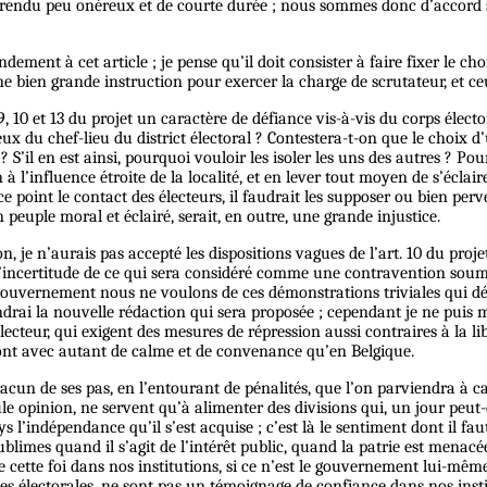
t rendu peu onéreux et de courte durée ; nous sommes donc d’accord su
dement à cet article ; je pense qu’il doit consister à faire fixer le ch
 une bien grande instruction pour exercer la charge de scrutateur, et ce
9, 10 et 13 du projet un caractère de défiance vis-à-vis du corps élec
ux du chef-lieu du district électoral ? Contestera-t-on que le choix 
 ? S’il en est ainsi, pourquoi vouloir les isoler les uns des autres ? 
n à l’influence étroite de la localité, et en lever tout moyen de s’
 point le contact des électeurs, il faudrait les supposer ou bien perv
peuple moral et éclairé, serait, en outre, une grande injustice.
e n’aurais pas accepté les dispositions vagues de l’art. 10 du projet ;
ns l’incertitude de ce qui sera considéré comme une contravention soumi
 le gouvernement nous ne voulons de ces démonstrations triviales qui 
attendrai la nouvelle rédaction qui sera proposée ; cependant je ne p
cteur, qui exigent des mesures de répression aussi contraires à la libe
se font avec autant de calme et de convenance qu’en Belgique.
hacun de ses pas, en l’entourant de pénalités, que l’on parviendra à ca
le opinion, ne servent qu’à alimenter des divisions qui, un jour peut-
ys l’indépendance qu’il s’est acquise ; c’est là le sentiment dont il f
mes quand il s’agit de l’intérêt public, quand la patrie est menacée. P
 de cette foi dans nos institutions, si ce n’est le gouvernement lui-
ées électorales, ne sont pas un témoignage de confiance dans nos instit