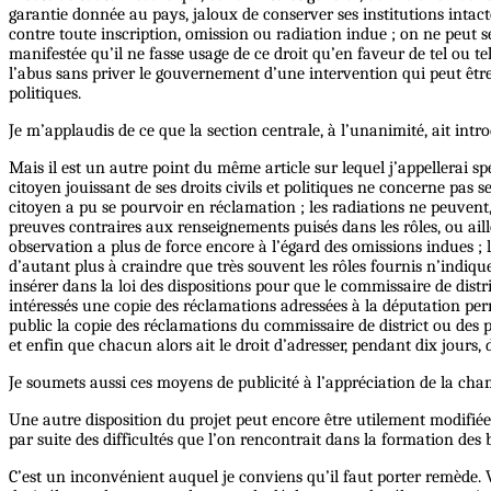
garantie donnée au pays, jaloux de conserver ses institutions intac
contre toute inscription, omission ou radiation indue ; on ne peut s
manifestée qu’il ne fasse usage de ce droit qu’en faveur de tel ou tel
l’abus sans priver le gouvernement d’une intervention qui peut être u
politiques.
Je m’applaudis de ce que la section centrale, à l’unanimité, ait intro
Mais il est un autre point du même article sur lequel j’appellerai spé
citoyen jouissant de ses droits civils et politiques ne concerne pas s
citoyen a pu se pourvoir en réclamation ; les radiations ne peuvent, 
preuves contraires aux renseignements puisés dans les rôles, ou aille
observation a plus de force encore à l’égard des omissions indues ; là
d’autant plus à craindre que très souvent les rôles fournis n’indique
insérer dans la loi des dispositions pour que le commissaire de dist
intéressés une copie des réclamations adressées à la députation perm
public la copie des réclamations du commissaire de district ou des part
et enfin que chacun alors ait le droit d’adresser, pendant dix jours
Je soumets aussi ces moyens de publicité à l’appréciation de la ch
Une autre disposition du projet peut encore être utilement modifiée.
par suite des difficultés que l’on rencontrait dans la formation des
C’est un inconvénient auquel je conviens qu’il faut porter remède. Vot