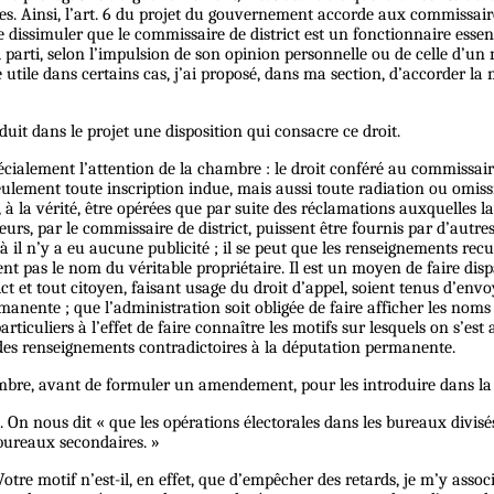
tes. Ainsi, l’art. 6 du projet du gouvernement accorde aux commissair
e dissimuler que le commissaire de district est un fonctionnaire esse
 parti, selon l’impulsion de son opinion personnelle ou de celle d’un m
tile dans certains cas, j’ai proposé, dans ma section, d’accorder la m
duit dans le projet une disposition qui consacre ce droit.
cialement l’attention de la chambre : le droit conféré au commissaire d
eulement toute inscription indue, mais aussi toute radiation ou omission
à la vérité, être opérées que par suite des réclamations auxquelles la 
urs, par le commissaire de district, puissent être fournis par d’autre
 il n’y a eu aucune publicité ; il se peut que les renseignements recuei
nt pas le nom du véritable propriétaire. Il est un moyen de faire disp
rict et tout citoyen, faisant usage du droit d’appel, soient tenus d’e
anente ; que l’administration soit obligée de faire afficher les noms
iculiers à l’effet de faire connaître les motifs sur lesquels on s’est a
, des renseignements contradictoires à la députation permanente.
ambre, avant de formuler un amendement, pour les introduire dans la 
 On nous dit « que les opérations électorales dans les bureaux divisé
 bureaux secondaires. »
re motif n’est-il, en effet, que d’empêcher des retards, je m’y associe