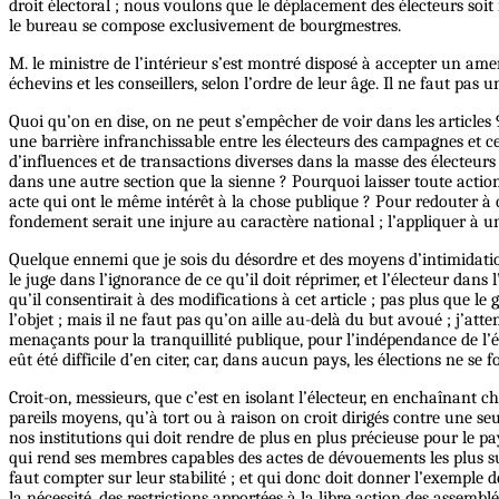
droit électoral ; nous voulons que le déplacement des électeurs soi
le bureau se compose exclusivement de bourgmestres.
M. le ministre de l’intérieur s’est montré disposé à accepter un amen
échevins et les conseillers, selon l’ordre de leur âge. Il ne faut pas
Quoi qu’on en dise, on ne peut s’empêcher de voir dans les articles 
une barrière infranchissable entre les électeurs des campagnes et ce
d’influences et de transactions diverses dans la masse des électeurs
dans une autre section que la sienne ? Pourquoi laisser toute actio
acte qui ont le même intérêt à la chose publique ? Pour redouter à ce
fondement serait une injure au caractère national ; l’appliquer à un 
Quelque ennemi que je sois du désordre et des moyens d’intimidation, j
le juge dans l’ignorance de ce qu’il doit réprimer, et l’électeur da
qu’il consentirait à des modifications à cet article ; pas plus que
l’objet ; mais il ne faut pas qu’on aille au-delà du but avoué ; j’
menaçants pour la tranquillité publique, pour l’indépendance de l’éle
eût été difficile d’en citer, car, dans aucun pays, les élections ne 
Croit-on, messieurs, que c’est en isolant l’électeur, en enchaînant c
pareils moyens, qu’à tort ou à raison on croit dirigés contre une seu
nos institutions qui doit rendre de plus en plus précieuse pour le pa
qui rend ses membres capables des actes de dévouements les plus subli
faut compter sur leur stabilité ; et qui donc doit donner l’exemple
la nécessité, des restrictions apportées à la libre action des assembl