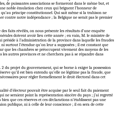
lles, de puissantes associations se formeront dans le même but, et
ter une noble émulation chez ceux qui briguent l’honneur de
e qu’au principe constitutionnel. Qui sait même si la trahison ne
r contre notre indépendance ; la Belgique ne serait pas le premier
e des faits révélés, on nous présente les résultats d’une enquête
érales doivent avoir lieu cette année ; en vain, M. le ministre de
i préside à l’administration de la province dans laquelle les fraudes
ni surtout l’étendue qu’on leur a supposées ; il est constant que
 pour que les chambres se préoccupent vivement des moyens de les
dans les autres provinces et ne cherchera pas à se répandre dans
t. 2 du projet du gouvernement, qui se borne à exiger la possession
éserve qu’il est bien entendu qu’elle ne légitime pas la fraude, que
nécessaires pour régler formellement le droit électoral dans cet
alité d’électeur pouvait être acquise par le seul fait du paiement
qui ne seraient point la représentation sincère du pays ; j’ai regretté
 bien que ces réserves et ces déclarations n’établissent pas une
on publique, ni à celle de leur conscience ; il en sera de cette