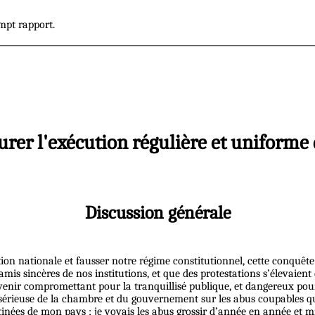
mpt rapport.
urer l'exécution régulière et uniforme 
Discussion générale
tation nationale et fausser notre régime constitutionnel, cette conquête
mis sincères de nos institutions, et que des protestations s’élevaient 
nir compromettant pour la tranquillisé publique, et dangereux pour l’
 sérieuse de la chambre et du gouvernement sur les abus coupables qui
stinées de mon pays ; je voyais les abus grossir d’année en année et mi