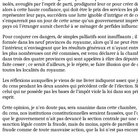
isolés, aveuglés par l’esprit de parti, prodiguent leur or pour crée
alors à cette haute confiance, qui doit être le prix des services le
représenter leur pays, succédera une lutte ignoble d’intrigue et de 
s’emparerait pas un jour de cette arme qu’un gouvernement imprévoy
pays où l’étranger aurait cherché à se ménager de perfides influenc
Pour conjurer ces dangers, de simples palliatifs sont insuffisants ; 
formée dans les neuf provinces du royaume, alors qu’il ne peut être 
l’intérieur, n’envisageant que les résultats généraux et n’ayant ent
les plus nombreuses ont été commises, est venu déclarer à la chambre
dans trois des quatre provinces qui sont appelées à élire des dépu
faite cesser ; ce serait d’ailleurs, je le répète, se faire illusion q
toutes les localités du royaume.
Les réflexions auxquelles je viens de me livrer indiquent assez que 
du cens pendant les deux années qui précèdent celle de l’élection. Si
celui qui ne possède pas les bases de l’impôt viole la loi dans son 
esprit.
Cette opinion, je n’en doute pas, sera unanime dans cette chambre, c
du cens, nos institutions constitutionnelles seraient faussées, que l’
que le gouvernement n’ait pas devancé la section centrale par une dé
sanction légale contre la fraude, mais du moins, après de pareilles m
fraude comme de toute mauvaise action, que la loi n’est pas encor