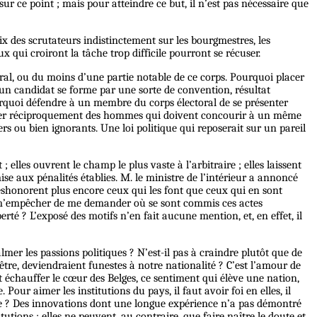
r ce point ; mais pour atteindre ce but, il n’est pas nécessaire que
oix des scrutateurs indistinctement sur les bourgmestres, les
ux qui croiront la tâche trop difficile pourront se récuser.
toral, ou du moins d’une partie notable de ce corps. Pourquoi placer
d’un candidat se forme par une sorte de convention, résultat
Pourquoi défendre à un membre du corps électoral de se présenter
éclairer réciproquement des hommes qui doivent concourir à un même
ers ou bien ignorants. Une loi politique qui reposerait sur un pareil
 elles ouvrent le champ le plus vaste à l’arbitraire ; elles laissent
se aux pénalités établies. M. le ministre de l’intérieur a annoncé
déshonorent plus encore ceux qui les font que ceux qui en sont
uis m’empêcher de me demander où se sont commis ces actes
rté ? L’exposé des motifs n’en fait aucune mention, et, en effet, il
lmer les passions politiques ? N’est-il pas à craindre plutôt que de
être, deviendraient funestes à notre nationalité ? C’est l’amour de
aut échauffer le cœur des Belges, ce sentiment qui élève une nation,
our aimer les institutions du pays, il faut avoir foi en elles, il
même ? Des innovations dont une longue expérience n’a pas démontré
utions ; elles ne peuvent, au contraire, que faire naître le doute et