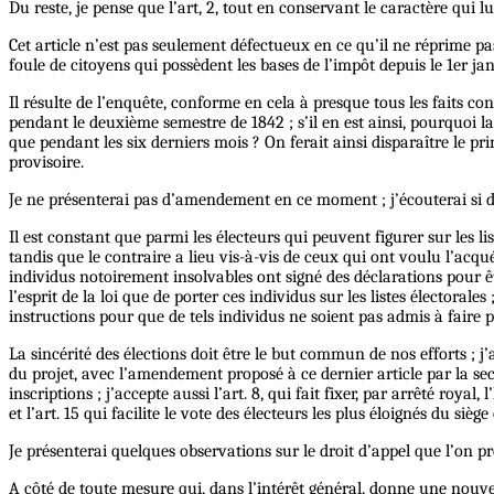
Du reste, je pense que l’art, 2, tout en conservant le caractère qui 
Cet article n’est pas seulement défectueux en ce qu’il ne réprime p
foule de citoyens qui possèdent les bases de l’impôt depuis le 1er ja
Il résulte de l’enquête, conforme en cela à presque tous les faits c
pendant le deuxième semestre de 1842 ; s’il en est ainsi, pourquoi la
que pendant les six derniers mois ? On ferait ainsi disparaître le pr
provisoire.
Je ne présenterai pas d’amendement en ce moment ; j’écouterai si de
Il est constant que parmi les électeurs qui peuvent figurer sur les li
tandis que le contraire a lieu vis-à-vis de ceux qui ont voulu l’ac
individus notoirement insolvables ont signé des déclarations pour êt
l’esprit de la loi que de porter ces individus sur les listes électoral
instructions pour que de tels individus ne soient pas admis à faire p
La sincérité des élections doit être le but commun de nos efforts ; j’
du projet, avec l’amendement proposé à ce dernier article par la secti
inscriptions ; j’accepte aussi l’art. 8, qui fait fixer, par arrêté roya
et l’art. 15 qui facilite le vote des électeurs les plus éloignés du siège 
Je présenterai quelques observations sur le droit d’appel que l’on p
A côté de toute mesure qui, dans l’intérêt général, donne une nouvel