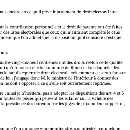
ais encore en ce qu’il prive injustement du droit électoral une
 la contribution personnelle et le droit de patente ont été faites
er des listes électorales que ceux qui n’auraient complété le cens
 moment que l’on admet que la disposition qu’il consacre n’est que
tion.
uatre-vingt-dix-neuf centièmes ont des droits réels à cette qualité,
st vrai qu’on nous a cité la commune de Romsée dans laquelle des
 le but d’acquérir le droit électoral ; évidemment ce serait fausser
 de loi ; j’engage donc M. le ministre de l’intérieur à donner des
ien ne doit s’opposer a ce qu’elle soit ouvertement réprimée.
; ainsi je n’hésiterai pas à adopter les dispositions des art. 4 et 5
 toutes les pièces qui peuvent les éclairer sur la validité des
tif à la présidence des bureaux par les juges de paix ou leur suppléant,
but que l’on annonce vouloir atteindre, soit attestée par quelque