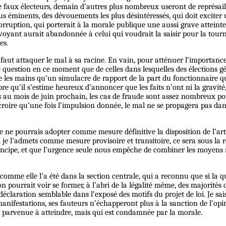
r de faux électeurs, demain d’autres plus nombreux useront de représai
s plus éminents, des dévouements les plus désintéressés, qui doit exci
corruption, qui porterait à la morale publique une aussi grave atteint
ant aurait abandonnée à celui qui voudrait la saisir pour la tourne
es.
il faut attaquer le mal à sa racine. En vain, pour atténuer l’importanc
question en ce moment que de celles dans lesquelles des élections gén
re les mains qu’un simulacre de rapport de la part du fonctionnaire qu
 qu’il s’estime heureux d’annoncer que les faits n’ont ni la gravité, 
tés au mois de juin prochain, les cas de fraude sont assez nombreux
ue de croire qu’une fois l’impulsion donnée, le mal ne se propagera pas 
je ne pourrais adopter comme mesure définitive la disposition de l’ar
 je l’admets comme mesure provisoire et transitoire, ce sera sous la r
principe, et que l’urgence seule nous empêche de combiner les moyens 
omme elle l’a été dans la section centrale, qui a reconnu que si la qu
on pourrait voir se former, à l’abri de la légalité même, des majorités 
claration semblable dans l’exposé des motifs du projet de loi. Je sais
anifestations, ses fauteurs n’échapperont plus à la sanction de l’opini
e parvenue à atteindre, mais qui est condamnée par la morale.