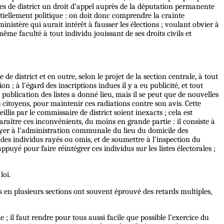
es de district un droit d’appel auprès de la députation permanente
ntiellement politique : on doit donc comprendre la crainte
inistère qui aurait intérêt à fausser les élections ; voulant obvier à
ême faculté à tout individu jouissant de ses droits civils et
e district et en outre, selon le projet de la section centrale, à tout
 ; à l’égard des inscriptions indues il y a eu publicité, et tout
publication des listes a donné lieu, mais il se peut que de nouvelles
s citoyens, pour maintenir ces radiations contre son avis. Cette
llis par le commissaire de district soient inexacts ; cela est
araître ces inconvénients, du moins en grande partie : il consiste à
nvoyer à l’administration communale du lieu du domicile des
 des individus rayés ou omis, et de soumettre à l’inspection du
ppuyé pour faire réintégrer ces individus sur les listes électorales ;
loi.
s en plusieurs sections ont souvent éprouvé des retards multiples,
 ; il faut rendre pour tous aussi facile que possible l’exercice du