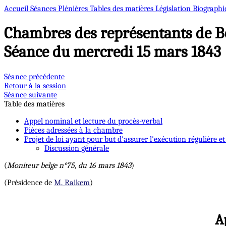
Accueil
Séances Plénières
Tables des matières
Législation
Biographi
Chambres des représentants de B
Séance du mercredi 15 mars 1843
Séance précédente
Retour à la session
Séance suivante
Table des matières
Appel nominal et lecture du procès-verbal
Pièces adressées à la chambre
Projet de loi ayant pour but d'assurer l'exécution régulière et
Discussion générale
(
Moniteur belge n°75, du 16 mars 1843
)
(Présidence de
M. Raikem
)
A