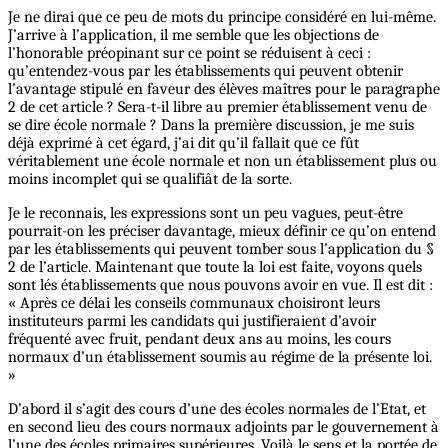
Je ne dirai que ce peu de mots du principe considéré en lui-même.
J’arrive à l’application, il me semble que les objections de
l’honorable préopinant sur ce point se réduisent à ceci :
qu’entendez-vous par les établissements qui peuvent obtenir
l’avantage stipulé en faveur des élèves maîtres pour le paragraphe
2 de cet article ? Sera-t-il libre au premier établissement venu de
se dire école normale ? Dans la première discussion, je me suis
déjà exprimé à cet égard, j’ai dit qu’il fallait que ce fût
véritablement une école normale et non un établissement plus ou
moins incomplet qui se qualifiât de la sorte.
Je le reconnais, les expressions sont un peu vagues, peut-être
pourrait-on les préciser davantage, mieux définir ce qu’on entend
par les établissements qui peuvent tomber sous l’application du §
2 de l’article. Maintenant que toute la loi est faite, voyons quels
sont lés établissements que nous pouvons avoir en vue. Il est dit :
« Après ce délai les conseils communaux choisiront leurs
instituteurs parmi les candidats qui justifieraient d’avoir
fréquenté avec fruit, pendant deux ans au moins, les cours
normaux d’un établissement soumis au régime de la présente loi.
»
D’abord il s’agit des cours d’une des écoles normales de l’Etat, et
en second lieu des cours normaux adjoints par le gouvernement à
l’une des écoles primaires supérieures. Voilà le sens et la portée de