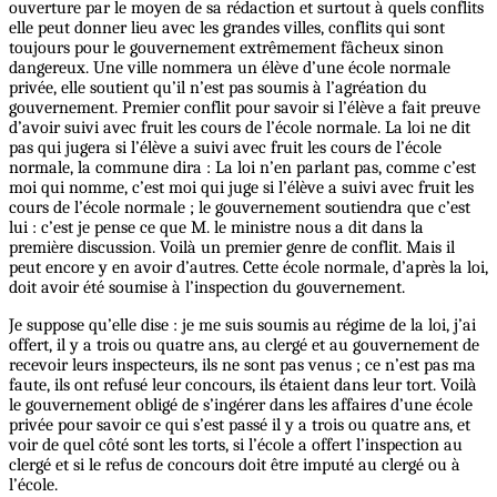
ouverture par le moyen de sa rédaction et surtout à quels conflits
elle peut donner lieu avec les grandes villes, conflits qui sont
toujours pour le gouvernement extrêmement fâcheux sinon
dangereux. Une ville nommera un élève d’une école normale
privée, elle soutient qu’il n’est pas soumis à l’agréation du
gouvernement. Premier conflit pour savoir si l’élève a fait preuve
d’avoir suivi avec fruit les cours de l’école normale. La loi ne dit
pas qui jugera si l’élève a suivi avec fruit les cours de l’école
normale, la commune dira : La loi n’en parlant pas, comme c’est
moi qui nomme, c’est moi qui juge si l’élève a suivi avec fruit les
cours de l’école normale ; le gouvernement soutiendra que c’est
lui : c’est je pense ce que M. le ministre nous a dit dans la
première discussion. Voilà un premier genre de conflit. Mais il
peut encore y en avoir d’autres. Cette école normale, d’après la loi,
doit avoir été soumise à l’inspection du gouvernement.
Je suppose qu’elle dise : je me suis soumis au régime de la loi, j’ai
offert, il y a trois ou quatre ans, au clergé et au gouvernement de
recevoir leurs inspecteurs, ils ne sont pas venus ; ce n’est pas ma
faute, ils ont refusé leur concours, ils étaient dans leur tort. Voilà
le gouvernement obligé de s’ingérer dans les affaires d’une école
privée pour savoir ce qui s’est passé il y a trois ou quatre ans, et
voir de quel côté sont les torts, si l’école a offert l’inspection au
clergé et si le refus de concours doit être imputé au clergé ou à
l’école.