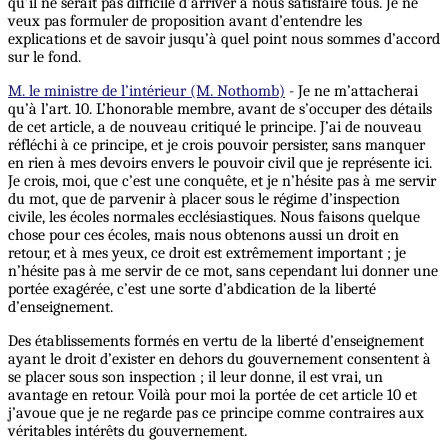
qu’il ne serait pas difficile d’arriver à nous satisfaire tous. Je ne
veux pas formuler de proposition avant d’entendre les
explications et de savoir jusqu’à quel point nous sommes d’accord
sur le fond.
M. le ministre de l’intérieur (M. Nothomb)
- Je ne m’attacherai
qu’à l’art. 10. L’honorable membre, avant de s’occuper des détails
de cet article, a de nouveau critiqué le principe. J’ai de nouveau
réfléchi à ce principe, et je crois pouvoir persister, sans manquer
en rien à mes devoirs envers le pouvoir civil que je représente ici.
Je crois, moi, que c’est une conquête, et je n’hésite pas à me servir
du mot, que de parvenir à placer sous le régime d’inspection
civile, les écoles normales ecclésiastiques. Nous faisons quelque
chose pour ces écoles, mais nous obtenons aussi un droit en
retour, et à mes yeux, ce droit est extrêmement important ; je
n’hésite pas à me servir de ce mot, sans cependant lui donner une
portée exagérée, c’est une sorte d’abdication de la liberté
d’enseignement.
Des établissements formés en vertu de la liberté d’enseignement
ayant le droit d’exister en dehors du gouvernement consentent à
se placer sous son inspection ; il leur donne, il est vrai, un
avantage en retour. Voilà pour moi la portée de cet article 10 et
j’avoue que je ne regarde pas ce principe comme contraires aux
véritables intérêts du gouvernement.