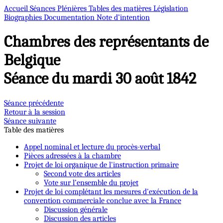
Accueil
Séances Plénières
Tables des matières
Législation
Biographies
Documentation
Note d’intention
Chambres des représentants de
Belgique
Séance du mardi 30 août 1842
Séance précédente
Retour à la session
Séance suivante
Table des matières
Appel nominal et lecture du procès-verbal
Pièces adressées à la chambre
Projet de loi organique de l'instruction primaire
Second vote des articles
Vote sur l’ensemble du projet
Projet de loi complétant les mesures d'exécution de la
convention commerciale conclue avec la France
Discussion générale
Discussion des articles