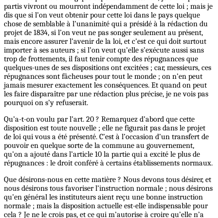
partis vivront ou mourront indépendamment de cette loi ; mais je
dis que si l’on veut obtenir pour cette loi dans le pays quelque
chose de semblable à l’unanimité qui a présidé à la rédaction du
projet de 1834, si l’on veut ne pas songer seulement au présent,
mais encore assurer l’avenir de la loi, et c’est ce qui doit surtout
importer à ses auteurs ; si l’on veut qu’elle s’exécute aussi sans
trop de frottements, il faut tenir compte des répugnances que
quelques-unes de ses dispositions ont excitées ; car, messieurs, ces
répugnances sont fâcheuses pour tout le monde ; on n’en peut
jamais mesurer exactement les conséquences. Et quand on peut
les faire disparaître par une rédaction plus précise, je ne vois pas
pourquoi on s’y refuserait.
Qu’a-t-on voulu par l’art. 20 ? Remarquez d’abord que cette
disposition est toute nouvelle ; elle ne figurait pas dans le projet
de loi qui vous a été présenté. C’est à l’occasion d’un transfert de
pouvoir en quelque sorte de la commune au gouvernement,
qu’on a ajouté dans l’article 10 la partie qui a excité le plus de
répugnances : le droit conféré à certains établissements normaux.
Que désirons-nous en cette matière ? Nous devons tous désirer, et
nous désirons tous favoriser l’instruction normale ; nous désirons
qu’en général les instituteurs aient reçu une bonne instruction
normale ; mais la disposition actuelle est-elle indispensable pour
cela ? Je ne le crois pas, et ce qui m’autorise à croire qu’elle n’a