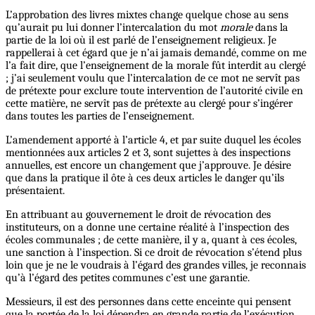
L’approbation des livres mixtes change quelque chose au sens
qu’aurait pu lui donner l’intercalation du mot
morale
dans la
partie de la loi où il est parlé de l’enseignement religieux. Je
rappellerai à cet égard que je n’ai jamais demandé, comme on me
l’a fait dire, que l’enseignement de la morale fût interdit au clergé
; j’ai seulement voulu que l’intercalation de ce mot ne servît pas
de prétexte pour exclure toute intervention de l’autorité civile en
cette matière, ne servît pas de prétexte au clergé pour s’ingérer
dans toutes les parties de l’enseignement.
L’amendement apporté à l’article 4, et par suite duquel les écoles
mentionnées aux articles 2 et 3, sont sujettes à des inspections
annuelles, est encore un changement que j’approuve. Je désire
que dans la pratique il ôte à ces deux articles le danger qu’ils
présentaient.
En attribuant au gouvernement le droit de révocation des
instituteurs, on a donne une certaine réalité à l’inspection des
écoles communales ; de cette manière, il y a, quant à ces écoles,
une sanction à l’inspection. Si ce droit de révocation s’étend plus
loin que je ne le voudrais à l’égard des grandes villes, je reconnais
qu’à l’égard des petites communes c’est une garantie.
Messieurs, il est des personnes dans cette enceinte qui pensent
que la portée de la loi dépendra en grande partie de l’exécution.