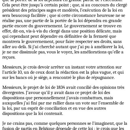
Cela peut être jusqu’à certain point ; que, si au concours du clergé
président des principes sages et modérés, l’exécution de la loi en
sera beaucoup facilitée ; que si cette circonstance heureuse ne se
réalise pas, une partie de la portée de la loi dépendra en grande
partie encore du gouvernement. Le gouvernement se trouve en
effet, dit-on, vis-à-vis du clergé dans une position délicate, mais
qui cependant peut dépendre en définitive de la fermeté que
montrera le gouvernement, pour faire respecter ses droits, sans
aller au-delà. Si j’ai cherché autant que j’ai pu à améliorer la loi,
je ne me dissimule pas, vous le voyez, les améliorations qu’elle a
reçues.
Messieurs, je crois devoir arrêter un instant votre attention sur
l’article 10, un de ceux dont la rédaction est la plus vague, et qui
sur les bancs où je siège, a rencontré le plus de répugnance.
Messieurs, le projet de loi de 1834 avait concilié des opinions très
divergentes. J’avoue qu’il y avait dans ce projet de loi des
dispositions que personnellement j’avais combattues, mais
auxquelles j’ai fini par me rallier dans un vote sur l’ensemble de
la loi, par un esprit de conciliation et en vue des autres
dispositions que la loi contenait.
Je ne crains pas, comme quelques personnes se l’imaginent, que la
fusion de partis en Belgique dépende de cette loi ; je crois que les