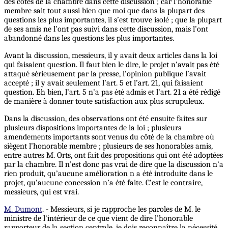
des côtés de la chambre dans cette discussion ; car l’honorable
membre sait tout aussi bien que moi que dans la plupart des
questions les plus importantes, il s’est trouve isolé ; que la plupart
de ses amis ne l’ont pas suivi dans cette discussion, mais l’ont
abandonné dans les questions les plus importantes.
Avant la discussion, messieurs, il y avait deux articles dans la loi
qui faisaient question. Il faut bien le dire, le projet n’avait pas été
attaqué sérieusement par la presse, l’opinion publique l’avait
accepté ; il y avait seulement l’art. 5 et l’art. 21, qui faisaient
question. Eh bien, l’art. 5 n’a pas été admis et l’art. 21 a été rédigé
de manière à donner toute satisfaction aux plus scrupuleux.
Dans la discussion, des observations ont été ensuite faites sur
plusieurs dispositions importantes de la loi ; plusieurs
amendements importants sont venus du côté de la chambre où
siègent l’honorable membre ; plusieurs de ses honorables amis,
entre autres M. Orts, ont fait des propositions qui ont été adoptées
par la chambre. Il n’est donc pas vrai de dire que la discussion n’a
rien produit, qu’aucune amélioration n a été introduite dans le
projet, qu’aucune concession n’a été faite. C’est le contraire,
messieurs, qui est vrai.
M. Dumont
. - Messieurs, si je rapproche les paroles de M. le
ministre de l'intérieur de ce que vient de dire l’honorable
rapporteur de la section centrale, je dois reconnaître la nécessité