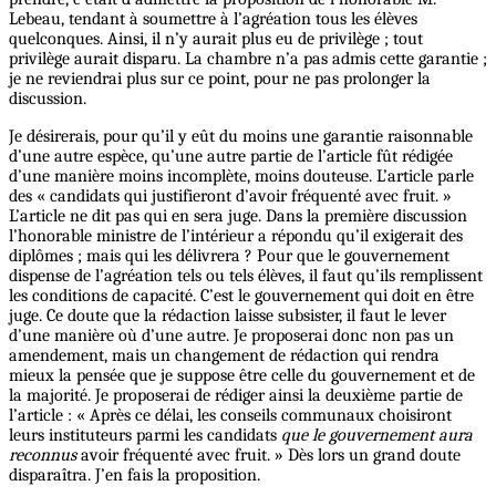
Lebeau, tendant à soumettre à l’agréation tous les élèves
quelconques. Ainsi, il n’y aurait plus eu de privilège ; tout
privilège aurait disparu. La chambre n’a pas admis cette garantie ;
je ne reviendrai plus sur ce point, pour ne pas prolonger la
discussion.
Je désirerais, pour qu’il y eût du moins une garantie raisonnable
d’une autre espèce, qu’une autre partie de l’article fût rédigée
d’une manière moins incomplète, moins douteuse. L’article parle
des « candidats qui justifieront d’avoir fréquenté avec fruit. »
L’article ne dit pas qui en sera juge. Dans la première discussion
l’honorable ministre de l’intérieur a répondu qu’il exigerait des
diplômes ; mais qui les délivrera ? Pour que le gouvernement
dispense de l’agréation tels ou tels élèves, il faut qu’ils remplissent
les conditions de capacité. C’est le gouvernement qui doit en être
juge. Ce doute que la rédaction laisse subsister, il faut le lever
d’une manière où d’une autre. Je proposerai donc non pas un
amendement, mais un changement de rédaction qui rendra
mieux la pensée que je suppose être celle du gouvernement et de
la majorité. Je proposerai de rédiger ainsi la deuxième partie de
l’article : « Après ce délai, les conseils communaux choisiront
leurs instituteurs parmi les candidats
que le gouvernement aura
reconnus
avoir fréquenté avec fruit. » Dès lors un grand doute
disparaîtra. J’en fais la proposition.