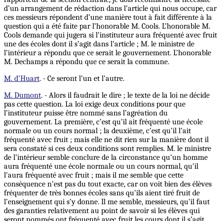
d’un arrangement de rédaction dans l’article qui nous occupe, car
ces messieurs répondent d’une manière tout à fait différente à la
question qui a été faite par l’honorable M. Cools. L’honorable M.
Cools demande qui jugera si l’instituteur aura fréquenté avec fruit
une des écoles dont il s’agit dans l’article ; M. le ministre de
l’intérieur a répondu que ce serait le gouvernement. L’honorable
M. Dechamps a répondu que ce serait la commune.
M. d’Huart
. - Ce seront l’un et l’autre.
M. Dumont
. - Alors il faudrait le dire ; le texte de la loi ne décide
pas cette question. La loi exige deux conditions pour que
l’instituteur puisse être nommé sans l’agréation du
gouvernement. La première, c’est qu’il ait fréquenté une école
normale ou un cours normal ; la deuxième, c’est qu’il l’ait
fréquenté avec fruit ; mais elle ne dit rien sur la manière dont il
sera constaté si ces deux conditions sont remplies. M. le ministre
de l’intérieur semble conclure de la circonstance qu’un homme
aura fréquenté une école normale ou un cours normal, qu’il
l’aura fréquenté avec fruit ; mais il me semble que cette
conséquence n’est pas du tout exacte, car on voit bien des élèves
fréquenter de très bonnes écoles sans qu’ils aient tiré fruit de
l’enseignement qui s’y donne. Il me semble, messieurs, qu’il faut
des garanties relativement au point de savoir si les élèves qui
seront nommés ont fréquenté avec fruit les cours dont il s’agit.