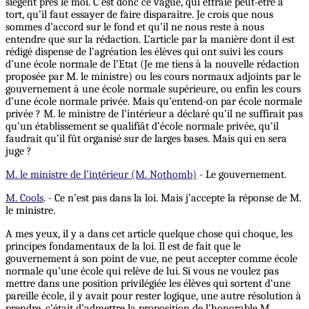
siègent près le moi. C’est donc ce vague, qui effraie peut-être à
tort, qu’il faut essayer de faire disparaître. Je crois que nous
sommes d’accord sur le fond et qu’il ne nous reste à nous
entendre que sur la rédaction. L’article par la manière dont il est
rédigé dispense de l’agréation les élèves qui ont suivi les cours
d’une école normale de l’Etat (Je me tiens à la nouvelle rédaction
proposée par M. le ministre) ou les cours normaux adjoints par le
gouvernement à une école normale supérieure, ou enfin les cours
d’une école normale privée. Mais qu’entend-on par école normale
privée ? M. le ministre de l’intérieur a déclaré qu’il ne suffirait pas
qu’un établissement se qualifiât d’école normale privée, qu’il
faudrait qu’il fût organisé sur de larges bases. Mais qui en sera
juge ?
M. le ministre de l’intérieur (M. Nothomb)
- Le gouvernement.
M. Cools
. - Ce n’est pas dans la loi. Mais j’accepte la réponse de M.
le ministre.
A mes yeux, il y a dans cet article quelque chose qui choque, les
principes fondamentaux de la loi. Il est de fait que le
gouvernement à son point de vue, ne peut accepter comme école
normale qu’une école qui relève de lui. Si vous ne voulez pas
mettre dans une position privilégiée les élèves qui sortent d’une
pareille école, il y avait pour rester logique, une autre résolution à
prendre, c’était d’admettre la proposition de l’honorable M.