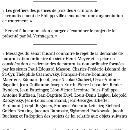
« Les greffiers des justices de paix des 4 cantons de
l'arrondissement de Philippeville demandent une augmentation
de traitement. »
- Renvoi à la commission chargée d'examiner le projet de loi
présenté par M. Verhaegen. »
« Messages du sénat faisant connaître le rejet de la demande de
naturalisation ordinaire du sieur Henri Meyer et la prise en
considération des demandes de naturalisation ordinaire formées
par les sieurs Paul-Edouard Masson, Charles-Fréderic-Léonard de
St.-Cyr, Théophile Czarnowsky, François-Pierre-Dominique
Maertens, Edouard Jocot, Jean-Nicolas Chabert, César-Antoine
Bagolini, Jean-Guillaume-Joseph Kurth, Pierre Lepondre, Renier
Rynders, Jean Bauzinger, Léon-Victor Lecointe, Jules-Philippe-
Antoine Ruffiaen, Jean-Baptiste Kuyl, Louis-Denis Legleu, Léopold
Raozynsky, Jean-Louis Lourmand, Jean-Georges Scheffer,
Ferdinant-Joseph Regniers, François-Valentin Letellier, Richard
Guidon Beuking, Jacques Dabrosky, Sigismond Packowski, Jacob
Buchser, et l'adoption des projets de loi relatifs aux objets suivants
: