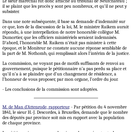
Le sieur maréchal fut donc attaché au tribunal de Neufchâteau ;
il se plaint que les procès y sont peu nombreux, et qu’il ne peut y
subsister.
Dans une note subséquente, il base sa demande d’indemnité sur
ce que, lors de la discussion de la loi, M. le ministre Raikem aurait
répondu, à une interpellation de notre honorable collègue M.
Dumortier, que les officiers ministériels seraient indemnisés.
D’abord, l’honorable M. Raikem n’était pas ministre à cette
époque, et le Moniteur ne constate aucune réponse semblable de
la part de M. Nothomb, qui remplissait alors l’intérim de la justice.
La commission, ne voyant pas de motifs suffisants de renvoi au
gouvernement, puisque le pétitionnaire n’a pas perdu sa place et
qu’il n’a à se plaindre que d’un changement de résidence, a
l’honneur de vous proposer, par mon organe, l’ordre du jour.
- Les conclusions de la commission sont adoptées.
M. de Man d’Attenrode, rapporteur
. - Par pétition du 4 novembre
1841, le sieur H.-J. Descordes, à Bruxelles, demande que le nombre
des députés par province soit mis en rapport avec la population
de chaque province.