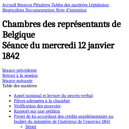
Accueil
Séances Plénières
Tables des matières
Législation
Biographies
Documentation
Note d’intention
Chambres des représentants de
Belgique
Séance du mercredi 12 janvier
1842
Séance précédente
Retour à la session
Séance suivante
Table des matières
Appel nominal et lecture du procès-verbal
Pièces adressées à la chambre
Vérification des pouvoirs
Rapport sur une pétition
Projet de loi accordant des crédits supplémentaire au
budget du ministère de l'intérieur de l'exercice 1841
Dépôt