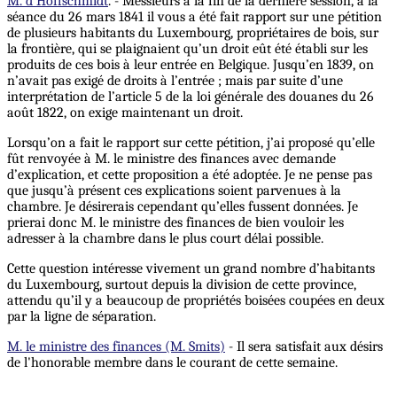
M. d’Hoffschmidt
. - Messieurs à la fin de la dernière session, à la
séance du 26 mars 1841 il vous a été fait rapport sur une pétition
de plusieurs habitants du Luxembourg, propriétaires de bois, sur
la frontière, qui se plaignaient qu’un droit eût été établi sur les
produits de ces bois à leur entrée en Belgique. Jusqu’en 1839, on
n’avait pas exigé de droits à l’entrée ; mais par suite d’une
interprétation de l’article 5 de la loi générale des douanes du 26
août 1822, on exige maintenant un droit.
Lorsqu’on a fait le rapport sur cette pétition, j’ai proposé qu’elle
fût renvoyée à M. le ministre des finances avec demande
d’explication, et cette proposition a été adoptée. Je ne pense pas
que jusqu’à présent ces explications soient parvenues à la
chambre. Je désirerais cependant qu’elles fussent données. Je
prierai donc M. le ministre des finances de bien vouloir les
adresser à la chambre dans le plus court délai possible.
Cette question intéresse vivement un grand nombre d’habitants
du Luxembourg, surtout depuis la division de cette province,
attendu qu’il y a beaucoup de propriétés boisées coupées en deux
par la ligne de séparation.
M. le ministre des finances (M. Smits)
- Il sera satisfait aux désirs
de l'honorable membre dans le courant de cette semaine.