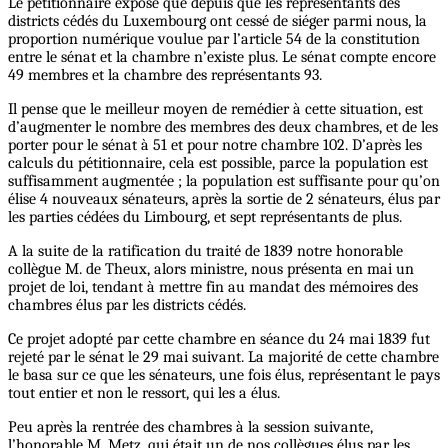
Le pétitionnaire expose que depuis que les représentants des
districts cédés du Luxembourg ont cessé de siéger parmi nous, la
proportion numérique voulue par l’article 54 de la constitution
entre le sénat et la chambre n’existe plus. Le sénat compte encore
49 membres et la chambre des représentants 93.
Il pense que le meilleur moyen de remédier à cette situation, est
d’augmenter le nombre des membres des deux chambres, et de les
porter pour le sénat à 51 et pour notre chambre 102. D’après les
calculs du pétitionnaire, cela est possible, parce la population est
suffisamment augmentée ; la population est suffisante pour qu’on
élise 4 nouveaux sénateurs, après la sortie de 2 sénateurs, élus par
les parties cédées du Limbourg, et sept représentants de plus.
A la suite de la ratification du traité de 1839 notre honorable
collègue M. de Theux, alors ministre, nous présenta en mai un
projet de loi, tendant à mettre fin au mandat des mémoires des
chambres élus par les districts cédés.
Ce projet adopté par cette chambre en séance du 24 mai 1839 fut
rejeté par le sénat le 29 mai suivant. La majorité de cette chambre
le basa sur ce que les sénateurs, une fois élus, représentant le pays
tout entier et non le ressort, qui les a élus.
Peu après la rentrée des chambres à la session suivante,
l’honorable M. Metz, qui était un de nos collègues élus par les