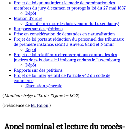
Projet de loi qui maintient le mode de nomination des
membres du jury d'examen et proroge la loi du 27 mai 1837
Dépôt
Motion d'ordre
Droit d'entrée sur les bois venant du Luxembourg
Rapports sur des pétitions
Prise en considération de demandes en naturalisation
Projet de loi portant réduction du personnel des tribunaux
de première instance, séant à Anvers, Gand et Namur
Dépôt
Projet de loi relatif aux circonscriptions cantonales des
justices de paix dans le Limbourg et dans le Luxembourg
Dépôt
Rapports sur des pétitions
Projet de loi interprétatif de l'article 442 du code de
commerce
Discussion générale
(
Moniteur belge n°13, du 13 janvier 1842
)
(Présidence de
M. Fallon
.)
Appel nominal et lecture du procès-