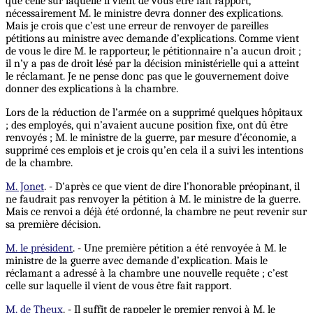
que celle sur laquelle il vient de vous être fait rapport,
nécessairement M. le ministre devra donner des explications.
Mais je crois que c’est une erreur de renvoyer de pareilles
pétitions au ministre avec demande d’explications. Comme vient
de vous le dire M. le rapporteur, le pétitionnaire n’a aucun droit ;
il n’y a pas de droit lésé par la décision ministérielle qui a atteint
le réclamant. Je ne pense donc pas que le gouvernement doive
donner des explications à la chambre.
Lors de la réduction de l’armée on a supprimé quelques hôpitaux
; des employés, qui n’avaient aucune position fixe, ont dû être
renvoyés ; M. le ministre de la guerre, par mesure d’économie, a
supprimé ces emplois et je crois qu’en cela il a suivi les intentions
de la chambre.
M. Jonet
. - D'après ce que vient de dire l'honorable préopinant, il
ne faudrait pas renvoyer la pétition à M. le ministre de la guerre.
Mais ce renvoi a déjà été ordonné, la chambre ne peut revenir sur
sa première décision.
M. le président
. - Une première pétition a été renvoyée à M. le
ministre de la guerre avec demande d’explication. Mais le
réclamant a adressé à la chambre une nouvelle requête ; c’est
celle sur laquelle il vient de vous être fait rapport.
M. de Theux
. - Il suffit de rappeler le premier renvoi à M. le