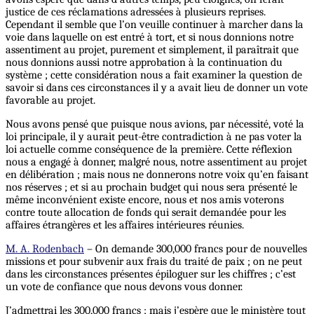
justice de ces réclamations adressées à plusieurs reprises.
Cependant il semble que l’on veuille continuer à marcher dans la
voie dans laquelle on est entré à tort, et si nous donnions notre
assentiment au projet, purement et simplement, il paraîtrait que
nous donnions aussi notre approbation à la continuation du
système ; cette considération nous a fait examiner la question de
savoir si dans ces circonstances il y a avait lieu de donner un vote
favorable au projet.
Nous avons pensé que puisque nous avions, par nécessité, voté la
loi principale, il y aurait peut-être contradiction à ne pas voter la
loi actuelle comme conséquence de la première.
Cette
réflexion
nous a engagé à donner, malgré nous, notre assentiment au projet
en délibération ; mais nous ne donnerons notre voix qu’en faisant
nos réserves ; et si au prochain budget qui nous sera présenté le
même inconvénient existe encore, nous et nos amis voterons
contre toute allocation de fonds qui serait demandée pour les
affaires étrangères et les affaires intérieures réunies.
M. A. Rodenbach
– On demande 300,000 francs pour de nouvelles
missions et pour subvenir aux frais du traité de paix ; on ne peut
dans les circonstances présentes épiloguer sur les chiffres ; c’est
un vote de confiance que nous devons vous donner.
J’admettrai les 300,000 francs ; mais j’espère que le ministère tout