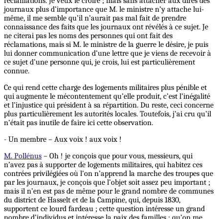
réclamations. Je veux le croire ; mais sans attacher aux dires des
journaux plus d’importance que M. le ministre n’y attache lui-
même, il me semble qu’il n’aurait pas mal fait de prendre
connaissance des faits que les journaux ont révélés à ce sujet. Je
ne citerai pas les noms des personnes qui ont fait des
réclamations, mais si M. le ministre de la guerre le désire, je puis
lui donner communication d’une lettre que je viens de recevoir à
ce sujet d’une personne qui, je crois, lui est particulièrement
connue.
Ce qui rend cette charge des logements militaires plus pénible et
qui augmente le mécontentement qu’elle produit, c’est l’inégalité
et l’injustice qui président à sa répartition. Du reste, ceci concerne
plus particulièrement les autorités locales. Toutefois, j’ai cru qu’il
n’était pas inutile de faire ici cette observation.
- Un membre – Aux voix ! aux voix !
M. Pollénus
– Oh ! je conçois que pour vous, messieurs, qui
n’avez pas à supporter de logements militaires, qui habitez ces
contrées privilégiées où l’on n’apprend la marche des troupes que
par les journaux, je conçois que l’objet soit assez peu important ;
mais il n’en est pas de même pour le grand nombre de communes
du district de Hasselt et de la Campine, qui, depuis 1830,
supportent ce lourd fardeau ; cette question intéresse un grand
nombre d’individus et intéresse la paix des familles ; qu’on me