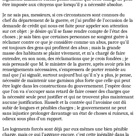
être imposée aux citoyens que lorsqu’il y a nécessité absolue.
Je ne sais pas, messieurs, si ces circonstances sont connues du
chef du département de la guerre, et j’ai profité de l’occasion de la
demande de crédit qui nous est faite pour appeler son attention
sur cet objet : je désire qu’il se fasse rendre compte de l’état des
choses ; je sais bien que certaines personnes ne songent guère à
réclamer contre ce que je considère comme un abus, parce qu’il
est toujours des gens qui profitent des abus ; mais la grande
masse des habitants se plaint vivement, et m’a chargé de faire
entendre, en son nom, des réclamations que je crois fondées ; je
suis persuadé que M. le ministre de la guerre, après avoir pris les
renseignements nécessaires, s’empressera de porter remède au
mal que j’ai signalé, surtout aujourd’hui qu’il n’y a plus, je pense,
nécessité de maintenir une garnison plus forte que celle qui peut
être logée dans les constructions du gouvernement. J’espère donc
que l’on va s’occuper sans retard de faire cesser des charges que
la nécessité seule peut justifier et qui ne trouvent plus maintenant
aucune justification. Hasselt et la contrée qui l’avoisine ont dû
subir de longues et pénibles charges ; le gouvernement ne peut
sans injustice prolonger davantage un état de choses si ruineux, si
odieux sous plus d’un rapport.
Les logements forcés sont déjà par eux-mêmes une bien pénible
charge, mais ce qui l’aggrave encore, c’est cette inégalité dans la