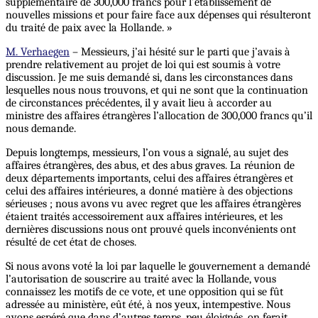
supplémentaire de 300,000 francs pour l’établissement de
nouvelles missions et pour faire face aux dépenses qui résulteront
du traité de paix avec la Hollande. »
M. Verhaegen
– Messieurs, j’ai hésité sur le parti que j’avais à
prendre relativement au projet de loi qui est soumis à votre
discussion. Je me suis demandé si, dans les circonstances dans
lesquelles nous nous trouvons, et qui ne sont que la continuation
de circonstances précédentes, il y avait lieu à accorder au
ministre des affaires étrangères l’allocation de 300,000 francs qu’il
nous demande.
Depuis longtemps, messieurs, l’on vous a signalé, au sujet des
affaires étrangères, des abus, et des abus graves. La réunion de
deux départements importants, celui des affaires étrangères et
celui des affaires intérieures, a donné matière à des objections
sérieuses ; nous avons vu avec regret que les affaires étrangères
étaient traités accessoirement aux affaires intérieures, et les
dernières discussions nous ont prouvé quels inconvénients ont
résulté de cet état de choses.
Si nous avons voté la loi par laquelle le gouvernement a demandé
l’autorisation de souscrire au traité avec la Hollande, vous
connaissez les motifs de ce vote, et une opposition qui se fût
adressée au ministère, eût été, à nos yeux, intempestive. Nous
avons espéré que dans d’autres temps, peu éloignés, on ferait