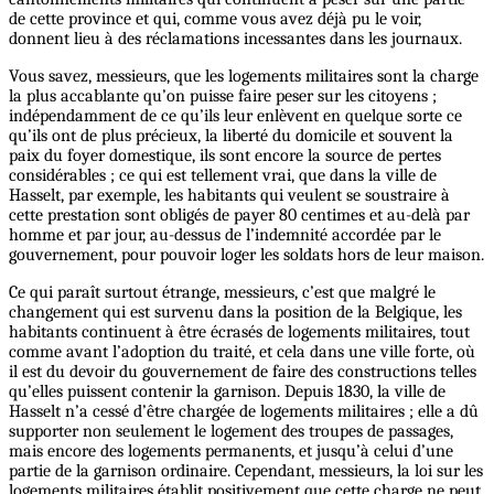
de cette province et qui, comme vous avez déjà pu le voir,
donnent lieu à des réclamations incessantes dans les journaux.
Vous savez, messieurs, que les logements militaires sont la charge
la plus accablante qu’on puisse faire peser sur les citoyens ;
indépendamment de ce qu’ils leur enlèvent en quelque sorte ce
qu’ils ont de plus précieux, la liberté du domicile et souvent la
paix du foyer domestique, ils sont encore la source de pertes
considérables ; ce qui est tellement vrai, que dans la ville de
Hasselt, par exemple, les habitants qui veulent se soustraire à
cette prestation sont obligés de payer 80 centimes et au-delà par
homme et par jour, au-dessus de l’indemnité accordée par le
gouvernement, pour pouvoir loger les soldats hors de leur maison.
Ce qui paraît surtout étrange, messieurs, c’est que malgré le
changement qui est survenu dans la position de la Belgique, les
habitants continuent à être écrasés de logements militaires, tout
comme avant l’adoption du traité, et cela dans une ville forte, où
il est du devoir du gouvernement de faire des constructions telles
qu’elles puissent contenir la garnison. Depuis 1830, la ville de
Hasselt n’a cessé d’être chargée de logements militaires ; elle a dû
supporter non seulement le logement des troupes de passages,
mais encore des logements permanents, et jusqu’à celui d’une
partie de la garnison ordinaire. Cependant, messieurs, la loi sur les
logements militaires établit positivement que cette charge ne peut