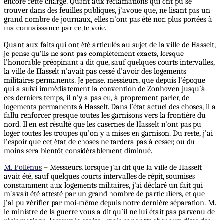
encore cette charge. Quant aux réclamations qui ont pu se
trouver dans des feuilles publiques, j’avoue que, ne lisant pas un
grand nombre de journaux, elles n’ont pas été non plus portées à
ma connaissance par cette voie.
Quant aux faits qui ont été articulés au sujet de la ville de Hasselt,
je pense qu’ils ne sont pas complètement exacts, lorsque
l’honorable préopinant a dit que, sauf quelques courts intervalles,
la ville de Hasselt n’avait pas cessé d’avoir des logements
militaires permanents. Je pense, messieurs, que depuis l’époque
qui a suivi immédiatement la convention de Zonhoven jusqu’à
ces derniers temps, il n’y a pas eu, à proprement parler, de
logements permanents à Hasselt.
Dans
l’état actuel des choses, il a
fallu renforcer presque toutes les garnisons vers la frontière du
nord. Il en est résulté que les casernes de Hasselt n’ont pas pu
loger toutes les troupes qu’on y a mises en garnison. Du reste, j’ai
l’espoir que cet état de choses ne tardera pas à cesser, ou du
moins sera bientôt considérablement diminué.
M. Pollénus
– Messieurs, lorsque j’ai dit que la ville de Hasselt
avait été, sauf quelques courts intervalles de répit, soumises
constamment aux logements militaires, j’ai déclaré un fait qui
m’avait été attesté par un grand nombre de particuliers, et que
j’ai pu vérifier par moi-même depuis notre dernière séparation. M.
le ministre de la guerre vous a dit qu’il ne lui était pas parvenu de