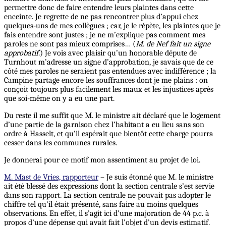
permettre donc de faire entendre leurs plaintes dans cette
enceinte. Je regrette de ne pas rencontrer plus d’appui chez
quelques-uns de mes collègues ; car, je le répète, les plaintes que je
fais entendre sont justes ; je ne m’explique pas comment mes
paroles ne sont pas mieux comprises… (
M. de Nef fait un signe
approbatif
.) Je vois avec plaisir qu’un honorable députe de
Turnhout m’adresse un signe d’approbation, je savais que de ce
côté mes paroles ne seraient pas entendues avec indifférence ; la
Campine partage encore les souffrances dont je me plains : on
conçoit toujours plus facilement les maux et les injustices après
que soi-même on y a eu une part.
Du reste il me suffit que M. le ministre ait déclaré que le logement
d’une partie de la garnison chez l’habitant a eu lieu sans son
ordre à Hasselt, et qu’il espérait que bientôt cette charge pourra
cesser dans les communes rurales.
Je donnerai pour ce motif mon assentiment au projet de loi.
M. Mast de Vries, rapporteur
– Je suis étonné que M. le ministre
ait été blessé des expressions dont la section centrale s’est servie
dans son rapport. La section centrale ne pouvait pas adopter le
chiffre tel qu’il était présenté, sans faire au moins quelques
observations. En effet, il s’agit ici d’une majoration de 44 p.c. à
propos d’une dépense qui avait fait l’objet d’un devis estimatif.