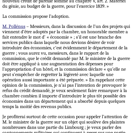
nouveau crédit de pareille somme au chapitre V, art. 2. Matériel
du génie, au budget de la guerre, pour l’exercice 1839. »
La commission propose l’adoption.
M. Pollénus
– Messieurs, dans la discussion de l’un des projets qui
viennent d’être adoptés par la chambre, un honorable membre a
fait entendre le mot d’ « économie » ; s’il est une branche des
services publics dans laquelle nous devions désirer de voir
introduire des économies, c’est évidemment le département de la
guerre ; vous aurez vu, messieurs, dans le rapport de la
commission, que le crédit demandé par M. le ministre de la guerre
doit être appliqué à une augmentation des dépenses pour
l’appropriation d’un hôtel, et la commission déclare « qu’elle ne
peut s’empêcher de regretter la légèreté avec laquelle une
opération aussi importante a été préparée. »
En
rappelant cette
opinion de la commission, je n’ai pas l’intention de provoquer le
refus du crédit demandé, je veux seulement faire remarquer à la
chambre combien il importe d’introduire le plus tôt possible des
économies dans un département qui a absorbé depuis quelques
temps la moitié des revenus publics.
Je profiterai surtout de cette occasion pour appeler l’attention de
M. le ministre de la guerre sur un objet qui soulève des plaintes
nombreuses dans une partie du Limbourg ; je veux parler des
cantonnements militaires qui continuent à peser sur une partie