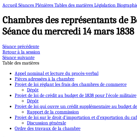
Accueil
Séances Plénières
Tables des matières
Législation
Biographi
Chambres des représentants de B
Séance du mercredi 14 mars 1838
Séance précédente
Retour à la session
Séance suivante
Table des matières
Appel nominal et lecture du procès-verbal
Pièces adressées à la chambre
Projet de loi réglant les frais des chambres de commerce
Dépôt
Projet de loi de crédit au budget de 1838 pour l'école militaire
Dépôt
Projet de loi qui ouvre un crédit supplémentaire au budget de 
Rapport de la commission
Projet de loi sur le droit d'importation et d'exportation du ca
Discussion générale
Ordre des travaux de la chambre