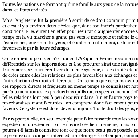
Toutes les nations ne formant qu’une famille aux yeux de la nature, l
dans les Etats civilisés.
Mais l’Angleterre fut la première à sortir de ce droit commun primit
et c’est, il y a environ deux siècles, que, dans son intérêt particulie
conditions. Elles eurent en effet pour résultat d’augmenter encore sa
temps on la vit marcher à grand pas vers le monopole et même le de
l’expérience, ouvrirent les yeux, et établirent enfin aussi, de leur 
favoriserait par là leurs échanges.
On le croirait à peine, ce n’est qu’en 1793 que la France reconnaiss
différentiels sur les importations et à se procurer ainsi une navigati
Danemarck, se tournèrent vers le même système, et des traités de ré
de créer entre elles les relations les plus favorables aux échanges et
l’introduction des droits différentiels. On stipula que certains avan
ces rapports directs et fréquents en même temps se connaissent n
parfaitement toutes les productions qu’ils ont respectivement à s’off
telles relations font peu à peu découvrir dans l’un et l’autre pays 
marchandises manufacturées ; on comprend donc facilement pourquoi
faveurs. Ce système est donc devenu aujourd’hui le droit des gens, 
Par rapport à elle, un seul exemple peut faire ressortir tous les av
expédié non directement par le navire brésilien lui-même, mais par
pourra-t-il jamais connaître tout ce que notre beau pays possède pour 
le prendre dans un port intermédiaire étranger à cet empire, comment