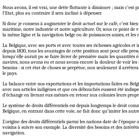
Nous avons, il est vrai, une dette flottante à diminuer ; mais c’es
l’Etat, plus au contraire il sera incliné à dépenser.
Si donc je consens à augmenter le droit actuel sur le café, c’est
maritime, notre industrie et notre agriculture. Or, sous ce point de v
la même ligne et la navigation belge ou de puissances amies, et les
La Belgique, avec ses ports et avec toutes ses richesses agricoles 
depuis 1830, tous les avantages de cette position sont pour elle p
lorsqu’elle aurait pu se faire livrer de première main les quantité
navires, nous avons eu et nous avons encore la douleur de voir les
besoins : si cet état de choses se perpétue, non seulement il arrêt
le pays.
La balance entre nos exportations et les importations faites en Belgi
avec nos articles indigènes et que ces débouchés eussent été indisp
d’échange en livrant eux-mêmes en retour aux colonies leurs propres 
Le système de droits différentiels est depuis longtemps le droit comm
Belgique, en entrant dans cette voie, ne fait donc qu’imiter les autre
L’origine des droits différentiels parmi les nations date de l’époque
voisins à suivre son exemple. La diversité des besoins et des intérê
navigation.