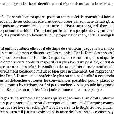
a plus grande liberté devait d’abord régner dans toutes leurs relation
if : elle sentit bientôt que sa position toute spéciale pouvait lui fa
r et celui de ses colonies elle crut devoir créer par son acte de navigat
 puissance commerciale ; les autres nations, sans songer d’abord à user
spotisme maritime. C’est alors que les autres peuples se voyant vic
côté, des privilèges en faveur de leur propre navigation, et de la navi
ant enfin combien elle avait été dupe de s’en tenir jusque là au simpl
on et un commerce directs avec les colonies. Par la force des choses, le
ciprocité en fussent la suite. Chaque nation reconnut que, soit que l
 d’obtenir leurs produits respectifs au plus bas taux possible, c’était 
tages seraient assurés à la condition de transporter directement sa ca
aturellement beaucoup mieux et bien plus intimement. Ces rapproche
rir l’un à l’autre, et à apprécier le plus ou moins d’utilité à ces pro
tous les débouchés et toutes les convenances possibles, pour y placer
 toutes les nations ont fini par attacher la plus grande importance 
et la Belgique est appelée à en jouir comme toute autre peuple.
antages de ce système. Supposons qu’ayant soumis à un droit uniforme 
 un pays intermédiaire ou d’entrepôt où il aura été débarqué ; comme
lui être livré en échange ? Et vice-versa, si le Belge, au lieu d’aller
 pourra-t-il jamais avoir connaissance des besoins de ce vaste pays, d