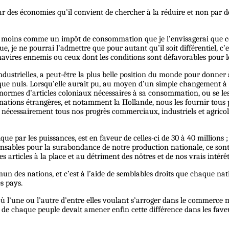
t par des économies qu’il convient de chercher à la réduire et non pa
 bien moins comme un impôt de consommation que je l’envisagerai que
ue, je ne pourrai l’admettre que pour autant qu’il soit différentiel, c
 navires ennemis ou ceux dont les conditions sont défavorables pour l
et industrielles, a peut-être la plus belle position du monde pour d
resque nuls. Lorsqu’elle aurait pu, au moyen d’un simple changement 
s énormes d’articles coloniaux nécessaires à sa consommation, ou se l
 nations étrangères, et notamment la Hollande, nous les fournir tous
era nécessairement tous nos progrès commerciaux, industriels et agri
que par les puissances, est en faveur de celles-ci de 30 à 40 millions
ensables pour la surabondance de notre production nationale, ce sont 
articles à la place et au détriment des nôtres et de nos vrais intérêt
un des nations, et c’est à l’aide de semblables droits que chaque nati
s pays.
 où l’une ou l’autre d’entre elles voulant s’arroger dans le commerce m
ts de chaque peuple devait amener enfin cette différence dans les fav