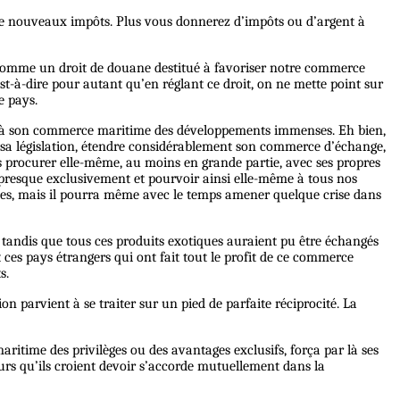
r de nouveaux impôts. Plus vous donnerez d’impôts ou d’argent à
 comme un droit de douane destitué à favoriser notre commerce
’est-à-dire pour autant qu’en réglant ce droit, on ne mette point sur
e pays.
onner à son commerce maritime des développements immenses. Eh bien,
à sa législation, étendre considérablement son commerce d’échange,
es procurer elle-même, au moins en grande partie, avec ses propres
 presque exclusivement et pourvoir ainsi elle-même à tous nos
coles, mais il pourra même avec le temps amener quelque crise dans
 ; tandis que tous ces produits exotiques auraient pu être échangés
ces pays étrangers qui ont fait tout le profit de ce commerce
s.
on parvient à se traiter sur un pied de parfaite réciprocité. La
aritime des privilèges ou des avantages exclusifs, força par là ses
eurs qu’ils croient devoir s’accorde mutuellement dans la