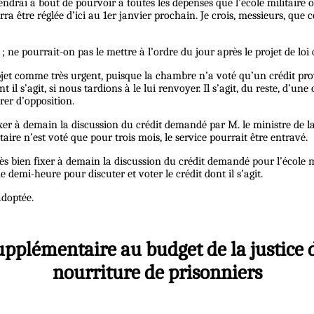
iendrai à bout de pourvoir à toutes les dépenses que l’école militair
rra être réglée d’ici au 1er janvier prochain. Je crois, messieurs, que
nt ; ne pourrait-on pas le mettre à l’ordre du jour après le projet de 
objet comme très urgent, puisque la chambre n’a voté qu’un crédit prov
il s’agit, si nous tardions à le lui renvoyer. Il s’agit, du reste, d’un
rer d’opposition.
 fixer à demain la discussion du crédit demandé par M. le ministre de l
aire n’est voté que pour trois mois, le service pourrait être entravé.
très bien fixer à demain la discussion du crédit demandé pour l’école m
ne demi-heure pour discuter et voter le crédit dont il s’agit.
adoptée.
supplémentaire au budget de la justice d
nourriture de prisonniers