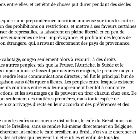
s entre elles, et cet état de choses put durer pendant des siècles
ire acquérir une prépondérance maritime immense sur tous les autres,
ion des prohibitions ou restrictions, et mettre à ses faveurs certaines
 de représailles, la laissèrent en pleine liberté, et en peu de
times eux-mêmes de leur imprévoyance, et profitant des leçons de
gation étrangère, qui, arrivant directement des pays de provenance,
e cabotage, songea seulement alors à recourir à des droits
s autres peuples, tels que la Prusse, l’Autriche, la Suède et le
es importations se fassent par navires étrangers, le premier moyen
de rendre leurs communications directes ; tel fut le principal but de
rgaison sans débarquer ailleurs. Les peuples entre lesquels existent
ments continus entre eux leur apprennent bientôt à connaître
ductions, et les avantages qu’ils peuvent en tirer chacun chez eux. De
 non seulement des matières premières, mais toute espèce de
aux arrivages directs en leur accordant des préférences et des
tous les cafés sans aucune distinction, le café du Brésil nous soit
nt le Brésilien, sans se rendre lui-même directement en Belgique,
 chercher lui-même le café brésilien au Brésil, s’en va le chercher et
es articles qui peuvent lui être utiles et enfin de tous les