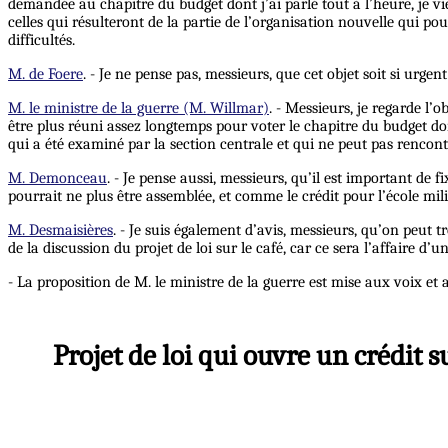
demandée au chapitre du budget dont j’ai parlé tout à l’heure, je v
celles qui résulteront de la partie de l’organisation nouvelle qui pou
difficultés.
M. de Foere
. - Je ne pense pas, messieurs, que cet objet soit si urge
M. le ministre de la guerre (M. Willmar)
. - Messieurs, je regarde l’
être plus réuni assez longtemps pour voter le chapitre du budget dont 
qui a été examiné par la section centrale et qui ne peut pas rencont
M. Demonceau
. - Je pense aussi, messieurs, qu’il est important de
pourrait ne plus être assemblée, et comme le crédit pour l’école milit
M. Desmaisières
. - Je suis également d’avis, messieurs, qu’on peut 
de la discussion du projet de loi sur le café, car ce sera l’affaire d’u
- La proposition de M. le ministre de la guerre est mise aux voix et 
Projet de loi qui ouvre un crédit 