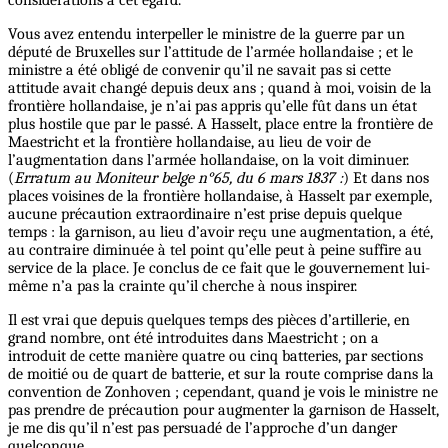
considérations à cet égard.
Vous avez entendu interpeller le ministre de la guerre par un
député de Bruxelles sur l’attitude de l’armée hollandaise ; et le
ministre a été obligé de convenir qu’il ne savait pas si cette
attitude avait changé depuis deux ans ; quand à moi, voisin de la
frontière hollandaise, je n’ai pas appris qu’elle fût dans un état
plus hostile que par le passé. A Hasselt, place entre la frontière de
Maestricht et la frontière hollandaise, au lieu de voir de
l’augmentation dans l’armée hollandaise, on la voit diminuer.
(
Erratum au Moniteur belge n°65, du 6 mars 1837 :
) Et dans nos
places voisines de la frontière hollandaise, à Hasselt par exemple,
aucune précaution extraordinaire n’est prise depuis quelque
temps : la garnison, au lieu d’avoir reçu une augmentation, a été,
au contraire diminuée à tel point qu’elle peut à peine suffire au
service de la place. Je conclus de ce fait que le gouvernement lui-
même n’a pas la crainte qu’il cherche à nous inspirer.
Il est vrai que depuis quelques temps des pièces d’artillerie, en
grand nombre, ont été introduites dans Maestricht ; on a
introduit de cette manière quatre ou cinq batteries, par sections
de moitié ou de quart de batterie, et sur la route comprise dans la
convention de Zonhoven ; cependant, quand je vois le ministre ne
pas prendre de précaution pour augmenter la garnison de Hasselt,
je me dis qu’il n’est pas persuadé de l’approche d’un danger
quelconque.