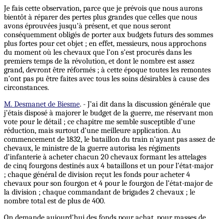
Je fais cette observation, parce que je prévois que nous aurons
bientôt à réparer des pertes plus grandes que celles que nous
avons éprouvées jusqu’à présent, et que nous seront
conséquemment obligés de porter aux budgets futurs des sommes
plus fortes pour cet objet ; en effet, messieurs, nous approchons
du moment où les chevaux que l’on s’est procurés dans les
premiers temps de la révolution, et dont le nombre est assez
grand, devront être réformés ; à cette époque toutes les remontes
n’ont pas pu être faites avec tous les soins désirables à cause des
circonstances.
M. Desmanet de Biesme
. - J’ai dit dans la discussion générale que
j’étais disposé à majorer le budget de la guerre, me réservant mon
vote pour le détail ; ce chapitre me semble susceptible d’une
réduction, mais surtout d’une meilleure application. Au
commencement de 1832, le bataillon du train n’ayant pas assez de
chevaux, le ministre de la guerre autorisa les régiments
d’infanterie à acheter chacun 20 chevaux formant les attelages
de cinq fourgons destinés aux 4 bataillons et un pour l’état-major
; chaque général de division reçut les fonds pour acheter 4
chevaux pour son fourgon et 4 pour le fourgon de l’état-major de
la division ; chaque commandant de brigades 2 chevaux ; le
nombre total est de plus de 400.
On demande aujourd’hui des fonds pour achat, pour masses de