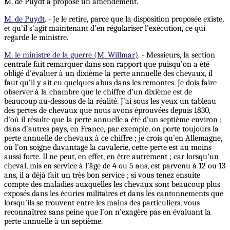
M. de Puydt a proposé un amendement.
M. de Puydt
. - Je le retire, parce que la disposition proposée existe,
et qu’il s’agit maintenant d’en régulariser l’exécution, ce qui
regarde le ministre.
M. le ministre de la guerre (M. Willmar)
. - Messieurs, la section
centrale fait remarquer dans son rapport que puisqu’on a été
obligé d’évaluer à un dixième la perte annuelle des chevaux, il
faut qu’il y ait eu quelques abus dans les remontes. Je dois faire
observer à la chambre que le chiffre d’un dixième est de
beaucoup au-dessous de la réalité. J’ai sous les yeux un tableau
des pertes de chevaux que nous avons éprouvées depuis 1830,
d’où il résulte que la perte annuelle a été d’un septième environ ;
dans d’autres pays, en France, par exemple, on porte toujours la
perte annuelle de chevaux à ce chiffre ; je crois qu’en Allemagne,
où l’on soigne davantage la cavalerie, cette perte est au moins
aussi forte. Il ne peut, en effet, en être autrement ; car lorsqu’un
cheval, mis en service à l’âge de 4 ou 5 ans, est parvenu à 12 ou 13
ans, il a déjà fait un très bon service ; si vous tenez ensuite
compte des maladies auxquelles les chevaux sont beaucoup plus
exposés dans les écuries militaires et dans les cantonnements que
lorsqu’ils se trouvent entre les mains des particuliers, vous
reconnaîtrez sans peine que l’on n’exagère pas en évaluant la
perte annuelle à un septième.