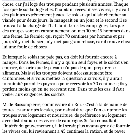
chose, car j’ai logé des troupes pendant plusieurs années. Chaque
fois que le soldat logé chez l’habitant recevait ses vivres, il y avait
des plaintes extrêmement justes. Le soldat, qui allait chercher sa
viande pour deux jours, la mangeait en un jour, et le second il se
trouvait à la charge de l’habitant. Dans les campagnes, lorsque
des troupes sont en cantonnement, on met 10 ou 15 hommes dans
une ferme. Le fermier qui reçoit 70 centimes par homme et par
jour, s’il y met du sien, n’y met pas grand-chose, car il trouve chez
lui une foule de choses.
Et lorsque le soldat ne paie pas, on doit lui fournir encore à
manger. Dans les fermes, il n’y a qu’un seul foyer, et le soldat s’en
empare, de sorte que le paysan n’a pas de quoi préparer ses
aliments. Mais si les troupes doivent nécessairement être
cantonnées, et si vous mettiez la question aux voix, il y aurait
unanimité parmi les paysans pour recevoir les 70 centimes ; ils y
perdent moins qu’en ne recevant rien. Dans tous les cas, il faut
veiller aux exigences des soldats.
M. de Bassompierre, commissaire du Roi. - C’est à la demande de
toutes les autorités locales, pour ainsi dire, que l’on cantonne les
troupes avec logement et nourriture, de préférence au logement
avec distribution des vivres de campagne. Si l’on consultait
l’intérêt du gouvernement, il lui serait plus avantageux de fournir
les vivres qui lui reviennent à 45 centimes la ration, et de payer