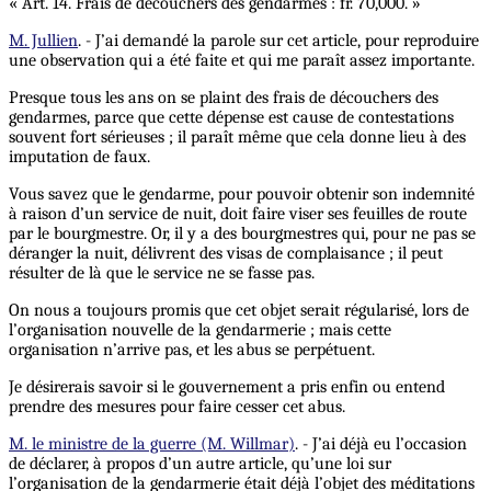
« Art. 14. Frais de découchers des gendarmes : fr. 70,000. »
M. Jullien
. - J’ai demandé la parole sur cet article, pour reproduire
une observation qui a été faite et qui me paraît assez importante.
Presque tous les ans on se plaint des frais de découchers des
gendarmes, parce que cette dépense est cause de contestations
souvent fort sérieuses ; il paraît même que cela donne lieu à des
imputation de faux.
Vous savez que le gendarme, pour pouvoir obtenir son indemnité
à raison d’un service de nuit, doit faire viser ses feuilles de route
par le bourgmestre. Or, il y a des bourgmestres qui, pour ne pas se
déranger la nuit, délivrent des visas de complaisance ; il peut
résulter de là que le service ne se fasse pas.
On nous a toujours promis que cet objet serait régularisé, lors de
l’organisation nouvelle de la gendarmerie ; mais cette
organisation n’arrive pas, et les abus se perpétuent.
Je désirerais savoir si le gouvernement a pris enfin ou entend
prendre des mesures pour faire cesser cet abus.
M. le ministre de la guerre (M. Willmar)
. - J’ai déjà eu l’occasion
de déclarer, à propos d’un autre article, qu’une loi sur
l’organisation de la gendarmerie était déjà l’objet des méditations