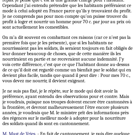
repas. Je pense que c’est là une grande charge pour l’habitant.
Cependant j’ai entendu prétendre que les habitants préféraient ce
mode à celui adopté en France parce qu’ils y trouvaient du profit.
Je ne comprends pas pour mon compte qu’on puisse trouver du
profit à loger et nourrir un homme pour 70 c. par jour au prix où
sont actuellement les comestibles.
On m’a dit souvent en combattant ces raisons (car ce n’est pas la
première fois que je les présente), que si les habitants ne
nourrissaient pas les soldats, ils seraient toujours en fait obligés de
leur donner beaucoup de choses, que de cette manière ils les
nourriraient en partie et ne recevraient aucune indemnité. J’y
vois cette différence, c’est que ce que l’habitant donne au-dessus
de ce qu’il doit est regardé comme un bienfait par le soldat qui en
devient plus facile, tandis que quand il peut dire : Pour mes 70 c.,
vous devez me nourrir, il devient exigeant.
Je ne suis pas fixé, je le répète, sur le mode qui doit avoir la
préférence, ayant entendu des observations pour et contre. Mais
je voudrais, puisque nos troupes doivent encore être cantonnées à
la frontière, et devront malheureusement l’être encore plusieurs
années, je voudrais que M. le ministre prît des informations près
des régences sur le meilleur mode à adopter pour la nourriture
des soldats quand ils sont en cantonnement.
M. Mast de Vries
. - En fait de cantonnement, je puis dire quelque