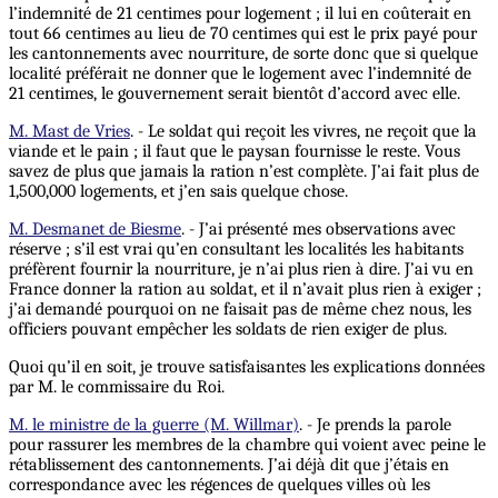
l’indemnité de 21 centimes pour logement ; il lui en coûterait en
tout 66 centimes au lieu de 70 centimes qui est le prix payé pour
les cantonnements avec nourriture, de sorte donc que si quelque
localité préférait ne donner que le logement avec l’indemnité de
21 centimes, le gouvernement serait bientôt d’accord avec elle.
M. Mast de Vries
. - Le soldat qui reçoit les vivres, ne reçoit que la
viande et le pain ; il faut que le paysan fournisse le reste. Vous
savez de plus que jamais la ration n’est complète. J’ai fait plus de
1,500,000 logements, et j’en sais quelque chose.
M. Desmanet de Biesme
. - J’ai présenté mes observations avec
réserve ; s’il est vrai qu’en consultant les localités les habitants
préfèrent fournir la nourriture, je n’ai plus rien à dire. J’ai vu en
France donner la ration au soldat, et il n’avait plus rien à exiger ;
j’ai demandé pourquoi on ne faisait pas de même chez nous, les
officiers pouvant empêcher les soldats de rien exiger de plus.
Quoi qu’il en soit, je trouve satisfaisantes les explications données
par M. le commissaire du Roi.
M. le ministre de la guerre (M. Willmar)
. - Je prends la parole
pour rassurer les membres de la chambre qui voient avec peine le
rétablissement des cantonnements. J’ai déjà dit que j’étais en
correspondance avec les régences de quelques villes où les