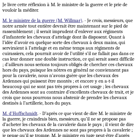
Je livre cette réflexion à M. le ministre de la guerre et le prie de
vouloir la méditer.
M. le ministre de la guerre (M. Willmar)
. - Je crois, messieurs, que
notre armée tout entière devrait être maintenant sur le pied de
rassemblement ; il serait imprudent d’enlever aux régiments
d’infanterie les chevaux d’attelage dont ils disposent. Quant à
l’idée d’avoir en quelque sorte des chevaux à deux mains, qui
serviraient à l’attelage et en même temps aux régiments de
cuirassiers, cela pourrait avoir de l’utilité s’il ne fallait pas dans ce
cas leur donner une double instruction, ce qui serait assez difficile
; d’ailleurs nous serions toujours obligés de chercher ces chevaux
hors du pays, puisque les nôtres en général ne conviennent pas
pour la cavalerie, nous n’avons guère que les chevaux des
Ardennes qui puissent être montés ; et encore y en a-t-il
beaucoup qui ne sont pas très propres à cet usage ; les chevaux
des Ardennes sont au contraire d’excellents chevaux de trait, et je
crois que nous pourrons nous abstenir de prendre les chevaux
destinés à l’artillerie, hors du pays.
M. d'Hoffschmidt
. - D’après ce que vient de dire M. le ministre de
la guerre, je craindrais bien, messieurs, qu’il ne se propose pas
d’acheter les chevaux de la cavalerie dans le pays ; il vient de dire
que les chevaux des Ardennes ne sont pas propres à la cavalerie ;
je pense qu’il se trompe. M. le ministre en juge peut-être d’après