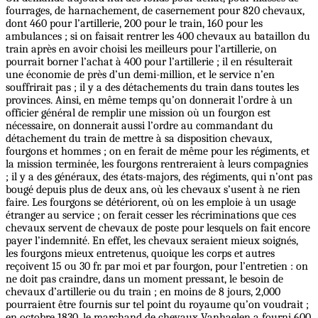
fourrages, de harnachement, de casernement pour 820 chevaux,
dont 460 pour l’artillerie, 200 pour le train, 160 pour les
ambulances ; si on faisait rentrer les 400 chevaux au bataillon du
train après en avoir choisi les meilleurs pour l’artillerie, on
pourrait borner l’achat à 400 pour l’artillerie ; il en résulterait
une économie de près d’un demi-million, et le service n’en
souffrirait pas ; il y a des détachements du train dans toutes les
provinces. Ainsi, en même temps qu’on donnerait l’ordre à un
officier général de remplir une mission où un fourgon est
nécessaire, on donnerait aussi l’ordre au commandant du
détachement du train de mettre à sa disposition chevaux,
fourgons et hommes ; on en ferait de même pour les régiments, et
la mission terminée, les fourgons rentreraient à leurs compagnies
; il y a des généraux, des états-majors, des régiments, qui n’ont pas
bougé depuis plus de deux ans, où les chevaux s’usent à ne rien
faire. Les fourgons se détériorent, où on les emploie à un usage
étranger au service ; on ferait cesser les récriminations que ces
chevaux servent de chevaux de poste pour lesquels on fait encore
payer l’indemnité. En effet, les chevaux seraient mieux soignés,
les fourgons mieux entretenus, quoique les corps et autres
reçoivent 15 ou 30 fr. par moi et par fourgon, pour l’entretien : on
ne doit pas craindre, dans un moment pressant, le besoin de
chevaux d’artillerie ou du train ; en moins de 8 jours, 2,000
pourraient être fournis sur tel point du royaume qu’on voudrait ;
en octobre 1830, le marchand de chevaux Vanhaelen a fourni 600