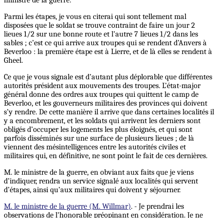
ministre de la guerre.
Parmi les étapes, je vous en citerai qui sont tellement mal
disposées que le soldat se trouve contraint de faire un jour 2
lieues 1/2 sur une bonne route et l’autre 7 lieues 1/2 dans les
sables ; c’est ce qui arrive aux troupes qui se rendent d’Anvers à
Beverloo : la première étape est à Lierre, et de là elles se rendent à
Gheel.
Ce que je vous signale est d’autant plus déplorable que différentes
autorités président aux mouvements des troupes. L’état-major
général donne des ordres aux troupes qui quittent le camp de
Beverloo, et les gouverneurs militaires des provinces qui doivent
s’y rendre. De cette manière il arrive que dans certaines localités il
y a encombrement, et les soldats qui arrivent les derniers sont
obligés d’occuper les logements les plus éloignés, et qui sont
parfois disséminés sur une surface de plusieurs lieues ; de là
viennent des mésintelligences entre les autorités civiles et
militaires qui, en définitive, ne sont point le fait de ces dernières.
M. le ministre de la guerre, en obviant aux faits que je viens
d’indiquer, rendra un service signalé aux localités qui servent
d’étapes, ainsi qu’aux militaires qui doivent y séjourner.
M. le ministre de la guerre (M. Willmar)
. - Je prendrai les
observations de l’honorable préopinant en considération. Je ne