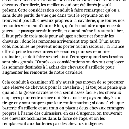
chevaux d’artillerie, les meilleurs qui ont été livrés jusqu’à
présent. Cette considération conduit à faire remarquer qu’on a
sans doute perdu de vue que dans tout le royaume on ne
trouverait pas 100 chevaux propres à la cavalerie, que toutes nos
remontes viennent d’outre-Rhin, qu’à la moindre apparence de
guerre, le passage serait interdit, et quand même il resterait libre,
il faut près de trois mois pour adjuger, acheter et fournir les
chevaux ; donc les remontes arriveraient trop tard. D’un autre
côté, nos alliés ne peuvent nous porter aucun secours ; la France
offre à peine les ressources nécessaires pour ses remontes
ordinaires, et doit faire ses achats à l’étranger quand ses besoins
sont plus grands. D’après ces considérations on devrait employer
les sommes destinées à l’achat des chevaux d’artillerie pour
augmenter les remontes de notre cavalerie.
Cela conduit à examiner s’il n’y aurait pas moyen de se procurer
une réserve de chevaux pour la cavalerie ; j’ai toujours pensé que
quand à la grosse cavalerie cela serait assez facile ; les chevaux
employés pour cette armée ont été dans leur pays employés au
tirage et y sont propres par leur conformation ; si donc à chaque
batterie d’artillerie et au train on plaçait deux chevaux étrangers
propres à l’arme des cuirassiers, en cas d’urgence, on trouverait
des chevaux acclimatés dans la force de l’âge, et on les
remplacerait aux batteries par des chevaux indigènes.