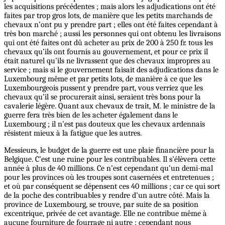
les acquisitions précédentes ; mais alors les adjudications ont été
faites par trop gros lots, de manière que les petits marchands de
chevaux n’ont pu y prendre part ; elles ont été faites cependant à
très bon marché ; aussi les personnes qui ont obtenu les livraisons
qui ont été faites ont dû acheter au prix de 200 à 250 fr. tous les
chevaux qu’ils ont fournis au gouvernement, et pour ce prix il
était naturel qu’ils ne livrassent que des chevaux impropres au
service ; mais si le gouvernement faisait des adjudications dans le
Luxembourg même et par petits lots, de manière à ce que les
Luxembourgeois pussent y prendre part, vous verriez que les
chevaux qu’il se procurerait ainsi, seraient très bons pour la
cavalerie légère. Quant aux chevaux de trait, M. le ministre de la
guerre fera très bien de les acheter également dans le
Luxembourg ; il n’est pas douteux que les chevaux ardennais
résistent mieux à la fatigue que les autres.
Messieurs, le budget de la guerre est une plaie financière pour la
Belgique. C’est une ruine pour les contribuables. Il s’élèvera cette
année à plus de 40 millions. Ce n’est cependant qu’un demi-mal
pour les provinces où les troupes sont casernées et entretenues ;
et où par conséquent se dépensent ces 40 millions ; car ce qui sort
de la poche des contribuables y rendre d’un autre côté. Mais la
province de Luxembourg, se trouve, par suite de sa position
excentrique, privée de cet avantage. Elle ne contribue même à
aucune fourniture de fourrage ni autre ; cependant nous