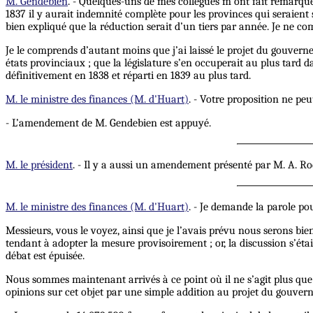
M. Gendebien
. - Quelques-uns de mes collègues m’ont fait remarquer
1837 il y aurait indemnité complète pour les provinces qui seraient 
bien expliqué que la réduction serait d’un tiers par année. Je ne
Je le comprends d’autant moins que j’ai laissé le projet du gouvernem
états provinciaux ; que la législature s’en occuperait au plus tard d
définitivement en 1838 et réparti en 1839 au plus tard.
M. le ministre des finances (M. d'Huart)
. - Votre proposition ne pe
- L’amendement de M. Gendebien est appuyé.
M. le président
. - Il y a aussi un amendement présenté par M. A. R
M. le ministre des finances (M. d'Huart)
. - Je demande la parole p
Messieurs, vous le voyez, ainsi que je l’avais prévu nous serons 
tendant à adopter la mesure provisoirement ; or, la discussion s’était
débat est épuisée.
Nous sommes maintenant arrivés à ce point où il ne s’agit plus que d’
opinions sur cet objet par une simple addition au projet du gouvernem