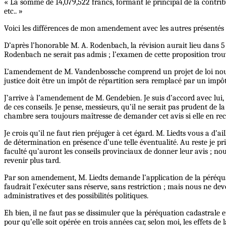
« La somme de 14,079,522 francs, formant le principal de la contribu
etc.. »
Voici les différences de mon amendement avec les autres présentés
D’après l’honorable M. A. Rodenbach, la révision aurait lieu dans 5 
Rodenbach ne serait pas admis ; l’examen de cette proposition trouve
L’amendement de M. Vandenbossche comprend un projet de loi nouveau 
justice doit être un impôt de répartition sera remplacé par un impôt
J’arrive à l’amendement de M. Gendebien. Je suis d’accord avec lui, s
de ces conseils. Je pense, messieurs, qu’il ne serait pas prudent de 
chambre sera toujours maîtresse de demander cet avis si elle en recon
Je crois qu’il ne faut rien préjuger à cet égard. M. Liedts vous a d’
de détermination en présence d’une telle éventualité. Au reste je 
faculté qu’auront les conseils provinciaux de donner leur avis ; no
revenir plus tard.
Par son amendement, M. Liedts demande l’application de la péréquatio
faudrait l’exécuter sans réserve, sans restriction ; mais nous ne devo
administratives et des possibilités politiques.
Eh bien, il ne faut pas se dissimuler que la péréquation cadastrale e
pour qu’elle soit opérée en trois années car, selon moi, les effets d