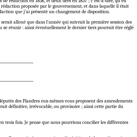
de réduction en 1836, et deux tiers en 1837 ; c’est-à-dire, qu’en
 rédaction proposée par le gouvernement, et dans laquelle il était
action que j’ai présenté un changement de disposition.
e serait alloué que dans l’année qui suivrait la première session des
 se réunir : ainsi éventuellement le dernier tiers pourrait être réglé
les députés des Flandres eux-mêmes vous proposent des amendements
it définitive, irrévocable, ou provisoire ; ainsi cette partie du
n trois fois. Je pense que nous pourrions concilier les différentes