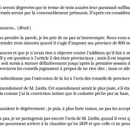
qui seront dégrevées que le terme de trois années leur paraissait suf
ntéressés seront par là convenablement prémunis. D’après ces considér
nances... (
Bruit
.)
nt pas prendre la parole, je les prie de ne pas m’interrompre. Nous vo
tendre trois minutes quand il s’agit d’imposer ma province de 800 mil
nances et que je n’avais rien à objecter contre l’addition qu’il fait à 
l y est question à l’article 2 des états provinciaux ; mais il est imp
oit sursis à statuer définitivement jusqu’après la première session de
rovinces les conseils jugeassent à propos de ne rien dire ; mais ce s
 subordonne pas l’exécution de la loi à l’avis des conseils de province
’amendement de M. Liedts. Cet amendement serait le plus juste, s’il ét
s comme j’ai la conviction intime que le cadastre pèche par sa base,
dent le dégrèvement ; je puis, à plus forte raison, ne pas les accept
s, je ne partagerais pas encore l’avis de M. Liedts, quand il veut qu
 ne pourraient arriver à la chambre qu’en 1839 et que celle-ci ne pou