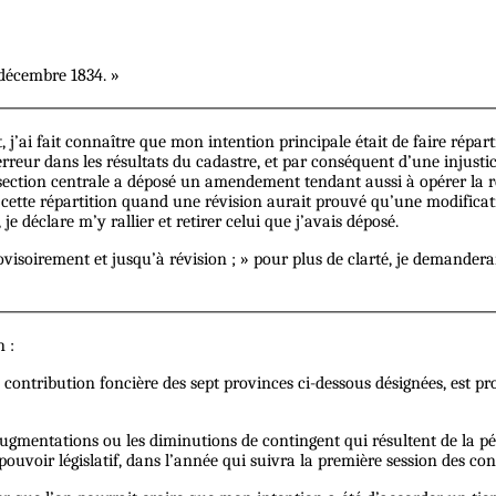
 décembre 1834. »
j’ai fait connaître que mon intention principale était de faire répa
 erreur dans les résultats du cadastre, et par conséquent d’une injusti
a section centrale a déposé un amendement tendant aussi à opérer la ré
e cette répartition quand une révision aurait prouvé qu’une modifica
je déclare m’y rallier et retirer celui que j’avais déposé.
 provisoirement et jusqu’à révision ; » pour plus de clarté, je demander
 :
 contribution foncière des sept provinces ci-dessous désignées, est pr
 augmentations ou les diminutions de contingent qui résultent de la p
 pouvoir législatif, dans l’année qui suivra la première session des con