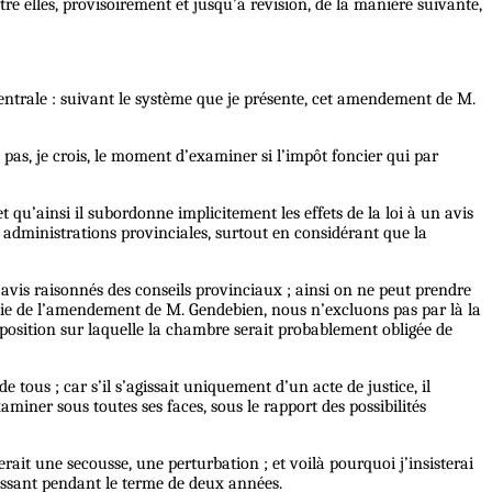
re elles, provisoirement et jusqu’à révision, de la manière suivante,
 centrale : suivant le système que je présente, cet amendement de M.
as, je crois, le moment d’examiner si l’impôt foncier qui par
t qu’ainsi il subordonne implicitement les effets de la loi à un avis
es administrations provinciales, surtout en considérant que la
s avis raisonnés des conseils provinciaux ; ainsi on ne peut prendre
rtie de l’amendement de M. Gendebien, nous n’excluons pas par là la
position sur laquelle la chambre serait probablement obligée de
ous ; car s’il s’agissait uniquement d’un acte de justice, il
aminer sous toutes ses faces, sous le rapport des possibilités
rait une secousse, une perturbation ; et voilà pourquoi j’insisterai
blissant pendant le terme de deux années.