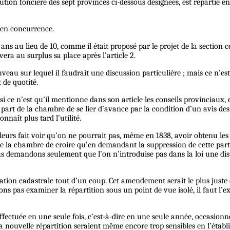
tion foncière des sept provinces ci-dessous désignées, est répartie ent
 en concurrence.
ans au lieu de 10, comme il était proposé par le projet de la section
ra au surplus sa place après l’article 2.
sur lequel il faudrait une discussion particulière ; mais ce n’est p
 de quotité.
i ce n’est qu’il mentionne dans son article les conseils provinciaux, e
la part de la chambre de se lier d’avance par la condition d’un avis d
naît plus tard l’utilité.
ailleurs fait voir qu’on ne pourrait pas, même en 1838, avoir obtenu le
prie la chambre de croire qu’en demandant la suppression de cette pa
us demandons seulement que l’on n’introduise pas dans la loi une dis
n cadastrale tout d’un coup. Cet amendement serait le plus juste de t
ns pas examiner la répartition sous un point de vue isolé, il faut l’ex
ffectuée en une seule fois, c’est-à-dire en une seule année, occasionne
e la nouvelle répartition seraient même encore trop sensibles en l’éta