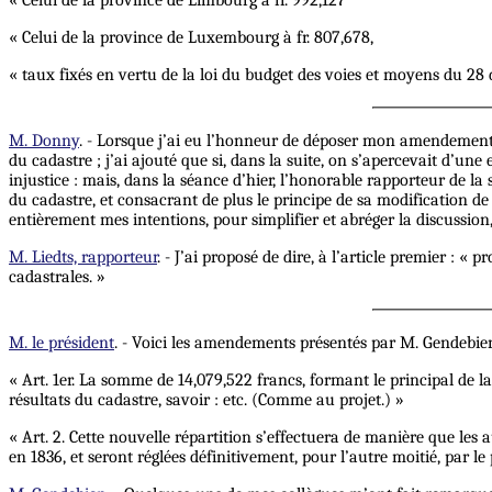
« Celui de la province de Limbourg à fr. 992,127
« Celui de la province de Luxembourg à fr. 807,678,
« taux fixés en vertu de la loi du budget des voies et moyens du 28
M. Donny
. - Lorsque j’ai eu l’honneur de déposer mon amendement, 
du cadastre ; j’ai ajouté que si, dans la suite, on s’apercevait d’une
injustice :
mais
, dans la séance d’hier, l’honorable rapporteur de l
du cadastre, et consacrant de plus le principe de sa modification d
entièrement mes intentions, pour simplifier et abréger la discussion, 
M. Liedts, rapporteur
. - J’ai proposé de dire, à l’article premier : «
cadastrales. »
M. le président
. - Voici les amendements présentés par M. Gendebien
« Art. 1er. La somme de 14,079,522 francs, formant le principal de la
résultats du cadastre, savoir : etc. (Comme au projet.) »
« Art. 2. Cette nouvelle répartition s’effectuera de manière que les
en 1836, et seront réglées définitivement, pour l’autre moitié, par le