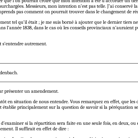
 que l’on pourrait croire que mon intention a été d’accorder un tiers 
surchargées. Messieurs, mon intention n’est pas telle. J’ai conservé la
 comprends pas comment on pourrait trouver dans le changement de réd
ent tel qu’il était ; je me suis borné à ajouter que le dernier tiers n
ans l’année 1838, dans le cas où les conseils provinciaux n’auraient pu
ut s’entendre autrement.
odenbach.
our présenter un amendement.
bientôt en situation de nous entendre. Vous remarquez en effet, que 
 établie principalement sur la question de savoir si la péréquation sera
examiner si la répartition sera faite en une seule fois, en deux, ou e
ent. Il suffirait en effet de dire :