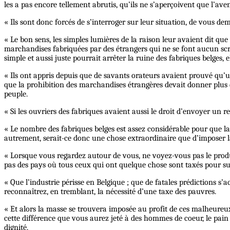
les a pas encore tellement abrutis, qu’ils ne s’aperçoivent que l’av
« Ils sont donc forcés de s’interroger sur leur situation, de vous d
« Le bon sens, les simples lumières de la raison leur avaient dit qu
marchandises fabriquées par des étrangers qui ne se font aucun scru
simple et aussi juste pourrait arrêter la ruine des fabriques belges, 
« Ils ont appris depuis que de savants orateurs avaient prouvé qu’un
que la prohibition des marchandises étrangères devait donner plus 
peuple.
« Si les ouvriers des fabriques avaient aussi le droit d’envoyer un r
« Le nombre des fabriques belges est assez considérable pour que l
autrement, serait-ce donc une chose extraordinaire que d’imposer 
« Lorsque vous regardez autour de vous, ne voyez-vous pas le produit
pas des pays où tous ceux qui ont quelque chose sont taxés pour sub
« Que l’industrie périsse en Belgique ; que de fatales prédictions s’
reconnaîtrez, en tremblant, la nécessité d’une taxe des pauvres.
« Et alors la masse se trouvera imposée au profit de ces malheureu
cette différence que vous aurez jeté à des hommes de coeur, le pain d
dignité.