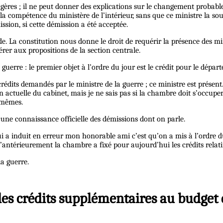
ngères ; il ne peut donner des explications sur le changement probable 
la compétence du ministère de l’intérieur, sans que ce ministre la sou
ssion, si cette démission a été acceptée.
ude. La constitution nous donne le droit de requérir la présence des 
hérer aux propositions de la section centrale.
uerre : le premier objet à l’ordre du jour est le crédit pour le dépar
s crédits demandés par le ministre de la guerre ; ce ministre est prése
 actuelle du cabinet, mais je ne sais pas si la chambre doit s’occuper
-mêmes.
cune connaissance officielle des démissions dont on parle.
ui a induit en erreur mon honorable ami c’est qu’on a mis à l’ordre du
antérieurement la chambre a fixé pour aujourd’hui les crédits relatif
la guerre.
 des crédits supplémentaires au budget 