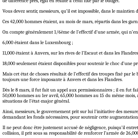
de différence près, égal en réalité à celui fixé par le budget.
Vous devez sentir, messieurs, qu’il est impossible, dans le maintien
Ces 42,000 hommes étaient, au mois de mars, répartis dans les garn
On compte généralement 1/6ème de l’effectif d’une armée, qui n’ent
6,000 étaient dans le Luxembourg ;
11,000 étaient à Anvers, sur les rives de l’Escaut et dans les Flandres
18,000 seulement étaient disponibles pour soutenir le choc d’une p
Mais cet état de choses résultait de l’effectif des troupes fixé par
toujours une force imposante à Anvers et dans les Flandres.
Dès le 8 mars, il fut fait un appel aux permissionnaires ; il en fut 
50,000 hommes au 1er avril, 65,000 hommes au 15 du même mois, ains
situations de l’état-major général.
Ainsi, messieurs, le gouvernement prit sur lui l’initiative des mesu
demandant les fonds nécessaires, pour soutenir cette augmentation 
Il ne peut donc être justement accusé de négligence, puisqu’il ent
collision, il prit sous sa responsabilité de renforcer l’armée de 26,