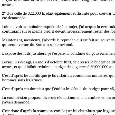
1° Que la somme de 37,459,000 fr., montant du budget ordinaire de 18
armes.
2° Que celle de 822,000 fr. était également suffisante pour couvrir t
été demandée.
Loin d’avoir la moindre inquiétude à ce sujet, j’ai acquis la certitud
continuant sur le même pied, il devait nécessairement rester des fond
Maintenant, messieurs, j’aborde le reproche qui est fait au gouve
qui serait venue du Brabant septentrional.
L’exposé des faits justifiera, je l’espère, la conduite du gouvernemen
Lorsqu’il s’est agi, au mois d’octobre 1833, de dresser le budget de
armes, et qu’il fallait réduire le budget de la guerre à 30,000,000 au 
C’est d’après les motifs que je fis valoir au conseil des ministres, qu
hommes sous les armes.
C’est d’après ces données que j’établis les détails du budget pour 4
La commission proposa diverses réductions, et la chambre, en les o
j’avais demandé.
C’est donc d’après la somme accordée par les chambres que le gouver