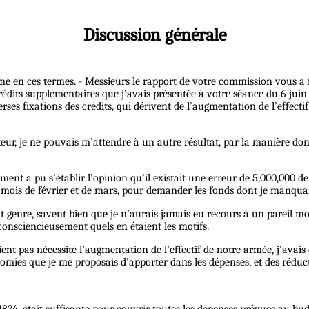
Discussion générale
e en ces termes. - Messieurs le rapport de votre commission vous a fai
rédits supplémentaires que j’avais présentée à votre séance du 6 juin d
erses fixations des crédits, qui dérivent de l’augmentation de l’effecti
r, je ne pouvais m’attendre à un autre résultat, par la manière dont j’
ent a pu s’établir l’opinion qu’il existait une erreur de 5,000,000 de
 mois de février et de mars, pour demander les fonds dont je manquai
 genre, savent bien que je n’aurais jamais eu recours à un pareil mo
consciencieusement quels en étaient les motifs.
aient pas nécessité l’augmentation de l’effectif de notre armée, j’ava
conomies que je me proposais d’apporter dans les dépenses, et des rédu