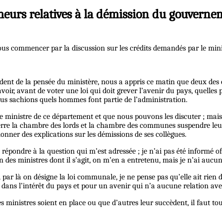
eurs relatives à la démission du gouverne
vous commencer par la discussion sur les crédits demandés par le mini
dent de la pensée du ministère, nous a appris ce matin que deux des c
 savoir, avant de voter une loi qui doit grever l’avenir du pays, quelles
ous sachions quels hommes font partie de l’administration.
e le ministre de ce département et que nous pouvons les discuter ; mai
terre la chambre des lords et la chambre des communes suspendre leur
 donner des explications sur les démissions de ses collègues.
 répondre à la question qui m’est adressée ; je n’ai pas été informé of
n des ministres dont il s’agit, on m’en a entretenu, mais je n’ai aucu
 par là on désigne la loi communale, je ne pense pas qu’elle ait rie
 dans l’intérêt du pays et pour un avenir qui n’a aucune relation avec 
 ministres soient en place ou que d’autres leur succèdent, il faut to