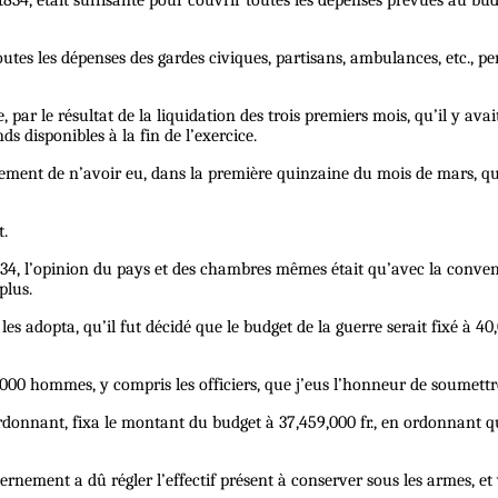
34, était suffisante pour couvrir toutes les dépenses prévues au budge
outes les dépenses des gardes civiques, partisans, ambulances, etc., p
e, par le résultat de la liquidation des trois premiers mois, qu’il y av
s disponibles à la fin de l’exercice.
rnement de n’avoir eu, dans la première quinzaine du mois de mars, 
t.
 1834, l’opinion du pays et des chambres mêmes était qu’avec la conven
plus.
i les adopta, qu’il fut décidé que le budget de la guerre serait fixé à 
5,000 hommes, y compris les officiers, que j’eus l’honneur de soumett
rdonnant, fixa le montant du budget à 37,459,000 fr., en ordonnant qu
nement a dû régler l’effectif présent à conserver sous les armes, et v