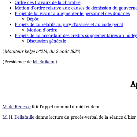
Ordre des travaux de la chambre
Motion d'ordre relative aux causes de démission du gouver
Projet de loi visant à augmenter le personnel des douanes
Dépôt
Projets de loi relatifs au jury d'assises et au code pénal
Motion d'ordre
Projets de loi accordant des crédits supplémentaires au budge
Discussion générale
(
Moniteur belge n°214, du 2 août 1834
)
(Présidence de
M. Raikem
.)
A
M. de Renesse
fait l’appel nominal à midi et demi.
M. H. Dellafaille
donne lecture du procès-verbal de la séance d’hier ;