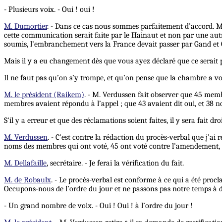
- Plusieurs voix. - Oui ! oui !
M. Dumortier
. - Dans ce cas nous sommes parfaitement d’accord. Mai
cette communication serait faite par le Hainaut et non par une autre
soumis, l’embranchement vers la France devait passer par Gand et 
Mais il y a eu changement dès que vous ayez déclaré que ce serait
Il ne faut pas qu’on s’y trompe, et qu’on pense que la chambre a vo
M. le président (Raikem)
. - M. Verdussen fait observer que 45 memb
membres avaient répondu à l’appel ; que 43 avaient dit oui, et 38 non
S’il y a erreur et que des réclamations soient faites, il y sera fait droi
M. Verdussen
. - C’est contre la rédaction du procès-verbal que j’a
noms des membres qui ont voté, 45 ont voté contre l’amendement, 3
M. Dellafaille
, secrétaire. - Je ferai la vérification du fait.
M. de Robaulx
. - Le procès-verbal est conforme à ce qui a été procl
Occupons-nous de l’ordre du jour et ne passons pas notre temps à de 
- Un grand nombre de voix. - Oui ! Oui ! à l’ordre du jour !