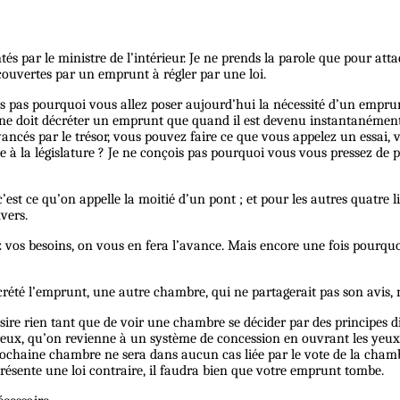
s par le ministre de l’intérieur. Je ne prends la parole que pour attaq
couvertes par un emprunt à régler par une loi.
vois pas pourquoi vous allez poser aujourd’hui la nécessité d’un empr
n ne doit décréter un emprunt que quand il est devenu instantanément
ncés par le trésor, vous pouvez faire ce que vous appelez un essai, v
à la législature ? Je ne conçois pas pourquoi vous vous pressez de 
’est ce qu’on appelle la moitié d’un pont ; et pour les autres quatre l
vers.
iquez vos besoins, on vous en fera l’avance. Mais encore une fois pou
rété l’emprunt, une autre chambre, qui ne partagerait pas son avis, 
sire rien tant que de voir une chambre se décider par des principes di
ux, qu’on revienne à un système de concession en ouvrant les yeux s
ochaine chambre ne sera dans aucun cas liée par le vote de la chambr
présente une loi contraire, il faudra bien que votre emprunt tombe.