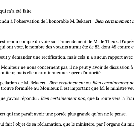
qui m’a été faite.
pondu à l’observation de l’honorable M. Bekaert :
Bien certainement 
l est rendu compte du vote sur l’amendement de M. de Theux. D’après l
ui ont vote, le nombre des votants aurait été de 83, dont 45 contre et
n peut y demander une rectification, mais cela n’a aucun rapport avec
le Moniteur ne nous concernent pas, il ne peut y avoir de discussion à
Moniteur, mais elle n’aurait aucune espèce d’autorité.
erpellation de M. Bekaert :
Bien certainement
ou
Bien certainement n
trouve formulée au Moniteur, il est important que M. le ministre veui
 que j’avais répondu :
Bien certainement non
, que la route vers la Fr
ert qui me paraît avoir une portée plus grande qu’on ne le pense.
ait l’objet de sa réclamation, que le ministère, par l’organe du minist