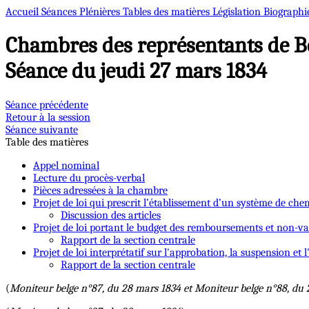
Accueil
Séances Plénières
Tables des matières
Législation
Biographi
Chambres des représentants de B
Séance du jeudi 27 mars 1834
Séance précédente
Retour à la session
Séance suivante
Table des matières
Appel nominal
Lecture du procès-verbal
Pièces adressées à la chambre
Projet de loi qui prescrit l’établissement d’un système de che
Discussion des articles
Projet de loi portant le budget des remboursements et non-val
Rapport de la section centrale
Projet de loi interprétatif sur l'approbation, la suspension e
Rapport de la section centrale
(
Moniteur belge n°87, du 28 mars 1834 et Moniteur belge n°88, du