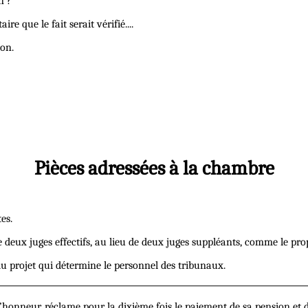
n ?
ire que le fait serait vérifié....
ion.
Pièces adressées à la chambre
es.
ux juges effectifs, au lieu de deux juges suppléants, comme le propos
u projet qui détermine le personnel des tribunaux.
’honneur, réclame pour la dixième fois le paiement de sa pension et de