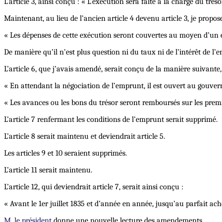
L’article 3, ainsi conçu : « L’exécution sera faite à la charge du tré
Maintenant, au lieu de l’ancien article 4 devenu article 3, je propose
« Les dépenses de cette exécution seront couvertes au moyen d’un e
De manière qu’il n’est plus question ni du taux ni de l’intérêt de l’e
L’article 6, que j’avais amendé, serait conçu de la manière suivante, 
« En attendant la négociation de l’emprunt, il est ouvert au gouvern
« Les avances ou les bons du trésor seront remboursés sur les prem
L’article 7 renfermant les conditions de l’emprunt serait supprimé.
L’article 8 serait maintenu et deviendrait article 5.
Les articles 9 et 10 seraient supprimés.
L’article 11 serait maintenu.
L’article 12, qui deviendrait article 7, serait ainsi conçu :
« Avant le 1er juillet 1835 et d’année en année, jusqu’au parfait ac
M. le président
donne une nouvelle lecture des amendements.