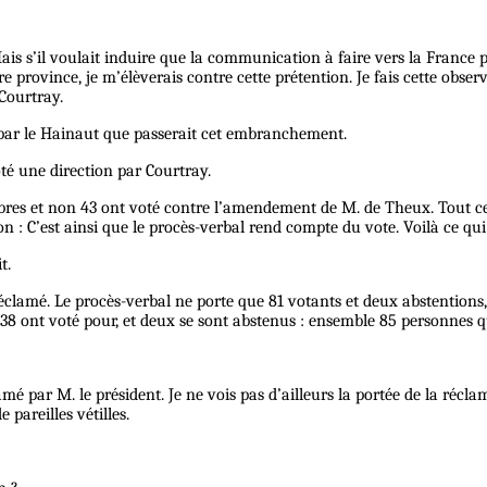
s s’il voulait induire que la communication à faire vers la France p
 province, je m’élèverais contre cette prétention. Je fais cette observ
Courtray.
 par le Hainaut que passerait cet embranchement.
té une direction par Courtray.
res et non 43 ont voté contre l’amendement de M. de Theux. Tout ce 
 : C’est ainsi que le procès-verbal rend compte du vote. Voilà ce qui 
t.
i réclamé. Le procès-verbal ne porte que 81 votants et deux abstention
8 ont voté pour, et deux se sont abstenus : ensemble 85 personnes q
amé par M. le président. Je ne vois pas d’ailleurs la portée de la réc
pareilles vétilles.