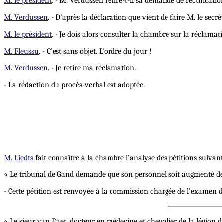
M. le président
. - M. Verdussen retire-t-il sa demande de rectificatio
M. Verdussen
. - D’après la déclaration que vient de faire M. le secréta
M. le président
. - Je dois alors consulter la chambre sur la réclamat
M. Fleussu
. - C’est sans objet. L’ordre du jour !
M. Verdussen
. - Je retire ma réclamation.
- La rédaction du procès-verbal est adoptée.
M. Liedts
fait connaître à la chambre l’analyse des pétitions suivant
« Le tribunal de Gand demande que son personnel soit augmenté de de
- Cette pétition est renvoyée à la commission chargée de l’examen d
« Le sieur van Daet, docteur en médecine et chevalier de la légion d