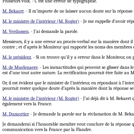
Plusieurs voix. - C’est une erreur de typographie.
M. Bekaert
. - Il m’importe de ne laisser aucun doute sur la réponse 
M. le ministre de l’intérieur (M. Rogier)
- Je me rappelle d’avoir ré
M. Verdussen
. - J’ai demande la parole.
Messieurs, il y a une erreur au procès-verbal sur la manière dont i
contre ; et d’après le Moniteur qui rapporté les noms des membres q
M. le président
. - Si on trouve qu’il y a erreur dans le Moniteur, o
M. de Muelenaere
. - Les inexactitudes qui peuvent se glisser dans 
est d’une tout autre nature. La rectification pourrait être faite au 
Or, il est évident que le ministre de l’intérieur, en répondant à l’int
pourrait rester quelque doute d’après la manière dont la réponse se 
M. le ministre de l’intérieur (M. Rogier)
- J’ai déjà dit à M. Bekaert
également vers la France.
M. Dumortier
. - Je demande la parole sur la réclamation de M. Beka
Je demanderai si l’honorable membre veut conclure de la réponse qui f
communication vers la France par la Flandre.