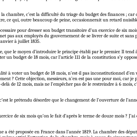
 la chambre, c’est la difficulté du triage du budget des finances ; car 
tre, ce qui, outre beaucoup de peine, occasionnerait un retard nuisib
écessaire pour dresser son budget transitoire d’un exercice de six moi
et pas aux employés du gouvernement de se livrer de suite et sans pr
anvier à juillet 1835.
te, que le moyen d’introduire le principe établi par le premier. Il tend 
r un budget de 18 mois, car l’article 111 de la constitution s’y oppos
té à voter un budget de 18 mois, n’est-il pas inconstitutionnel d’en vo
ent ? Cette objection, messieurs, n’en est pas une pour moi, car je pe
elà de 12 mois, mais ne l’empêcher pas de le restreindre à 6 mois, c’es
 c’est le prétendu désordre que le changement de l’ouverture de l’ann
rcice de six mois qu’on le fait d’après le terme de douze mois ? J’ai 
ue a été proposée en France dans l’année 1819. La chambre des député