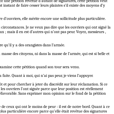
t une pétition revêtue d’autant de signatures, cette pétition veut
instant de faire cesser leurs plaintes s’il existe des moyens d’y
e d’ouvriers, elle mérite encore une sollicitude plus particulière.
 circonstances. Je ne veux pas dire que les ouvriers qui ont signé la
ux ; mais il en est d’autres qui n’ont pas peur. Voyez, messieurs ,
re qu’il y a des orangistes dans l’armée.
a masse des citoyens, ni dans la masse de l’armée, qui est si belle et
examine cette pétition quand son tour sera venu.
 faite. Quant à moi, qui n’ai pas peur, je viens l’appuyer.
ôt et pour chercher à jeter du discrédit sur leur réclamation. Si ce
 les ouvriers l’ont signée parce que leur position est réellement
défavorable. Sans exprimer mon opinion sur le fond de la pétition
de ceux qui ont le moins de peur : il est de notre bord. Quant à ce
plus particulière encore parce qu’elle était revêtue des signatures