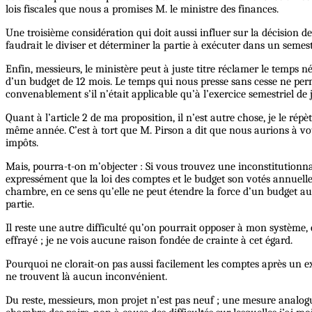
lois fiscales que nous a promises M. le ministre des finances.
Une troisième considération qui doit aussi influer sur la décision de
faudrait le diviser et déterminer la partie à exécuter dans un semes
Enfin, messieurs, le ministère peut à juste titre réclamer le temps n
d’un budget de 12 mois. Le temps qui nous presse sans cesse ne perm
convenablement s’il n’était applicable qu’à l’exercice semestriel de j
Quant à l’article 2 de ma proposition, il n’est autre chose, je le répè
même année. C’est à tort que M. Pirson a dit que nous aurions à vote
impôts.
Mais, pourra-t-on m’objecter : Si vous trouvez une inconstitutionnali
expressément que la loi des comptes et le budget son votés annuellem
chambre, en ce sens qu’elle ne peut étendre la force d’un budget au-d
partie.
Il reste une autre difficulté qu’on pourrait opposer à mon système,
effrayé ; je ne vois aucune raison fondée de crainte à cet égard.
Pourquoi ne clorait-on pas aussi facilement les comptes après un exe
ne trouvent là aucun inconvénient.
Du reste, messieurs, mon projet n’est pas neuf ; une mesure analog