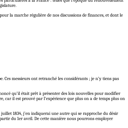
es particulières à la France : telles que l’époque du renouvellement
islature.
 pour la marche régulière de nos discussions de finances, et dont le
. Ces messieurs ont retranché les considérants ; je n’y tiens pas
noncé qu’il était prêt à présenter des lois nouvelles pour modifier
ore, car il est prouvé par l’expérience que plus on a de temps plus on
 juillet 1834, j’en indiquerai une autre qui se rapproche du désir
artir du 1er avril. De cette manière nous pourrons employer