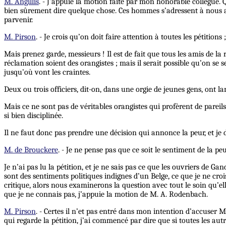
M. Angillis
. - J’appuie la motion faite par mon honorable collègue. 
bien sûrement dire quelque chose. Ces hommes s’adressent à nous avec
parvenir.
M. Pirson
. - Je crois qu’on doit faire attention à toutes les pétitio
Mais prenez garde, messieurs ! Il est de fait que tous les amis de la
réclamation soient des orangistes ; mais il serait possible qu’on se s
jusqu’où vont les craintes.
Deux ou trois officiers, dit-on, dans une orgie de jeunes gens, ont l
Mais ce ne sont pas de véritables orangistes qui profèrent de pareils 
si bien disciplinée.
Il ne faut donc pas prendre une décision qui annonce la peur, et je
M. de Brouckere
. - Je ne pense pas que ce soit le sentiment de la pe
Je n’ai pas lu la pétition, et je ne sais pas ce que les ouvriers de 
sont des sentiments politiques indignes d’un Belge, ce que je ne croi
critique, alors nous examinerons la question avec tout le soin qu’el
que je ne connais pas, j’appuie la motion de M. A. Rodenbach.
M. Pirson
. - Certes il n’et pas entré dans mon intention d’accuser
qui regarde la pétition, j’ai commencé par dire que si toutes les aut