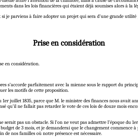
oi-même attiré l’attention de la chambre, mais à cause de circonstanc
nts dans les lois financières qui étaient déjà soumises alors à la lég
si je parviens à faire adopter un projet qui sera d’une grande utilité
Prise en considération
ise en considération.
res s’accorde parfaitement avec la mienne sous le rapport du principe
er les motifs de cette proposition.
du 1er juillet 1835, parce que M. le ministre des finances nous avait an
nsé qu’il ne fallait pas retarder le vote de ces lois de douze mois enc
e serait pas un obstacle. Si l’on ne veut pas admettre l’époque du 1er
 budget de 3 mois, et je demanderai que le changement commence à p
in de nos familles où notre présence est nécessaire.