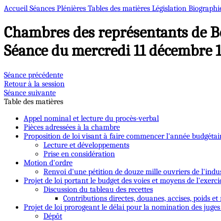
Accueil
Séances Plénières
Tables des matières
Législation
Biographi
Chambres des représentants de B
Séance du mercredi 11 décembre 
Séance précédente
Retour à la session
Séance suivante
Table des matières
Appel nominal et lecture du procès-verbal
Pièces adressées à la chambre
Proposition de loi visant à faire commencer l'année budgétaire
Lecture et développements
Prise en considération
Motion d'ordre
Renvoi d'une pétition de douze mille ouvriers de l'indu
Projet de loi portant le budget des voies et moyens de l'exerci
Discussion du tableau des recettes
Contributions directes, douanes, accises, poids et
Projet de loi prorogeant le délai pour la nomination des juges
Dépôt