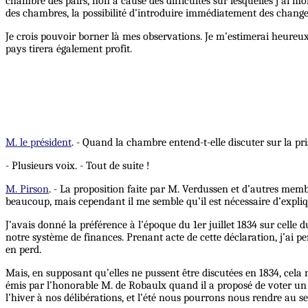
chambre des pairs, non à cause des difficultés sur lesquelles j’ai m
des chambres, la possibilité d’introduire immédiatement des changeme
Je crois pouvoir borner là mes observations. Je m’estimerai heureux 
pays tirera également profit.
M. le président
. - Quand la chambre entend-t-elle discuter sur la pr
- Plusieurs voix. - Tout de suite !
M. Pirson
. - La proposition faite par M. Verdussen et d’autres memb
beaucoup, mais cependant il me semble qu’il est nécessaire d’expliqu
J’avais donné la préférence à l’époque du 1er juillet 1834 sur celle 
notre système de finances. Prenant acte de cette déclaration, j’ai pe
en perd.
Mais, en supposant qu’elles ne pussent être discutées en 1834, cela n
émis par l’honorable M. de Robaulx quand il a proposé de voter un
l’hiver à nos délibérations, et l’été nous pourrons nous rendre au se