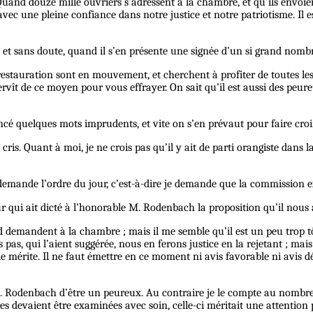
Quand douze mille ouvriers s’adressent à la chambre, et qu’ils envoien
 une pleine confiance dans notre justice et notre patriotisme. Il est 
ns ; et sans doute, quand il s’en présente une signée d’un si grand nombr
 restauration sont en mouvement, et cherchent à profiter de toutes les
ervît de ce moyen pour vous effrayer. On sait qu’il est aussi des peure
ancé quelques mots imprudents, et vite on s’en prévaut pour faire croi
cris. Quant à moi, je ne crois pas qu’il y ait de parti orangiste dans l
 demande l’ordre du jour, c’est-à-dire je demande que la commission 
ur qui ait dicté à l’honorable M. Rodenbach la proposition qu’il nous a
Gand demandent à la chambre ; mais il me semble qu’il est un peu trop t
s pas, qui l’aient suggérée, nous en ferons justice
en
la rejetant ; mais
le mérite. Il ne faut émettre en ce moment ni avis favorable ni avis 
 M. Rodenbach d’être un peureux. Au contraire je le compte au nombre 
res devaient être examinées avec soin, celle-ci méritait une attention 