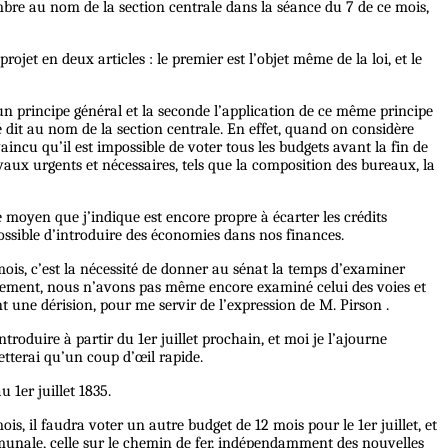
mbre au nom de la section centrale dans la séance du 7 de ce mois,
ojet en deux articles : le premier est l’objet même de la loi, et le
n principe général et la seconde l’application de ce même principe
é dit au nom de la section centrale. En effet, quand on considère
incu qu’il est impossible de voter tous les budgets avant la fin de
ravaux urgents et nécessaires, tels que la composition des bureaux, la
 moyen que j’indique est encore propre à écarter les crédits
possible d’introduire des économies dans nos finances.
is, c’est la nécessité de donner au sénat la temps d’examiner
nement, nous n’avons pas même encore examiné celui des voies et
t une dérision, pour me servir de l’expression de M. Pirson .
troduire à partir du 1er juillet prochain, et moi je l’ajourne
jetterai qu’un coup d’œil rapide.
u 1er juillet 1835.
s, il faudra voter un autre budget de 12 mois pour le 1er juillet, et
ommunale, celle sur le chemin de fer, indépendamment des nouvelles