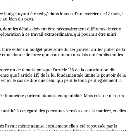
ce budget ayant été rédigé dans le sens d’un exercice de 12 mois, il
le au bien du pays.
s, dont les détails doivent être nécessairement différents de ceux
éparation à ce travail extraordinaire, qui pourrait être mûri
à faire voter un budget provisoire du 1er janvier au 1er juillet de la
e et ne donne de force que pour un an aux lois qui établissent les
ter un de 6 mois, puisque l’article 115 de la constitution dit
nse que l’article 115 de la loi fondamentale limite le pouvoir de la
t ici le cas de dire que celui qui peut le tout, peut également la
ée financière porterait dans la comptabilité. Mais cela ne m’a pas
consulté à cet égard des personnes versées dans la matière, et elles
s l’avait même admise ; seulement elle a été repoussée par la