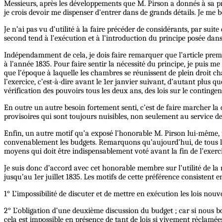
Messieurs, après les développements que M. Pirson a donnés à sa pro
je crois devoir me dispenser d’entrer dans de grands détails. Je me
Je n’ai pas vu d’utilité à la faire précéder de considérants, par suit
second tend à l’exécution et à l’introduction du principe posée dans
Indépendamment de cela, je dois faire remarquer que l’article prem
à l’année 1835. Pour faire sentir la nécessité du principe, je puis 
que l’époque à laquelle les chambres se réunissent de plein droit c
l’exercice, c’est-à-dire avant le 1er janvier suivant, d’autant plus 
vérification des pouvoirs tous les deux ans, des lois sur le contingen
En outre un autre besoin fortement senti, c’est de faire marcher la
provisoires qui sont toujours nuisibles, non seulement au service de
Enfin, un autre motif qu’a exposé l’honorable M. Pirson lui-même, 
convenablement les budgets. Remarquons qu’aujourd’hui, de tous l
moyens qui doit être indispensablement voté avant la fin de l’exerci
Je suis donc d’accord avec cet honorable membre sur l’utilité de la m
jusqu’au 1er juillet 1835. Les motifs de cette préférence consistent 
1° L’impossibilité de discuter et de mettre en exécution les lois nouve
2° L’obligation d’une deuxième discussion du budget ; car si nous bo
cela est impossible en présence de tant de lois si vivement réclamée