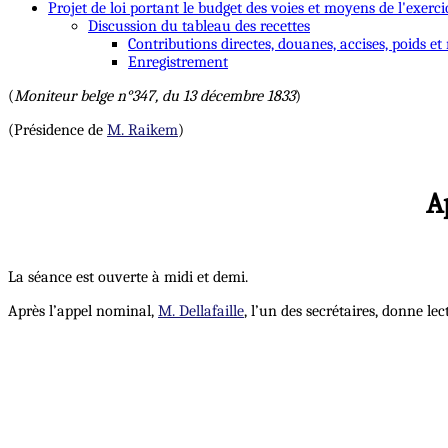
Projet de loi portant le budget des voies et moyens de l'exerci
Discussion du tableau des recettes
Contributions directes, douanes, accises, poids et
Enregistrement
(
Moniteur belge n°347, du 13 décembre 1833
)
(Présidence de
M. Raikem
)
A
La séance est ouverte à midi et demi.
Après l’appel nominal,
M. Dellafaille
, l’un des secrétaires, donne le