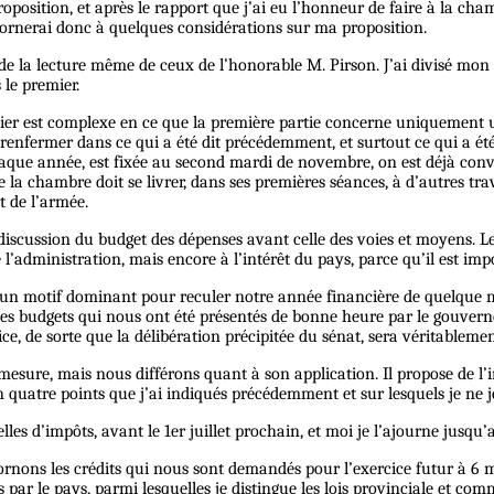
position, et après le rapport que j’ai eu l’honneur de faire à la cha
 bornerai donc à quelques considérations sur ma proposition.
e de la lecture même de ceux de l’honorable M. Pirson. J’ai divisé mon pr
 le premier.
ier est complexe en ce que la première partie concerne uniquement u
me renfermer dans ce qui a été dit précédemment, et surtout ce qui a ét
haque année, est fixée au second mardi de novembre, on est déjà conva
que la chambre doit se livrer, dans ses premières séances, à d’autres t
t de l’armée.
 discussion du budget des dépenses avant celle des voies et moyens. Le
 l’administration, mais encore à l’intérêt du pays, parce qu’il est im
un motif dominant pour reculer notre année financière de quelque mo
es budgets qui nous ont été présentés de bonne heure par le gouver
ce, de sorte que la délibération précipitée du sénat, sera véritablemen
esure, mais nous différons quant à son application. Il propose de l’in
en quatre points que j’ai indiqués précédemment et sur lesquels je ne 
lles d’impôts, avant le 1er juillet prochain, et moi je l’ajourne jusqu’a
rnons les crédits qui nous sont demandés pour l’exercice futur à 6 moi
s par le pays, parmi lesquelles je distingue les lois provinciale et c