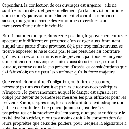
Cependant, la confection de ces ouvrages est urgente ; elle ne
souffre aucun délai, et personnellement j’ai la conviction intime
que si on n’y pourvoit immédiatement et avant la mauvaise
saison, une grande partie des communes riveraines sont
menacées d’une ruine inévitable.
Faut-il maintenant que, dans cette position, le gouvernement reste
spectateur indifférent en présence d’un danger aussi imminent,
auquel une partie d’une province, déjà par trop malheureuse, se
trouve exposée? Je ne le crois pas. Je me persuade au contraire
qu’il est du devoir du ministère de prévenir, par tous les moyens
qui sont en son pouvoir, des suites aussi désastreuses, surtout
lorsque, comme dans le cas présent, d’après les considérations que
j’ai fait valoir, on ne peut les attribuer qu’à la force majeure.
Que ce soit donc à titre d’obligation, ou à titre de secours,
nécessité par un cas fortuit et par les circonstances politiques,
n’importe ; le gouvernement, auquel le danger est signalé, est
obligé par devoir de prendre les mesures les plus efficaces pour les
prévenir. Sinon, d’après moi, le cas échéant de la catastrophe que
j’ai lieu de craindre, il ne pourra jamais se justifier. Les
propriétaires de la province du Limbourg, quoique sacrifiée par le
traité des 24 articles, n’ont pas moins droit à la conservation de
leurs propriétés que ceux des polders, pour lesquels la législature a
voté des sommes énormes !