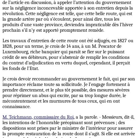
de l’article en discussion, à appeler l’attention du gouvernement
sur la négligence inconcevable apportée à son entretien depuis la
révolution. Cette négligence est telle, que cette belle route, qui est
la grande artère par où s’écoulent, pour ainsi dire, tous les
produits d’une vaste province, deviendra impraticable dès l’hiver
prochain s’il n’y est apporté promptement remède.
Les travaux d’entretien de cette route ont été adjugés, en 1827 ou
1828, pour un terme, je crois de 14 ans, à un M. Pescator de
Luxembourg, riche banquier qui paraît se fier sur le puissant
crédit de ses débiteurs, pour s’abstenir de remplir les conditions
du contrat d’adjudication en vertu duquel, cependant, il perçait
les fonds de l’Etat.
Je crois devoir recommander au gouvernement le fait, qui par son
importance réclame toute sa sollicitude. Je l’engage fortement à
prendre directement, et le plus tôt possible, des mesures sévères
pour réprimer un abus qui excite, par sa trop longue durée, le
mécontentement et les murmures de tous ceux, qui en ont
connaissance.
M. Teichmann, commissaire du Roi
, a la parole. - Messieurs, dit-il,
les intentions de l’honorable préopinant sont prévenues ; des
dispositions sont prises par le ministre de l’intérieur pour assurer
la prompte restauration de la route dont il s’agit. Si elle est arrivée