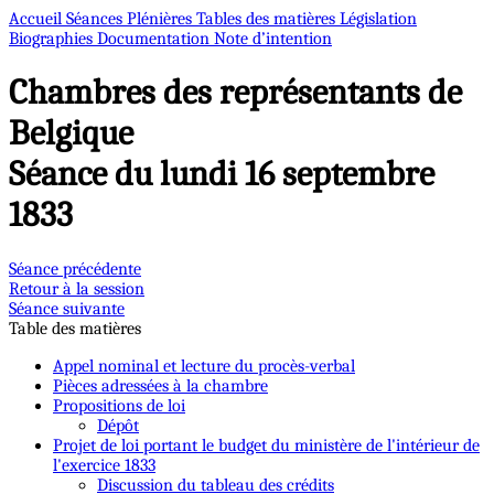
Accueil
Séances Plénières
Tables des matières
Législation
Biographies
Documentation
Note d’intention
Chambres des représentants de
Belgique
Séance du lundi 16 septembre
1833
Séance précédente
Retour à la session
Séance suivante
Table des matières
Appel nominal et lecture du procès-verbal
Pièces adressées à la chambre
Propositions de loi
Dépôt
Projet de loi portant le budget du ministère de l'intérieur de
l'exercice 1833
Discussion du tableau des crédits