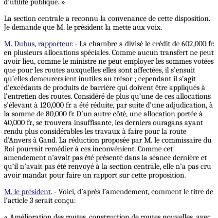
d’utilité publique. »
La section centrale a reconnu la convenance de cette disposition.
Je demande que M. le président la mette aux voix.
M. Dubus, rapporteur
. - La chambre a divisé le crédit de 602,000 fr.
en plusieurs allocations spéciales. Comme aucun transfert ne peut
avoir lieu, comme le ministre ne peut employer les sommes votées
que pour les routes auxquelles elles sont affectées, il s’ensuit
qu’elles demeureraient inutiles au trésor ; cependant il s’agit
d’excédants de produits de barrière qui doivent être appliqués à
l’entretien des routes. Considéré de plus qu’une de ces allocations
s’élevant à 120,000 fr. a été réduite, par suite d’une adjudication, à
la somme de 80,000 fr. D’un autre côté, une allocation portée à
40,000 fr., se trouvera insuffisante, les derniers ouragans ayant
rendu plus considérables les travaux à faire pour la route
d’Anvers à Gand. La réduction proposée par M. le commissaire du
Roi pourrait remédier à ces inconvénient. Comme cet
amendement n’avait pas été présenté dans la séance dernière et
qu’il n’avait pas été renvoyé à la section centrale, elle n’a pas cru
avoir mandat pour faire un rapport sur cette proposition.
M. le président
. - Voici, d’après l’amendement, comment le titre de
l’article 3 serait conçu:
« Amélioration des routes, construction de routes nouvelles, avec