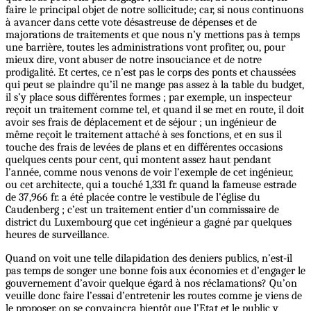
faire le principal objet de notre sollicitude; car, si nous continuons
à avancer dans cette vote désastreuse de dépenses et de
majorations de traitements et que nous n’y mettions pas à temps
une barrière, toutes les administrations vont profiter, ou, pour
mieux dire, vont abuser de notre insouciance et de notre
prodigalité. Et certes, ce n’est pas le corps des ponts et chaussées
qui peut se plaindre qu’il ne mange pas assez à la table du budget,
il s’y place sous différentes formes ; par exemple, un inspecteur
reçoit un traitement comme tel, et quand il se met en route, il doit
avoir ses frais de déplacement et de séjour ; un ingénieur de
même reçoit le traitement attaché à ses fonctions, et en sus il
touche des frais de levées de plans et en différentes occasions
quelques cents pour cent, qui montent assez haut pendant
l’année, comme nous venons de voir l’exemple de cet ingénieur,
ou cet architecte, qui a touché 1,331 fr. quand la fameuse estrade
de 37,966 fr. a été placée contre le vestibule de l’église du
Caudenberg ; c’est un traitement entier d’un commissaire de
district du Luxembourg que cet ingénieur a gagné par quelques
heures de surveillance.
Quand on voit une telle dilapidation des deniers publics, n’est-il
pas temps de songer une bonne fois aux économies et d’engager le
gouvernement d’avoir quelque égard à nos réclamations? Qu’on
veuille donc faire l’essai d’entretenir les routes comme je viens de
le proposer, on se convaincra bientôt que l’Etat et le public y