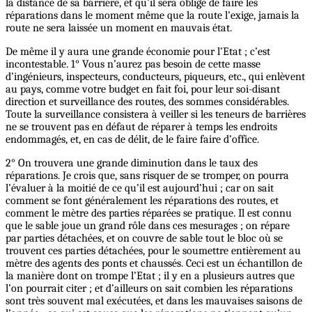
la distance de sa barrière, et qu’il sera obligé de faire les
réparations dans le moment même que la route l’exige, jamais la
route ne sera laissée un moment en mauvais état.
De même il y aura une grande économie pour l’Etat ; c’est
incontestable. 1° Vous n’aurez pas besoin de cette masse
d’ingénieurs, inspecteurs, conducteurs, piqueurs, etc., qui enlèvent
au pays, comme votre budget en fait foi, pour leur soi-disant
direction et surveillance des routes, des sommes considérables.
Toute la surveillance consistera à veiller si les teneurs de barrières
ne se trouvent pas en défaut de réparer à temps les endroits
endommagés, et, en cas de délit, de le faire faire d’office.
2° On trouvera une grande diminution dans le taux des
réparations. Je crois que, sans risquer de se tromper, on pourra
l’évaluer à la moitié de ce qu’il est aujourd’hui ; car on sait
comment se font généralement les réparations des routes, et
comment le mètre des parties réparées se pratique. Il est connu
que le sable joue un grand rôle dans ces mesurages ; on répare
par parties détachées, et on couvre de sable tout le bloc où se
trouvent ces parties détachées, pour le soumettre entièrement au
mètre des agents des ponts et chaussés. Ceci est un échantillon de
la manière dont on trompe l’Etat ; il y en a plusieurs autres que
l’on pourrait citer ; et d’ailleurs on sait combien les réparations
sont très souvent mal exécutées, et dans les mauvaises saisons de