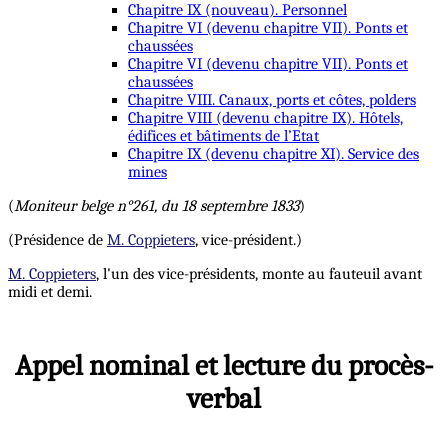
Chapitre IX (nouveau). Personnel
Chapitre VI (devenu chapitre VII). Ponts et
chaussées
Chapitre VI (devenu chapitre VII). Ponts et
chaussées
Chapitre VIII. Canaux, ports et côtes, polders
Chapitre VIII (devenu chapitre IX). Hôtels,
édifices et bâtiments de l’Etat
Chapitre IX (devenu chapitre XI). Service des
mines
(
Moniteur belge n°261, du 18 septembre 1833
)
(Présidence de
M. Coppieters
, vice-président.)
M. Coppieters
, l'un des vice-présidents, monte au fauteuil avant
midi et demi.
Appel nominal et lecture du procès-
verbal