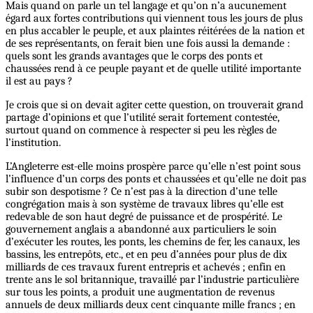
Mais quand on parle un tel langage et qu’on n’a aucunement
égard aux fortes contributions qui viennent tous les jours de plus
en plus accabler le peuple, et aux plaintes réitérées de la nation et
de ses représentants, on ferait bien une fois aussi la demande :
quels sont les grands avantages que le corps des ponts et
chaussées rend à ce peuple payant et de quelle utilité importante
il est au pays ?
Je crois que si on devait agiter cette question, on trouverait grand
partage d’opinions et que l’utilité serait fortement contestée,
surtout quand on commence à respecter si peu les règles de
l’institution.
L’Angleterre est-elle moins prospère parce qu’elle n’est point sous
l’influence d’un corps des ponts et chaussées et qu’elle ne doit pas
subir son despotisme ? Ce n’est pas à la direction d’une telle
congrégation mais à son système de travaux libres qu’elle est
redevable de son haut degré de puissance et de prospérité. Le
gouvernement anglais a abandonné aux particuliers le soin
d’exécuter les routes, les ponts, les chemins de fer, les canaux, les
bassins, les entrepôts, etc., et en peu d’années pour plus de dix
milliards de ces travaux furent entrepris et achevés ; enfin en
trente ans le sol britannique, travaillé par l’industrie particulière
sur tous les points, a produit une augmentation de revenus
annuels de deux milliards deux cent cinquante mille francs ; en