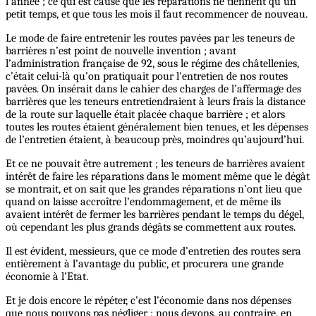
l’année ; ce qui est cause que les réparations ne tiennent qu’un
petit temps, et que tous les mois il faut recommencer de nouveau.
Le mode de faire entretenir les routes pavées par les teneurs de
barrières n’est point de nouvelle invention ; avant
l’administration française de 92, sous le régime des châtellenies,
c’était celui-là qu’on pratiquait pour l'entretien de nos routes
pavées. On insérait dans le cahier des charges de l’affermage des
barrières que les teneurs entretiendraient à leurs frais la distance
de la route sur laquelle était placée chaque barrière ; et alors
toutes les routes étaient généralement bien tenues, et les dépenses
de l’entretien étaient, à beaucoup près, moindres qu’aujourd’hui.
Et ce ne pouvait être autrement ; les teneurs de barrières avaient
intérêt de faire les réparations dans le moment même que le dégât
se montrait, et on sait que les grandes réparations n’ont lieu que
quand on laisse accroître l’endommagement, et de même ils
avaient intérêt de fermer les barrières pendant le temps du dégel,
où cependant les plus grands dégâts se commettent aux routes.
Il est évident, messieurs, que ce mode d’entretien des routes sera
entièrement à l’avantage du public, et procurera une grande
économie à l’Etat.
Et je dois encore le répéter, c’est l’économie dans nos dépenses
que nous pouvons pas négliger ; nous devons, au contraire, en