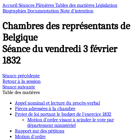
Accueil
Séances Plénières
Tables des matières
Législation
Biographies
Documentation
Note d’intention
Chambres des représentants de
Belgique
Séance du vendredi 3 février
1832
Séance précédente
Retour à la session
Séance suivante
Table des matières
Appel nominal et lecture du procès-verbal
Pièces adressées à la chambre
Projet de loi portant le budget de l'exercice 1832
Motion d'ordre visant à scinder le vote par
département ministériel
Rapport sur des pétitons
Motion d'ordre