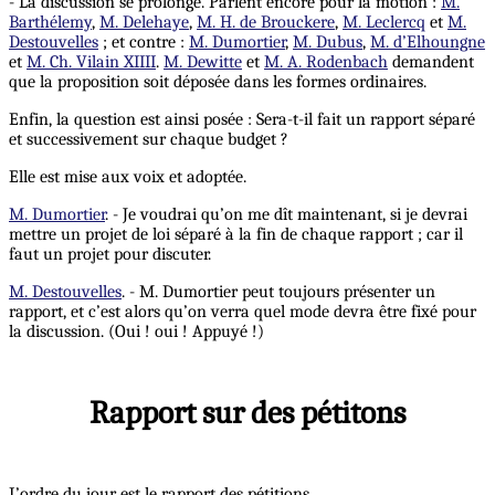
- La discussion se prolonge. Parlent encore pour la motion :
M.
Barthélemy
,
M. Delehaye
,
M. H. de Brouckere
,
M. Leclercq
et
M.
Destouvelles
; et contre :
M. Dumortier
,
M. Dubus
,
M. d’Elhoungne
et
M. Ch. Vilain XIIII
.
M. Dewitte
et
M. A. Rodenbach
demandent
que la proposition soit déposée dans les formes ordinaires.
Enfin, la question est ainsi posée : Sera-t-il fait un rapport séparé
et successivement sur chaque budget ?
Elle est mise aux voix et adoptée.
M. Dumortier
. - Je voudrai qu’on me dît maintenant, si je devrai
mettre un projet de loi séparé à la fin de chaque rapport ; car il
faut un projet pour discuter.
M. Destouvelles
. - M. Dumortier peut toujours présenter un
rapport, et c’est alors qu’on verra quel mode devra être fixé pour
la discussion. (Oui ! oui ! Appuyé !)
Rapport sur des pétitons
L’ordre du jour est le rapport des pétitions.