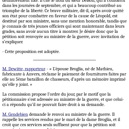
définitivement fixé. Il cite le nom du sieur Delson, qui a combattu
dans les journées de septembre, et qui a beaucoup contribué au
triomphe de la liberté. Ce brave militaire, dit-il, après avoir quitté
son état pour combattre en faveur de la cause de Léopold, est
destitué par son ministre, sans une mention honorable, tandis que
je connais de très jeunes officiers qui sont maintenant dans leurs
grades, sans avoir aucun titre à montrer. Je désire donc que la
pétition soit renvoyée au ministre de la guerre, avec invitation de
s’expliquer.
- Cette proposition est adoptée.
M. Dewitte, rapporteur
. - « L’épouse Broglia, né de Mathieu,
fabricante à Anvers, réclame le paiement de fournitures faites par
elle au 5ème bataillon de chasseurs, d’après un mémoire imprimé
qu’elle y joint. »
La commission propose l’ordre du jour, par le motif que la
pétitionnaire s’est adressée au ministre de la guerre, et que celui-
ci a répondu qu’il ne pouvait faire droit à sa demande.
M. Gendebien
demande le renvoi au ministre de la guerre. Il
rappelle les services rendus par le mari de la dame Broglia, et il
croit que ces services seuls suffisent pour que la pétition soit