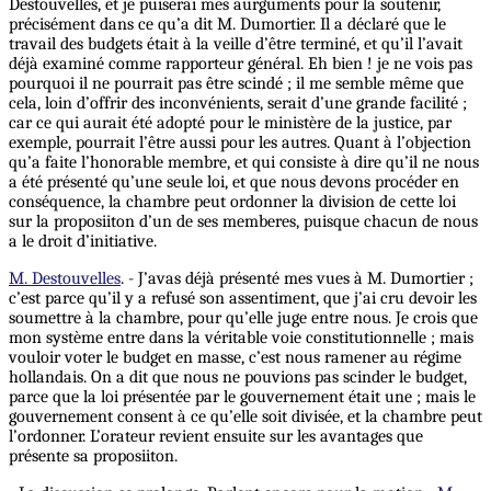
Destouvelles, et je puiserai mes aurguments pour la soutenir,
précisément dans ce qu’a dit M. Dumortier. Il a déclaré que le
travail des budgets était à la veille d’être terminé, et qu’il l’avait
déjà examiné comme rapporteur général. Eh bien ! je ne vois pas
pourquoi il ne pourrait pas être scindé ; il me semble même que
cela, loin d’offrir des inconvénients, serait d’une grande facilité ;
car ce qui aurait été adopté pour le ministère de la justice, par
exemple, pourrait l’être aussi pour les autres.
Quant
à l’objection
qu’a faite l’honorable membre, et qui consiste à dire qu’il ne nous
a été présenté qu’une seule loi, et que nous devons procéder en
conséquence, la chambre peut ordonner la division de cette loi
sur la proposiiton d’un de ses memberes, puisque chacun de nous
a le droit d’initiative.
M. Destouvelles
. - J’avas déjà présenté mes vues à M. Dumortier ;
c’est parce qu’il y a refusé son assentiment, que j’ai cru devoir les
soumettre à la chambre, pour qu’elle juge entre nous. Je crois que
mon système entre dans la véritable voie constitutionnelle ; mais
vouloir voter le budget en masse, c’est nous ramener au régime
hollandais.
On
a dit que nous ne pouvions pas scinder le budget,
parce que la loi présentée par le gouvernement était une ; mais le
gouvernement consent à ce qu’elle soit divisée, et la chambre peut
l’ordonner. L’orateur revient ensuite sur les avantages que
présente sa proposiiton.