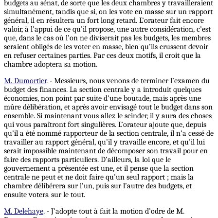
budgets au sénat, de sorte que les deux chambres y travailleraient
simultanément, tandis que si, on les vote en masse sur un rapport
général, il en résultera un fort long retard.
L’orateur
fait encore
valoir, à l’appui de ce qu’il propose, une autre considération, c’est
que, dans le cas où l’on ne diviserait pas les budgets, les membres
seraient obligés de les voter en masse, bien qu’ils crussent devoir
en refuser certaines parties. Par ces deux motifs, il croit que la
chambre adoptera sa motion.
M. Dumortier
. - Messieurs, nous venons de terminer l’examen du
budget des finances. La section centrale y a introduit quelques
économies, non point par suite d’une boutade, mais après une
mûre délibération, et après avoir envisagé tout le budget dans son
ensemble. Si maintenant vous allez le scinder, il y aura des choses
qui vous paraîtront fort singulières.
L’orateur
ajoute que, depuis
qu’il a été nommé rapporteur de la section centrale, il n’a cessé de
travailler au rapport général, qu’il y travaille encore, et qu’il lui
serait impossible maintenant de décomposer son travail pour en
faire des rapports particuliers. D’ailleurs, la loi que le
gouvernement a présentée est une, et il pense que la section
centrale ne peut et ne doit faire qu’un seul rapport ; mais la
chambre délibérera sur l’un, puis sur l’autre des budgets, et
ensuite votera sur le tout.
M. Delehaye
. - J’adopte tout à fait la motion d’odre de M.