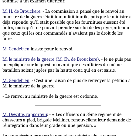
soumise à un examen ultérieur.
M. H. de Brouckere
. - La commission a pensé que le renvoi au
ministre de la guerre était tout à fait inutile,
puisque
le ministre a
déjà répondu qu’il était possible que les fournitues eussent été
faites, mais qu’il ne pouvait prendre sur lui de les payer, attendu
que ceux qui les ont commandés n’avaient pas le droit de les
faire.
M. Gendebien
insiste pour le renvoi.
M. le ministre de la guerre (M. Ch. de Brouckere)
. - Je ne puis pas
m’expliquer sur la question avant que des affaires du même
bataillon soient jugées par la haute cour, qui en est saisie.
M. Gendebien
. - C’est une raison de plus de renvoyer la pétition à
M. le ministre de la guerre.
- Le renvoi au ministre de la guerre est ordonné.
M. Dewitte, rapporteur
. - « Les officiers du 3ème régiment de
chasseurs à pied, brigade Mellinet, renouvellent leur demande de
réintégration dans leur grade ou une pension. »
La commission propose le renvoi au ministre de la guerre.