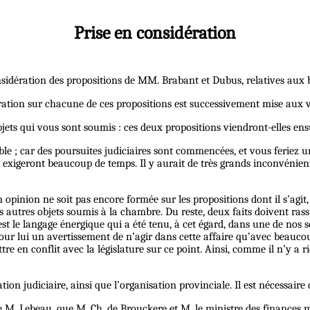
Prise en considération
considération des propositions de MM. Brabant et Dubus, relatives aux 
ration sur chacune de ces propositions est successivement mise aux v
jets qui vous sont soumis : ces deux propositions viendront-elles ensu
ssible ; car des poursuites judiciaires sont commencées, et vous feriez 
 exigeront beaucoup de temps. Il y aurait de très grands inconvénient
opinion ne soit pas encore formée sur les propositions dont il s’agit, 
s autres objets soumis à la chambre. Du reste, deux faits doivent ra
st le langage énergique qui a été tenu, à cet égard, dans une de nos 
pour lui un avertissement de n’agir dans cette affaire qu’avec beaucou
re en conflit avec la législature sur ce point. Ainsi, comme il n’y a 
on judiciaire, ainsi que l’organisation provinciale. Il est nécessaire 
able M. Lebeau, que M. Ch. de Brouckere et M. le ministre des finance