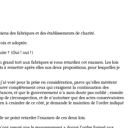
biens des fabriques et des établissements de charité.
oix et adoptée.
ite ? (Oui ! oui !)
un grand tort aux fabriques si vous retardiez cet examen. Les lois
s à remettre après elles nos deux propositions, pour lesquelles je
j’ai voté pour la prise en considération, parce qu’elles méritent
ssurer complètement ceux qui craignent la continuation des
séances, et que le gouvernement n’a sans doute pas oublié ; ensuite
p de circonspection, et de n’autoriser que des actes conservatoires
rien à craindre de ce côté, je demande le maintien de l’ordre indiqué
de ne point retarder l’examen de ces deux lois.
s m’ont assuré que le gouvernement a donné l’ordre formel aux