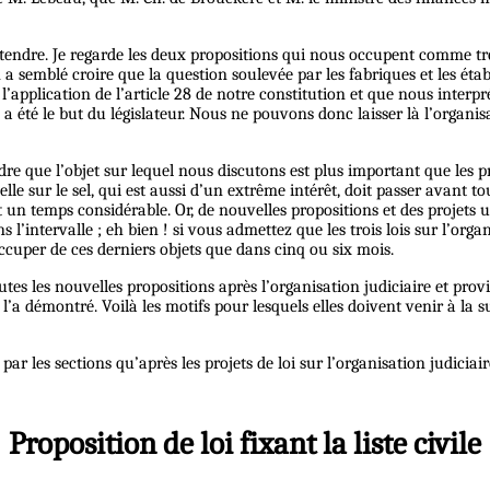
ntendre. Je regarde les deux propositions qui nous occupent comme trè
n a semblé croire que la question soulevée par les fabriques et les éta
 l’application de l’article 28 de notre constitution et que nous interp
été le but du législateur. Nous ne pouvons donc laisser là l’organisa
ndre que l’objet sur lequel nous discutons est plus important que les p
lle sur le sel, qui est aussi d’un extrême intérêt, doit passer avant to
t un temps considérable. Or, de nouvelles propositions et des projets 
s l’intervalle ;
eh
bien ! si vous admettez que les trois lois sur l’organ
ccuper de ces derniers objets que dans cinq ou six mois.
tes les nouvelles propositions après l’organisation judiciaire et pro
a démontré. Voilà les motifs pour lesquels elles doivent venir à la su
 les sections qu’après les projets de loi sur l’organisation judiciair
Proposition de loi fixant la liste civile