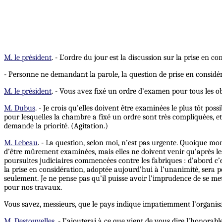
M. le président
. - L’ordre du jour est la discussion sur la prise en 
- Personne ne demandant la parole, la question de prise en considé
M. le président
. - Vous avez fixé un ordre d’examen pour tous les ob
M. Dubus
. - Je crois qu’elles doivent être examinées le plus tôt po
pour lesquelles la chambre a fixé un ordre sont très compliquées, et
demande la priorité. (Agitation.)
M. Lebeau
. - La question, selon moi, n’est pas urgente. Quoique mon 
d’être mûrement examinées, mais elles ne doivent venir qu’après le
poursuites judiciaires commencées contre les fabriques : d’abord c’e
la prise en considération, adoptée aujourd’hui à l’unanimité, sera 
seulement. Je ne pense pas qu’il puisse avoir l’imprudence de se mett
pour nos travaux.
Vous savez, messieurs, que le pays indique impatiemment l’organisati
M. Destouvelles
. - J’ajouterai à ce que vient de vous dire l’honor