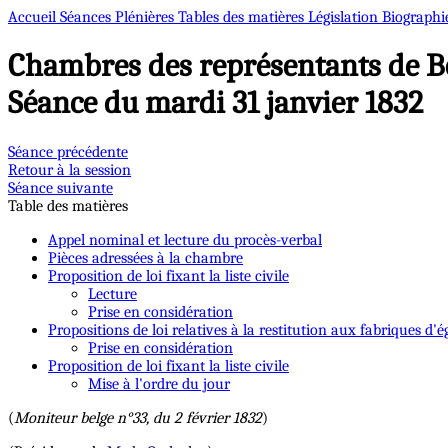
Accueil
Séances Plénières
Tables des matières
Législation
Biographi
Chambres des représentants de B
Séance du mardi 31 janvier 1832
Séance précédente
Retour à la session
Séance suivante
Table des matières
Appel nominal et lecture du procès-verbal
Pièces adressées à la chambre
Proposition de loi fixant la liste civile
Lecture
Prise en considération
Propositions de loi relatives à la restitution aux fabriques d'
Prise en considération
Proposition de loi fixant la liste civile
Mise à l'ordre du jour
(
Moniteur belge n°33, du 2 février 1832
)