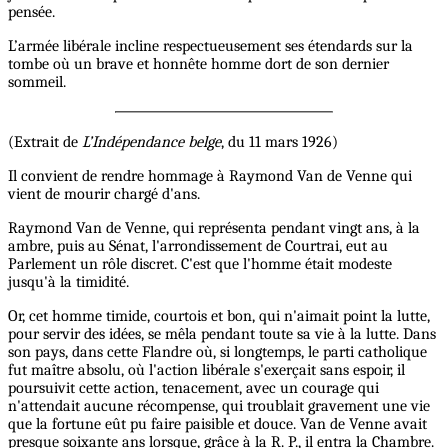
pensée.
L’armée libérale incline respectueusement ses étendards sur la
tombe où un brave et honnête homme dort de son dernier
sommeil.
(Extrait de
L’Indépendance belge
, du 11 mars 1926)
Il convient de rendre hommage à Raymond Van de Venne qui
vient de mourir chargé d'ans.
Raymond Van de Venne, qui représenta pendant vingt ans, à la
ambre, puis au Sénat, l'arrondissement de Courtrai, eut au
Parlement un rôle discret. C'est que l'homme était modeste
jusqu'à la timidité.
Or, cet homme timide, courtois et bon, qui n'aimait point la lutte,
pour servir des idées, se mêla pendant toute sa vie à la lutte. Dans
son pays, dans cette Flandre où, si longtemps, le parti catholique
fut maître absolu, où l'action libérale s'exerçait sans espoir, il
poursuivit cette action, tenacement, avec un courage qui
n'attendait aucune récompense, qui troublait gravement une vie
que la fortune eût pu faire paisible et douce. Van de Venne avait
presque soixante ans lorsque, grâce à la R. P., il entra la Chambre.