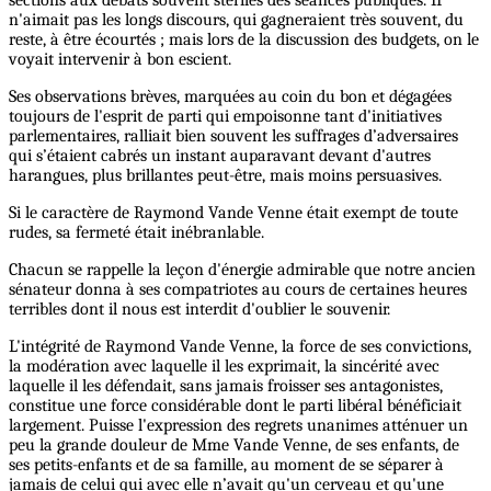
n'aimait pas les longs discours, qui gagneraient très souvent, du
reste, à être écourtés ; mais lors de la discussion des budgets, on le
voyait intervenir à bon escient.
Ses observations brèves, marquées au coin du bon et dégagées
toujours de l'esprit de parti qui empoisonne tant d'initiatives
parlementaires, ralliait bien souvent les suffrages d’adversaires
qui s’étaient cabrés un instant auparavant devant d'autres
harangues, plus brillantes peut-être, mais moins persuasives.
Si le caractère de Raymond Vande Venne était exempt de toute
rudes, sa fermeté était inébranlable.
Chacun se rappelle la leçon d'énergie admirable que notre ancien
sénateur donna à ses compatriotes au cours de certaines heures
terribles dont il nous est interdit d'oublier le souvenir.
L'intégrité de Raymond Vande Venne, la force de ses convictions,
la modération avec laquelle il les exprimait, la sincérité avec
laquelle il les défendait, sans jamais froisser ses antagonistes,
constitue une force considérable dont le parti libéral bénéficiait
largement. Puisse l'expression des regrets unanimes atténuer un
peu la grande douleur de Mme Vande Venne, de ses enfants, de
ses petits-enfants et de sa famille, au moment de se séparer à
jamais de celui qui avec elle n’avait qu'un cerveau et qu'une