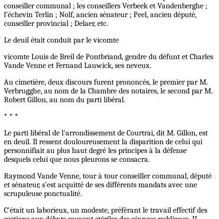
conseiller communal ; les conseillers Verbeek et Vandenberghe ;
l’échevin Terlin ; Nolf, ancien sénateur ; Peel, ancien député,
conseiller provincial ; Delaer, etc.
Le deuil était conduit par le vicomte
vicomte Louis de Breil de Pontbriand, gendre du défunt et Charles
Vande Venne et Fernand Lauwick, ses neveux.
Au cimetière, deux discours furent prononcés, le premier par M.
Verbrugghe, au nom de la Chambre des notaires, le second par M.
Robert Gillon, au nom du parti libéral.
* * *
Le parti libéral de l'arrondissement de Courtrai, dit M. Gillon, est
en deuil. Il ressent douloureusement la disparition de celui qui
personnifiait au plus haut degré les principes à la défense
desquels celui que nous pleurons se consacra.
Raymond Vande Venne, tour à tour conseiller communal, député
et sénateur, s’est acquitté de ses différents mandats avec une
scrupuleuse ponctualité.
C'était un laborieux, un modeste, préférant le travail effectif des
sections aux débats souvent stériles des séances publiques. II