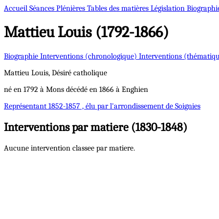
Accueil
Séances Plénières
Tables des matières
Législation
Biographi
Mattieu
Louis (1792-1866)
Biographie
Interventions (chronologique)
Interventions (thématiq
Mattieu
Louis, Désiré
catholique
né en 1792 à Mons décédé en 1866 à Enghien
Représentant
1852-1857 , élu par l'arrondissement de Soignies
Interventions par matiere (1830-1848)
Aucune intervention classee par matiere.