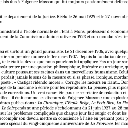
de lois dus à Fulgence Masson qui fut toujours passionnément défenseur
it le département de la Justice. Réélu le 26 mai 1929 et le 27 novembr
u.
ministratif à l’Ecole normale de l’Etat à Mons, professeur d’économie
ident de la Commission administrative en 1923 et son mandat s’est ter
ussi et surtout un grand journaliste. Le 21 décembre 1906, avec quelq
 sortir son premier numéro le 1er mars 1907. Depuis la fondation de ce
 », telle était la devise que nous pouvions lui appliquer. Pas un jour s
sât tenter par une question philosophique, littéraire ou artistique, qu
te culture poussant ses racines dans un merveilleux humanisme. Celui 
e perdait jamais le sens de la mesure et, si sa phrase, ironique, mord
 du poète : « Castigat ridendo mores ». Corriger les mœurs en riant… D
usage de la machine à écrire pour les reproduire. La pensée, plus rapide
 de corrections. Un vrai casse-tête pour le secrétaire de rédaction et le
artifice ; il était comme les discours de Fulgence Masson : une explos
intes publications :
La Chronique, L’Etoile Belge, Le Petit Bleu, La Fl
l
Le Soir
pendant une période s’échelonnant du 21 juin 1927 au 28 mar
ur les problèmes compliqués que chaque jour fait surgir, et dont les s
 accomplir son devoir, mettre sa conscience à l’aise en prenant pour pr
numéro spécial du vingt-cinquième anniversaire de
La Province
, 1er ma