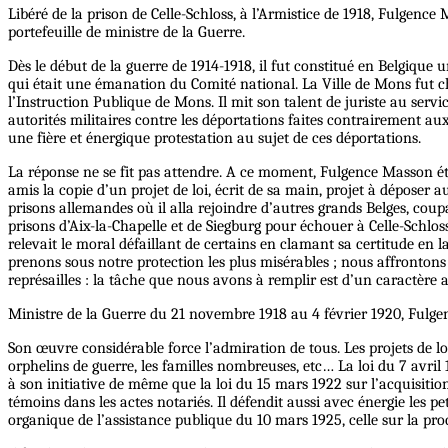
Libéré de la prison de Celle-Schloss, à l’Armistice de 1918, Fulgenc
portefeuille de ministre de la Guerre.
Dès le début de la guerre de 1914-1918, il fut constitué en Belgique
qui était une émanation du Comité national. La Ville de Mons fut ch
l’Instruction Publique de Mons. Il mit son talent de juriste au servi
autorités militaires contre les déportations faites contrairement aux
une fière et énergique protestation au sujet de ces déportations.
La réponse ne se fit pas attendre. A ce moment, Fulgence Masson ét
amis la copie d’un projet de loi, écrit de sa main, projet à déposer a
prisons allemandes où il alla rejoindre d’autres grands Belges, coup
prisons d’Aix-la-Chapelle et de Siegburg pour échouer à Celle-Schloss 
relevait le moral défaillant de certains en clamant sa certitude en 
prenons sous notre protection les plus misérables ; nous affrontons 
représailles : la tâche que nous avons à remplir est d’un caractère a
Ministre de la Guerre du 21 novembre 1918 au 4 février 1920, Fulge
Son œuvre considérable force l’admiration de tous. Les projets de lois 
orphelins de guerre, les familles nombreuses, etc… La loi du 7 avri
à son initiative de même que la loi du 15 mars 1922 sur l’acquisition
témoins dans les actes notariés. Il défendit aussi avec énergie les pe
organique de l’assistance publique du 10 mars 1925, celle sur la pr