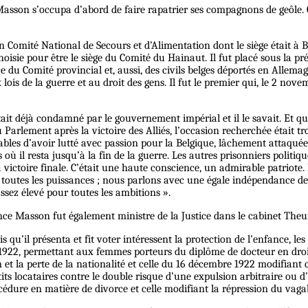
e Masson s’occupa d’abord de faire rapatrier ses compagnons de geôle. 
 un Comité National de Secours et d’Alimentation dont le siège était à
oisie pour être le siège du Comité du Hainaut. Il fut placé sous la p
ce du Comité provincial et, aussi, des civils belges déportés en Allem
 lois de la guerre et au droit des gens. Il fut le premier qui, le 2 n
ait déjà condamné par le gouvernement impérial et il le savait. Et q
u Parlement après la victoire des Alliés, l’occasion recherchée était t
ables d’avoir lutté avec passion pour la Belgique, lâchement attaquée
où il resta jusqu’à la fin de la guerre. Les autres prisonniers politiqu
la victoire finale. C’était une haute conscience, un admirable patriot
toutes les puissances ; nous parlons avec une égale indépendance deva
ssez élevé pour toutes les ambitions ».
nce Masson fut également ministre de la Justice dans le cabinet The
qu’il présenta et fit voter intéressent la protection de l’enfance, les 
l 1922, permettant aux femmes porteurs du diplôme de docteur en droit 
 et la perte de la nationalité et celle du 16 décembre 1922 modifiant 
tits locataires contre le double risque d’une expulsion arbitraire ou d
océdure en matière de divorce et celle modifiant la répression du vaga