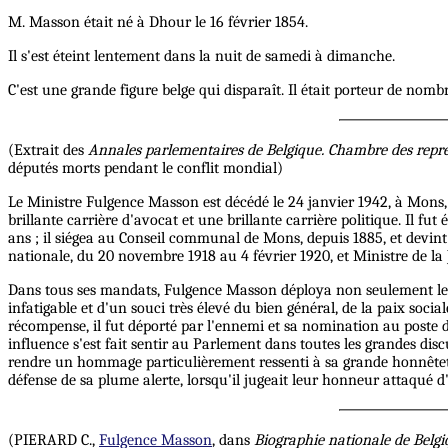
M. Masson était né à Dhour le 16 février 1854.
Il s'est éteint lentement dans la nuit de samedi à dimanche.
C'est une grande figure belge qui disparaît. Il était porteur de nombr
(Extrait des
Annales parlementaires de Belgique. Chambre des repr
députés morts pendant le conflit mondial)
Le Ministre Fulgence Masson est décédé le 24 janvier 1942, à Mons, 
brillante carrière d'avocat et une brillante carrière politique. Il f
ans ; il siégea au Conseil communal de Mons, depuis 1885, et devint
nationale, du 20 novembre 1918 au 4 février 1920, et Ministre de la
Dans tous ses mandats, Fulgence Masson déploya non seulement les re
infatigable et d'un souci très élevé du bien général, de la paix soc
récompense, il fut déporté par l'ennemi et sa nomination au poste d
influence s'est fait sentir au Parlement dans toutes les grandes disc
rendre un hommage particulièrement ressenti à sa grande honnêteté 
défense de sa plume alerte, lorsqu'il jugeait leur honneur attaqué 
(PIERARD C.,
Fulgence Masson
, dans
Biographie nationale de Belgi