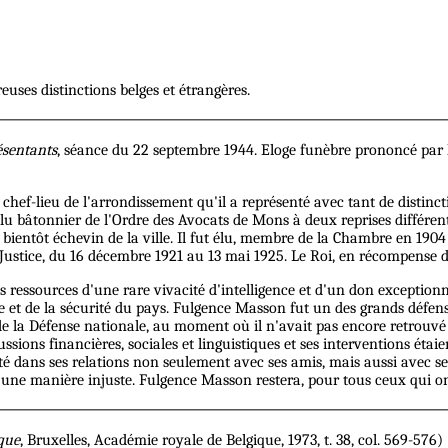
euses distinctions belges et étrangères.
ésentants
, séance du 22 septembre 1944. Eloge funèbre prononcé par
chef-lieu de l'arrondissement qu'il a représenté avec tant de distinc
ut élu bâtonnier de l'Ordre des Avocats de Mons à deux reprises différen
 bientôt échevin de la ville. Il fut élu, membre de la Chambre en 19
 Justice, du 16 décembre 1921 au 13 mai 1925. Le Roi, en récompense de
ssources d'une rare vivacité d'intelligence et d'un don exceptionnel
iale et de la sécurité du pays. Fulgence Masson fut un des grands défe
e la Défense nationale, au moment où il n'avait pas encore retrouvé 
ussions financières, sociales et linguistiques et ses interventions ét
dans ses relations non seulement avec ses amis, mais aussi avec ses 
d'une manière injuste. Fulgence Masson restera, pour tous ceux qui on
que
, Bruxelles, Académie royale de Belgique, 1973, t. 38, col. 569-576)