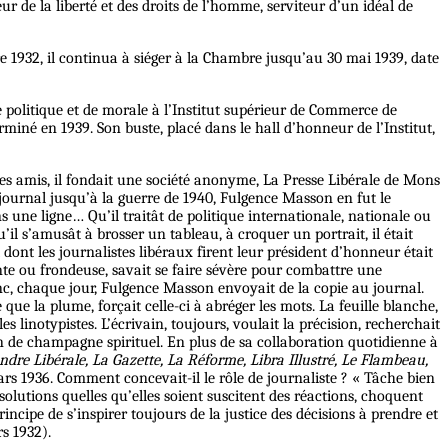
 de la liberté et des droits de l’homme, serviteur d’un idéal de
e 1932, il continua à siéger à la Chambre jusqu’au 30 mai 1939, date
 politique et de morale à l’Institut supérieur de Commerce de
miné en 1939. Son buste, placé dans le hall d’honneur de l’Institut,
ues amis, il fondait une société anonyme, La Presse Libérale de Mons
 journal jusqu’à la guerre de 1940, Fulgence Masson en fut le
ans une ligne… Qu’il traitât de politique internationale, nationale ou
’il s’amusât à brosser un tableau, à croquer un portrait, il était
dont les journalistes libéraux firent leur président d’honneur était
ante ou frondeuse, savait se faire sévère pour combattre une
onc, chaque jour, Fulgence Masson envoyait de la copie au journal.
 que la plume, forçait celle-ci à abréger les mots. La feuille blanche,
s linotypistes. L’écrivain, toujours, voulait la précision, recherchait
ion de champagne spirituel. En plus de sa collaboration quotidienne à
andre Libérale, La Gazette, La Réforme, Libra Illustré, Le Flambeau,
s 1936. Comment concevait-il le rôle de journaliste ? « Tâche bien
olutions quelles qu’elles soient suscitent des réactions, choquent
incipe de s’inspirer toujours de la justice des décisions à prendre et
rs 1932).