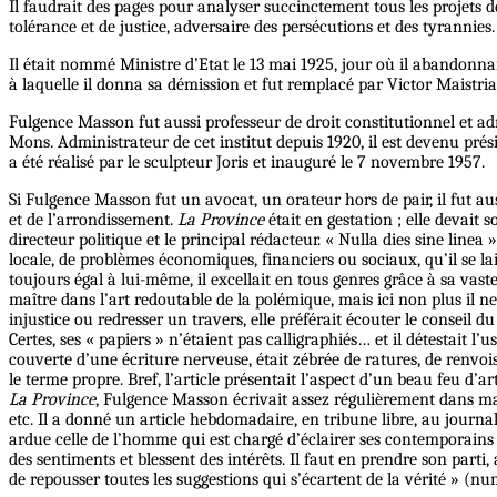
Il faudrait des pages pour analyser succinctement tous les projets 
tolérance et de justice, adversaire des persécutions et des tyrannies.
Il était nommé Ministre d’Etat le 13 mai 1925, jour où il abandonna
à laquelle il donna sa démission et fut remplacé par Victor Maistria
Fulgence Masson fut aussi professeur de droit constitutionnel et ad
Mons. Administrateur de cet institut depuis 1920, il est devenu prés
a été réalisé par le sculpteur Joris et inauguré le 7 novembre 1957.
Si Fulgence Masson fut un avocat, un orateur hors de pair, il fut a
et de l’arrondissement.
La Province
était en gestation ; elle devait
directeur politique et le principal rédacteur. « Nulla dies sine linea
locale, de problèmes économiques, financiers ou sociaux, qu’il se lais
toujours égal à lui-même, il excellait en tous genres grâce à sa vas
maître dans l’art redoutable de la polémique, mais ici non plus il n
injustice ou redresser un travers, elle préférait écouter le conseil
Certes, ses « papiers » n’étaient pas calligraphiés… et il détestait l’
couverte d’une écriture nerveuse, était zébrée de ratures, de renvois,
le terme propre. Bref, l’article présentait l’aspect d’un beau feu d’
La Province
, Fulgence Masson écrivait assez régulièrement dans ma
etc. Il a donné un article hebdomadaire, en tribune libre, au journa
ardue celle de l’homme qui est chargé d’éclairer ses contemporains s
des sentiments et blessent des intérêts. Il faut en prendre son parti,
de repousser toutes les suggestions qui s’écartent de la vérité » (