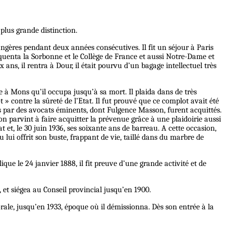
 plus grande distinction.
rangères pendant deux années consécutives. Il fit un séjour à Paris
fréquenta la Sorbonne et le Collège de France et aussi Notre-Dame et
ans, il rentra à Dour, il était pourvu d’un bagage intellectuel très
ie à Mons qu’il occupa jusqu’à sa mort. Il plaida dans de très
 » contre la sûreté de l’Etat. Il fut prouvé que ce complot avait été
us par des avocats éminents, dont Fulgence Masson, furent acquittés.
n parvint à faire acquitter la prévenue grâce à une plaidoirie aussi
et, le 30 juin 1936, ses soixante ans de barreau. A cette occasion,
 lui offrit son buste, frappant de vie, taillé dans du marbre de
que le 24 janvier 1888, il fit preuve d’une grande activité et de
 et siégea au Conseil provincial jusqu’en 1900.
ale, jusqu’en 1933, époque où il démissionna. Dès son entrée à la