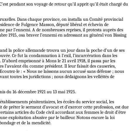
C’est pendant son voyage de retour qu’il apprit qu’il était chargé du
 Bruxelles. Dans chaque province, on installa un Comité provincial
résidence de Fulgence Masson, député libéral et échevin de
agne par l’ennemi. A de nombreuses reprises, il protesta auprès des
ovembre 1915, osa braver l’ennemi en adressant au général von Bissing
uand la police allemande trouva un jour dans la poche d’un de ses
rouvée. Ce fut la condamnation à l’exil, l’incarcération dans les
. D’abord emprisonné à Mons le 21 avril 1918, il passa par les
es l’avaient élu comme président. Il leur faisait des causeries,
e. Ecoutez-le : « Nous ne laissons aucun accusé sans défense ; nous
nt toutes les juridictions ; nous dédaignons les velléités de
unis du 16 décembre 1921 au 13 mai 1925.
établissements pénitentiaires, les écoles du service social, les
de prêter le serment d’avocat et d’exercer cette profession, est due
certains articles du Code civil accordant aux femmes le droit d’être
’une exploitation abusive par le bailleur. Notons encore la loi
bondage et de la mendicité.