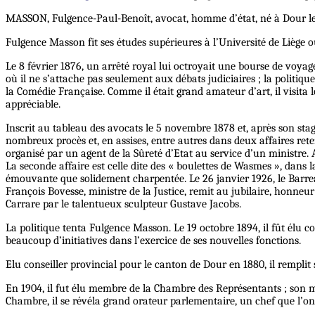
MASSON, Fulgence-Paul-Benoît, avocat, homme d’état, né à Dour le 
Fulgence Masson fit ses études supérieures à l’Université de Liège où
Le 8 février 1876, un arrêté royal lui octroyait une bourse de voyag
où il ne s’attache pas seulement aux débats judiciaires ; la politiqu
la Comédie Française. Comme il était grand amateur d’art, il visita 
appréciable.
Inscrit au tableau des avocats le 5 novembre 1878 et, après son stage
nombreux procès et, en assises, entre autres dans deux affaires reten
organisé par un agent de la Sûreté d’Etat au service d’un ministre.
La seconde affaire est celle dite des « boulettes de Wasmes », dans
émouvante que solidement charpentée. Le 26 janvier 1926, le Barreau
François Bovesse, ministre de la Justice, remit au jubilaire, honneur
Carrare par le talentueux sculpteur Gustave Jacobs.
La politique tenta Fulgence Masson. Le 19 octobre 1894, il fût élu co
beaucoup d’initiatives dans l’exercice de ses nouvelles fonctions.
Elu conseiller provincial pour le canton de Dour en 1880, il remplit
En 1904, il fut élu membre de la Chambre des Représentants ; son ma
Chambre, il se révéla grand orateur parlementaire, un chef que l’on 