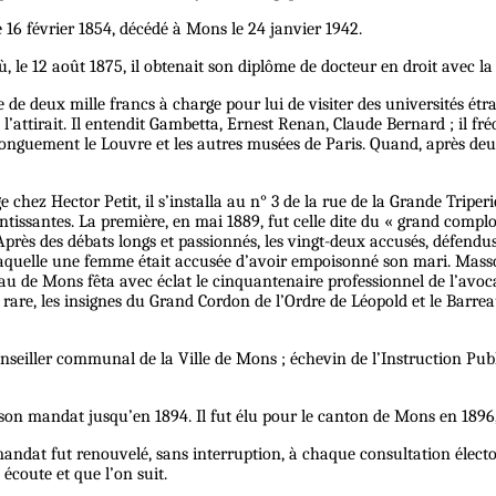
16 février 1854, décédé à Mons le 24 janvier 1942.
, le 12 août 1875, il obtenait son diplôme de docteur en droit avec la
e de deux mille francs à charge pour lui de visiter des universités ét
e l’attirait. Il entendit Gambetta, Ernest Renan, Claude Bernard ; il 
longuement le Louvre et les autres musées de Paris. Quand, après deux 
 chez Hector Petit, il s’installa au n° 3 de la rue de la Grande Triper
tissantes. La première, en mai 1889, fut celle dite du « grand complot
 Après des débats longs et passionnés, les vingt-deux accusés, défend
 laquelle une femme était accusée d’avoir empoisonné son mari. Masso
 de Mons fêta avec éclat le cinquantenaire professionnel de l’avocat 
 rare, les insignes du Grand Cordon de l’Ordre de Léopold et le Barreau
nseiller communal de la Ville de Mons ; échevin de l’Instruction Publi
 son mandat jusqu’en 1894. Il fut élu pour le canton de Mons en 1896,
ndat fut renouvelé, sans interruption, à chaque consultation élector
écoute et que l’on suit.