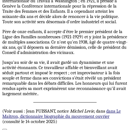
internationale du Travail à Washington ; en 1921, il préside à
Genève la Conférence internationale pour la répression de la
Traite des Femmes et des Enfants. Il a cependant atteint les
soixante-dix ans et décide alors de renoncer à la vie politique.
Toute son activité sera désormais d'ordre industriel et social.
Père de onze enfants, il accepte d'être le premier président de la
Ligue des Familles nombreuses (1921-1929) et y joint la présidence
de multiples associations. Ce n'est qu'en 1938, âgé de quatre-vingt-
six ans, qu'il déposera sa dernière démission, celle de président du
Conseil d'administration des vicinaux.
Jusqu'au soir de sa vie, il avait gardé un dynamisme et une
activité étonnants. Ce travailleur affable et bienveillant avait
séduit partout et imposé le respect ; cet improvisateur à la fois
souple et ferme dans ses convictions s'était révélé un président
remarquable dans les débats difficiles. Les honneurs qui lui furent
rendus après sa mort exprimèrent une reconnaissance qu'il avait
largement méritée..
(Voir aussi : Jean PUISSANT, notice
Michel Levie
, dans
dans Le
Maîtron, dictionnaire biographie du mouvement ouvrier
(consulté le 14 octobre 2025)