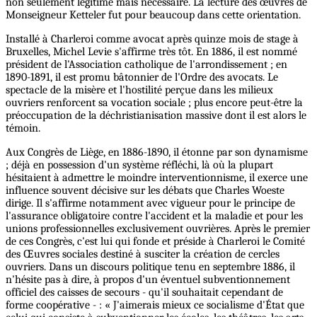
non seulement légitime mais nécessaire. La lecture des œuvres de
Monseigneur Ketteler fut pour beaucoup dans cette orientation.
Installé à Charleroi comme avocat après quinze mois de stage à
Bruxelles, Michel Levie s'affirme très tôt. En 1886, il est nommé
président de l'Association catholique de l'arrondissement ; en
1890-1891, il est promu bâtonnier de l'Ordre des avocats. Le
spectacle de la misère et l'hostilité perçue dans les milieux
ouvriers renforcent sa vocation sociale ; plus encore peut-être la
préoccupation de la déchristianisation massive dont il est alors le
témoin.
Aux Congrès de Liège, en 1886-1890, il étonne par son dynamisme
; déjà en possession d'un système réfléchi, là où la plupart
hésitaient à admettre le moindre interventionnisme, il exerce une
influence souvent décisive sur les débats que Charles Woeste
dirige. Il s'affirme notamment avec vigueur pour le principe de
l'assurance obligatoire contre l'accident et la maladie et pour les
unions professionnelles exclusivement ouvrières. Après le premier
de ces Congrès, c'est lui qui fonde et préside à Charleroi le Comité
des Œuvres sociales destiné à susciter la création de cercles
ouvriers. Dans un discours politique tenu en septembre 1886, il
n'hésite pas à dire, à propos d'un éventuel subventionnement
officiel des caisses de secours - qu'il souhaitait cependant de
forme coopérative - : « J'aimerais mieux ce socialisme d'État que