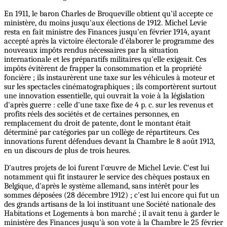
En 1911, le baron Charles de Broqueville obtient qu'il accepte ce
ministère, du moins jusqu'aux élections de 1912. Michel Levie
resta en fait ministre des Finances jusqu'en février 1914, ayant
accepté après la victoire électorale d'élaborer le programme des
nouveaux impôts rendus nécessaires par la situation
internationale et les préparatifs militaires qu'elle exigeait. Ces
impôts évitèrent de frapper la consommation et la propriété
foncière ; ils instaurèrent une taxe sur les véhicules à moteur et
sur les spectacles cinématographiques ; ils comportèrent surtout
une innovation essentielle, qui ouvrait la voie à la législation
d'après guerre : celle d'une taxe fixe de 4 p. c. sur les revenus et
profits réels des sociétés et de certaines personnes, en
remplacement du droit de patente, dont le montant était
déterminé par catégories par un collège de répartiteurs. Ces
innovations furent défendues devant la Chambre le 8 août 1913,
en un discours de plus de trois heures.
D'autres projets de loi furent l'œuvre de Michel Levie. C'est lui
notamment qui fit instaurer le service des chèques postaux en
Belgique, d'après le système allemand, sans intérêt pour les
sommes déposées (28 décembre 1912) ; c'est lui encore qui fut un
des grands artisans de la loi instituant une Société nationale des
Habitations et Logements à bon marché ; il avait tenu à garder le
ministère des Finances jusqu'à son vote à la Chambre le 25 février