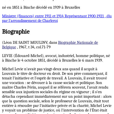
né en 1851 à Binche décédé en 1939 à Bruxelles
Ministre
(finances) entre 1911 et 1914
Représentant
1900-1921 , élu
par l'arrondissement de Charleroi
Biographie
(Léon DE SAINT MOULINV, dans
Biographie Nationale de
Belgique
, 1967, t 34, col.71-79
LEVIE (Édouard-Michel), avocat, industriel, homme politique, né
à Binche le 4 octobre 1851, décédé à Bruxelles le 6 mars 1939.
Michel Levie n'avait pas vingt-deux ans quand il acquit à
Louvain le titre de docteur en droit. De son père commerçant, il
tenait l'initiative et l'esprit de travail. A Louvain, il avait trouvé
une vocation : se dévouer à la cause sociale et politique. Son
maître Charles Périn, auquel il se référera souvent, l'avait rendu
sensible aux injustices sociales du régime en vigueur ; il s'en
détacha cependant immédiatement sur un point important : alors
que la question sociale, selon le professeur de Louvain, était tout
entière à résoudre par l'initiative privée et la charité, Michel Levie
y voyait un problème de justice, où l'intervention de l'État était