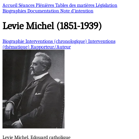
Accueil
Séances Plénières
Tables des matières
Législation
Biographies
Documentation
Note d’intention
Levie
Michel (1851-1939)
Biographie
Interventions (chronologique)
Interventions
(thématique)
Rapporteur/Auteur
Levie
Michel, Edouard
catholique