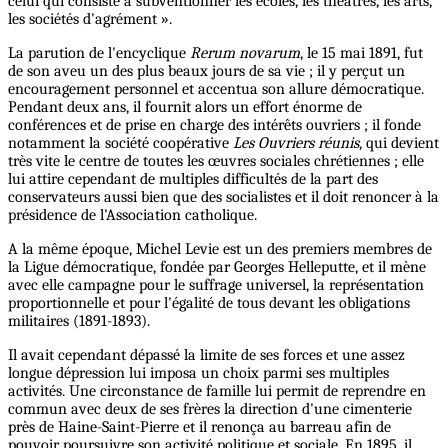
celui qui consiste à subventionner les écoles, les théâtres, les arts,
les sociétés d'agrément ».
La parution de l'encyclique
Rerum novarum
, le 15 mai 1891, fut
de son aveu un des plus beaux jours de sa vie ; il y perçut un
encouragement personnel et accentua son allure démocratique.
Pendant deux ans, il fournit alors un effort énorme de
conférences et de prise en charge des intérêts ouvriers ; il fonde
notamment la société coopérative
Les Ouvriers réunis
, qui devient
très vite le centre de toutes les œuvres sociales chrétiennes ; elle
lui attire cependant de multiples difficultés de la part des
conservateurs aussi bien que des socialistes et il doit renoncer à la
présidence de l'Association catholique.
A la même époque, Michel Levie est un des premiers membres de
la Ligue démocratique, fondée par Georges Helleputte, et il mène
avec elle campagne pour le suffrage universel, la représentation
proportionnelle et pour l'égalité de tous devant les obligations
militaires (1891-1893).
Il avait cependant dépassé la limite de ses forces et une assez
longue dépression lui imposa un choix parmi ses multiples
activités. Une circonstance de famille lui permit de reprendre en
commun avec deux de ses frères la direction d'une cimenterie
près de Haine-Saint-Pierre et il renonça au barreau afin de
pouvoir poursuivre son activité politique et sociale. En 1895, il