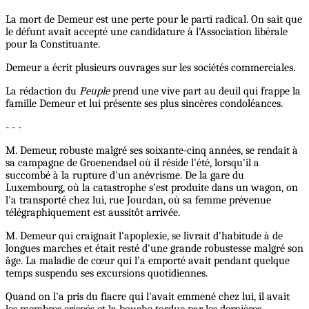
La mort de Demeur est une perte pour le parti radical. On sait que
le défunt avait accepté une candidature à l’Association libérale
pour la Constituante.
Demeur a écrit plusieurs ouvrages sur les sociétés commerciales.
La rédaction du
Peuple
prend une vive part au deuil qui frappe la
famille Demeur et lui présente ses plus sincères condoléances.
- - -
M. Demeur, robuste malgré ses soixante-cinq années, se rendait à
sa campagne de Groenendael où il réside l'été, lorsqu'il a
succombé à la rupture d'un anévrisme. De la gare du
Luxembourg, où la catastrophe s’est produite dans un wagon, on
l'a transporté chez lui, rue Jourdan, où sa femme prévenue
télégraphiquement est aussitôt arrivée.
M. Demeur qui craignait l'apoplexie, se livrait d'habitude à de
longues marches et était resté d'une grande robustesse malgré son
âge. La maladie de cœur qui l'a emporté avait pendant quelque
temps suspendu ses excursions quotidiennes.
Quand on l'a pris du fiacre qui l'avait emmené chez lui, il avait
les membres crispés et la bouche tordue par les dernières