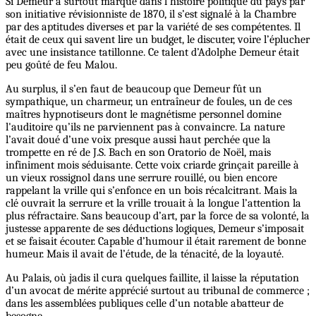
Si Demeur a surtout marqué dans l’histoire politique du pays par
son initiative révisionniste de 1870, il s’est signalé à la Chambre
par des aptitudes diverses et par la variété de ses compétentes. Il
était de ceux qui savent lire un budget, le discuter, voire l’éplucher
avec une insistance tatillonne. Ce talent d’Adolphe Demeur était
peu goûté de feu Malou.
Au surplus, il s’en faut de beaucoup que Demeur fût un
sympathique, un charmeur, un entraîneur de foules, un de ces
maîtres hypnotiseurs dont le magnétisme personnel domine
l'auditoire qu’ils ne parviennent pas à convaincre. La nature
l’avait doué d’une voix presque aussi haut perchée que la
trompette en ré de J.S. Bach en son Oratorio de Noël, mais
infiniment mois séduisante. Cette voix criarde grinçait pareille à
un vieux rossignol dans une serrure rouillé, ou bien encore
rappelant la vrille qui s’enfonce en un bois récalcitrant. Mais la
clé ouvrait la serrure et la vrille trouait à la longue l’attention la
plus réfractaire. Sans beaucoup d’art, par la force de sa volonté, la
justesse apparente de ses déductions logiques, Demeur s’imposait
et se faisait écouter. Capable d’humour il était rarement de bonne
humeur. Mais il avait de l’étude, de la ténacité, de la loyauté.
Au Palais, où jadis il cura quelques faillite, il laisse la réputation
d’un avocat de mérite apprécié surtout au tribunal de commerce ;
dans les assemblées publiques celle d’un notable abatteur de
besogne.