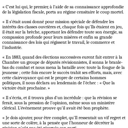
« C'est lui qui, le premier, à l'aide de sa connaissance approfondie
de la législation fiscale, porta au régime censitaire le coup mortel.
« Il s’était aussi donné pour mission spéciale de défendre les
intérêts des classes ouvrières et, chaque fois qu'Ils étaient en jeu,
il était sur la brèche, apportant les défendre toute son énergie, sa
compassion profonde pour leurs misères et enfin sa grande
connaissance des lois qui régissent le travail, le commerce et
l'industrie.
« En 1883, quand des élections successives eurent fait entrer à la
Chambre un groupe de députés révisionnistes, il sonna le branle-
bas du combat et nous mena la bataille avec toute la fougue de la
jeunesse ; cette fois encore le succès trahit ses efforts, mais, avec
cette clairvoyance qui est le propre de certains hommes
politiques, il nous déclara au lendemain de l’échec : « Que la
victoire était prochaine. »
« Il s'écria, et il trouva plus d'un incrédule : que la révision se
ferait, sous la pression de l'opinion, même sous un ministère
clérical. L'événement prouve qu'il avait été bon prophète.
« Je dois ajouter, pour être complet, qu'Il ressentait un vif regret et
une sorte de colère, à la pensée que l'honneur de décréter la
révision n'eût pas été réservée son parti.