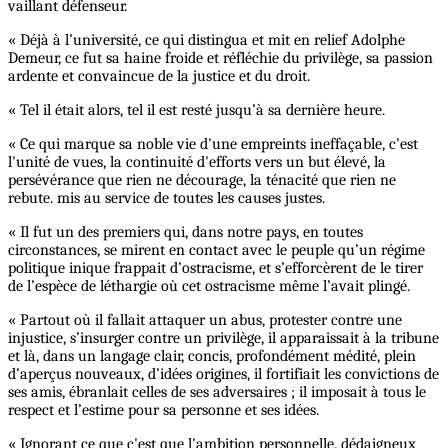
vaillant défenseur.
« Déjà à l’université, ce qui distingua et mit en relief Adolphe
Demeur, ce fut sa haine froide et réfléchie du privilège, sa passion
ardente et convaincue de la justice et du droit.
« Tel il était alors, tel il est resté jusqu’à sa dernière heure.
« Ce qui marque sa noble vie d'une empreints ineffaçable, c'est
l'unité de vues, la continuité d'efforts vers un but élevé, la
persévérance que rien ne décourage, la ténacité que rien ne
rebute. mis au service de toutes les causes justes.
« Il fut un des premiers qui, dans notre pays, en toutes
circonstances, se mirent en contact avec le peuple qu’un régime
politique inique frappait d’ostracisme, et s’efforcèrent de le tirer
de l’espèce de léthargie où cet ostracisme même l’avait plingé.
« Partout où il fallait attaquer un abus, protester contre une
injustice, s’insurger contre un privilège, il apparaissait à la tribune
et là, dans un langage clair, concis, profondément médité, plein
d’aperçus nouveaux, d’idées origines, il fortifiait les convictions de
ses amis, ébranlait celles de ses adversaires ; il imposait à tous le
respect et l’estime pour sa personne et ses idées.
« Ignorant ce que c'est que l'ambition personnelle, dédaigneux