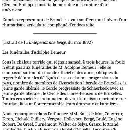
Clément Philippe constata la mort due à la rupture d’un
anévrisme.
L’ancien représentant de Bruxelles avait souffert tout l’hiver d’un
rhumatisme articulaire compliqué d’endocardite.
(Extrait de l »
Indépendance belge
, du mai 1892)
Les funérailles d’Adolphe Demeur
Sous la chaleur torride qui régnait samedi à trois heures, la foule
n était pas aux funérailles de M. Adolphe Demeur ; elle se
composait surtout du monde officiel et des amis politiques du
regretté défunt : les délégués des associations progressistes du
pays, nombre de membres de l'Association libérale de Bruxelles, la
jeune garde libérale, le Cercle progressiste de Schaerbeek avec sa
jeune garde libérale ; le Cercle des Libres-Penseurs de Bruxelles.
Toutes ces sociétés stationnaient devant la maison mortuaire rue
Jourdan, faisant flotter ensemble leurs drapeaux et bannières.
Nous remarquons dans l'affluence MM. Buls, de Mot, Couvreur,
Feron, Richald Guillery, Vergote, Hollevoet, Bergé, Brulé, Eugène
Robert, De Greef, Furnémont, Walter de Selys, Graux, Jottrand.
Lambiotte, Dustin, Huysmans, Goblet d'Alviella, Lepoutre, Ch.