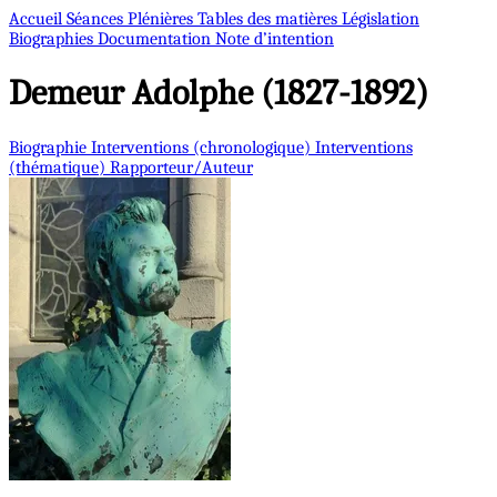
Accueil
Séances Plénières
Tables des matières
Législation
Biographies
Documentation
Note d’intention
Demeur
Adolphe (1827-1892)
Biographie
Interventions (chronologique)
Interventions
(thématique)
Rapporteur/Auteur