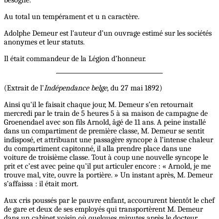
Au total un tempérament et u n caractère.
Adolphe Demeur est l’auteur d’un ouvrage estimé sur les sociétés
anonymes et leur statuts.
Il était commandeur de la Légion d’honneur.
(Extrait de l’
Indépendance belge
, du 27 mai 1892)
Ainsi qu'il le faisait chaque jour, M. Demeur s’en retournait
mercredi par le train de 5 heures 5 à sa maison de campagne de
Groenendael avec son fils Arnold, âgé de 11 ans. A peine installé
dans un compartiment de première classe, M. Demeur se sentit
indisposé, et attribuant une passagère syncope à l’intense chaleur
du compartiment capitonné, il alla prendre place dans une
voiture de troisième classe. Tout à coup une nouvelle syncope le
prit et c’est avec peine qu’il put articuler encore : « Arnold, je me
trouve mal, vite, ouvre la portière. » Un instant après, M. Demeur
s’affaissa : il était mort.
Aux cris poussés par le pauvre enfant, accoururent bientôt le chef
de gare et deux de ses employés qui transportèrent M. Demeur
dans un cabinet voisin où quelques minutes après le docteur