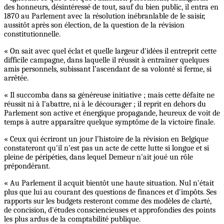
des honneurs, désintéressé de tout, sauf du bien public, il entra en
1870 au Parlement avec la résolution inébranlable de le saisir,
aussitôt après son élection, de la question de la révision
constitutionnelle.
« On sait avec quel éclat et quelle largeur d'idées il entreprit cette
difficile campagne, dans laquelle il réussit à entraîner quelques
amis personnels, subissant l’ascendant de sa volonté si ferme, si
arrêtée.
« Il succomba dans sa généreuse initiative ; mais cette défaite ne
réussit ni à l’abattre, ni à le décourager ; il reprit en dehors du
Parlement son active et énergique propagande, heureux de voit de
temps à autre apparaître quelque symptôme de la victoire finale.
« Ceux qui écriront un jour l’histoire de la révision en Belgique
constateront qu'il n'est pas un acte de cette lutte si longue et si
pleine de péripéties, dans lequel Demeur n'ait joué un rôle
prépondérant.
« Au Parlement il acquit bientôt une haute situation. Nul n'était
plus que lui au courant des questions de finances et d'impôts. Ses
rapports sur les budgets resteront comme des modèles de clarté,
de concision, d'études consciencieuses et approfondies des points
les plus ardus de la comptabilité publique.