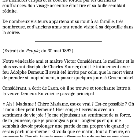
souffrances. Son visage accentué était tiré et sa taille semblait
réduite.
De nombreux visiteurs appartenant surtout à sa famille, très
nombreuse, et d'anciens amis ont rendu visite à sa dépouille dans
la soirée.
(Extrait du
Peuple
, du 30 mai 1892)
Notre vénérable ami et maître Victor Considérant, le meilleur et le
plus savant disciple de Charles Fourier, était lié intimement avec
feu Adolphe Demeur. Il avait été invité par celui que la mort vient
de prendre si inopinément, à passer quelques jours à Groenendael.
Considérant, a écrit de Laon, où il se trouve et touchante lettre à
la veuve Demeur. En voici le passage principal :
« Ah ! Madame ! Chère Madame, est-ce vrai ? Est-ce possible ? Oh
! mon cher petit Demeur ! Hier soir, je t'écrivais avec un
sentiment de vie joie ! Je me réjouissait au sentiment de ta force,
de ta jeunesse, que je prolongeais pour longtemps et qui me
semblait devoir prolonger une partie de ma propre vie quand je
serais parti moi-même ! Et voilà que ce matin, tout à l’heure, en
ouvrant le
Peuple
, je vois cette affreuse bande noire et son cher