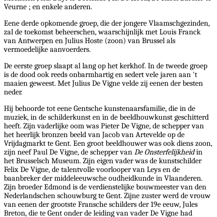
Veurne ; en enkele anderen.
Eene derde opkomende groep, die der jongere Vlaamschgezinden,
zal de toekomst beheerschen, waarschijnlijk met Louis Franck
van Antwerpen en Julius Hoste (zoon) van Brussel als
vermoedelijke aanvoerders.
De eerste groep slaapt al lang op het kerkhof. In de tweede groep
is de dood ook reeds onbarmhartig en sedert vele jaren aan 't
maaien geweest. Met Julius De Vigne velde zij eenen der besten
neder.
Hij behoorde tot eene Gentsche kunstenaarsfamilie, die in de
muziek, in de schilderkunst en in de beeldhouwkunst geschitterd
heeft. Zijn vaderlijke oom was Pieter De Vigne, de schepper van
het heerlijk bronzen beeld van Jacob van Artevelde op de
Vrijdagmarkt te Gent. Een groot beeldhouwer was ook diens zoon,
zijn neef Paul De Vigne, de schepper van
De Onsterfelijkheid
in
het Brusselsch Museum. Zijn eigen vader was de kunstschilder
Felix De Vigne, de talentvolle voorlooper van Leys en de
baanbreker der middeleeuwsche oudheidkunde in Vlaanderen.
Zijn broeder Edmond is de verdienstelijke bouwmeester van den
Nederlandschen schouwburg te Gent. Zijne zuster werd de vrouw
van eenen der grootste Fransche schilders der 19e eeuw, Jules
Breton, die te Gent onder de leiding van vader De Vigne had