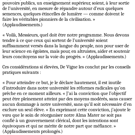
pouvoirs publics, un enseignement supérieur, soient, à leur sortie
de l’université, en mesure de répandre autour d’eux quelques
semences, quelques étincelles de lumière — comme doivent le
faire les véritables pionniers de la civilisation. »
(Applaudissements.)
« Voilà, Messieurs, quel doit être notre programme. Nous devons
tendre à ce que ceux qui sortent de l’université soient
suffisamment versés dans la langue du peuple, non pour user de
leur science en égoïstes, mais pour, en altruistes, aider et soutenir
leurs concitoyens sur la voie du progrès. » (Applaudissements.)
Ces considérations si élevées, De Vigne les conclut par les conseils
pratiques suivants :
« Pour atteindre ce but, je le déclare hautement, il est inutile
d’introduire dans notre université les réformes radicales qu’on
prêche en ce moment ailleurs. « J’ai la conviction que l’objectif
peut être pleinement atteint par des moyens modérés, sans causer
aucun dommage à notre université, sans qu’il soit nécessaire d’en
exclure un seul élève. « En exprimant cette conviction, j’ajoute le
vœu que le soin de réorganiser notre Alma Mater ne soit pas
confié à un gouvernement clérical, dont les intentions sont
équivoques et qui ne mérite de notre part que méfiance. »
(Applaudissements prolongés.)