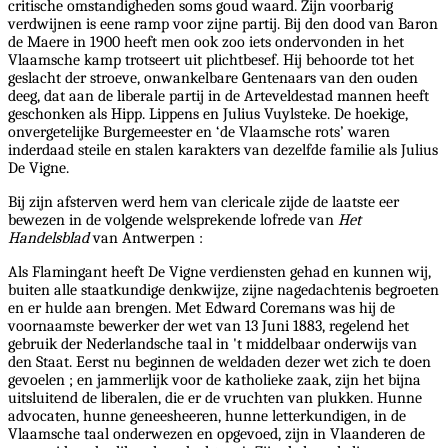
critische omstandigheden soms goud waard. Zijn voorbarig
verdwijnen is eene ramp voor zijne partij. Bij den dood van Baron
de Maere in 1900 heeft men ook zoo iets ondervonden in het
Vlaamsche kamp trotseert uit plichtbesef. Hij behoorde tot het
geslacht der stroeve, onwankelbare Gentenaars van den ouden
deeg, dat aan de liberale partij in de Arteveldestad mannen heeft
geschonken als Hipp. Lippens en Julius Vuylsteke. De hoekige,
onvergetelijke Burgemeester en ‘de Vlaamsche rots’ waren
inderdaad steile en stalen karakters van dezelfde familie als Julius
De Vigne.
Bij zijn afsterven werd hem van clericale zijde de laatste eer
bewezen in de volgende welsprekende lofrede van
Het
Handelsblad
van Antwerpen :
Als Flamingant heeft De Vigne verdiensten gehad en kunnen wij,
buiten alle staatkundige denkwijze, zijne nagedachtenis begroeten
en er hulde aan brengen. Met Edward Coremans was hij de
voornaamste bewerker der wet van 13 Juni 1883, regelend het
gebruik der Nederlandsche taal in 't middelbaar onderwijs van
den Staat. Eerst nu beginnen de weldaden dezer wet zich te doen
gevoelen ; en jammerlijk voor de katholieke zaak, zijn het bijna
uitsluitend de liberalen, die er de vruchten van plukken. Hunne
advocaten, hunne geneesheeren, hunne letterkundigen, in de
Vlaamsche taal onderwezen en opgevoed, zijn in Vlaanderen de