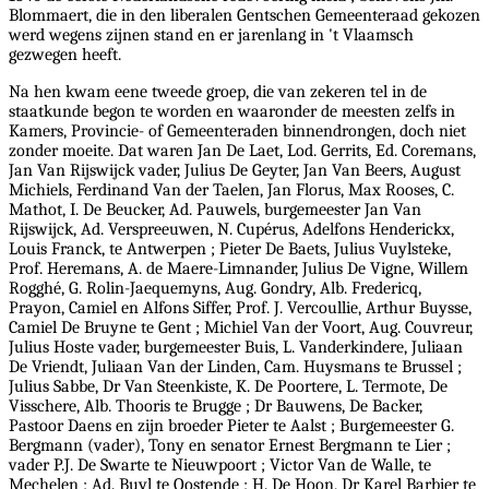
Blommaert, die in den liberalen Gentschen Gemeenteraad gekozen
werd wegens zijnen stand en er jarenlang in 't Vlaamsch
gezwegen heeft.
Na hen kwam eene tweede groep, die van zekeren tel in de
staatkunde begon te worden en waaronder de meesten zelfs in
Kamers, Provincie- of Gemeenteraden binnendrongen, doch niet
zonder moeite. Dat waren Jan De Laet, Lod. Gerrits, Ed. Coremans,
Jan Van Rijswijck vader, Julius De Geyter, Jan Van Beers, August
Michiels, Ferdinand Van der Taelen, Jan Florus, Max Rooses, C.
Mathot, I. De Beucker, Ad. Pauwels, burgemeester Jan Van
Rijswijck, Ad. Verspreeuwen, N. Cupérus, Adelfons Henderickx,
Louis Franck, te Antwerpen ; Pieter De Baets, Julius Vuylsteke,
Prof. Heremans, A. de Maere-Limnander, Julius De Vigne, Willem
Rogghé, G. Rolin-Jaequemyns, Aug. Gondry, Alb. Fredericq,
Prayon, Camiel en Alfons Siffer, Prof. J. Vercoullie, Arthur Buysse,
Camiel De Bruyne te Gent ; Michiel Van der Voort, Aug. Couvreur,
Julius Hoste vader, burgemeester Buis, L. Vanderkindere, Juliaan
De Vriendt, Juliaan Van der Linden, Cam. Huysmans te Brussel ;
Julius Sabbe, Dr Van Steenkiste, K. De Poortere, L. Termote, De
Visschere, Alb. Thooris te Brugge ; Dr Bauwens, De Backer,
Pastoor Daens en zijn broeder Pieter te Aalst ; Burgemeester G.
Bergmann (vader), Tony en senator Ernest Bergmann te Lier ;
vader P.J. De Swarte te Nieuwpoort ; Victor Van de Walle, te
Mechelen ; Ad. Buyl te Oostende ; H. De Hoon, Dr Karel Barbier te