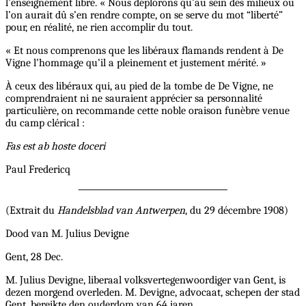
l’enseignement libre. « Nous déplorons qu’au sein des milieux où
l’on aurait dû s’en rendre compte, on se serve du mot “liberté”
pour, en réalité, ne rien accomplir du tout.
« Et nous comprenons que les libéraux flamands rendent à De
Vigne l’hommage qu’il a pleinement et justement mérité. »
À ceux des libéraux qui, au pied de la tombe de De Vigne, ne
comprendraient ni ne sauraient apprécier sa personnalité
particulière, on recommande cette noble oraison funèbre venue
du camp clérical :
Fas est ab hoste doceri
Paul Fredericq
(Extrait du
Handelsblad van Antwerpen
, du 29 décembre 1908)
Dood van M. Julius Devigne
Gent, 28 Dec.
M. Julius Devigne, liberaal volksvertegenwoordiger van Gent, is
dezen morgend overleden. M. Devigne, advocaat, schepen der stad
Gent, bereikte den ouderdom van 64 jaren.