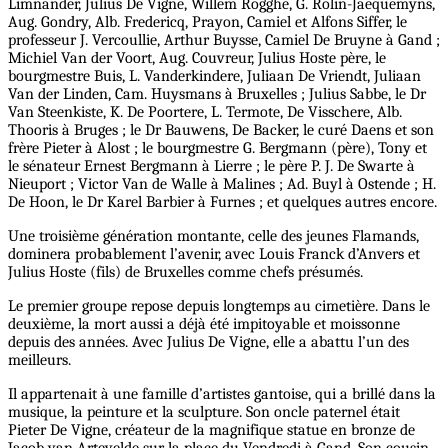
Limnander, Julius De Vigne, Willem Rogghé, G. Rolin-Jaequemyns,
Aug. Gondry, Alb. Fredericq, Prayon, Camiel et Alfons Siffer, le
professeur J. Vercoullie, Arthur Buysse, Camiel De Bruyne à Gand ;
Michiel Van der Voort, Aug. Couvreur, Julius Hoste père, le
bourgmestre Buis, L. Vanderkindere, Juliaan De Vriendt, Juliaan
Van der Linden, Cam. Huysmans à Bruxelles ; Julius Sabbe, le Dr
Van Steenkiste, K. De Poortere, L. Termote, De Visschere, Alb.
Thooris à Bruges ; le Dr Bauwens, De Backer, le curé Daens et son
frère Pieter à Alost ; le bourgmestre G. Bergmann (père), Tony et
le sénateur Ernest Bergmann à Lierre ; le père P. J. De Swarte à
Nieuport ; Victor Van de Walle à Malines ; Ad. Buyl à Ostende ; H.
De Hoon, le Dr Karel Barbier à Furnes ; et quelques autres encore.
Une troisième génération montante, celle des jeunes Flamands,
dominera probablement l’avenir, avec Louis Franck d’Anvers et
Julius Hoste (fils) de Bruxelles comme chefs présumés.
Le premier groupe repose depuis longtemps au cimetière. Dans le
deuxième, la mort aussi a déjà été impitoyable et moissonne
depuis des années. Avec Julius De Vigne, elle a abattu l’un des
meilleurs.
Il appartenait à une famille d’artistes gantoise, qui a brillé dans la
musique, la peinture et la sculpture. Son oncle paternel était
Pieter De Vigne, créateur de la magnifique statue en bronze de
Jacob van Artevelde sur la place du Vendredi à Gand. Son cousin,