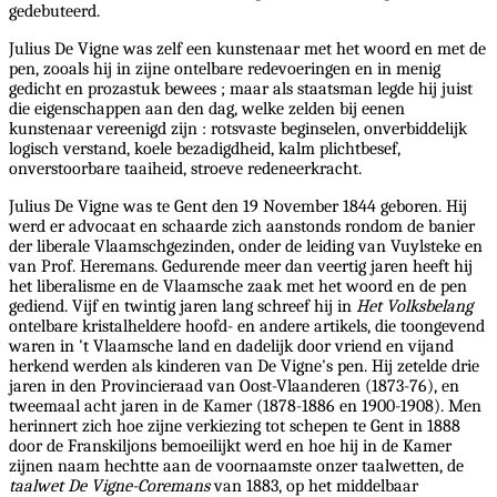
gedebuteerd.
Julius De Vigne was zelf een kunstenaar met het woord en met de
pen, zooals hij in zijne ontelbare redevoeringen en in menig
gedicht en prozastuk bewees ; maar als staatsman legde hij juist
die eigenschappen aan den dag, welke zelden bij eenen
kunstenaar vereenigd zijn : rotsvaste beginselen, onverbiddelijk
logisch verstand, koele bezadigdheid, kalm plichtbesef,
onverstoorbare taaiheid, stroeve redeneerkracht.
Julius De Vigne was te Gent den 19 November 1844 geboren. Hij
werd er advocaat en schaarde zich aanstonds rondom de banier
der liberale Vlaamschgezinden, onder de leiding van Vuylsteke en
van Prof. Heremans. Gedurende meer dan veertig jaren heeft hij
het liberalisme en de Vlaamsche zaak met het woord en de pen
gediend. Vijf en twintig jaren lang schreef hij in
Het Volksbelang
ontelbare kristalheldere hoofd- en andere artikels, die toongevend
waren in 't Vlaamsche land en dadelijk door vriend en vijand
herkend werden als kinderen van De Vigne's pen. Hij zetelde drie
jaren in den Provincieraad van Oost-Vlaanderen (1873-76), en
tweemaal acht jaren in de Kamer (1878-1886 en 1900-1908). Men
herinnert zich hoe zijne verkiezing tot schepen te Gent in 1888
door de Franskiljons bemoeilijkt werd en hoe hij in de Kamer
zijnen naam hechtte aan de voornaamste onzer taalwetten, de
taalwet De Vigne-Coremans
van 1883, op het middelbaar