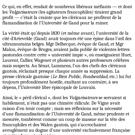
Ce qui, en effet, rendait de nombreux libéraux méfiants — et dont
les
Vulgarisateurs
(les agitateurs francophiles) tiraient grand
profit — c’était la crainte que les cléricaux ne profitent de la
flamandisation de l’Université de Gand pour la ruiner.
La vérité était qu’depuis 1830 (et même avant), l’université de la
cité d’Artevelde (Gand) avait toujours été une épine dans l’œil des
ultramontains belges. Mgr Delbecque, évêque de Gand, et Mgr
Malou, évêque de Bruges, avaient jadis publié de violentes lettres
pastorales contre cette « université impie », où enseignaient Huet,
Laurent, Callier, Wagener et plusieurs autres professeurs célèbres
mais suspects. Au Sénat, Lammens, l’un des chefs des cléricaux
gantois, réclamait presque chaque année sa suppression. La
presse cléricale gantoise (
Le Bien Public
,
Fondsenblad
, etc.) lui fut
toujours profondément hostile, exaltant au contraire, à ses
dépens, l’Université libre épiscopale de Louvain.
Ainsi, le « péril clérical », dont les
Vulgarisateurs
se servaient si
habilement, n’était pas une chimère ridicule. De Vigne avait
raison d’en tenir compte ; mais ses réflexions sur la nécessité
d’une flamandisation de l’Université de Gand, même prudente et
mesurée, tombèrent comme un coup de massue sur la tête des
francophiles et des Walen gantois, qui s’accrochaient
aveuglément au dogme d’une université exclusivement française