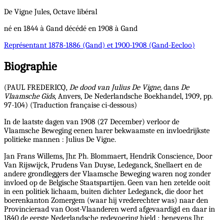
De Vigne
Jules, Octave
libéral
né en 1844 à Gand décédé en 1908 à Gand
Représentant
1878-1886 (Gand) et 1900-1908 (Gand-Eecloo)
Biographie
(PAUL FREDERICQ,
De dood van Julius De Vigne
, dans
De
Vlaamsche Gids
, Anvers, De Nederlandsche Boekhandel, 1909, pp.
97-104) (Traduction française ci-dessous)
In de laatste dagen van 1908 (27 December) verloor de
Vlaamsche Beweging eenen harer bekwaamste en invloedrijkste
politieke mannen : Julius De Vigne.
Jan Frans Willems, Jhr. Ph. Blommaert, Hendrik Conscience, Door
Van Rijswijck, Prudens Van Duyse, Ledeganck, Snellaert en de
andere grondleggers der Vlaamsche Beweging waren nog zonder
invloed op de Belgische Staatspartijen. Geen van hen zetelde ooit
in een politiek lichaam, buiten dichter Ledeganck, die door het
boerenkanton Zomergem (waar hij vrederechter was) naar den
Provincieraad van Oost-Vlaanderen werd afgevaardigd en daar in
1840 de eerste Nederlandsche redevoering hield ; benevens Jhr.