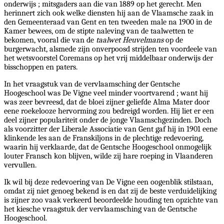
onderwijs ; mitsgaders aan die van 1889 op het gerecht. Men
herinnert zich ook welke diensten hij aan de Vlaamsche zaak in
den Gemeenteraad van Gent en ten tweeden male na 1900 in de
Kamer bewees, om de stipte naleving van de taalwetten te
bekomen, vooral die van de
taalwet Heuvelmans
op de
burgerwacht, alsmede zijn onverpoosd strijden ten voordeele van
het wetsvoorstel Coremans op het vrij middelbaar onderwijs der
bisschoppen en paters.
In het vraagstuk van de vervlaamsching der Gentsche
Hoogeschool was De Vigne veel minder voortvarend ; want hij
was zeer bevreesd, dat de bloei zijner geliefde Alma Mater door
eene roekelooze hervorming zou bedreigd worden. Hij liet er een
deel zijner populariteit onder de jonge Vlaamschgezinden. Doch
als voorzitter der Liberale Associatie van Gent gaf hij in 1901 eene
klinkende les aan de Franskiljons in de plechtige redevoering,
waarin hij verklaarde, dat de Gentsche Hoogeschool onmogelijk
louter Fransch kon blijven, wilde zij hare roeping in Vlaanderen
vervullen.
Ik wil bij deze redevoering van De Vigne een oogenblik stilstaan,
omdat zij niet genoeg bekend is en dat zij de beste verduidelijking
is zijner zoo vaak verkeerd beoordeelde houding ten opzichte van
het kiesche vraagstuk der vervlaamsching van de Gentsche
Hoogeschool.