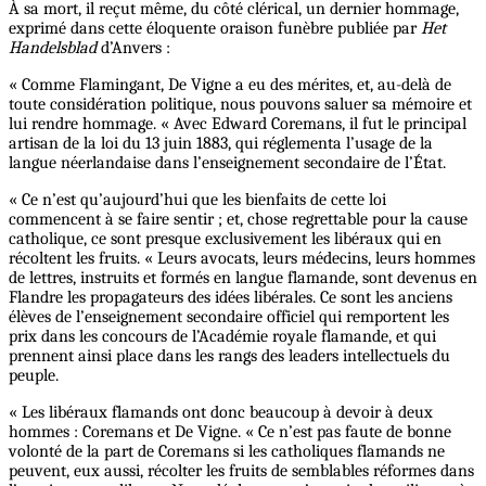
À sa mort, il reçut même, du côté clérical, un dernier hommage,
exprimé dans cette éloquente oraison funèbre publiée par
Het
Handelsblad
d’Anvers :
« Comme Flamingant, De Vigne a eu des mérites, et, au-delà de
toute considération politique, nous pouvons saluer sa mémoire et
lui rendre hommage. « Avec Edward Coremans, il fut le principal
artisan de la loi du 13 juin 1883, qui réglementa l’usage de la
langue néerlandaise dans l’enseignement secondaire de l’État.
« Ce n’est qu’aujourd’hui que les bienfaits de cette loi
commencent à se faire sentir ; et, chose regrettable pour la cause
catholique, ce sont presque exclusivement les libéraux qui en
récoltent les fruits. « Leurs avocats, leurs médecins, leurs hommes
de lettres, instruits et formés en langue flamande, sont devenus en
Flandre les propagateurs des idées libérales. Ce sont les anciens
élèves de l’enseignement secondaire officiel qui remportent les
prix dans les concours de l’Académie royale flamande, et qui
prennent ainsi place dans les rangs des leaders intellectuels du
peuple.
« Les libéraux flamands ont donc beaucoup à devoir à deux
hommes : Coremans et De Vigne. « Ce n’est pas faute de bonne
volonté de la part de Coremans si les catholiques flamands ne
peuvent, eux aussi, récolter les fruits de semblables réformes dans