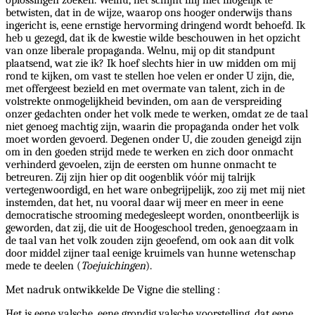
betwisten, dat in de wijze, waarop ons hooger onderwijs thans
ingericht is, eene ernstige hervorming dringend wordt behoefd. Ik
heb u gezegd, dat ik de kwestie wilde beschouwen in het opzicht
van onze liberale propaganda. Welnu, mij op dit standpunt
plaatsend, wat zie ik? Ik hoef slechts hier in uw midden om mij
rond te kijken, om vast te stellen hoe velen er onder U zijn, die,
met offergeest bezield en met overmate van talent, zich in de
volstrekte onmogelijkheid bevinden, om aan de verspreiding
onzer gedachten onder het volk mede te werken, omdat ze de taal
niet genoeg machtig zijn, waarin die propaganda onder het volk
moet worden gevoerd. Degenen onder U, die zouden geneigd zijn
om in den goeden strijd mede te werken en zich door onmacht
verhinderd gevoelen, zijn de eersten om hunne onmacht te
betreuren. Zij zijn hier op dit oogenblik vóór mij talrijk
vertegenwoordigd, en het ware onbegrijpelijk, zoo zij met mij niet
instemden, dat het, nu vooral daar wij meer en meer in eene
democratische strooming medegesleept worden, onontbeerlijk is
geworden, dat zij, die uit de Hoogeschool treden, genoegzaam in
de taal van het volk zouden zijn geoefend, om ook aan dit volk
door middel zijner taal eenige kruimels van hunne wetenschap
mede te deelen (
Toejuichingen
).
Met nadruk ontwikkelde De Vigne die stelling :
Het is eene valsche, eene grondig valsche voorstelling, dat eene