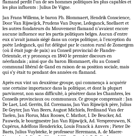
flamand perdit l’un de ses hommes politiques les plus capables et
les plus influents : Julius De Vigne.
Jan Frans Willems, le baron Ph. Blommaert, Hendrik Conscience,
Door Van Rijswijck, Prudens Van Duyse, Ledeganck, Snellaert et
les autres fondateurs du Mouvement flamand n’avaient encore
aucune influence sur les partis politiques belges. Aucun d’entre
eux n’avait jamais siégé dans un corps politique, à l’exception du
poète Ledeganck, qui fut délégué par le canton rural de Zomergem
(où il était juge de paix) au Conseil provincial de Flandre-
Orientale, et y prononça en 1840 le premier discours en
néerlandais ; ainsi que du baron Blommaert, élu au Conseil
communal libéral de Gand en raison de sa position sociale, mais
qui s’y était tu pendant des années en flamand.
Après eux vint un deuxième groupe, qui commença à acquérir
une certaine importance dans la politique, et dont la plupart
parvinrent, non sans difficulté, à pénétrer dans les Chambres, les
Conseils provinciaux ou communaux. Ce groupe comprenait : Jan
De Laet, Lod. Gerrits, Ed. Coremans, Jan Van Rijswijck père, Julius
De Geyter, Jan Van Beers, August Michiels, Ferdinand Van der
Taelen, Jan Florus, Max Rooses, C. Mathot, I. De Beucker, Ad.
Pauwels, le bourgmestre Jan Van Rijswijck, Ad. Verspreeuwen, N.
Cupérus, Adelfons Henderickx, Louis Franck à Anvers ; Pieter De
Baets, Julius Vuylsteke, le professeur Heremans, A. de Maere-