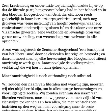
Zeer krachtdadig en onder luide toejuichingen drukte hij er op,
dat de liberale partij het grootste belang had in het behoud en in
den bloei der Hoogeschool van Gent, die, ofschoon reeds
gedeeltelijk in haar leeraarskorps geclericaliseerd, toch nog
gebleven was ‘eene instelling van hooger onderwijs, waar elk
confessioneel onderwijs uitgesloten is,’ en daardoor voor onze
Vlaamsche gewesten ‘eene weldoende en levendige bron van
geestesontwikkeling, van wetenschap, van welvaart in alle
opzichten.’
Alzoo was nog steeds de Gentsche Hoogeschool ‘een brandpunt
van het liberalisme’, door de clericalen bedreigd en bestookt ; en
daarom moest men bij elke hervorming dier Hoogeschool uiterst
omzichtig te werk gaan. Daarop volgde de veelbesproken
verklaring, die wij hier in haar geheel opnemen :
Maar omzichtigheid is noch onthouding noch stilstand.
Wij zouden den naam van liberalen niet waardig zijn, moesten
wij niet altijd bereid zijn, om in alles nuttige hervormingen en
vooruitgang te zoeken. Wij zouden evenmin den naam van
liberalen verdienen, moesten wij geene volkomen vrijheid van
zienswijze toekennen aan hen allen, die met rechtschapen
inzichten op den weg van den vooruitgang naar de beste
oplossingen zoeken. Welnu, het schijnt mij niet mogelijk te