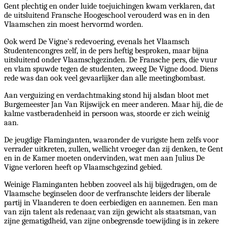
Gent plechtig en onder luide toejuichingen kwam verklaren, dat
de uitsluitend Fransche Hoogeschool verouderd was en in den
Vlaamschen zin moest hervormd worden.
Ook werd De Vigne's redevoering, evenals het Vlaamsch
Studentencongres zelf, in de pers heftig besproken, maar bijna
uitsluitend onder Vlaamschgezinden. De Fransche pers, die vuur
en vlam spuwde tegen de studenten, zweeg De Vigne dood. Diens
rede was dan ook veel gevaarlijker dan alle meetingbombast.
Aan verguizing en verdachtmaking stond hij alsdan bloot met
Burgemeester Jan Van Rijswijck en meer anderen. Maar hij, die de
kalme vastberadenheid in persoon was, stoorde er zich weinig
aan.
De jeugdige Flaminganten, waaronder de vurigste hem zelfs voor
verrader uitkreten, zullen, wellicht vroeger dan zij denken, te Gent
en in de Kamer moeten ondervinden, wat men aan Julius De
Vigne verloren heeft op Vlaamschgezind gebied.
Weinige Flaminganten hebben zooveel als hij bijgedragen, om de
Vlaamsche beginselen door de verfranschte leiders der liberale
partij in Vlaanderen te doen eerbiedigen en aannemen. Een man
van zijn talent als redenaar, van zijn gewicht als staatsman, van
zijne gematigdheid, van zijne onbegrensde toewijding is in zekere