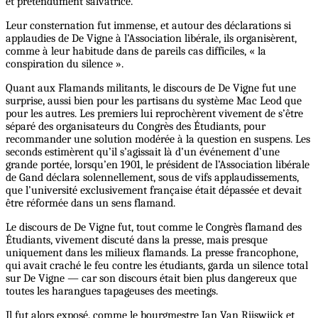
et prétendument salvatrice.
Leur consternation fut immense, et autour des déclarations si
applaudies de De Vigne à l’Association libérale, ils organisèrent,
comme à leur habitude dans de pareils cas difficiles, « la
conspiration du silence ».
Quant aux Flamands militants, le discours de De Vigne fut une
surprise, aussi bien pour les partisans du système Mac Leod que
pour les autres. Les premiers lui reprochèrent vivement de s’être
séparé des organisateurs du Congrès des Étudiants, pour
recommander une solution modérée à la question en suspens. Les
seconds estimèrent qu’il s’agissait là d’un événement d’une
grande portée, lorsqu’en 1901, le président de l’Association libérale
de Gand déclara solennellement, sous de vifs applaudissements,
que l’université exclusivement française était dépassée et devait
être réformée dans un sens flamand.
Le discours de De Vigne fut, tout comme le Congrès flamand des
Étudiants, vivement discuté dans la presse, mais presque
uniquement dans les milieux flamands. La presse francophone,
qui avait craché le feu contre les étudiants, garda un silence total
sur De Vigne — car son discours était bien plus dangereux que
toutes les harangues tapageuses des meetings.
Il fut alors exposé, comme le bourgmestre Jan Van Rijswijck et