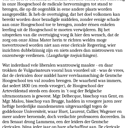
in onze Hoogeschool de radicale hervormingen tot stand te
brengen, die op dit oogenblik in eene andere plaats worden
aangepredikt. Ik heb de overtuiging, dat het doel volkomen kan
bereikt worden door bezadigde middelen, zonder eenige schade
aan onze Hoogeschool toe te brengen, zonder éénen enkelen
leerling uit de Hoogeschool te moeten verwijderen. Bij het
uitspreken van die overtuiging voeg ik hier den wensch, dat de
zorg om onze Alma Mater herin te richten weldra moge
toevertrouwd worden niet aan eene clericale Regeering, wier
inzichten dubbelzinnig zijn en niets anders dan mistrouwen van
onzentwege verdienen. (
Langdurige toejuichingen
).
Wat inderdaad vele liberalen wantrouwig maakte - en daar
trokken de Vulgarisateurs vooral hun voordeel uit - was de vrees,
dat de clericalen door middel harer vervlaamsching de Gentsche
Hoogeschool ten val zouden brengen. De waarheid was immers,
dat sedert 1830 (en reeds vroeger), de Hoogeschool der
Arteveldestad steeds een doorn in 't oog der Belgische
ultramontanen is geweest. Mgr. Delbecque, bisschop van Gent, en
Mgr. Malou, bisschop van Brugge, hadden in vroegere jaren zeer
heftige herderlijke mandementen uitgevaardigd tegen de
goddelooze Universiteit, waar Huet, Laurent, Callier, Wagener en
meer andere beroemde, doch verdachte professoren doceerden. In
den Senaat drong Lammens, een der leiders der Gentsche
clericalen, bijna ieder jaar op hare afschaffing aan. De clericale