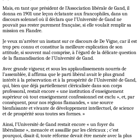
Mais, en tant que président de l’Association libérale de Gand, il
donna en 1901 une leçon éclatante aux francophiles, dans un
discours solennel où il déclara que l’Université de Gand ne
pouvait pas rester purement française, si elle voulait remplir sa
mission en Flandre.
Je veux m’arrêter un instant sur ce discours de De Vigne, car il est
trop peu connu et constitue la meilleure explication de son
attitude, si souvent mal comprise, à l’égard de la délicate question
de la flamandisation de l’Université de Gand.
Avec grande vigueur, et sous les applaudissements nourris de
l’assemblée, il affirma que le parti libéral avait le plus grand
intérêt à la préservation et à la prospérité de l’Université de Gand,
qui, bien que déjà partiellement cléricalisée dans son corps
professoral, restait encore « une institution d’enseignement
supérieur où tout enseignement confessionnel est exclu », et, par
conséquent, pour nos régions flamandes, « une source
bienfaisante et vivante de développement intellectuel, de science
et de prospérité sous toutes ses formes. »
Ainsi, l’Université de Gand restait encore « un foyer du
libéralisme », menacée et assaillie par les cléricaux ; c’est
pourquoi, disait-il, toute réforme devait être menée avec la plus