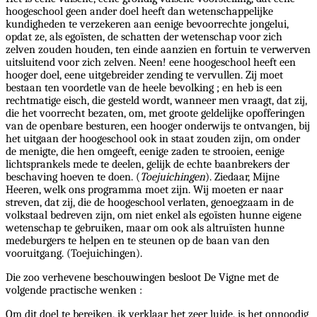
hoogeschool geen ander doel heeft dan wetenschappelijke
kundigheden te verzekeren aan eenige bevoorrechte jongelui,
opdat ze, als egoïsten, de schatten der wetenschap voor zich
zelven zouden houden, ten einde aanzien en fortuin te verwerven
uitsluitend voor zich zelven. Neen! eene hoogeschool heeft een
hooger doel, eene uitgebreider zending te vervullen. Zij moet
bestaan ten voordetle van de heele bevolking ; en heb is een
rechtmatige eisch, die gesteld wordt, wanneer men vraagt, dat zij,
die het voorrecht bezaten, om, met groote geldelijke opofferingen
van de openbare besturen, een hooger onderwijs te ontvangen, bij
het uitgaan der hoogeschool ook in staat zouden zijn, om onder
de menigte, die hen omgeeft, eenige zaden te strooien, eenige
lichtsprankels mede te deelen, gelijk de echte baanbrekers der
beschaving hoeven te doen. (
Toejuichingen
). Ziedaar, Mijne
Heeren, welk ons programma moet zijn. Wij moeten er naar
streven, dat zij, die de hoogeschool verlaten, genoegzaam in de
volkstaal bedreven zijn, om niet enkel als egoïsten hunne eigene
wetenschap te gebruiken, maar om ook als altruïsten hunne
medeburgers te helpen en te steunen op de baan van den
vooruitgang. (Toejuichingen).
Die zoo verhevene beschouwingen besloot De Vigne met de
volgende practische wenken :
Om dit doel te bereiken, ik verklaar het zeer luide, is het onnoodig