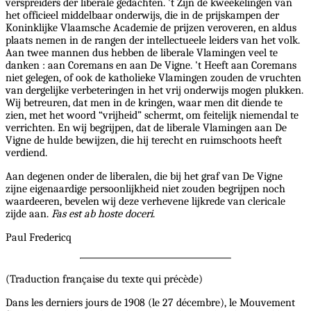
verspreiders der liberale gedachten. 't Zijn de kweekelingen van
het officieel middelbaar onderwijs, die in de prijskampen der
Koninklijke Vlaamsche Academie de prijzen veroveren, en aldus
plaats nemen in de rangen der intellectueele leiders van het volk.
Aan twee mannen dus hebben de liberale Vlamingen veel te
danken : aan Coremans en aan De Vigne. 't Heeft aan Coremans
niet gelegen, of ook de katholieke Vlamingen zouden de vruchten
van dergelijke verbeteringen in het vrij onderwijs mogen plukken.
Wij betreuren, dat men in de kringen, waar men dit diende te
zien, met het woord “vrijheid” schermt, om feitelijk niemendal te
verrichten. En wij begrijpen, dat de liberale Vlamingen aan De
Vigne de hulde bewijzen, die hij terecht en ruimschoots heeft
verdiend.
Aan degenen onder de liberalen, die bij het graf van De Vigne
zijne eigenaardige persoonlijkheid niet zouden begrijpen noch
waardeeren, bevelen wij deze verhevene lijkrede van clericale
zijde aan.
Fas est ab hoste doceri
.
Paul Fredericq
(Traduction française du texte qui précède)
Dans les derniers jours de 1908 (le 27 décembre), le Mouvement