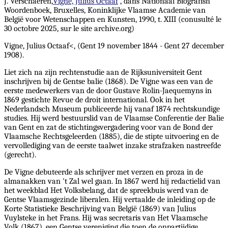
J. Verschaeren,
Vigne, Julius Octaaf
, dans Nationaal Biografish
Woordenboek, Bruxelles, Koninklijke Vlaamse Academie van
België voor Wetenschappen en Kunsten, 1990, t. XIII (conusulté le
30 octobre 2025, sur le site archive.org)
Vigne, Julius Octaaf<, (Gent 19 november 1844 - Gent 27 december
1908).
Liet zich na zijn rechtenstudie aan de Rijksuniversiteit Gent
inschrijven bij de Gentse balie (1868). De Vigne was een van de
eerste medewerkers van de door Gustave Rolin-Jaequemyns in
1869 gestichte Revue de droit international. Ook in het
Nederlandsch Museum publiceerde hij vanaf 1874 rechtskundige
studies. Hij werd bestuurslid van de Vlaamse Conferentie der Balie
van Gent en zat de stichtingsvergadering voor van de Bond der
Vlaamsche Rechtsgeleerden (1885), die de stipte uitvoering en de
vervollediging van de eerste taalwet inzake strafzaken nastreefde
(gerecht).
De Vigne debuteerde als schrijver met verzen en proza in de
almanakken van 't Zal wel gaan. In 1867 werd hij redactielid van
het weekblad Het Volksbelang, dat de spreekbuis werd van de
Gentse Vlaamsgezinde liberalen. Hij vertaalde de inleiding op de
Korte Statistieke Beschrijving van België (1869) van Julius
Vuylsteke in het Frans. Hij was secretaris van Het Vlaamsche
Volk (1867), een Gentse vereniging die toen de onpartijdige