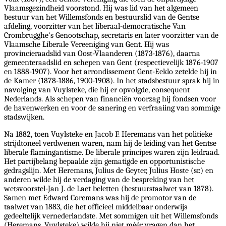
Vlaamsgezindheid voorstond. Hij was lid van het algemeen
bestuur van het Willemsfonds en bestuurslid van de Gentse
afdeling, voorzitter van het liberaal-democratische Van
Crombrugghe's Genootschap, secretaris en later voorzitter van de
Vlaamsche Liberale Vereeniging van Gent. Hij was
provincieraadslid van Oost-Vlaanderen (1873-1876), daarna
gemeenteraadslid en schepen van Gent (respectievelijk 1876-1907
en 1888-1907). Voor het arrondissement Gent-Eeklo zetelde hij in
de Kamer (1878-1886, 1900-1908). In het stadsbestuur sprak hij in
navolging van Vuylsteke, die hij er opvolgde, consequent
Nederlands. Als schepen van financiën voorzag hij fondsen voor
de havenwerken en voor de sanering en verfraaiing van sommige
stadswijken.
Na 1882, toen Vuylsteke en Jacob F. Heremans van het politieke
strijdtoneel verdwenen waren, nam hij de leiding van het Gentse
liberale flamingantisme. De liberale principes waren zijn leidraad.
Het partijbelang bepaalde zijn gematigde en opportunistische
gedragslijn. Met Heremans, Julius de Geyter, Julius Hoste (sr.) en
anderen wilde hij de verdaging van de bespreking van het
wetsvoorstel-Jan J. de Laet beletten (bestuurstaalwet van 1878).
Samen met Edward Coremans was hij de promotor van de
taalwet van 1883, die het officieel middelbaar onderwijs
gedeeltelijk vernederlandste. Met sommigen uit het Willemsfonds
(Heremans, Vuylsteke) wilde hij niet méér vragen dan het