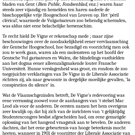
bladen van Gent (
Bien Public
,
Fondsenblad
, enz.) waren haar
steeds zeer vijandig en hemelden ten haren nadeele de
bisschoppelijke vrije Hoogeschool van Leuven op. Het ‘péril
clérical’, waarmede de Vulgarisateurs zoo behendig schermden,
was aldus niet eene belachelijke hersenschim.
Te recht hield De Vigne er rekenschap mede ; maar zijne
beschouwingen over de noodzakelijkheid eener vervlaamsching
der Gentsche Hoogeschool, hoe bezadigd en voorzichtig men ook
zou te werk gaan, waren als een molensteen op het hoofd der
Gentsche Vul garisateurs en Walen, die blindelings vasthielden
aan het dogma eener alleenzaligmakende louter Fransche
Universiteit. Hunne verslagenheid was groot, en rondom de zoo
toegejuichte verklaringen van De Vigne in de Liberale Associatie
richtten zij, als naar gewoonte in dergelijke moeilijke gevallen, ‘la
conspiration du silence’ in.
Wat de Vlaamschgezinden betreft, De Vigne's redevoering was
eene verrassing zoowel voor de aanhangers van 't stelsel Mac
Leod als voor de anderen. De eersten namen het hem overigens
zeer kwalijk op, dat hij zich van de inrichters van 't gelijktijdig
Studentencongres beslist afgescheiden had, om eene gematigde
oplossing van het hangend vraagstuk aan te bevelen. De anderen
dachten, dat het eene gebeurtenis van hooge beteekenis mocht
heeten, wanneer in 1901 de voorzitter der Liberale Associatie van