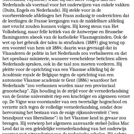
Nederlands als voertaal voor het onderwijzen van enkele vakken
(Duits, Engels en Nederlands). Hij stelde voor in de
voorbereidende afdelingen het Frans zodanig te onderrichten dat
de leerlingen de Franse leergangen van de middelbare afdeling
met vrucht zouden kunnen volgen. Hij kreeg steun van Het
Volksbelang, maar felle kritiek van de Antwerpse en Brusselse
flaminganten alsook van de katholieke Vlaamsgezinden. Ook de
wet op het gebruik der talen in strafzaken (1889) ging terug op
een voorstel van hem uit 1884; daarin was gevraagd dat in
Vlaanderen de politie in het Nederlands zou verbaliseren en dat
het openbaar ministerie, wanneer verscheidene betichten alleen
Nederlands spraken, ook in die taal zou moeten vorderen. Hij
pleitte voor de oprichting van een Vlaamse afdeling bij de
Académie royale de Belgique tegen de oprichting van een
autonome Vlaamse academie te Gent (1886) waardoor het
Nederlands "zou verbannen worden naar een provinciaal
genootschap". Zijn houding in de strijd voor de vernederlandsing
van de Gentse universiteit riep een krachtiger en algemeen verzet
op. De Vigne was voorstander van een tweetalige hogeschool en
verzette zich tegen de volledige vernederlandsing, omdat deze
hervorming het bestaan van de enige rijksuniversiteit ("een
brandpunt van liberalisme") in het Vlaamse land in gevaar zou
brengen. Hij verwierp het algemeen aanvaarde stelsel-Julius Mac
Leod dat in een geleidelijke vernederlandsing van het onderwijs
voorzag met uitzondering van de technische scholen. Hij achtte