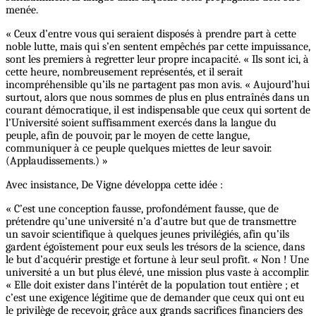
menée.
« Ceux d’entre vous qui seraient disposés à prendre part à cette
noble lutte, mais qui s’en sentent empêchés par cette impuissance,
sont les premiers à regretter leur propre incapacité. « Ils sont ici, à
cette heure, nombreusement représentés, et il serait
incompréhensible qu’ils ne partagent pas mon avis. « Aujourd’hui
surtout, alors que nous sommes de plus en plus entraînés dans un
courant démocratique, il est indispensable que ceux qui sortent de
l’Université soient suffisamment exercés dans la langue du
peuple, afin de pouvoir, par le moyen de cette langue,
communiquer à ce peuple quelques miettes de leur savoir.
(Applaudissements.) »
Avec insistance, De Vigne développa cette idée :
« C’est une conception fausse, profondément fausse, que de
prétendre qu’une université n’a d’autre but que de transmettre
un savoir scientifique à quelques jeunes privilégiés, afin qu’ils
gardent égoïstement pour eux seuls les trésors de la science, dans
le but d’acquérir prestige et fortune à leur seul profit. « Non ! Une
université a un but plus élevé, une mission plus vaste à accomplir.
« Elle doit exister dans l’intérêt de la population tout entière ; et
c’est une exigence légitime que de demander que ceux qui ont eu
le privilège de recevoir, grâce aux grands sacrifices financiers des