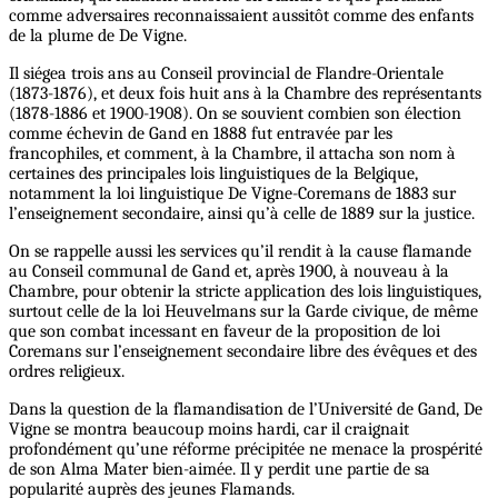
comme adversaires reconnaissaient aussitôt comme des enfants
de la plume de De Vigne.
Il siégea trois ans au Conseil provincial de Flandre-Orientale
(1873-1876), et deux fois huit ans à la Chambre des représentants
(1878-1886 et 1900-1908). On se souvient combien son élection
comme échevin de Gand en 1888 fut entravée par les
francophiles, et comment, à la Chambre, il attacha son nom à
certaines des principales lois linguistiques de la Belgique,
notamment la loi linguistique De Vigne-Coremans de 1883 sur
l’enseignement secondaire, ainsi qu’à celle de 1889 sur la justice.
On se rappelle aussi les services qu’il rendit à la cause flamande
au Conseil communal de Gand et, après 1900, à nouveau à la
Chambre, pour obtenir la stricte application des lois linguistiques,
surtout celle de la loi Heuvelmans sur la Garde civique, de même
que son combat incessant en faveur de la proposition de loi
Coremans sur l’enseignement secondaire libre des évêques et des
ordres religieux.
Dans la question de la flamandisation de l’Université de Gand, De
Vigne se montra beaucoup moins hardi, car il craignait
profondément qu’une réforme précipitée ne menace la prospérité
de son Alma Mater bien-aimée. Il y perdit une partie de sa
popularité auprès des jeunes Flamands.