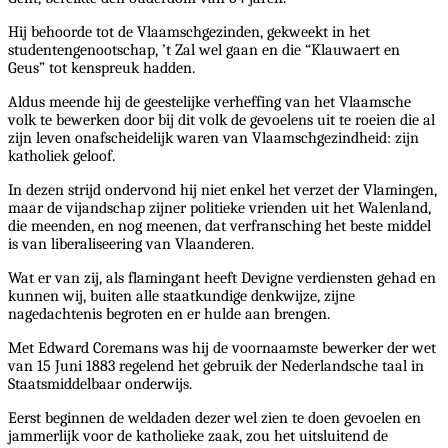
Hij behoorde tot de Vlaamschgezinden, gekweekt in het
studentengenootschap, ’t Zal wel gaan en die “Klauwaert en
Geus” tot kenspreuk hadden.
Aldus meende hij de geestelijke verheffing van het Vlaamsche
volk te bewerken door bij dit volk de gevoelens uit te roeien die al
zijn leven onafscheidelijk waren van Vlaamschgezindheid: zijn
katholiek geloof.
In dezen strijd ondervond hij niet enkel het verzet der Vlamingen,
maar de vijandschap zijner politieke vrienden uit het Walenland,
die meenden, en nog meenen, dat verfransching het beste middel
is van liberaliseering van Vlaanderen.
Wat er van zij, als flamingant heeft Devigne verdiensten gehad en
kunnen wij, buiten alle staatkundige denkwijze, zijne
nagedachtenis begroten en er hulde aan brengen.
Met Edward Coremans was hij de voornaamste bewerker der wet
van 15 Juni 1883 regelend het gebruik der Nederlandsche taal in
Staatsmiddelbaar onderwijs.
Eerst beginnen de weldaden dezer wel zien te doen gevoelen en
jammerlijk voor de katholieke zaak, zou het uitsluitend de