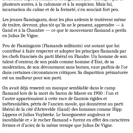
plusieurs autres, à la calomnie et à la suspicion. Mais lui,
incarnation du calme et de la fermeté, s’en souciait fort peu.
Les jeunes flamingants, dont les plus ardents le traitèrent même
de traître, devront, plus tôt qu’ils ne le pensent, apprendre — à
Gand et à la Chambre — ce que le mouvement flamand a perdu
en Julius De Vigne.
Peu de Flamingants (Flamands militants) ont autant que lui
contribué à faire respecter et adopter les principes flamands par
les chefs francisés du parti libéral en Flandre. Un homme de son
talent d’orateur, de son poids comme homme d’État, de sa
modération, de son dévouement sans bornes, vaut parfois de l’or
dans certaines circonstances critiques. Sa disparition prématurée
est un malheur pour son parti.
On avait déjà ressenti un manque semblable dans le camp
flamand lors de la mort du baron de Maere en 1900 : l’un et
l’autre appartenaient à cette race de Gantois rigides et
inébranlables, pétris de l’ancien moule, qui donnèrent au parti
libéral de la cité d’Artevelde (Gand) des hommes comme Hipp.
Lippens et Julius Vuylsteke. Le bourgmestre anguleux et
inoubliable et « le rocher flamand » furent en effet des caractères
fermes et d’acier, de la même trempe que Julius De Vigne.