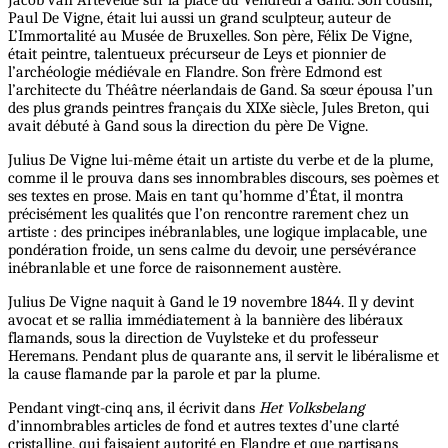
Paul De Vigne, était lui aussi un grand sculpteur, auteur de
L’Immortalité au Musée de Bruxelles. Son père, Félix De Vigne,
était peintre, talentueux précurseur de Leys et pionnier de
l’archéologie médiévale en Flandre. Son frère Edmond est
l’architecte du Théâtre néerlandais de Gand. Sa sœur épousa l’un
des plus grands peintres français du XIXe siècle, Jules Breton, qui
avait débuté à Gand sous la direction du père De Vigne.
Julius De Vigne lui-même était un artiste du verbe et de la plume,
comme il le prouva dans ses innombrables discours, ses poèmes et
ses textes en prose. Mais en tant qu’homme d’État, il montra
précisément les qualités que l’on rencontre rarement chez un
artiste : des principes inébranlables, une logique implacable, une
pondération froide, un sens calme du devoir, une persévérance
inébranlable et une force de raisonnement austère.
Julius De Vigne naquit à Gand le 19 novembre 1844. Il y devint
avocat et se rallia immédiatement à la bannière des libéraux
flamands, sous la direction de Vuylsteke et du professeur
Heremans. Pendant plus de quarante ans, il servit le libéralisme et
la cause flamande par la parole et par la plume.
Pendant vingt-cinq ans, il écrivit dans
Het Volksbelang
d’innombrables articles de fond et autres textes d’une clarté
cristalline, qui faisaient autorité en Flandre et que partisans