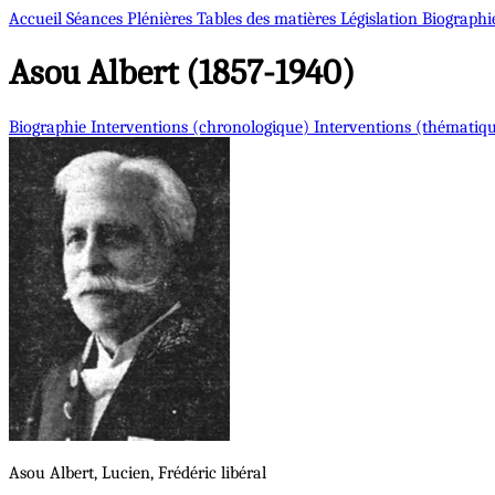
Accueil
Séances Plénières
Tables des matières
Législation
Biographi
Asou
Albert (1857-1940)
Biographie
Interventions (chronologique)
Interventions (thématiq
Asou
Albert, Lucien, Frédéric
libéral