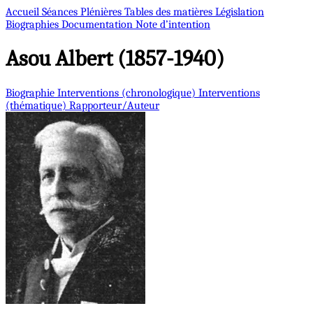
Accueil
Séances Plénières
Tables des matières
Législation
Biographies
Documentation
Note d’intention
Asou
Albert (1857-1940)
Biographie
Interventions (chronologique)
Interventions
(thématique)
Rapporteur/Auteur