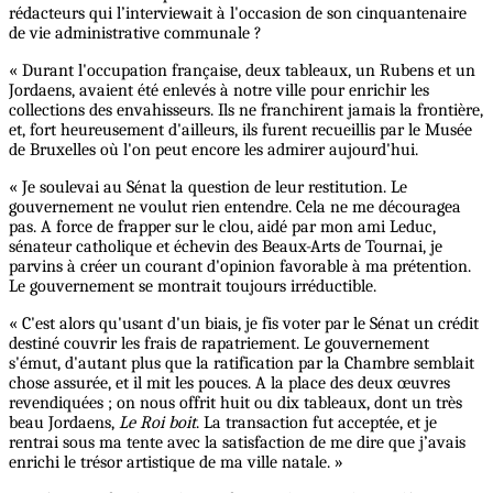
rédacteurs qui l’interviewait à l'occasion de son cinquantenaire
de vie administrative communale ?
« Durant l'occupation française, deux tableaux, un Rubens et un
Jordaens, avaient été enlevés à notre ville pour enrichir les
collections des envahisseurs. Ils ne franchirent jamais la frontière,
et, fort heureusement d'ailleurs, ils furent recueillis par le Musée
de Bruxelles où l'on peut encore les admirer aujourd'hui.
« Je soulevai au Sénat la question de leur restitution. Le
gouvernement ne voulut rien entendre. Cela ne me découragea
pas. A force de frapper sur le clou, aidé par mon ami Leduc,
sénateur catholique et échevin des Beaux-Arts de Tournai, je
parvins à créer un courant d'opinion favorable à ma prétention.
Le gouvernement se montrait toujours irréductible.
« C'est alors qu'usant d'un biais, je fis voter par le Sénat un crédit
destiné couvrir les frais de rapatriement. Le gouvernement
s'émut, d'autant plus que la ratification par la Chambre semblait
chose assurée, et il mit les pouces. A la place des deux œuvres
revendiquées ; on nous offrit huit ou dix tableaux, dont un très
beau Jordaens,
Le Roi boit
. La transaction fut acceptée, et je
rentrai sous ma tente avec la satisfaction de me dire que j’avais
enrichi le trésor artistique de ma ville natale. »