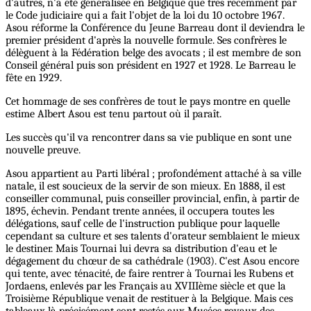
d'autres, n'a été généralisée en Belgique que très récemment par
le Code judiciaire qui a fait l'objet de la loi du 10 octobre 1967.
Asou réforme la Conférence du Jeune Barreau dont il deviendra le
premier président d'après la nouvelle formule. Ses confrères le
délèguent à la Fédération belge des avocats ; il est membre de son
Conseil général puis son président en 1927 et 1928. Le Barreau le
fête en 1929.
Cet hommage de ses confrères de tout le pays montre en quelle
estime Albert Asou est tenu partout où il paraît.
Les succès qu'il va rencontrer dans sa vie publique en sont une
nouvelle preuve.
Asou appartient au Parti libéral ; profondément attaché à sa ville
natale, il est soucieux de la servir de son mieux. En 1888, il est
conseiller communal, puis conseiller provincial, enfin, à partir de
1895, échevin. Pendant trente années, il occupera toutes les
délégations, sauf celle de l'instruction publique pour laquelle
cependant sa culture et ses talents d'orateur semblaient le mieux
le destiner. Mais Tournai lui devra sa distribution d'eau et le
dégagement du chœur de sa cathédrale (1903). C'est Asou encore
qui tente, avec ténacité, de faire rentrer à Tournai les Rubens et
Jordaens, enlevés par les Français au XVIIIème siècle et que la
Troisième République venait de restituer à la Belgique. Mais ces
tableaux-là précisément sont restés aux Musées royaux des