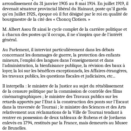
arrondissement du 31 janvier 1905 au 8 mai 1914. En juillet 1919, il
devenait sénateur provincial libéral du Hainaut, poste qu’il garda
qu'en Juillet 192S., époque où il fut désigné par le roi en qualité de
bourgmestre de la cité des « Choncq Clotiers. »
M. Albert Asou fit ainsi le cycle complet de la carrière politique et
à chacun des postes qu'il occupa, il ne s’inspira que de l'intérêt
général.
Au Parlement, il intervint particulièrement dans les débats
concernant les dommages de guerre, la protection des enfants
mineurs, l'emploi des langues dans l'enseignement et dans
l'administration, la bienfaisance publique, la révision des baux à
loyer, la loi sur les bénéfices exceptionnels, les Affaires étrangères,
les travaux publics, les questions fiscales et judiciaires, etc...
Il interpella : le ministre de la Justice au sujet du rétablissement
de la censure politique par la commission de contrôle des films
cinématographiques ; le ministre des Travaux publics sur les
retards apportés par l'Etat à la construction des ponts sur l'Escaut
dans la traversée de Tournai ; le ministre des Sciences et des Arts
relativement aux réclamations de la Ville de Tournai tendant à
rentrer en possession de deux tableaux de Rubens et de Jordaens
enlevés en 1794, restitués par la France, mais demeurés au Musee
de Bruxelles.