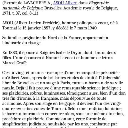
(Extrait de LAVACHERY A.,
ASOU Albert
, dans
Biographie
nationale de Belgique
, Bruxelles, Académie royale de Belgique,
1971, t. 37, col. 8-11)
ASOU (Albert-Lucien-Frédéric), homme politique, avocat, né à
Tournai le 15 janvier 1857, y décédé le 7 mars 1940.
Sa famille, originaire du Nord de la France, appartenait à
l'industrie du tissage.
En 1883, il épouse à Soignies Isabelle Dryon dont il aura deux
filles. L'une épousera à Namur l'avocat et homme de lettres
Marcel Grafé.
C'est à vingt et un ans - exemple d'une remarquable précocité -
qu'Albert Asou, après de brillantes études de droit à l'Université
libre de Bruxelles et un stage à Paris, entre au barreau de sa ville
natale. Déjà il fait preuve d'une remarquable science juridique ;
ses plaidoiries, sobres, lumineuses, témoignent aussi bien d'un don
très fin d'ironie, à la française, mais dépourvue de toute
acrimonie. Après son stage en Belgique, il devient l'un des vingt-
quatre avocats-avoués de Tournai. Selon une tradition lointaine,
le barreau tournaisien concentre alors, sous une même direction,
procédure et plaidoirie. Comme on sait, cette formule de
simplification judiciaire, souhaitée par les uns, combattue par