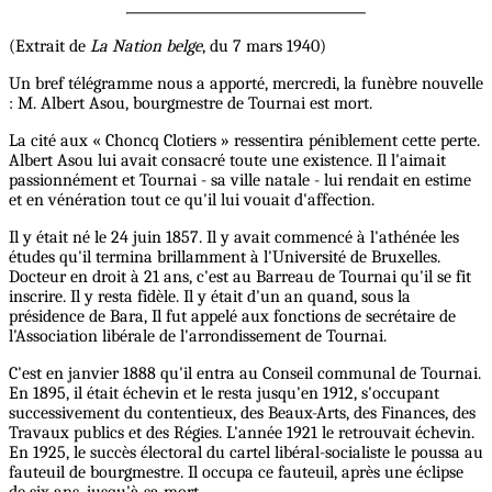
(Extrait de
La Nation belge
, du 7 mars 1940)
Un bref télégramme nous a apporté, mercredi, la funèbre nouvelle
: M. Albert Asou, bourgmestre de Tournai est mort.
La cité aux « Choncq Clotiers » ressentira péniblement cette perte.
Albert Asou lui avait consacré toute une existence. Il l'aimait
passionnément et Tournai - sa ville natale - lui rendait en estime
et en vénération tout ce qu'il lui vouait d'affection.
Il y était né le 24 juin 1857. Il y avait commencé à l'athénée les
études qu'il termina brillamment à l'Université de Bruxelles.
Docteur en droit à 21 ans, c'est au Barreau de Tournai qu'il se fit
inscrire. Il y resta fidèle. Il y était d'un an quand, sous la
présidence de Bara, Il fut appelé aux fonctions de secrétaire de
l'Association libérale de l'arrondissement de Tournai.
C'est en janvier 1888 qu'il entra au Conseil communal de Tournai.
En 1895, il était échevin et le resta jusqu'en 1912, s'occupant
successivement du contentieux, des Beaux-Arts, des Finances, des
Travaux publics et des Régies. L'année 1921 le retrouvait échevin.
En 1925, le succès électoral du cartel libéral-socialiste le poussa au
fauteuil de bourgmestre. Il occupa ce fauteuil, après une éclipse
de six ans, jusqu'à sa mort.