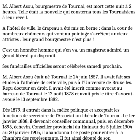
M. Albert Asou, bourgmestre de Tournai, est mort cette nuit à 2
heures. Telle était la nouvelle qui consterna tous les Tournaisiens
à leur réveil.
A l'hôtel de ville, le drapeau a été mis en berne ; dans la cour de
nombreux chômeurs qui vont au pointage s'arrêtent anxieux.
attristés : leur grand bourgmestre n'est plus !
C'est un honnête homme qui s’en va, un magistrat admiré, un
grand libéral qui disparaît.
Ses funérailles officielles seront célébrées samedi prochain.
M. Albert Asou était né Tournai le 24 juin 1857. Il avait fait ses
études à l’athénée de cette ville, puis à l'Université de Bruxelles.
Reçu docteur en droit, il avait été inscrit comme avocat au
barreau de Tournai le 12 août 1878 et avait pris le titre d'avocat-
avoué le 13 septembre 1882.
Dès 1879, il entrait dans la mêlée politique et acceptait les
fonctions de secrétaire de l'Association libérale de Tournai. Le 1er
janvier 1888, il devenait conseiller communal, puis, en décembre
1895, échevin. Conseiller provincial du Hainaut du 5 juillet 1904
au 30 janvier 1905, il abandonnait ce poste pour entrer à la
Chambre des représentants. II fut ainsi député de son