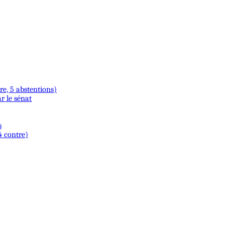
re, 5 abstentions)
r le sénat
s
4 contre)