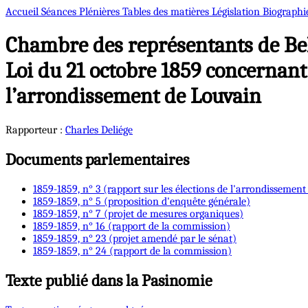
Accueil
Séances Plénières
Tables des matières
Législation
Biographi
Chambre des représentants de Bel
Loi du 21 octobre 1859 concernant
l’arrondissement de Louvain
Rapporteur :
Charles
Deliége
Documents parlementaires
1859-1859, n° 3 (rapport sur les élections de l'arrondissemen
1859-1859, n° 5 (proposition d'enquête générale)
1859-1859, n° 7 (projet de mesures organiques)
1859-1859, n° 16 (rapport de la commission)
1859-1859, n° 23 (projet amendé par le sénat)
1859-1859, n° 24 (rapport de la commission)
Texte publié dans la Pasinomie