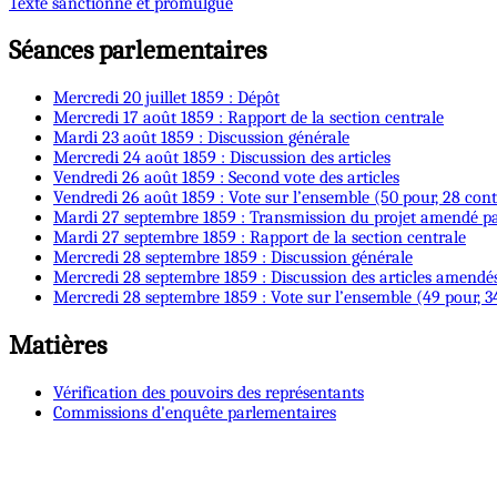
Texte sanctionné et promulgué
Séances parlementaires
Mercredi 20 juillet 1859 : Dépôt
Mercredi 17 août 1859 : Rapport de la section centrale
Mardi 23 août 1859 : Discussion générale
Mercredi 24 août 1859 : Discussion des articles
Vendredi 26 août 1859 : Second vote des articles
Vendredi 26 août 1859 : Vote sur l’ensemble (50 pour, 28 cont
Mardi 27 septembre 1859 : Transmission du projet amendé pa
Mardi 27 septembre 1859 : Rapport de la section centrale
Mercredi 28 septembre 1859 : Discussion générale
Mercredi 28 septembre 1859 : Discussion des articles amendé
Mercredi 28 septembre 1859 : Vote sur l’ensemble (49 pour, 3
Matières
Vérification des pouvoirs des représentants
Commissions d'enquête parlementaires