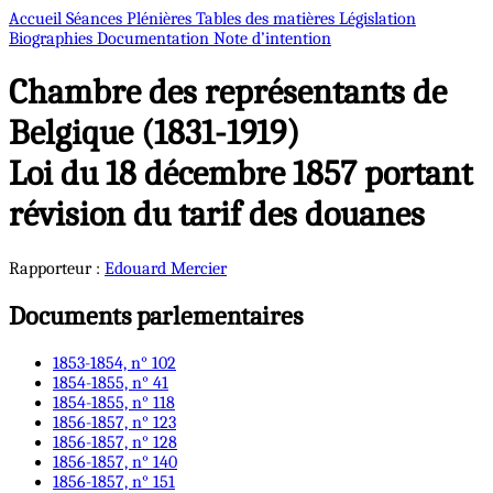
Accueil
Séances Plénières
Tables des matières
Législation
Biographies
Documentation
Note d’intention
Chambre des représentants de
Belgique (1831-1919)
Loi du 18 décembre 1857 portant
révision du tarif des douanes
Rapporteur :
Edouard
Mercier
Documents parlementaires
1853-1854, n° 102
1854-1855, n° 41
1854-1855, n° 118
1856-1857, n° 123
1856-1857, n° 128
1856-1857, n° 140
1856-1857, n° 151