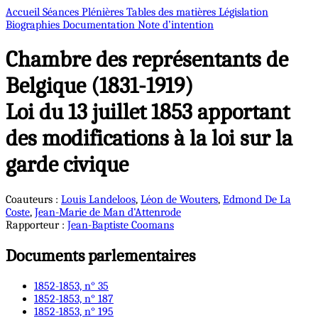
Accueil
Séances Plénières
Tables des matières
Législation
Biographies
Documentation
Note d’intention
Chambre des représentants de
Belgique (1831-1919)
Loi du 13 juillet 1853 apportant
des modifications à la loi sur la
garde civique
Coauteurs :
Louis
Landeloos
,
Léon
de Wouters
,
Edmond
De La
Coste
,
Jean-Marie
de Man d'Attenrode
Rapporteur :
Jean-Baptiste
Coomans
Documents parlementaires
1852-1853, n° 35
1852-1853, n° 187
1852-1853, n° 195