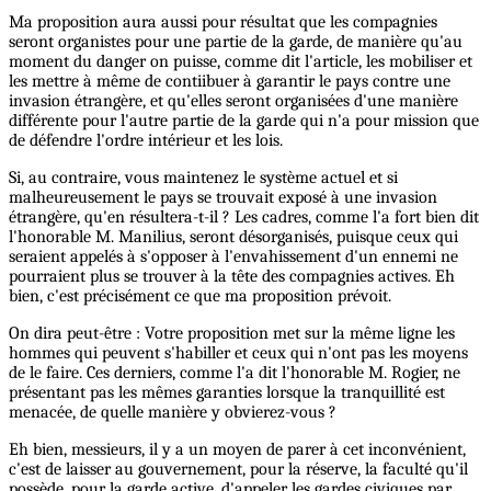
Ma proposition aura aussi pour résultat que les compagnies
seront organistes pour une partie de la garde, de manière qu'au
moment du danger on puisse, comme dit l'article, les mobiliser et
les mettre à même de contiibuer à garantir le pays contre une
invasion étrangère, et qu'elles seront organisées d'une manière
différente pour l'autre partie de la garde qui n'a pour mission que
de défendre l'ordre intérieur et les lois.
Si, au contraire, vous maintenez le système actuel et si
malheureusement le pays se trouvait exposé à une invasion
étrangère, qu'en résultera-t-il ? Les cadres, comme l'a fort bien dit
l'honorable M. Manilius, seront désorganisés, puisque ceux qui
seraient appelés à s'opposer à l'envahissement d'un ennemi ne
pourraient plus se trouver à la tête des compagnies actives. Eh
bien, c'est précisément ce que ma proposition prévoit.
On dira peut-être : Votre proposition met sur la même ligne les
hommes qui peuvent s'habiller et ceux qui n'ont pas les moyens
de le faire. Ces derniers, comme l'a dit l'honorable M. Rogier, ne
présentant pas les mêmes garanties lorsque la tranquillité est
menacée, de quelle manière y obvierez-vous ?
Eh bien, messieurs, il y a un moyen de parer à cet inconvénient,
c'est de laisser au gouvernement, pour la réserve, la faculté qu'il
possède, pour la garde active, d'appeler les gardes civiques par