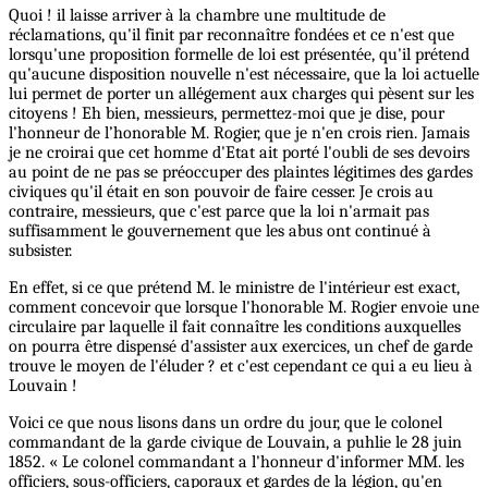
Quoi ! il laisse arriver à la chambre une multitude de
réclamations, qu'il finit par reconnaître fondées et ce n'est que
lorsqu'une proposition formelle de loi est présentée, qu'il prétend
qu'aucune disposition nouvelle n'est nécessaire, que la loi actuelle
lui permet de porter un allégement aux charges qui pèsent sur les
citoyens ! Eh bien, messieurs, permettez-moi que je dise, pour
l'honneur de l’honorable M. Rogier, que je n'en crois rien. Jamais
je ne croirai que cet homme d'Etat ait porté l'oubli de ses devoirs
au point de ne pas se préoccuper des plaintes légitimes des gardes
civiques qu'il était en son pouvoir de faire cesser. Je crois au
contraire, messieurs, que c'est parce que la loi n'armait pas
suffisamment le gouvernement que les abus ont continué à
subsister.
En effet, si ce que prétend M. le ministre de l'intérieur est exact,
comment concevoir que lorsque l'honorable M. Rogier envoie une
circulaire par laquelle il fait connaître les conditions auxquelles
on pourra être dispensé d'assister aux exercices, un chef de garde
trouve le moyen de l'éluder ? et c'est cependant ce qui a eu lieu à
Louvain !
Voici ce que nous lisons dans un ordre du jour, que le colonel
commandant de la garde civique de Louvain, a puhlie le 28 juin
1852. « Le colonel commandant a l'honneur d'informer MM. les
officiers, sous-officiers, caporaux et gardes de la légion, qu'en