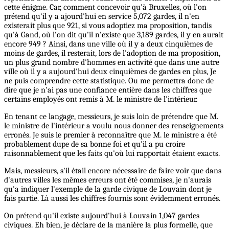
cette énigme. Car, comment concevoir qu'à Bruxelles, où l'on
prétend qu'il y a ajourd'hui en service 5,072 gardes, il n'en
existerait plus que 921, si vous adoptiez ma proposition, tandis
qu'à Gand, où l'on dit qu'il n'existe que 3,189 gardes, il y en aurait
encore 949 ? Ainsi, dans une ville où il y a deux cinquièmes de
moins de gardes, il resterait, lors de l'adoption de ma proposition,
un plus grand nombre d'hommes en activité que dans une autre
ville où il y a aujourd'hui deux cinquièmes de gardes en plus, Je
ne puis comprendre cette statistique. Ou me permettra donc de
dire que je n'ai pas une confiance entière dans les chiffres que
certains employés ont remis à M. le ministre de l'intérieur.
En tenant ce langage, messieurs, je suis loin de prétendre que M.
le ministre de l'intérieur a voulu nous donner des renseignements
erronés. Je suis le premier à reconnaître que M. le ministre a été
probablement dupe de sa bonne foi et qu'il a pu croire
raisonnablement que les faits qu'où lui rapportait étaient exacts.
Mais, messieurs, s'il étail encore nécessaire de faire voir que dans
d'autres villes les mêmes erreurs ont été commises, je n'aurais
qu'a indiquer l'exemple de la garde civique de Louvain dont je
fais partie. Là aussi les chiffres fournis sont évidemment erronés.
On prétend qu'il existe aujourd'hui à Louvain 1,047 gardes
civiques. Eh bien, je déclare de la manière la plus formelle, que