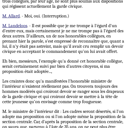
trois collègues, par leur âge, ne sont plus soumis aux dispositions
qui régissent actuellement la garde civique.
M. Allard
. - Moi, oui. (Interruption.)
M. Landeloos
. - Il est possible que je me trompe à l'égard d'un
d'entre eux, mais certainement je ne me trompe pas à l'égard des
deux autres. D'ailleurs, un de nos honorables collègues, en
prenant hier la parole, s'est empressé de reconnaître que, quant a
lui, il n'y était pas astreint, mais qu'il avait cru remplir un devoir
civique en acceptant le commandement qu'on lui avait offert.
Eh bien, messieurs, l'exemple qu'a donné cet honorable collègue,
serait certainement suivi par bien d'autres citoyens, si ma
proposition était adoptée...,
Les craintes donc qu'a manifestées l'honorable ministre de
l’intérieur n'existent réellement pas. On trouvera toujours des
hommes modérés qui croiront devoir se ranger sous les drapeaux
de la garde civique et qui croiront devoir se mettre à la tête de
cette jeunesse qu’on envisage comme trop fougueuse.
M. le ministre de l'intérieur dit : Les cadres seront désertés, si l'on
adopte ma proposition ou si l'on adopte même la proposition de la
section centrale. Car, d'après la proposition de la section centrale,
on saura que, parvenu à l'âge de 35 ans, on ne peut plus être