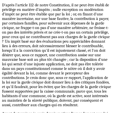
D'après l'article 112 de notre Constitution, il ne peut être établi de
privilège en matière d'impôts ; nulle exception ou modération
d'impôt ne peut être établie que par la loi ; or, en fixant d'une
manière incertaine, sur uue base fautive, la contribution à payer,
par certaines familles, pour subvenir aux dépenses de la garde
civique, ne frappe-t-on pas d'une manière arbitraire, ne froisse-t-
on pas des intérêts privés et ne crée-t-on pas un certain privilège,
pour ceux qui ne contribuent pas aux charges de la garde civique
? Un impôt basé sur des évaluations peu appréciables donnant
lieu à des erreurs, doit nécessairement blesser le contribuable,
lorsqu'il a la conviction qu'il est injustement classé, et l'on doit
désirer que, sous ce rapport, une contribution assise sur une
mauvaise base soit au plus tôt changée ; car la disposiiion d'une
loi qui serait d'une injuste application, ne doit pas êlre tolérée
dans un pays constitutionnel comme le nôtre où il doit y avoir
égalité devant la loi, comme devant le percepteur des
contributions. Je crois donc que, sous ce rapport, l'application de
la loi sur la garde civique doit donner lieu à des critiques fondées,
et qu'il faudrait, pour les éviter, que les charges de la garde civique
fussent supportées par la caisse communale, parce que, tous les
habitants d'une commune, où la garde est active, sont intéressés
au maintien de la sûreté publique, doivent, par conséquent et
aussi, contribuer aux charges qui en résultent.