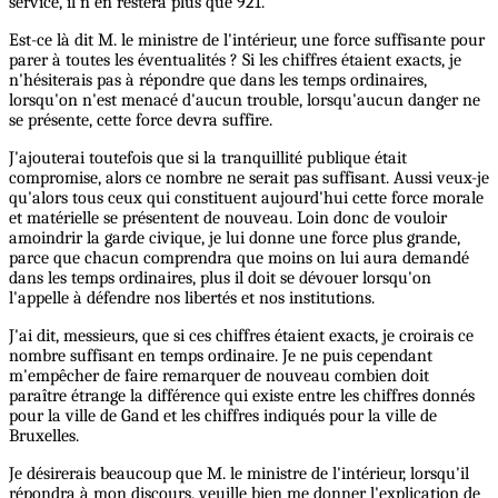
service, il n'en restera plus que 921.
Est-ce là dit M. le ministre de l'intérieur, une force suffisante pour
parer à toutes les éventualités ? Si les chiffres étaient exacts, je
n'hésiterais pas à répondre que dans les temps ordinaires,
lorsqu'on n'est menacé d'aucun trouble, lorsqu'aucun danger ne
se présente, cette force devra suffire.
J'ajouterai toutefois que si la tranquillité publique était
compromise, alors ce nombre ne serait pas suffisant. Aussi veux-je
qu'alors tous ceux qui constituent aujourd'hui cette force morale
et matérielle se présentent de nouveau. Loin donc de vouloir
amoindrir la garde civique, je lui donne une force plus grande,
parce que chacun comprendra que moins on lui aura demandé
dans les temps ordinaires, plus il doit se dévouer lorsqu'on
l'appelle à défendre nos libertés et nos institutions.
J'ai dit, messieurs, que si ces chiffres étaient exacts, je croirais ce
nombre suffisant en temps ordinaire. Je ne puis cependant
m'empêcher de faire remarquer de nouveau combien doit
paraître étrange la différence qui existe entre les chiffres donnés
pour la ville de Gand et les chiffres indiqués pour la ville de
Bruxelles.
Je désirerais beaucoup que M. le ministre de l'intérieur, lorsqu'il
répondra à mon discours, veuille bien me donner l'explication de