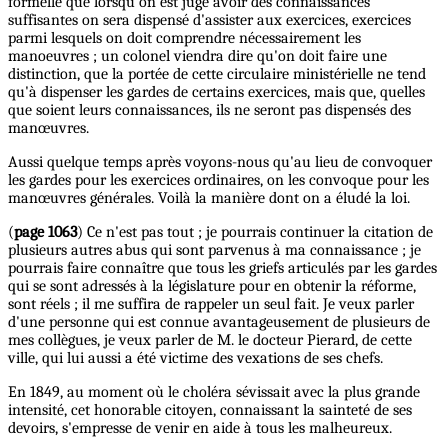
formelle que lorsqu'on est jugé avoir des connaissances
suffisantes on sera dispensé d'assister aux exercices, exercices
parmi lesquels on doit comprendre nécessairement les
manoeuvres ; un colonel viendra dire qu'on doit faire une
distinction, que la portée de cette circulaire ministérielle ne tend
qu'à dispenser les gardes de certains exercices, mais que, quelles
que soient leurs connaissances, ils ne seront pas dispensés des
manœuvres.
Aussi quelque temps après voyons-nous qu'au lieu de convoquer
les gardes pour les exercices ordinaires, on les convoque pour les
manœuvres générales. Voilà la manière dont on a éludé la loi.
(
page 1063
) Ce n'est pas tout ; je pourrais continuer la citation de
plusieurs autres abus qui sont parvenus à ma connaissance ; je
pourrais faire connaître que tous les griefs articulés par les gardes
qui se sont adressés à la législature pour en obtenir la réforme,
sont réels ; il me suffira de rappeler un seul fait. Je veux parler
d'une personne qui est connue avantageusement de plusieurs de
mes collègues, je veux parler de M. le docteur Pierard, de cette
ville, qui lui aussi a été victime des vexations de ses chefs.
En 1849, au moment où le choléra sévissait avec la plus grande
intensité, cet honorable citoyen, connaissant la sainteté de ses
devoirs, s'empresse de venir en aide à tous les malheureux.