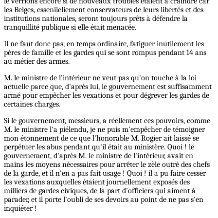
le verrions encore si de nouveaux troubles étaient à craindre car
les Belges, esseniieliement conservateurs de leurs libertés et des
institutions nationales, seront toujours prêts à défendre la
tranquillité publique si elle était menacée.
Il ne faut donc pas, en temps ordinaire, fatiguer inutilement les
pères de famille et les gardes qui se sont rompus pendant 14 ans
au métier des armes.
M. le ministre de l'intérieur ne veut pas qu'on touche à la loi
actuelle parce que, d'après lui, le gouvernement est suffisamment
armé pour empêcher les vexations et pour dégrever les gardes de
certaines charges.
Si le gouvernement, messieurs, a réellement ces pouvoirs, comme
M. le ministre l'a piélendu, je ne puis m'empêcher de témoigner
mon étonnement de ce que l'honorable M. Rogier ait laissé se
perpétuer les abus pendant qu'il était au ministère. Quoi ! le
gouvernement, d'après M. le ministre de l'intérieur, avait en
mains les moyens nécessaires pour arrêter le zèle outré des chefs
de la garde, et il n'en a pas fait usage ! Quoi ! il a pu faire cesser
les vexations auxquelles étaient journellement exposés des
milliers de gardes civiques, de la part d'officiers qui aiment à
parader, et il porte l'oubli de ses devoirs au point de ne pas s'en
inquiéter !