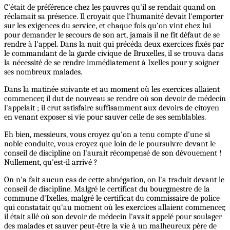
C'était de préférence chez les pauvres qu'il se rendait quand on
réclamait sa présence. Il croyait que l'humanité devait l'emporter
sur les exigences du service, et chaque fois qu'on vint chez lui
pour demander le secours de son art, jamais il ne fit défaut de se
rendre à l'appel. Dans la nuit qui précéda deux exercices fixés par
le commandant de la garde civique de Bruxelles, il se trouva dans
la nécessité de se rendre immédiatement à Ixelles pour y soigner
ses nombreux malades.
Dans la matinée suivante et au moment où les exercices allaient
commencer, il dut de nouveau se rendre où son devoir de médecin
l'appelait ; il crut satisfaire suffisamment aux devoirs de citoyen
en venant exposer si vie pour sauver celle de ses semblables.
Eh bien, messieurs, vous croyez qu'on a tenu compte d'une si
noble conduite, vous croyez que loin de le poursuivre devant le
conseil de discipline on l'aurait récompensé de son dévouement !
Nullement, qu'est-il arrivé ?
On n'a fait aucun cas de cette abnégation, on l'a traduit devant le
conseil de discipline. Malgré le certificat du bourgmestre de la
commune d'Ixelles, malgré le certificat du commissaire de police
qui constatait qu'au moment où les exercices allaient commencer,
il était allé où son devoir de médecin l'avait appelé pour soulager
des malades et sauver peut-être la vie à un malheureux père de