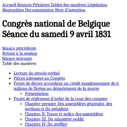
Accueil
Séances Plénières
Tables des matières
Législation
Biographies
Documentation
Note d’intention
Congrès national de Belgique
Séance du samedi 9 avril 1831
Séance précédente
Retour à la session
Séance suivante
Table des matières
Lecture du procès-verbal
Pièces adressées au Congrès
Projet de décret accordant un crédit supplémentaire de 6
milions de florins au département de la guerre
Présentation
Projet de règlement d'ordre de la cour des comptes
Chapitre premier. Des assemblées générales, des
sections et du président
Chapitre II. Tenue et police des assemblées
Chapitre III. Du ministère public
Chapitre IV. Du greffier