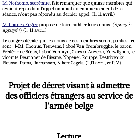
M. Nothomb, secrétaire
, fait remarquer que quinze membres qui
avaient répondu à l'appel nominal au commencement de la
séance, n'ont pas répondu au dernier appel. (I., 11 avril.)
M. Charles Rogier
propose de faire publier leurs noms.
(Appuyé !
appuyé !
) (I., 11 avril.)
Le congrès décide que les noms de ces membres seront publiés ; ce
sont : MM. Thonus, Teuwens, l'abbé Van Crombrugghe, le baron
Frédéric de Sécus, l'abbé Verduyn, Claes (d'Anvers), Verwilghen, le
vicomte Desmanet de Biesme, Nopener, Rouppe, Destriveaux,
Fleussu, Dams, Barbanson, Albert Cogels. (I.,11 avril, et P. V.)
Projet de décret visant à admettre
des officiers étrangers au service de
l'armée belge
Lecture