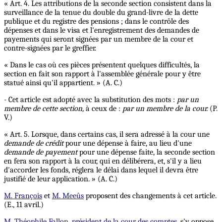
« Art. 4. Les attributions de la seconde section consistent dans la
surveillance de la tenue du double du grand-livre de la dette
publique et du registre des pensions ; dans le contrôle des
dépenses et dans le visa et l'enregistrement des demandes de
payements qui seront signées par un membre de la cour et
contre-signées par le greffier.
« Dans le cas où ces pièces présentent quelques difficultés, la
section en fait son rapport à l'assemblée générale pour y être
statué ainsi qu'il appartient. » (A. C.)
- Cet article est adopté avec la substitution des mots :
par un
membre de cette section,
à ceux de :
par un membre de la cour.
(P.
V.)
« Art. 5. Lorsque, dans certains cas, il sera adressé à la cour une
demande de crédit
pour une dépense à faire, au lieu d'une
demande de payement
pour une dépense faite, la seconde section
en fera son rapport à la cour, qui en délibérera, et, s'il y a lieu
d'accorder les fonds, réglera le délai dans lequel il devra être
justifié de leur application. » (A. C.)
M. François
et
M. Meeûs
proposent des changements à cet article.
(E., 11 avril.)
M. Théophile Fallon, président de la cour des comptes
, s'y oppose.