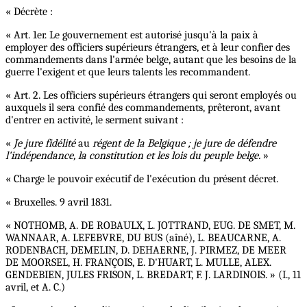
« Décrète :
« Art. 1er. Le gouvernement est autorisé jusqu'à la paix à
employer des officiers supérieurs étrangers, et à leur confier des
commandements dans l'armée belge, autant que les besoins de la
guerre l'exigent et que leurs talents les recommandent.
« Art. 2. Les officiers supérieurs étrangers qui seront employés ou
auxquels il sera confié des commandements, prêteront, avant
d'entrer en activité, le serment suivant :
«
Je jure fidélité
au
régent de la Belgique ; je jure de défendre
l'indépendance, la constitution et les lois du peuple belge.
»
« Charge le pouvoir exécutif de l'exécution du présent décret.
« Bruxelles. 9 avril 1831.
« NOTHOMB, A. DE ROBAULX, L. JOTTRAND, EUG. DE SMET, M.
WANNAAR, A. LEFEBVRE, DU BUS (aîné), L. BEAUCARNE, A.
RODENBACH, DEMELIN, D. DEHAERNE, J. PIRMEZ, DE MEER
DE MOORSEL, H. FRANÇOIS, E. D'HUART, L. MULLE, ALEX.
GENDEBIEN, JULES FRISON, L. BREDART, F. J. LARDINOIS. » (I., 11
avril, et A. C.)