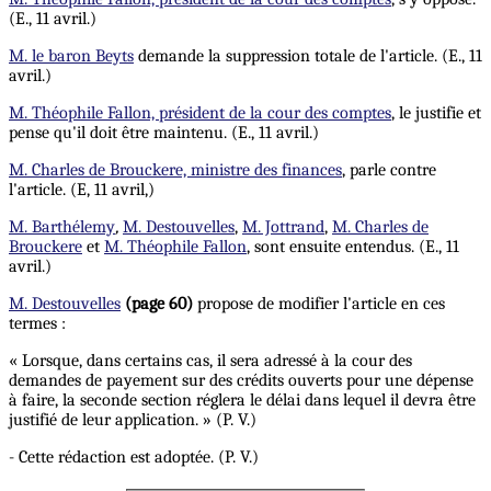
(E., 11 avril.)
M. le baron Beyts
demande la suppression totale de l'article. (E., 11
avril.)
M. Théophile Fallon, président de la cour des comptes
, le justifie et
pense qu'il doit être maintenu. (E., 11 avril.)
M. Charles de Brouckere, ministre des finances
, parle contre
l'article. (E, 11 avril,)
M. Barthélemy
,
M. Destouvelles
,
M. Jottrand
,
M. Charles de
Brouckere
et
M. Théophile Fallon
, sont ensuite entendus. (E., 11
avril.)
M. Destouvelles
(page 60)
propose de modifier l'article en ces
termes :
« Lorsque, dans certains cas, il sera adressé à la cour des
demandes de payement sur des crédits ouverts pour une dépense
à faire, la seconde section réglera le délai dans lequel il devra être
justifié de leur application. » (P. V.)
- Cette rédaction est adoptée. (P. V.)