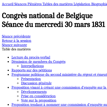
Accueil
Séances Plénières
Tables des matières
Législation
Biographi
Congrès national de Belgique
Séance du mercredi 30 mars 1831
Séance précédente
Retour à la session
Séance suivante
Table des matières
Lecture du procès-verbal
Démission de membres du Congrès
Interpellations
Rapports sur des pétitions
Programme politique du second ministère du régent et émeut
Présentation
Discussion générale
Proposition visant à créant une commission d'enquête sur la 
Développements
Prise en considération
Vote sur la proposition
Proposition tendant à nommer une commission d'enquête sur