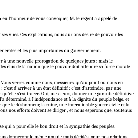
 a eu l'honneur de vous convoquer, M. le régent a appelé de
 ses vues. Ces explications, nous aurions désiré de pouvoir les
s générales et les plus importantes du gouvernement.
er à une nouvelle prorogation de quelques jours ; mais le
 des élus de la nation que le pouvoir doit attendre sa force morale
ès. Vous verrez comme nous, messieurs, qu'au point où nous en
c'est d’arriver à un état définitif ; c'est d'atteindre, par une
qu'elle s'est tracée. Oui, messieurs, donner une garantie définitive
 l'a déterminé, à l'indépendance et à la dignité du peuple belge, et
 que le déshonneur, la ruine, une interminable guerre civile et la
ous nos efforts doivent se diriger ; et nous espérons que, soutenus
qui a pour elle le bon droit et la sympathie des peuples.
us donneront le même appui ; mais décidés, pour nos relations