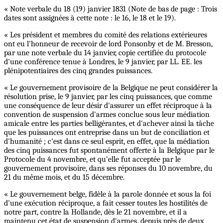
« Note verbale du 18 (19) janvier 1831 (Note de bas de page : Trois
dates sont assignées à cette note : le 16, le 18 et le 19).
« Les président et membres du comité des relations extérieures
ont eu l'honneur de recevoir de lord Ponsonby et de M. Bresson,
par une note verbale du 14 janvier, copie certifiée du protocole
d'une conférence tenue à Londres, le 9 janvier, par LL. EE. les
plénipotentiaires des cinq grandes puissances.
« Le gouvernement provisoire de la Belgique ne peut considérer la
résolution prise, le 9 janvier, par les cinq puissances, que comme
une conséquence de leur désir d'assurer un effet réciproque à la
convention de suspension d'armes conclue sous leur médiation
amicale entre les parties belligérantes, et d'achever ainsi la tâche
que les puissances ont entreprise dans un but de conciliation et
d'humanité ; c'est dans ce seul esprit, en effet, que la médiation
des cinq puissances fut spontanément offerte à la Belgique par le
Protocole du 4 novembre, et qu'elle fut acceptée par le
gouvernement provisoire, dans ses réponses du 10 novembre, du
21 du même mois, et du 15 décembre.
« Le gouvernement belge, fidèle à la parole donnée et sous la foi
d'une exécution réciproque, a fait cesser toutes les hostilités de
notre part, contre la Hollande, dès le 21 novembre, et il a
maintenu cet état de suspension d'armes, depuis près de deux