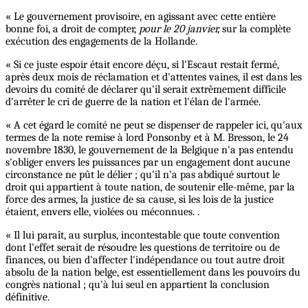
« Le gouvernement provisoire, en agissant avec cette entière
bonne foi, a droit de compter,
pour le
20
janvier,
sur la complète
exécution des engagements de la Hollande.
« Si ce juste espoir était encore déçu, si l'Escaut restait fermé,
après deux mois de réclamation et d'attentes vaines, il est dans les
devoirs du comité de déclarer qu'il serait extrêmement difficile
d'arrêter le cri de guerre de la nation et l'élan de l'armée.
« A cet égard le comité ne peut se dispenser de rappeler ici, qu'aux
termes de la note remise à lord Ponsonby et à M. Bresson, le 24
novembre 1830, le gouvernement de la Belgique n'a pas entendu
s'obliger envers les puissances par un engagement dont aucune
circonstance ne pût le délier ; qu'il n'a pas abdiqué surtout le
droit qui appartient à toute nation, de soutenir elle-même, par la
force des armes, la justice de sa cause, si les lois de la justice
étaient, envers elle, violées ou méconnues. .
« Il lui paraît, au surplus, incontestable que toute convention
dont l'effet serait de résoudre les questions de territoire ou de
finances, ou bien d'affecter l'indépendance ou tout autre droit
absolu de la nation belge, est essentiellement dans les pouvoirs du
congrès national ; qu'à lui seul en appartient la conclusion
définitive.