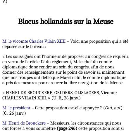
V.)
Blocus hollandais sur la Meuse
M. le vicomte Charles Vilain XIIII
– Voici une proposition qui a été
déposée sur le bureau :
« Les soussignés ont l'honneur de proposer au congrès de requérir,
en vertu de l'article 12 du règlement, M. le chef du comité
diplomatique de se rendre au sein du congrès, afin de nous
donner des renseignements sur le point de savoir si, maintenant
que nos troupes ont débloqué Maestricht, le comité diplomatique
a pris des mesures pour assurer la libre navigation de la Meuse.
« HENRI DE BROUCKERE, GELDERS, OLISLAGERS, Vicomte
CHARLES VILAIN XIIII. » (U. B., 26 janv.)
M. le président
– Cette proposition est-elle appuyée ? (
Oui, oui
.)
(C., 26 janv.)
M. Henri de Brouckere
– Messieurs, les circonstances qui nous
ont forcés à vous soumettre
(page 246)
cette proposition sont si