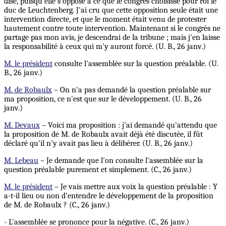
dise, puisqu'elle s'oppose à ce que le congrès choisisse pour roi le
duc de Leuchtenberg. J'ai cru que cette opposition seule était une
intervention directe, et que le moment était venu de protester
hautement contre toute intervention. Maintenant si le congrès ne
partage pas mon avis, je descendrai de la tribune ; mais j'en laisse
la responsabilité à ceux qui m'y auront forcé. (U. B., 26 janv.)
M. le président
consulte l'assemblée sur la question préalable. (U.
B., 26 janv.)
M. de Robaulx
– On n'a pas demandé la question préalable sur
ma proposition, ce n'est que sur le développement. (U. B., 26
janv.)
M. Devaux
– Voici ma proposition : j'ai demandé qu'attendu que
la proposition de M. de Robaulx avait déjà été discutée, il fût
déclaré qu'il n'y avait pas lieu à délibérer. (U. B., 26 janv.)
M. Lebeau
– Je demande que l'on consulte l'assemblée sur la
question préalable purement et simplement. (C., 26 janv.)
M. le président
– Je vais mettre aux voix la question préalable : Y
a-t-il lieu ou non d'entendre le développement de la proposition
de M. de Robaulx ? (C., 26 janv.)
- L'assemblée se prononce pour la négative. (C., 26 janv.)