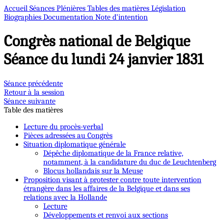
Accueil
Séances Plénières
Tables des matières
Législation
Biographies
Documentation
Note d’intention
Congrès national de Belgique
Séance du lundi 24 janvier 1831
Séance précédente
Retour à la session
Séance suivante
Table des matières
Lecture du procès-verbal
Pièces adressées au Congrès
Situation diplomatique générale
Dépêche diplomatique de la France relative,
notamment, à la candidature du duc de Leuchtenberg
Blocus hollandais sur la Meuse
Proposition visant à protester contre toute intervention
étrangère dans les affaires de la Belgique et dans ses
relations avec la Hollande
Lecture
Développements et renvoi aux sections