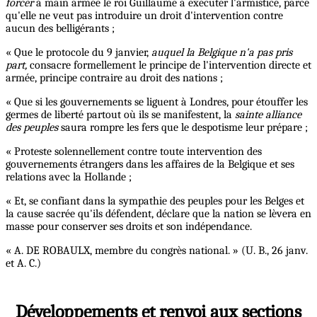
forcer
à main armée le roi Guillaume à exécuter l'armistice, parce
qu'elle ne veut pas introduire un droit d'intervention contre
aucun des belligérants ;
« Que le protocole du 9 janvier,
auquel la Belgique n'a pas pris
part,
consacre formellement le principe de l'intervention directe et
armée, principe contraire au droit des nations ;
« Que si les gouvernements se liguent à Londres, pour étouffer les
germes de liberté partout où ils se manifestent, la
sainte alliance
des peuples
saura rompre les fers que le despotisme leur prépare ;
« Proteste solennellement contre toute intervention des
gouvernements étrangers dans les affaires de la Belgique et ses
relations avec la Hollande ;
« Et, se confiant dans la sympathie des peuples pour les Belges et
la cause sacrée qu'ils défendent, déclare que la nation se lèvera en
masse pour conserver ses droits et son indépendance.
« A. DE ROBAULX, membre du congrès national. » (U. B., 26 janv.
et A. C.)
Développements et renvoi aux sections