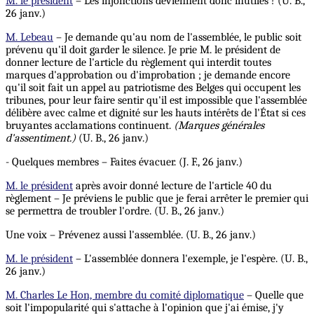
M. le président
– Les injonctions deviennent donc inutiles ! (U. B.,
26 janv.)
M. Lebeau
– Je demande qu'au nom de l'assemblée, le public soit
prévenu qu'il doit garder le silence. Je prie M. le président de
donner lecture de l'article du règlement qui interdit toutes
marques d'approbation ou d'improbation ; je demande encore
qu'il soit fait un appel au patriotisme des Belges qui occupent les
tribunes, pour leur faire sentir qu'il est impossible que l'assemblée
délibère avec calme et dignité sur les hauts intérêts de l'État si ces
bruyantes acclamations continuent.
(Marques générales
d'assentiment.)
(U. B., 26 janv.)
- Quelques membres – Faites évacuer. (J. F., 26 janv.)
M. le président
après avoir donné lecture de l'article 40 du
règlement – Je préviens le public que je ferai arrêter le premier qui
se permettra de troubler l'ordre. (U. B., 26 janv.)
Une voix – Prévenez aussi l'assemblée. (U. B., 26 janv.)
M. le président
– L'assemblée donnera l'exemple, je l'espère. (U. B.,
26 janv.)
M. Charles Le Hon, membre du comité diplomatique
– Quelle que
soit l'impopularité qui s'attache à l'opinion que j'ai émise, j'y