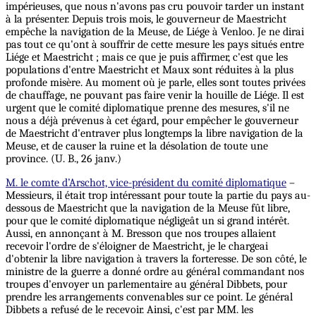
impérieuses, que nous n'avons pas cru pouvoir tarder un instant
à la présenter. Depuis trois mois, le gouverneur de Maestricht
empêche la navigation de la Meuse, de Liége à Venloo. Je ne dirai
pas tout ce qu'ont à souffrir de cette mesure les pays situés entre
Liége et Maestricht ; mais ce que je puis affirmer, c'est que les
populations d'entre Maestricht et Maux sont réduites à la plus
profonde misère. Au moment où je parle, elles sont toutes privées
de chauffage, ne pouvant pas faire venir la houille de Liége.
Il
est
urgent que le comité diplomatique prenne des mesures, s'il ne
nous a déjà prévenus à cet égard, pour empêcher le gouverneur
de Maestricht d'entraver plus longtemps la libre navigation de la
Meuse, et de causer la ruine et la désolation de toute une
province. (U. B., 26 janv.)
M. le comte d’Arschot, vice-président du comité diplomatique
–
Messieurs, il était trop intéressant pour toute la partie du pays au-
dessous de Maestricht que la navigation de la Meuse fût libre,
pour que le comité diplomatique négligeât un si grand intérêt.
Aussi, en annonçant à M. Bresson que nos troupes allaient
recevoir l'ordre de s'éloigner de Maestricht, je le chargeai
d'obtenir la libre navigation à travers la forteresse. De son côté, le
ministre de la guerre a donné ordre au général commandant nos
troupes d'envoyer un parlementaire au général Dibbets, pour
prendre les arrangements convenables sur ce point.
Le
général
Dibbets a refusé de le recevoir. Ainsi, c'est par MM. les