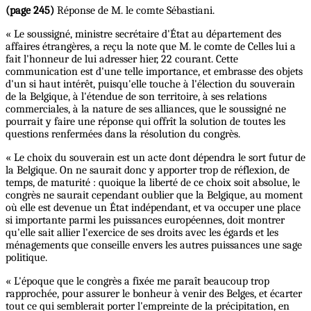
(page 245)
Réponse de M. le comte Sébastiani.
« Le soussigné, ministre secrétaire d'État au département des
affaires étrangères, a reçu la note que M. le comte de Celles lui a
fait l'honneur de lui adresser hier, 22 courant. Cette
communication est d'une telle importance, et embrasse des objets
d'un si haut intérêt, puisqu'elle touche à l'élection du souverain
de la Belgique, à l'étendue de son territoire, à ses relations
commerciales, à la nature de ses alliances, que le soussigné ne
pourrait y faire une réponse qui offrît la solution de toutes les
questions renfermées dans la résolution du congrès.
« Le choix du souverain est un acte dont dépendra le sort futur de
la Belgique. On ne saurait donc y apporter trop de réflexion, de
temps, de maturité : quoique la liberté de ce choix soit absolue, le
congrès ne saurait cependant oublier que la Belgique, au moment
où elle est devenue un État indépendant, et va occuper une place
si importante parmi les puissances européennes, doit montrer
qu'elle sait allier l'exercice de ses droits avec les égards et les
ménagements que conseille envers les autres puissances une sage
politique.
« L'époque que le congrès a fixée me paraît beaucoup trop
rapprochée, pour assurer le bonheur à venir des Belges, et écarter
tout ce qui semblerait porter l'empreinte de la précipitation, en