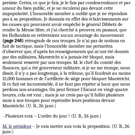
persiste. Certes, ce que je fais, je le fais par condescendance et par
amour du bien public, et je ne reculerai pas devant cette
impopularité. L'honorable membre a oublié que je ne répondais
pas à sa proposition. Je donnais en effet des éclaircissements sur
les causes qui pouvaient avoir empêché le général Dibbetz de
rendre la Meuse libre, et j'ai cherché à prouver, en passant, que
les Hollandais ne retireraient aucun avantage du mouvement
(page 248)
rétrograde de nos troupes. Je n'ai pas de notions en
fait de tactique, mais l'honorable membre me permettra
d'observer que, d'après les renseignements qui m'ont été donnés
par des militaires, Maestricht n'a jamais été bloqué, mais
seulement resserré par nos troupes. M. le chef du comité des
finances, qui a été gouverneur militaire, si je ne me trompe, nous
disait, il n'y a pas longtemps, à la tribune, qu'il faudrait au moins
15,000 hommes et de l'artillerie de siège pour bloquer Maestricht.
Si
ce fait est incontestable, il ne faut pas répéter si haut que nous
perdons nos avantages. On peut fermer l'Escaut en vingt-quatre
heures, cela est vrai ; mais je ne crois pas qu'il fallût plusieurs
mois à nos troupes pour reprendre leurs positions devant
Maestricht. (U. B., 26 janv.)
- Plusieurs voix – L'ordre du jour ! (U. B., 26 janv.)
M. le président
– Je vais mettre aux voix la proposition. (U. B., 26
janv.)