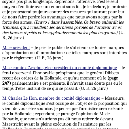
soyons pas plus longtemps. Reprenons l'offensive, c'est le seul
moyen d'en finir avec un ennemi sans foi.
Je
le déclare, je proteste
et je protesterai toujours contre des mesures qui auront pour but
de nous faire perdre les avantages que nous avons acquis par la
force des armes.
(Bravo ! dans l'assemblée. Ce bravo enhardit les
tribunes,
qui accueillent ,les dernières paroles de l'orateur av ec
des bravos répétés et les applaudissements les plus bruyants.)
(U.
B., 26 janv.)
M. le président
– Je prie le public de s'abstenir de toutes marques
d'approbation ou d'improbation : de telles marques sont interdites
par le règlement. (U. B., 26 janv.)
M. le comte d’Arschot, vice-président du comité diplomatique
– Je
ferai observer à l'honorable préopinant que le général Dibbets
reçoit des ordres de la Hollande, et qu'au moment où le
(page
247)
parlementaire s'est présenté, il n'avait sans doute pas eu le
temps d'être instruit de ce qui se passait. (U. B., 26 janv.)
M. Charles Le Hon, membre du comité diplomatique
– Messieurs,
le comité diplomatique s'est occupé de l'objet de la proposition qui
vient de vous être soumise. Je pense que l'armistice sera exécuté
par la Hollande ; cependant, je partage l'opinion de M. de
Robaulx, que nous n'aurions pas dû nous retirer de devant
Maestricht avant la pleine exécution de l'armistice par les