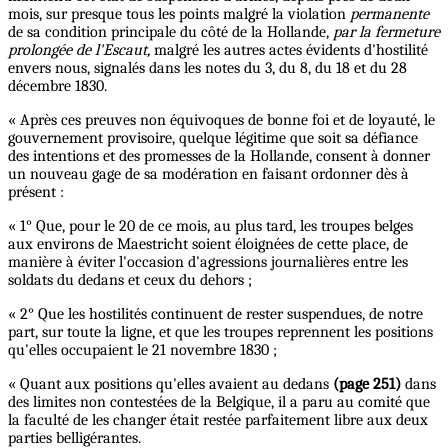
mois, sur presque tous les points malgré la violation
permanente
de sa condition principale du côté de la Hollande,
par la fermeture
prolongée de l'Escaut,
malgré les autres actes évidents d'hostilité
envers nous, signalés dans les notes du 3, du 8, du 18 et du 28
décembre 1830.
« Après ces preuves non équivoques de bonne foi et de loyauté, le
gouvernement provisoire, quelque légitime que soit sa défiance
des intentions et des promesses de la Hollande, consent à donner
un nouveau gage de sa modération en faisant ordonner dès à
présent :
« 1° Que, pour le 20 de ce mois, au plus tard, les troupes belges
aux environs de Maestricht soient éloignées de cette place, de
manière à éviter l'occasion d'agressions journalières entre les
soldats du dedans et ceux du dehors ;
« 2° Que les hostilités continuent de rester suspendues, de notre
part, sur toute la ligne, et que les troupes reprennent les positions
qu'elles occupaient le 21 novembre 1830 ;
« Quant aux positions qu'elles avaient au dedans
(page 251)
dans
des limites non contestées de la Belgique, il a paru au comité que
la faculté de les changer était restée parfaitement libre aux deux
parties belligérantes.