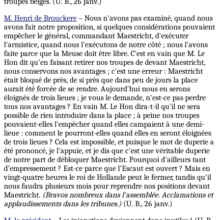
troupes belges. (U. B., 26 janv.)
M. Henri de Brouckere
– Nous n'avons pas examiné, quand nous
avons fait notre proposition, si quelques considérations pouvaient
empêcher le général, commandant Maestricht, d'exécuter
l'armistice, quand nous l'exécutons de notre côté ; nous l'avons
faite parce que la Meuse doit être libre. C'est en vain que M. Le
Hon dit qu'en faisant retirer nos troupes de devant Maestricht,
nous conservons nos avantages ; c'est une erreur : Maestricht
était bloqué de près, de si près que dans peu de jours la place
aurait été forcée de se rendre. Aujourd'hui nous en serons
éloignés de trois lieues ; je vous le demande, n'est-ce pas perdre
tous nos avantages ? En vain M. Le Hon dira-t-il qu'il ne sera
possible de rien introduire dans la place ; à peine nos troupes
pouvaient-elles l'empêcher quand elles campaient à une demi-
lieue : comment le pourront-elles quand elles en seront éloignées
de trois lieues ?
Cela
est impossible, et puisque le mot de duperie a
été prononcé, je l'appuie, et je dis que c'est une véritable duperie
de notre part de débloquer Maestricht. Pourquoi d'ailleurs tant
d'empressement ? Est-ce parce que l'Escaut est ouvert ? Mais en
vingt-quatre heures le roi de Hollande peut le fermer, tandis qu'il
nous faudra plusieurs mois pour reprendre nos positions devant
Maestricht.
(Bravos nombreux dans l'assemblée. Acclamations et
applaudissements dans les tribunes.)
(U. B., 26 janv.)