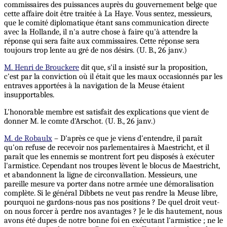
commissaires des puissances auprès du gouvernement belge que
cette affaire doit être traitée à La Haye. Vous sentez, messieurs,
que le comité diplomatique étant sans communication directe
avec la Hollande, il n'a autre chose à faire qu'à attendre la
réponse qui sera faite aux commissaires. Cette réponse sera
toujours trop lente au gré de nos désirs. (U. B., 26 janv.)
M. Henri de Brouckere
dit que, s'il a insisté sur la proposition,
c'est par la conviction où il était que les maux occasionnés par les
entraves apportées à la navigation de la Meuse étaient
insupportables.
L'honorable membre est satisfait des explications que vient de
donner M. le comte d'Arschot. (U. B., 26 janv.)
M. de Robaulx
– D'après ce que je viens d'entendre, il paraît
qu'on refuse de recevoir nos parlementaires à Maestricht, et il
paraît que les ennemis se montrent fort peu disposés à exécuter
l'armistice. Cependant nos troupes lèvent le blocus de Maestricht,
et abandonnent la ligne de circonvallation. Messieurs, une
pareille mesure va porter dans notre armée une démoralisation
complète. Si le général Dibbets ne veut pas rendre la Meuse libre,
pourquoi ne gardons-nous pas nos positions ? De quel droit veut-
on nous forcer à perdre nos avantages ? Je le dis hautement, nous
avons été dupes de notre bonne foi en exécutant l'armistice ; ne le