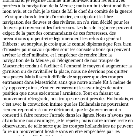
Hollandais. Je regarde comme une non-exécution les entraves
portées à la navigation de la Meuse ; mais un fait vient modifier
mon avis, et ce fait, je le tiens de M. le chef du comité de la guerre
: c'est que dans le traité d'armistice, en stipulant la libre
navigation des fleuves et des rivières, on n'a rien décidé pour les
fleuves qui traversent les forteresses. Les lois de la guerre peuvent
exiger, de la part des commandants de ces forteresses, des
précautions qui peut-être légitimeraient les refus du général
Dibbets : au surplus, je crois que le comité diplomatique fera bien
d'insister pour savoir quelles sont les considérations qui peuvent
arrêter le chef militaire, et l'empêcher de rendre libre la
navigation de la Meuse ; si l'éloignement de nos troupes de
Maestricht tendait à faciliter à l'ennemi le moyen d'augmenter la
garnison ou de ravitailler la place, nous ne devrions pas quitter
nos postes. Mais il serait difficile de supposer que des troupes
entrassent dans Maestricht, sans que notre armée fût à même de
s'y opposer ; ainsi, c'est en conservant les avantages de notre
position que nous exécutons l'armistice.
Tout
en faisant un
mouvement rétrograde, nos troupes restent près des Hollandais, et
c'est avec la conviction intime que les Hollandais ne pourraient
rien entreprendre à notre détriment, que le gouvernement a
consenti à faire rentrer l'armée dans les lignes. Nous n'avons pas
abandonné nos avantages, je le répète ; mais notre armée reste en
observation, de telle sorte que les troupes hollandaises ne peuvent
faire un mouvement hostile sans en être empêchées par les