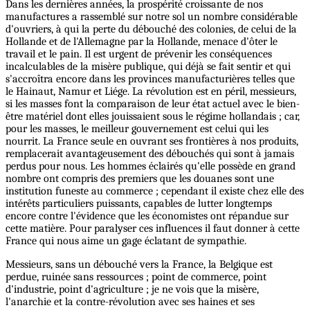
Dans les dernières années, la prospérité croissante de nos
manufactures a rassemblé sur notre sol un nombre considérable
d'ouvriers, à qui la perte du débouché des colonies, de celui de la
Hollande et de l'Allemagne par la Hollande, menace d'ôter le
travail et le pain. Il est urgent de prévenir les conséquences
incalculables de la misère publique, qui déjà se fait sentir et qui
s'accroîtra encore dans les provinces manufacturières telles que
le Hainaut, Namur et Liége. La révolution est en péril, messieurs,
si les masses font la comparaison de leur état actuel avec le bien-
être matériel dont elles jouissaient sous le régime hollandais ; car,
pour les masses, le meilleur gouvernement est celui qui les
nourrit. La France seule en ouvrant ses frontières à nos produits,
remplacerait avantageusement des débouchés qui sont à jamais
perdus pour nous. Les hommes éclairés qu'elle possède en grand
nombre ont compris des premiers que les douanes sont une
institution funeste au commerce ; cependant il existe chez elle des
intérêts particuliers puissants, capables de lutter longtemps
encore contre l'évidence que les économistes ont répandue sur
cette matière. Pour paralyser ces influences il faut donner à cette
France qui nous aime un gage éclatant de sympathie.
Messieurs, sans un débouché vers la France, la Belgique est
perdue, ruinée sans ressources ; point de commerce, point
d'industrie, point d'agriculture ; je ne vois que la misère,
l'anarchie et la contre-révolution avec ses haines et ses