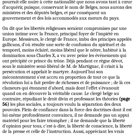
pourrait-elle nuire à cette nationalité que nous avons tant à cœur
d'acquérir, puisque, conservant le nom de Belges, nous aurons des
ministres et des députés belges, et par conséquent un
gouvernement et des lois accommodés aux mœurs du pays.
On dit que les libertés religieuses seraient compromises par une
union intime avec la France, principal foyer de l’impiété en
Europe. Messieurs, le clergé de France, imbu des principes appelés
gallicans, d'où résulte une sorte de confusion du spirituel et du
temporel, moins éclairé, moins libéral que le nôtre, habitué à la
domination sous Charles X, a vu avec peine les événements qui
ont précipité ce prince du trône. Déjà pendant ce règne dévot,
sous le ministère semi-libéral de M. de Martignac, il criait à la
persécution et appelait le martyre. Aujourd'hui son
mécontentement s'est accru en proportion de tout ce que la
révolution lui a fait perdre de richesses et de puissance ; de là ces
clameurs qui étonnent d'abord, mais dont l'effet s'évanouit
quand on en découvre la véritable cause. Le clergé belge au
contraire, répudiant le droit divin et professant les théories
(page
56)
les plus sociales, a toujours voulu la séparation des deux
pouvoirs. Plein de confiance dans la force des doctrines dont il est
lui-même profondément convaincu, il ne demande pas un appui
matériel pour les faire triompher ; il ne demande que la liberté
d'opinion pour tous, c'est-à-dire, la liberté de conscience, la liberté
de la presse et celle de l'instruction. Aussi, appréciant les vrais