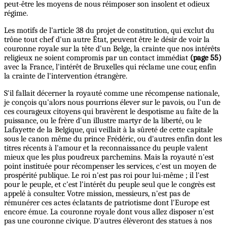
peut-être les moyens de nous réimposer son insolent et odieux
régime.
Les motifs de l'article 38 du projet de constitution, qui exclut du
trône tout chef d'un autre État, peuvent être le désir de voir la
couronne royale sur la tête d'un Belge, la crainte que nos intérêts
religieux ne soient compromis par un contact immédiat
(page 55)
avec la France, l'intérêt de Bruxelles qui réclame une cour, enfin
la crainte de l'intervention étrangère.
S'il fallait décerner la royauté comme une récompense nationale,
je conçois qu'alors nous pourrions élever sur le pavois, ou l'un de
ces courageux citoyens qui bravèrent le despotisme au faîte de la
puissance, ou le frère d'un illustre martyr de la liberté, ou le
Lafayette de la Belgique, qui veillait à la sûreté de cette capitale
sous le canon même du prince Frédéric, ou d'autres enfin dont les
titres récents à l'amour et la reconnaissance du peuple valent
mieux que les plus poudreux parchemins. Mais la royauté n'est
point instituée pour récompenser les services, c'est un moyen de
prospérité publique. Le roi n'est pas roi pour lui-même ; il l'est
pour le peuple, et c'est l’intérêt du peuple seul que le congrès est
appelé à consulter. Votre mission, messieurs, n'est pas de
rémunérer ces actes éclatants de patriotisme dont l'Europe est
encore émue. La couronne royale dont vous allez disposer n'est
pas une couronne civique. D'autres élèveront des statues à nos