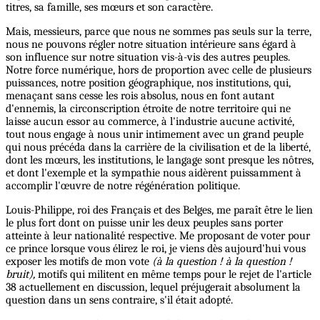
titres, sa famille, ses mœurs et son caractère.
Mais, messieurs, parce que nous ne sommes pas seuls sur la terre,
nous ne pouvons régler notre situation intérieure sans égard à
son influence sur notre situation vis-à-vis des autres peuples.
Notre force numérique, hors de proportion avec celle de plusieurs
puissances, notre position géographique, nos institutions, qui,
menaçant sans cesse les rois absolus, nous en font autant
d'ennemis, la circonscription étroite de notre territoire qui ne
laisse aucun essor au commerce, à l'industrie aucune activité,
tout nous engage à nous unir intimement avec un grand peuple
qui nous précéda dans la carrière de la civilisation et de la liberté,
dont les mœurs, les institutions, le langage sont presque les nôtres,
et dont l'exemple et la sympathie nous aidèrent puissamment à
accomplir l'œuvre de notre régénération politique.
Louis-Philippe, roi des Français et des Belges, me paraît être le lien
le plus fort dont on puisse unir les deux peuples sans porter
atteinte à leur nationalité respective. Me proposant de voter pour
ce prince lorsque vous élirez le roi, je viens dès aujourd'hui vous
exposer les motifs de mon vote
(à la question ! à la question !
bruit),
motifs qui militent en même temps pour le rejet de l'article
38 actuellement en discussion, lequel préjugerait absolument la
question dans un sens contraire, s'il était adopté.