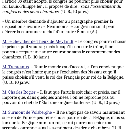
l'article 38 étant adopté, le congrès ne pourrait plus choisir
pour
roi Louis-Philippe Ier ; il propose de dire :
sans
l'assentiment
du
congrès et des deux chambres.
(U. B., 10 janv.)
- Un membre demande d'ajouter au paragraphe premier la
disposition suivante : « Néanmoins le congrès national peut
déférer la couronne au chef d'un autre État. » (A.)
M. le chevalier de Theux de Meylandt
– Le congrès pourra choisir
le prince qu'il voudra ; mais lorsqu'il sera sur le trône, il ne
pourra accepter une autre couronne sans le consentement des
chambres. (J. B., 10 janv.)
M. Trentesaux
– Tout le monde est d'accord, si l'on convient que
le congrès n'est limité que par l'exclusion des Nassau et qu'il
puisse choisir, s'il veut, le roi des Français pour roi de la Belgique.
(U. B., 10 janv.)
M. Charles Rogier
– Il faut que l'article soit clair et précis, car il
importe que, dans quelques années, l'on ne reproche pas au
pouvoir du chef de l'État une origine douteuse. (U. B., 10 janv.)
M. Surmont de Volsberghe
– Il ne s'agit pas de savoir maintenant
si le roi de France peut être choisi pour roi de la Belgique, mais si,
lorsque la Belgique aura un roi, ce roi pourra accepter une
seconde couronne sans l'assentiment des deux chambres. (U. B.,