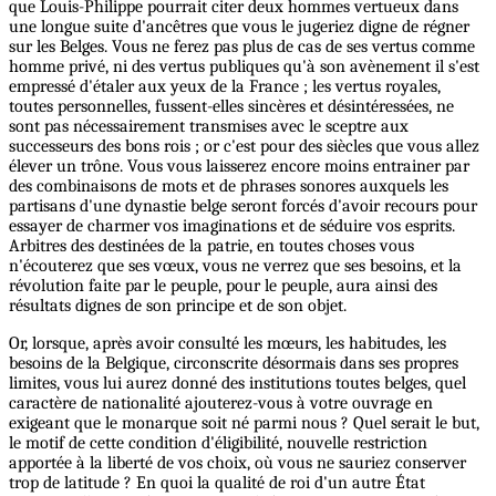
que Louis-Philippe pourrait citer deux hommes vertueux dans
une longue suite d'ancêtres que vous le jugeriez digne de régner
sur les Belges. Vous ne ferez pas plus de cas de ses vertus comme
homme privé, ni des vertus publiques qu'à son avènement il s'est
empressé d'étaler aux yeux de la France ; les vertus royales,
toutes personnelles, fussent-elles sincères et désintéressées, ne
sont pas nécessairement transmises avec le sceptre aux
successeurs des bons rois ; or c'est pour des siècles que vous allez
élever un trône. Vous vous laisserez encore moins entrainer par
des combinaisons de mots et de phrases sonores auxquels les
partisans d'une dynastie belge seront forcés d'avoir recours pour
essayer de charmer vos imaginations et de séduire vos esprits.
Arbitres des destinées de la patrie, en toutes choses vous
n'écouterez que ses vœux, vous ne verrez que ses besoins, et la
révolution faite par le peuple, pour le peuple, aura ainsi des
résultats dignes de son principe et de son objet.
Or, lorsque, après avoir consulté les mœurs, les habitudes, les
besoins de la Belgique, circonscrite désormais dans ses propres
limites, vous lui aurez donné des institutions toutes belges, quel
caractère de nationalité ajouterez-vous à votre ouvrage en
exigeant que le monarque soit né parmi nous ? Quel serait le but,
le motif de cette condition d'éligibilité, nouvelle restriction
apportée à la liberté de vos choix, où vous ne sauriez conserver
trop de latitude ? En quoi la qualité de roi d'un autre État