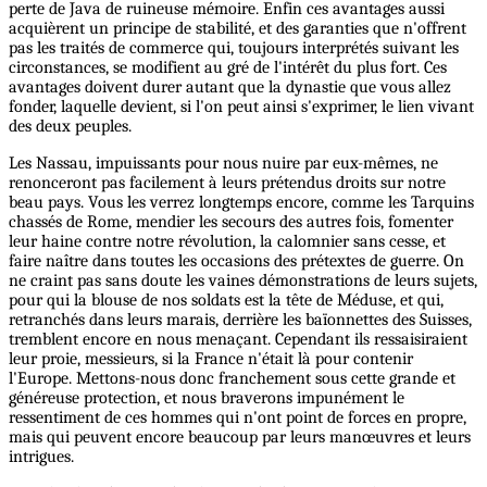
perte de Java de ruineuse mémoire. Enfin ces avantages aussi
acquièrent un principe de stabilité, et des garanties que n'offrent
pas les traités de commerce qui, toujours interprétés suivant les
circonstances, se modifient au gré de l'intérêt du plus fort. Ces
avantages doivent durer autant que la dynastie que vous allez
fonder, laquelle devient, si l'on peut ainsi s'exprimer, le lien vivant
des deux peuples.
Les Nassau, impuissants pour nous nuire par eux-mêmes, ne
renonceront pas facilement à leurs prétendus droits sur notre
beau pays. Vous les verrez longtemps encore, comme les Tarquins
chassés de Rome, mendier les secours des autres fois, fomenter
leur haine contre notre révolution, la calomnier sans cesse, et
faire naître dans toutes les occasions des prétextes de guerre. On
ne craint pas sans doute les vaines démonstrations de leurs sujets,
pour qui la blouse de nos soldats est la tête de Méduse, et qui,
retranchés dans leurs marais, derrière les baïonnettes des Suisses,
tremblent encore en nous menaçant. Cependant ils ressaisiraient
leur proie, messieurs, si la France n'était là pour contenir
l'Europe. Mettons-nous donc franchement sous cette grande et
généreuse protection, et nous braverons impunément le
ressentiment de ces hommes qui n'ont point de forces en propre,
mais qui peuvent encore beaucoup par leurs manœuvres et leurs
intrigues.