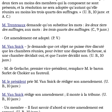
deux tiers au moins des membres qui la composent ne sont
présents, et la résolution ne sera adoptée qu'autant qu'elle
réunira au moins les trois quarts des suffrages. » (U. B., 10 janv. et
A. C.)
M. Trentesaux
demande qu'on substitue les mots :
les deux tiers
des suffrages,
aux mots :
les trois quarts des suffrages.
(C., 9 janv.)
- Cet amendement est adopté. (P. V.)
M. Van Snick
– Je demande que cet objet ne puisse être discuté
que les chambres réunies, pour éviter une disparate fâcheuse, si
une chambre décidait oui, et que l'autre décidât non. (U. B., 10
janv.)
- M. de Gerlache, premier vice-président, remplace M. le baron
Surlet de Chokier au fauteuil.
M. le président
prie M. Van Snick de rédiger son amendement. (U.
B., 10 janv.)
M. Van Snick
rédige son amendement ; il monte à la tribune. (U.
B., 10 janv.)
- Un membre – Il faut savoir d'abord si votre amendement est