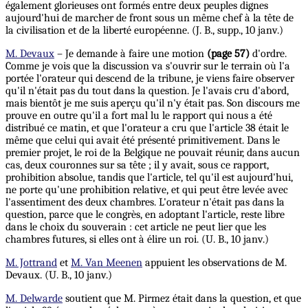
également
glorieuses ont formés entre deux peuples dignes
aujourd'hui de marcher de front sous un même chef à la tête de
la civilisation et de la liberté européenne. (J. B., supp., 10 janv.)
M. Devaux
– Je demande à faire une motion
(page 57)
d'ordre.
Comme je vois que la discussion va s'ouvrir sur le terrain où l'a
portée l'orateur qui descend de la tribune, je viens faire observer
qu'il n'était pas du tout dans la question. Je l'avais cru d'abord,
mais bientôt je me suis aperçu qu'il n'y était pas. Son discours me
prouve en outre qu'il a fort mal lu le rapport qui nous a été
distribué ce matin, et que l'orateur a cru que l'article 38 était le
même que celui qui avait été présenté primitivement. Dans le
premier projet, le roi de la Belgique ne pouvait réunir, dans aucun
cas, deux couronnes sur sa tête ; il y avait, sous ce rapport,
prohibition absolue, tandis que l'article, tel qu'il
est
aujourd'hui,
ne porte qu'une prohibition relative, et qui peut être levée avec
l'assentiment des deux chambres. L'orateur n'était pas dans la
question, parce que le congrès, en adoptant l'article, reste libre
dans le choix du souverain : cet article ne peut lier que les
chambres futures, si elles ont à élire un roi. (U. B., 10 janv.)
M. Jottrand
et
M. Van Meenen
appuient les observations de M.
Devaux. (U. B., 10 janv.)
M. Delwarde
soutient que M. Pirmez était dans la question, et que