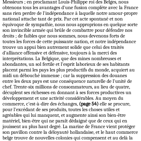
Messieurs ; en proclamant Louis-Philippe roi des Belges, nous
obtenons tous les avantages d'une fusion complète avec la France
sans rien perdre de l'indépendance à laquelle notre amour-propre
national attache tant de prix. Par cet acte spontané et non
équivoque de sympathie, nous nous approprions en quelque sorte
son invincible armée qui brûle de combattre pour défendre nos
droits ; de faibles que nous sommes, nous devenons forts de
toutes les forces de cette puissante nation, et notre indépendance
trouve un appui bien autrement solide que celui des traités
d'alliance offensive et défensive, toujours à la merci des
interprétations. La Belgique, que des mines nombreuses et
abondantes, un sol fertile et l'esprit laborieux de ses habitants
placent parmi les pays les plus productifs du monde, acquiert au
midi un débouché immense ; car la suppression des douanes
entre les deux pays est une conséquence naturelle de l'unité de
chef. Trente-six millions de consommateurs, au lieu de quatre,
décuplent ses richesses en donnant à ses forces productives un
développement et une activité considérables. Au moyen du
commerce, c'est-à-dire des échanges,
(page 54)
elle se procure,
pour l'excédant de ses produits, toutes les choses utiles et
agréables qui lui manquent, et augmente ainsi son bien-être
matériel, bien-être qui ne paraît dédaigné que de ceux qui en
jouissent au plus haut degré. La marine de France vient protéger
son pavillon contre la déloyauté hollandaise, et le haut commerce
belge trouve de nouvelles colonies qui compensent et au delà la