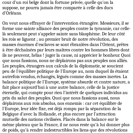
cour d'un roi belge dont la fortune privée, quelle qu'on la
suppose, ne pourra jamais être comparée à celle des ducs
d'Orléans.
On veut nous effrayer de l'intervention étrangère. Messieurs, il se
forme une sainte alliance des peuples contre la tyrannie, car celle-
là seulement peut s'appeler sainte sans blasphème. De leur côté
les rois se liguent ; au premier bruit de notre révolution, des
masses énormes d'esclaves se sont ébranlées dans l'Orient, prêtes
à être déchaînées par leurs maîtres contre les hommes libres dont
ils ne peuvent, hélas ! juger la cause, ni apprécier le bonheur. Quoi
que nous fassions, nous ne déplairons pas aux peuples nos alliés.
Les peuples, étrangers aux calculs de la diplomatie, se soucient
peu de l'équilibre politique de l'Europe au, nom duquel ils étaient
autrefois vendus, échangés, légués comme des masses inertes. La
balance politique de l'Europe, système absurde et contre nature, a
fait place aujourd'hui à une autre balance, celle de la justice
éternelle, qui compte pour rien l'intérêt de quelques individus au
prix du salut des peuples. Quoi que nous fassions aussi, nous
déplairons aux rois absolus, nos ennemis : car cet équilibre de
l'Europe, leur idée fixe, est déjà rompu par la séparation de la
Belgique d'avec la Hollande, et plus encore par l'attraction
mutuelle des nations civilisées. Placés dans la balance sur le
même plateau que la France, il ne nous reste qu'à lui donner plus
de poids, qu'à rendre indestructibles les liens que des révolutions