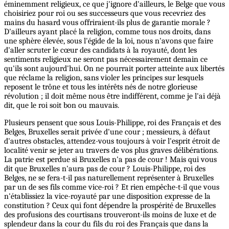
éminemment religieux, ce que j'ignore d'ailleurs, le Belge que vous
choisiriez pour roi ou ses successeurs que vous recevriez des
mains du hasard vous offriraient-ils plus de garantie morale ?
D'ailleurs ayant placé la religion, comme tous nos droits, dans
une sphère élevée, sous l'égide de la loi, nous n'avons que faire
d'aller scruter le cœur des candidats à la royauté, dont les
sentiments religieux ne seront pas nécessairement demain ce
qu'ils sont aujourd'hui. On ne pourrait porter atteinte aux libertés
que réclame la religion, sans violer les principes sur lesquels
reposent le trône et tous les intérêts nés de notre glorieuse
révolution ; il doit même nous être indifférent, comme je l'ai déjà
dit, que le roi soit bon ou mauvais.
Plusieurs pensent que sous Louis-Philippe, roi des Français et des
Belges, Bruxelles serait privée d'une cour ; messieurs, à défaut
d'autres obstacles, attendez-vous toujours à voir l'esprit étroit de
localité venir se jeter au travers de vos plus graves délibérations.
La patrie est perdue si Bruxelles n'a pas de cour ! Mais qui vous
dit que Bruxelles n'aura pas de cour ? Louis-Philippe, roi des
Belges, ne se fera-t-il pas naturellement représenter à Bruxelles
par un de ses fils comme vice-roi ? Et rien empêche-t-il que vous
n'établissiez la vice-royauté par une disposition expresse de la
constitution ? Ceux qui font dépendre la prospérité de Bruxelles
des profusions des courtisans trouveront-ils moins de luxe et de
splendeur dans la cour du fils du roi des Français que dans la