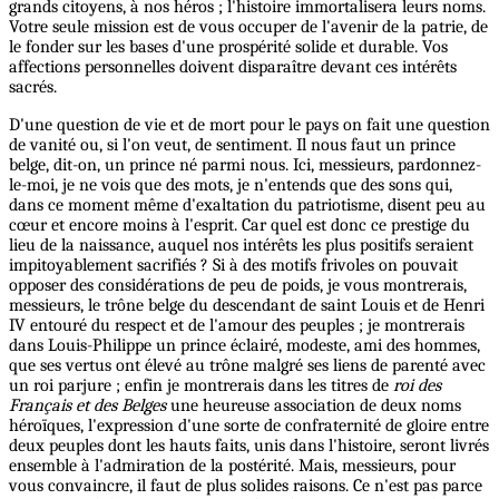
grands citoyens, à nos héros ; l'histoire immortalisera leurs noms.
Votre seule mission est de vous occuper de l'avenir de la patrie, de
le fonder sur les bases d'une prospérité solide et durable. Vos
affections personnelles doivent disparaître devant ces intérêts
sacrés.
D'une question de vie et de mort pour le pays on fait une question
de vanité ou, si l'on veut, de sentiment. Il nous faut un prince
belge, dit-on, un prince né parmi nous. Ici, messieurs, pardonnez-
le-moi, je ne vois que des mots, je n'entends que des sons qui,
dans ce moment même d'exaltation du patriotisme, disent peu au
cœur et encore moins à l'esprit. Car quel est donc ce prestige du
lieu de la naissance, auquel nos intérêts les plus positifs seraient
impitoyablement sacrifiés ? Si à des motifs frivoles on pouvait
opposer des considérations de peu de poids, je vous montrerais,
messieurs, le trône belge du descendant de saint Louis et de Henri
IV entouré du respect et de l'amour des peuples ; je montrerais
dans Louis-Philippe un prince éclairé, modeste, ami des hommes,
que ses vertus ont élevé au trône malgré ses liens de parenté avec
un roi parjure ; enfin je montrerais dans les titres de
roi des
Français et des Belges
une heureuse association de deux noms
héroïques, l'expression d'une sorte de confraternité de gloire entre
deux peuples dont les hauts faits, unis dans l'histoire, seront livrés
ensemble à l'admiration de la postérité. Mais, messieurs, pour
vous convaincre, il faut de plus solides raisons. Ce n'est pas parce