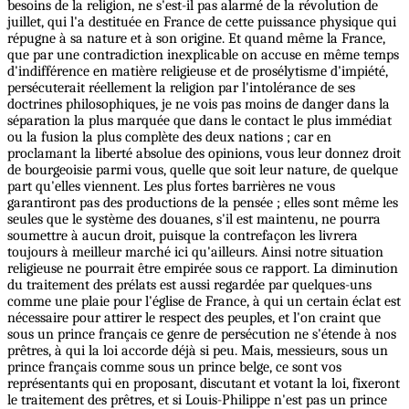
besoins de la religion, ne s'est-il pas alarmé de la révolution de
juillet, qui l'a destituée en France de cette puissance physique qui
répugne à sa nature et à son origine. Et quand même la France,
que par une contradiction inexplicable on accuse en même temps
d'indifférence en matière religieuse et de prosélytisme d'impiété,
persécuterait réellement la religion par l'intolérance de ses
doctrines philosophiques, je ne vois pas moins de danger dans la
séparation la plus marquée que dans le contact le plus immédiat
ou la fusion la plus complète des deux nations ; car en
proclamant la liberté absolue des opinions, vous leur donnez droit
de bourgeoisie parmi vous, quelle que soit leur nature, de quelque
part qu'elles viennent. Les plus fortes barrières ne vous
garantiront pas des productions de la pensée ; elles sont même les
seules que le système des douanes, s'il est maintenu, ne pourra
soumettre à aucun droit, puisque la contrefaçon les livrera
toujours à meilleur marché ici qu'ailleurs. Ainsi notre situation
religieuse ne pourrait être empirée sous ce rapport. La diminution
du traitement des prélats est aussi regardée par quelques-uns
comme une plaie pour l'église de France, à qui un certain éclat est
nécessaire pour attirer le respect des peuples, et l'on craint que
sous un prince français ce genre de persécution ne s'étende à nos
prêtres, à qui la loi accorde déjà si peu. Mais, messieurs, sous un
prince français comme sous un prince belge, ce sont vos
représentants qui en proposant, discutant et votant la loi, fixeront
le traitement des prêtres, et si Louis-Philippe n'est pas un prince