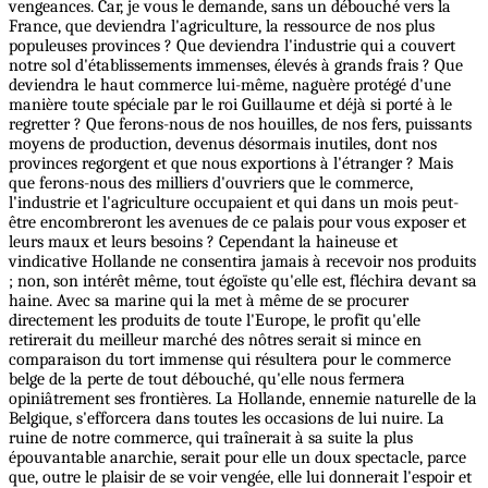
vengeances. Car, je vous le demande, sans un débouché vers la
France, que deviendra l'agriculture, la ressource de nos plus
populeuses provinces ? Que deviendra l'industrie qui a couvert
notre sol d'établissements immenses, élevés à grands frais ? Que
deviendra le haut commerce lui-même, naguère protégé d'une
manière toute spéciale par le roi Guillaume et déjà si porté à le
regretter ? Que ferons-nous de nos houilles, de nos fers, puissants
moyens de production, devenus désormais inutiles, dont nos
provinces regorgent et que nous exportions à l'étranger ? Mais
que ferons-nous des milliers d'ouvriers que le commerce,
l'industrie et l'agriculture occupaient et qui dans un mois peut-
être encombreront les avenues de ce palais pour vous exposer et
leurs maux et leurs besoins ? Cependant la haineuse et
vindicative Hollande ne consentira jamais à recevoir nos produits
; non, son intérêt même, tout égoïste qu'elle est, fléchira devant sa
haine. Avec sa marine qui la met à même de se procurer
directement les produits de toute l'Europe, le profit qu'elle
retirerait du meilleur marché des nôtres serait si mince en
comparaison du tort immense qui résultera pour le commerce
belge de la perte de tout débouché, qu'elle nous fermera
opiniâtrement ses frontières. La Hollande, ennemie naturelle de la
Belgique, s'efforcera dans toutes les occasions de lui nuire. La
ruine de notre commerce, qui traînerait à sa suite la plus
épouvantable anarchie, serait pour elle un doux spectacle, parce
que, outre le plaisir de se voir vengée, elle lui donnerait l'espoir et