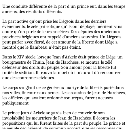
Une conduite différente de la part d'un prince eut, dans les temps
anciens, des résultats différents.
La part active qu'ont prise les Liégeois dans les derniers
événements, le zèle patriotique qu'ils ont déployé, méritent sans
doute qu'on parle de leurs ancêtres. Des députés des anciennes
provinces belgiques ont rappelé d'anciens souvnirs. Un Liégeois
peut parler, avec fierté, de cet amour de la liberté dont Liége a
montré que le flambeau n'était pas éteint.
Dans le XIV siècle, lorsque Jean d'Arkele était prince de Liège, un
bourgmestre de Thuin, Jean de Harchées, se montra le zélé
défenseur des droits du peuple. Son amour pour la liberté fut
traité de sédition. Il trouva la mort où il n'aurait dû rencontrer
que des couronnes civiques.
Le corps sanglant de ce généreux martyr de la liberté, porté dans
nos villes, fit courir aux armes. Les assassins de Jean de Harchées,
les officiers qui avaient ordonné son trépas, furent accusés
publiquement.
Le prince Jean d'Arkele se garda bien de couvrir de son
inviolabilité les meurtriers de Jean de Harchées. Il écouta les
propositions qui lui furent faites de la part du peuple. Le prince et
le peuple déclarèrent, de commun accord,
que les personnes qui