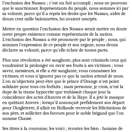
l'exclusion des Nassau ; c'est un fait accompli ; nous ne pouvons
que le sanctionner. Représentants du peuple, nous sommes ici par
sa volonté, parce qu'il a repris les droits que les Nassau, aidés de
douze cent mille baïonnettes, lui avaient usurpés.
Mettre en question l'exclusion des Nassau serait mettre en doute
notre propre existence comme représentants de la nation.
L'exclusion des Nassau a été prononcée par le peuple ; nous, qui
sommes l'expression de ce peuple et son organe, nous dvons
déclarer sa volonté, parce qu'elle éclate de toutes parts.
Plus une révolution a été sanglante, plus sont criminels ceux qui
voudraient la prolonger ou ravir ses fruits à ses victimes ; vous
savez, messieurs, si elle a été sanglante, vous connaissez les
victimes, et vous n'ignorez pas ce que la nation attend de nous.
L'on m'objectera peut-être que le prince d'Orange n'est point
solidaire pour tous ces forfaits ; mais personne, je crois, n'est la
dupe de la trame hypocrite que trahissait chaque jour la
coïncidence des actes d'Anvers et de la Haye. Il a jeté le masque
en quittant Anvers ; lorsqu'il annonçait perfidement son départ
pour l'Angleterre, il allait en Hollande recevoir les félicitations de
son père, et solliciter des faveurs pour le noble brigand que l'on
nomme Chassé.
Ses titres à la couronne, les voici ; écoutez-les bien : homme de