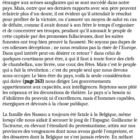
étranger aux scènes sanglantes qui se sont succédé dans notre
pays. Mais, outre que ses derniers rapports avec son père peuvent
éclaircir plus d'un doute, il est évident qu'il attendait le résultat
pour profiter de la victoire, ou s'assurer un moyen de salut en cas
de défaite, comme il avait donné à son frère le temps d'organiser
et de concentrer ses troupes, pendant qu'il amusait le peuple de
cette capitale par des promesses fallacieuses, dont les suites
funestes ont trop bien prouvé la fausseté. Ne soyons pas dupes de
ces odieuses déceptions ; ne nous rendons pas la risée de l'Europe.
Dans quel intérêt peut-on désirer ce retour ? dans celui de
quelques courtisans peut-être, à qui il faut à toute force des clefs
de chambellan, une livrée, une cour, des fêtes. Mais c'est le peuple
qui a fait la révolution ; c'est du peuple seul que nous devons
nous occuper. Le bien-être du pays, voilà la seule considération
qui doive
(page 263)
nous diriger. Les gouvernements
appartiennent aux capacités, aux intelligences. Rejetons sans pitié
les oripeaux et les décorations de théâtre. Le pays n'a besoin ni
d'idolâtres du pouvoir, ni d'excellences, mais d'hommes capables,
énergiques et dévoués à la chose publique.
La famille des Nassau a toujours été fatale à la Belgique, même
lorsqu'elle nous aidait il secouer le joug de l'Espagne. Guillaume le
Taciturne, en élevant l'étendard du protestantisme, attira sur nos
provinces des vengeances dont nous avons gardé l'empreinte, et
des désastres dont la Belgique ne s'est jamais relevée. En mêlant