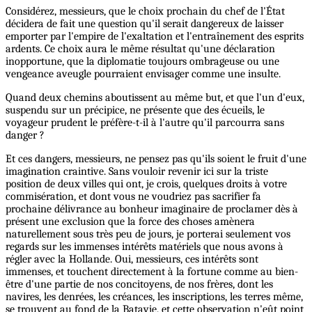
Considérez, messieurs, que le choix prochain du chef de l'État
décidera de fait une question qu'il serait dangereux de laisser
emporter par l'empire de l'exaltation et l'entraînement des esprits
ardents. Ce choix aura le même résultat qu'une déclaration
inopportune, que la diplomatie toujours ombrageuse ou une
vengeance aveugle pourraient envisager comme une insulte.
Quand deux chemins aboutissent au même but, et que l'un d'eux,
suspendu sur un précipice, ne présente que des écueils, le
voyageur prudent le préfère-t-il à l'autre qu'il parcourra sans
danger ?
Et ces dangers, messieurs, ne pensez pas qu'ils soient le fruit d'une
imagination craintive. Sans vouloir revenir ici sur la triste
position de deux villes qui ont, je crois, quelques droits à votre
commisération, et dont vous ne voudriez pas sacrifier fa
prochaine délivrance au bonheur imaginaire de proclamer dès à
présent une exclusion que la force des choses amènera
naturellement sous très peu de jours, je porterai seulement vos
regards sur les immenses intérêts matériels que nous avons à
régler avec la Hollande. Oui, messieurs, ces intérêts sont
immenses, et touchent directement à la fortune comme au bien-
être d'une partie de nos concitoyens, de nos frères, dont les
navires, les denrées, les créances, les inscriptions, les terres même,
se trouvent au fond de la Batavie, et cette observation n'eût point