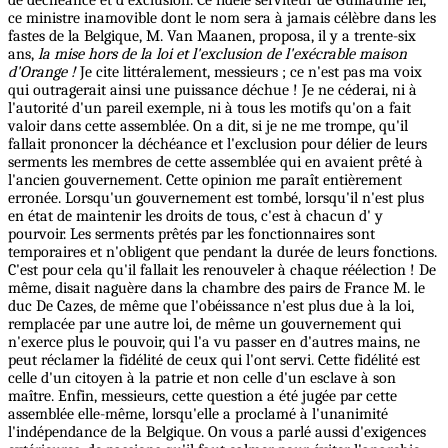
de déchéance et d'exclusion. Ce fidèle serviteur de Guillaume Ier,
ce ministre inamovible dont le nom sera à jamais célèbre dans les
fastes de la Belgique, M. Van Maanen, proposa, il y a trente-six
ans,
la mise hors de la loi et l'exclusion de l'exécrable maison
d'Orange !
Je cite littéralement, messieurs ; ce n'est pas ma voix
qui outragerait ainsi une puissance déchue ! Je ne céderai, ni à
l'autorité d'un pareil exemple, ni à tous les motifs qu'on a fait
valoir dans cette assemblée. On a dit, si je ne me trompe, qu'il
fallait prononcer la déchéance et l'exclusion pour délier de leurs
serments les membres de cette assemblée qui en avaient prêté à
l'ancien gouvernement. Cette opinion me paraît entièrement
erronée. Lorsqu'un gouvernement est tombé, lorsqu'il n'est plus
en état de maintenir les droits de tous, c'est à chacun d' y
pourvoir. Les serments prêtés par les fonctionnaires sont
temporaires et n'obligent que pendant la durée de leurs fonctions.
C'est pour cela qu'il fallait les renouveler à chaque réélection ! De
même, disait naguère dans la chambre des pairs de France M. le
duc De Cazes, de même que l'obéissance n'est plus due à la loi,
remplacée par une autre loi, de même un gouvernement qui
n'exerce plus le pouvoir, qui l'a vu passer en d'autres mains, ne
peut réclamer la fidélité de ceux qui l'ont servi. Cette fidélité est
celle d'un citoyen à la patrie et non celle d'un esclave à son
maître. Enfin, messieurs, cette question a été jugée par cette
assemblée elle-même, lorsqu'elle a proclamé à l'unanimité
l'indépendance de la Belgique. On vous a parlé aussi d'exigences