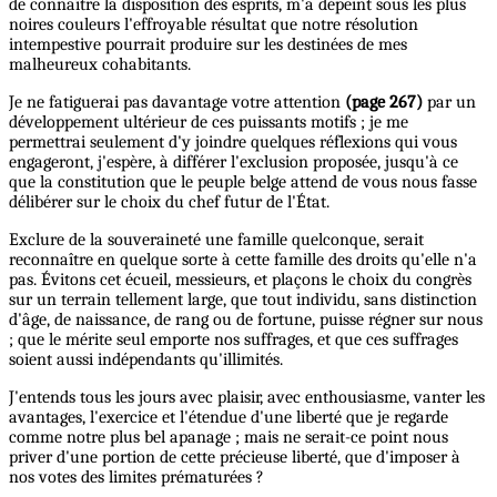
de connaître la disposition des esprits, m'a dépeint sous les plus
noires couleurs l'effroyable résultat que notre résolution
intempestive pourrait produire sur les destinées de mes
malheureux cohabitants.
Je ne fatiguerai pas davantage votre attention
(page 267)
par un
développement ultérieur de ces puissants motifs ; je me
permettrai seulement d'y joindre quelques réflexions qui vous
engageront, j'espère, à différer l'exclusion proposée, jusqu'à ce
que la constitution que le peuple belge attend de vous nous fasse
délibérer sur le choix du chef futur de l'État.
Exclure de la souveraineté une famille quelconque, serait
reconnaître en quelque sorte à cette famille des droits qu'elle n'a
pas. Évitons cet écueil, messieurs, et plaçons le choix du congrès
sur un terrain tellement large, que tout individu, sans distinction
d'âge, de naissance, de rang ou de fortune, puisse régner sur nous
; que le mérite seul emporte nos suffrages, et que ces suffrages
soient aussi indépendants qu'illimités.
J'entends tous les jours avec plaisir, avec enthousiasme, vanter les
avantages, l'exercice et l'étendue d'une liberté que je regarde
comme notre plus bel apanage ; mais ne serait-ce point nous
priver d'une portion de cette précieuse liberté, que d'imposer à
nos votes des limites prématurées ?