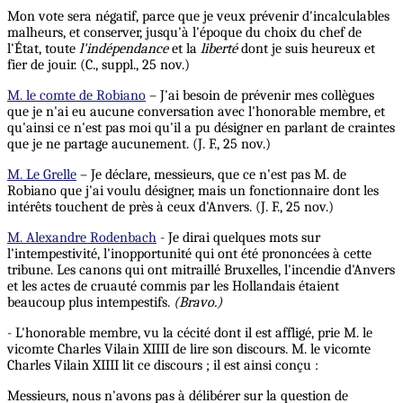
Mon vote sera négatif, parce que je veux prévenir d'incalculables
malheurs, et conserver, jusqu'à l'époque du choix du chef de
l'État, toute
l'indépendance
et la
liberté
dont je suis heureux et
fier de jouir. (C., suppl., 25 nov.)
M. le comte de Robiano
– J'ai besoin de prévenir mes collègues
que je n'ai eu aucune conversation avec l'honorable membre, et
qu'ainsi ce n'est pas moi qu'il a pu désigner en parlant de craintes
que je ne partage aucunement. (J. F., 25 nov.)
M. Le Grelle
– Je déclare, messieurs, que ce n'est pas M. de
Robiano que j'ai voulu désigner, mais un fonctionnaire dont les
intérêts touchent de près à ceux d'Anvers. (J. F., 25 nov.)
M. Alexandre Rodenbach
- Je dirai quelques mots sur
l'intempestivité, l'inopportunité qui ont été prononcées à cette
tribune. Les canons qui ont mitraillé Bruxelles, l'incendie d'Anvers
et les actes de cruauté commis par les Hollandais étaient
beaucoup plus intempestifs.
(Bravo.)
- L'honorable membre, vu la cécité dont il est affligé, prie M. le
vicomte Charles Vilain XIIII de lire son discours. M. le vicomte
Charles Vilain XIIII lit ce discours ; il est ainsi conçu :
Messieurs, nous n'avons pas à délibérer sur la question de