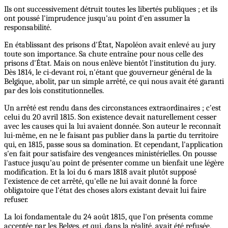
Ils ont successivement détruit toutes les libertés publiques ; et ils
ont poussé l'imprudence jusqu'au point d'en assumer la
responsabilité.
En établissant des prisons d'État, Napoléon avait enlevé au jury
toute son importance. Sa chute entraîne pour nous celle des
prisons d'État. Mais on nous enlève bientôt l'institution du jury.
Dès 1814, le ci-devant roi, n'étant que gouverneur général de la
Belgique, abolit, par un simple arrêté, ce qui nous avait été garanti
par des lois constitutionnelles.
Un arrêté est rendu dans des circonstances extraordinaires ; c'est
celui du 20 avril 1815. Son existence devait naturellement cesser
avec les causes qui la lui avaient donnée. Son auteur le reconnaît
lui-même, en ne le faisant pas publier dans la partie du territoire
qui, en 1815, passe sous sa domination. Et cependant, l'application
s'en fait pour satisfaire des vengeances ministérielles. On pousse
l'astuce jusqu'au point de présenter comme un bienfait une légère
modification. Et la loi du 6 mars 1818 avait plutôt supposé
l'existence de cet arrêté, qu'elle ne lui avait donné la force
obligatoire que l'état des choses alors existant devait lui faire
refuser.
La loi fondamentale du 24 août 1815, que l'on présenta comme
acceptée par les Belges, et qui, dans la réalité, avait été refusée,