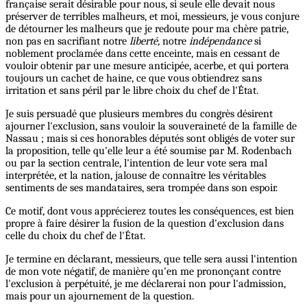
française serait désirable pour nous, si seule elle devait nous
préserver de terribles malheurs, et moi, messieurs, je vous conjure
de détourner les malheurs que je redoute pour ma chère patrie,
non pas en sacrifiant notre
liberté,
notre
indépendance
si
noblement proclamée dans cette enceinte, mais en cessant de
vouloir obtenir par une mesure anticipée, acerbe, et qui portera
toujours un cachet de haine, ce que vous obtiendrez sans
irritation et sans péril par le libre choix du chef de l'État.
Je suis persuadé que plusieurs membres du congrès désirent
ajourner l'exclusion, sans vouloir la souveraineté de la famille de
Nassau ; mais si ces honorables députés sont obligés de voter sur
la proposition, telle qu'elle leur a été soumise par M. Rodenbach
ou par la section centrale, l'intention de leur vote sera mal
interprétée, et la nation, jalouse de connaître les véritables
sentiments de ses mandataires, sera trompée dans son espoir.
Ce motif, dont vous apprécierez toutes les conséquences, est bien
propre à faire désirer la fusion de la question d'exclusion dans
celle du choix du chef de l'État.
Je termine en déclarant, messieurs, que telle sera aussi l'intention
de mon vote négatif, de manière qu'en me prononçant contre
l'exclusion à perpétuité, je me déclarerai non pour l'admission,
mais pour un ajournement de la question.