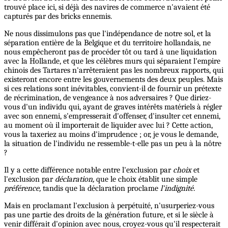
trouvé place ici, si déjà des navires de commerce n'avaient été
capturés par des bricks ennemis.
Ne nous dissimulons pas que l'indépendance de notre sol, et la
séparation entière de la Belgique et du territoire hollandais, ne
nous empêcheront pas de procéder tôt ou tard à une liquidation
avec la Hollande, et que les célèbres murs qui séparaient l'empire
chinois des Tartares n'arrêteraient pas les nombreux rapports, qui
existeront encore entre les gouvernements des deux peuples. Mais
si ces relations sont inévitables, convient-il de fournir un prétexte
de récrimination, de vengeance à nos adversaires ? Que diriez-
vous d'un individu qui, ayant de graves intérêts matériels à régler
avec son ennemi, s'empresserait d'offenser, d'insulter cet ennemi,
au moment où il importerait de liquider avec lui ? Cette action,
vous la taxeriez au moins d'imprudence ; or, je vous le demande,
la situation de l'individu ne ressemble-t-elle pas un peu à la nôtre
?
Il y a cette différence notable entre l'exclusion par
choix
et
l'exclusion par
déclaration,
que le choix établit une simple
préférence,
tandis que la déclaration proclame
l'indignité.
Mais en proclamant l'exclusion à perpétuité, n'usurperiez-vous
pas une partie des droits de la génération future, et si le siècle à
venir différait d'opinion avec nous, croyez-vous qu'il respecterait