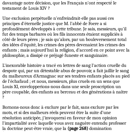
davantage notre décision, que les Français n'ont respecté le
testament de Louis XIV ?
Une exclusion perpétuelle n'enfreindrait-elle pas aussi ces
principes d'éternelle justice que M. l'abbé de Foere a si
profondément développés à cette tribune. Je sais, messieurs, qu'il
fut des temps barbares où les fils innocents étaient suppliciés à
côté de leurs pères ; je sais qu'alors, par un bouleversement total
des idées d'équité, les crimes des pères devenaient les crimes des
enfants ; mais aujourd'hui la religion, d'accord en ce point avec la
philosophie, a dissipé ce préjugé funeste et sanguinaire.
L'inexorable histoire a tracé en lettres de sang l'action cruelle du
despote qui, par un détestable abus de pouvoir, a fait jaillir le sang
du malheureux d'Armagnac sur ses tendres enfants placés au pied
de l'échafaud ; et nous, messieurs, plus cruels en un sens que
Louis XI, envelopperions-nous dans une seule proscription un
père coupable, des enfants au berceau et des générations à naître
?
Bornons-nous donc à exclure par le fait, sans exclure par les
mots, et si des malheurs réels peuvent être la suite d'une
résolution anticipée, j'invoquerai en faveur de mon opinion
l'impartialité avec laquelle vous avez naguère entendu professer
la doctrine peut-être vraie, que la
(page 268)
domination