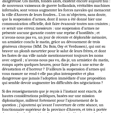
dangereuse.
Ces motifs, fondés alors, existent encore aujourd'hui :
de nouveaux vaisseaux de guerre hollandais, véritables machines
infernales, sont venus augmenter les forces navales qui menacent
la ville d'Anvers de leurs foudres... L'on m'objectera, sans doute,
que la suspension d'armes, dont il nous a été donné hier une
communication officielle, doit faire évanouir toutes nos craintes ;
ce serait une erreur, messieurs : une suspension d'armes ne
présente aucune garantie contre une reprise d'hostilités ; et
n'avons-nous pas vu, un jour de récente et déplorable mémoire,
un armistice conclu le matin, grâce au dévouement de trois
généreux citoyens (MM. Du Bois, Osy et Verdussen), qui ont su
braver un plomb meurtrier pour le salut de leurs frères, et dont
les fastes de ma ville natale mentionneront toujours les noms
avec orgueil ; n'avons-nous pas vu, dis-je, un armistice du matin,
rompu après quelques heures, pour faire place à une scène de
dévastation et d'horreur ? D'ailleurs la suspension d'armes qui
vous rassure ne rend-t-elle pas plus intempestive et plus
dangereuse que jamais l'adoption immédiate d'une proposition
qui semble devoir augmenter les difficultés des négociations ?
Si des renseignements que je reçois à l'instant sont exacts, de
hautes considérations politiques, basées sur une mission
diplomatique, militent fortement pour l'ajournement de la
question ; j'ajouterai qu'avant l'ouverture de cette séance, un
fonctionnaire supérieur de la province d'Anvers, et très à portée