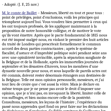
- Adopté. (J. F., 25 nov.)
M. le comte de Baillet
– Messieurs, liberté en tout et pour tous :
point de privilèges, point d'exclusions, voilà les principes qui
triomphent aujourd'hui. Vous voudrez bien permettre à ceux qui
les ont toujours professés, de les appliquer maintenant à la
proposition de notre honorable collègue, et de motiver le vote
qu'ils vont émettre. Après que le pacte fondamental de 1815 nous
eut été imposé malgré nous, en violant le premier des huit articles
du traité de Londres qui prescrivait formellement le commun
accord des deux parties contractantes ; après le système de
fiscalité, d'astuce et d'improbité politique suivi pendant seize ans
avec une opiniâtreté invincible, après la séparation sanglante de
la Belgique et de la Hollande, après les immortelles journées de
septembre et les désastres d'Anvers, tous les membres d'une
dynastie nouvelle pour nous, et sous laquelle de pareils actes ont
été commis, doivent rester désormais étrangers aux destinées de
la Belgique. Telle est mon opinion personnelle, messieurs, et j'ai
tout lieu de croire que c'est aussi la vôtre. Mais je déclare en
même temps que je ne pense pas avoir le droit d'imposer une
opinion, que je n'irai pas, en invoquant la liberté, limiter celle de
vos suffrages, et bien moins encore celle de la postérité.
Consultons, messieurs, les leçons de l'histoire ; l'expérience du
passé nous apprendra quel fond on peut faire sur les déclarations