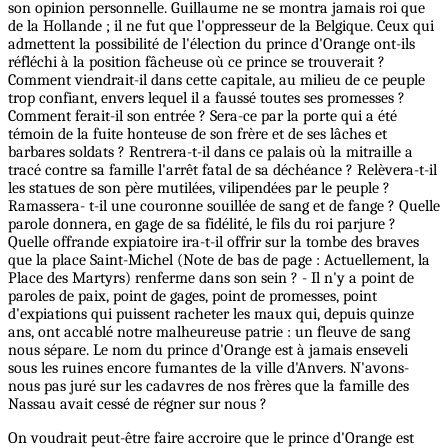
son opinion personnelle. Guillaume ne se montra jamais roi que
de la Hollande ; il ne fut que l'oppresseur de la Belgique. Ceux qui
admettent la possibilité de l'élection du prince d'Orange ont-ils
réfléchi à la position fâcheuse où ce prince se trouverait ?
Comment viendrait-il dans cette capitale, au milieu de ce peuple
trop confiant, envers lequel il a faussé toutes ses promesses ?
Comment ferait-il son entrée ? Sera-ce par la porte qui a été
témoin de la fuite honteuse de son frère et de ses lâches et
barbares soldats ? Rentrera-t-il dans ce palais où la mitraille a
tracé contre sa famille l'arrêt fatal de sa déchéance ? Relèvera-t-il
les statues de son père mutilées, vilipendées par le peuple ?
Ramassera- t-il une couronne souillée de sang et de fange ? Quelle
parole donnera, en gage de sa fidélité, le fils du roi parjure ?
Quelle offrande expiatoire ira-t-il offrir sur la tombe des braves
que la place Saint-Michel (Note de bas de page : Actuellement, la
Place des Martyrs) renferme dans son sein ? - Il n'y a point de
paroles de paix, point de gages, point de promesses, point
d'expiations qui puissent racheter les maux qui, depuis quinze
ans, ont accablé notre malheureuse patrie : un fleuve de sang
nous sépare. Le nom du prince d'Orange est à jamais enseveli
sous les ruines encore fumantes de la ville d'Anvers. N'avons-
nous pas juré sur les cadavres de nos frères que la famille des
Nassau avait cessé de régner sur nous ?
On voudrait peut-être faire accroire que le prince d'Orange est