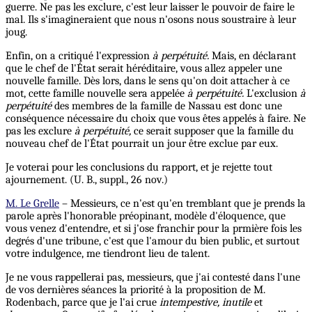
guerre. Ne pas les exclure, c'est leur laisser le pouvoir de faire le
mal. Ils s'imagineraient que nous n'osons nous soustraire à leur
joug.
Enfin, on a critiqué l'expression
à perpétuité.
Mais, en déclarant
que le chef de l'État serait héréditaire, vous allez appeler une
nouvelle famille. Dès lors, dans le sens qu'on doit attacher à ce
mot, cette famille nouvelle sera appelée
à perpétuité.
L'exclusion
à
perpétuité
des membres de la famille de Nassau est donc une
conséquence nécessaire du choix que vous êtes appelés à faire. Ne
pas les exclure
à perpétuité,
ce
serait
supposer que la famille du
nouveau chef de l'État pourrait un jour être exclue par eux.
Je voterai pour les conclusions du rapport, et je rejette tout
ajournement. (U. B., suppl., 26 nov.)
M. Le Grelle
– Messieurs, ce n'est qu'en tremblant que je prends la
parole après l'honorable préopinant, modèle d'éloquence, que
vous venez d'entendre, et si j'ose franchir pour la prmière fois les
degrés d'une tribune, c'est que l'amour du bien public, et surtout
votre indulgence, me tiendront lieu de talent.
Je ne vous rappellerai pas, messieurs, que j'ai contesté dans l'une
de vos dernières séances la priorité à la proposition de M.
Rodenbach, parce que je l'ai crue
intempestive, inutile
et