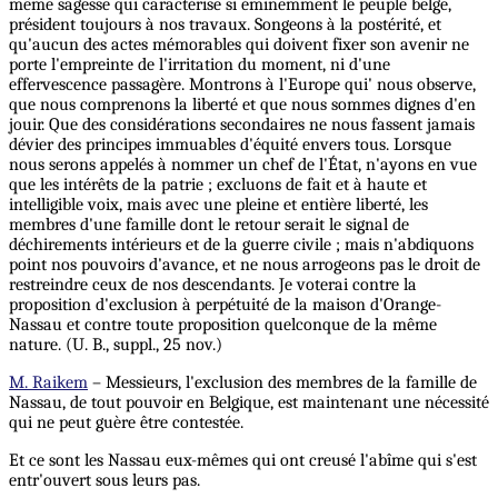
même sagesse qui caractérise si éminemment le peuple belge,
président toujours à nos travaux. Songeons à la postérité, et
qu'aucun des actes mémorables qui doivent fixer son avenir ne
porte l'empreinte de l'irritation du moment, ni d'une
effervescence passagère. Montrons à l'Europe qui' nous observe,
que nous comprenons la liberté et que nous sommes dignes d'en
jouir. Que des considérations secondaires ne nous fassent jamais
dévier des principes immuables d'équité envers tous. Lorsque
nous serons appelés à nommer un chef de l'État, n'ayons en vue
que les intérêts de la patrie ; excluons de fait et à haute et
intelligible voix, mais avec une pleine et entière liberté, les
membres d'une famille dont le retour serait le signal de
déchirements intérieurs et de la guerre civile ; mais n'abdiquons
point nos pouvoirs d'avance, et ne nous arrogeons pas le droit de
restreindre ceux de nos descendants.
Je
voterai contre la
proposition d'exclusion à perpétuité de la maison d'Orange-
Nassau et contre toute proposition quelconque de la même
nature. (U. B., suppl., 25 nov.)
M. Raikem
– Messieurs, l'exclusion des membres de la famille de
Nassau, de tout pouvoir en Belgique, est maintenant une nécessité
qui ne peut guère être contestée.
Et ce sont les Nassau eux-mêmes qui ont creusé l'abîme qui s'est
entr'ouvert sous leurs pas.