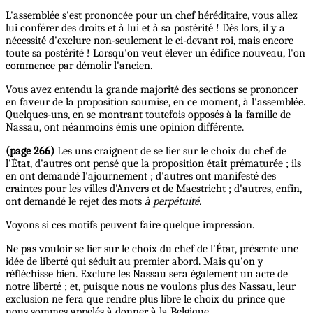
L'assemblée s'est prononcée pour un chef héréditaire, vous allez
lui conférer des droits et à lui et à sa postérité ! Dès lors, il y a
nécessité d'exclure non-seulement le ci-devant roi, mais encore
toute sa postérité ! Lorsqu'on veut élever un édifice nouveau, l'on
commence par démolir l'ancien.
Vous avez entendu la grande majorité des sections se prononcer
en faveur de la proposition soumise, en ce moment, à l'assemblée.
Quelques-uns, en se montrant toutefois opposés à la famille de
Nassau, ont néanmoins émis une opinion différente.
(page 266)
Les uns craignent de se lier sur le choix du chef de
l'État, d'autres ont pensé que la proposition était prématurée ; ils
en ont demandé l'ajournement ; d'autres ont manifesté des
craintes pour les villes d'Anvers et de Maestricht ; d'autres, enfin,
ont demandé le rejet des mots
à perpétuité.
Voyons si ces motifs peuvent faire quelque impression.
Ne pas vouloir se lier sur le choix du chef de l'État, présente une
idée de liberté qui séduit au premier abord. Mais qu'on y
réfléchisse bien. Exclure les Nassau sera également un acte de
notre liberté ; et, puisque nous ne voulons plus des Nassau, leur
exclusion ne fera que rendre plus libre le choix du prince que
nous sommes appelés à donner à la Belgique.