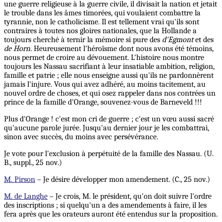
une guerre religieuse à la guerre civile, il divisait la nation et jetait
le trouble dans les âmes timorées, qui voulaient combattre la
tyrannie, non le catholicisme. Il est tellement vrai qu'ils sont
contraires à toutes nos gloires nationales, que la Hollande a
toujours cherché à ternir la mémoire si pure des
d'Egmont
et des
de Horn.
Heureusement l'héroïsme dont nous avons été témoins,
nous permet de croire au dévouement. L'histoire nous montre
toujours les Nassau sacrifiant à leur insatiable ambition, religion,
famille et patrie ; elle nous enseigne aussi qu'ils ne pardonnèrent
jamais l'injure. Vous qui avez adhéré, au moins tacitement, au
nouvel ordre de choses, et qui osez rappeler dans nos contrées un
prince de la famille d'Orange, souvenez-vous de Barneveld !!!
Plus d'Orange ! c'est mon cri de guerre ; c'est un vœu aussi sacré
qu'aucune parole jurée. Jusqu'au dernier jour je les combattrai,
sinon avec succès, du moins avec persévérance.
Je vote pour l'exclusion à perpétuité de la famille des Nassau. (U.
B., suppl., 25 nov.)
M. Pirson
– Je désire développer mon amendement. (C., 25 nov.)
M. de Langhe
– Je crois, M. le président, qu'on doit suivre l'ordre
des inscriptions ; si quelqu'un a des amendements à faire, il les
fera après que les orateurs auront été entendus sur la proposition.