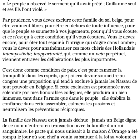
« Le peuple a observé le serment qu'il avait prêté ; Guillaume seul
et ses fils l'ont violé. »
Par prudence, vous devez exclure cette famille du sol belge, pour
être vraiment libres, pour être en dehors de toute influence, pour
que le peuple se soumette à vos jugements, pour qu'il vous écoute,
et ce n'est qu'à cette condition qu'il vous écoutera. Vous le devez
encore, pour ôter tout espoir à l'intrigue qui s'agite dans l'ombre ;
vous le devez pour anathématiser ces mots chéris des Hollandais
intempestivité, inopportunité,
qui, comme un
veto
perpétuel,
viennent entraver les délibérations les plus importantes.
C'est donc comme condition de paix, c'est pour ramener la
tranquillité dans les esprits, que j'ai cru devoir soumettre au
congrès une proposition qui tend à exclure à jamais les Nassau de
tout pouvoir en Belgique. Si cette exclusion est prononcée avec
solennité par mes honorables collègues, elle produira un bien
immense, tant dans l'armée que dans le peuple ; elle établira la
confiance dans cette assemblée, calmera les passions et
neutralisera les préventions réciproques.
La famille des Nassau est à jamais déchue ; jamais un Belge digne
de ce nom n'entrera en transaction avec la famille d'un roi
sanguinaire. Le pacte qui nous unissait à la maison d'Orange a été
rompu le jour où son chef a voulu substituer à la loi sa volonté et