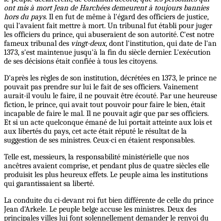
ont mis à mort Jean de Harchées demeurent à toujours bannies
hors du pays.
Il en fut de même à l'égard des officiers de justice,
qui l'avaient fait mettre à mort. Un tribunal fut établi pour juger
les officiers du prince, qui abuseraient de son autorité. C'est notre
fameux tribunal des
vingt-deux,
dont l'institution, qui date de l'an
1373, s'est maintenue jusqu'à la fin du siècle dernier. L'exécution
de ses décisions était confiée à tous les citoyens.
D'après les règles de son institution, décrétées en 1373, le prince ne
pouvait pas prendre sur lui le fait de ses officiers. Vainement
aurait-il voulu le faire, il ne pouvait être écouté. Par une heureuse
fiction, le prince, qui avait tout pouvoir pour faire le bien, était
incapable de faire le mal. Il ne pouvait agir que par ses officiers.
Et si un acte quelconque émané de lui portait atteinte aux lois et
aux libertés du pays, cet acte était réputé le résultat de la
suggestion de ses ministres. Ceux-ci en étaient responsables.
Telle est, messieurs, la responsabilité ministérielle que nos
ancêtres avaient comprise, et pendant plus de quatre siècles elle
produisit les plus heureux effets. Le peuple aima les institutions
qui garantissaient sa liberté.
La conduite du ci-devant roi fut bien différente de celle du prince
Jean d'Arkele. Le peuple belge accuse les ministres. Deux des
principales villes lui font solennellement demander le renvoi du