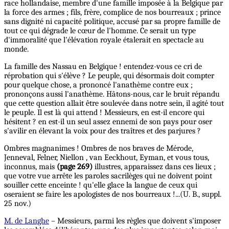
race hollandaise, membre d'une famille imposée à la Belgique par
la force des armes ; fils, frère, complice de nos bourreaux ; prince
sans dignité ni capacité politique, accusé par sa propre famille de
tout ce qui dégrade le cœur de l'homme. Ce serait un type
d'immoralité que l'élévation royale étalerait en spectacle au
monde.
La famille des Nassau en Belgique ! entendez-vous ce cri de
réprobation qui s'élève ? Le peuple, qui désormais doit compter
pour quelque chose, a prononcé l'anathème contre eux ;
prononçons aussi l'anathème. Hâtons-nous, car le bruit répandu
que cette question allait être soulevée dans notre sein, il agité tout
le peuple. Il est là qui attend ! Messieurs, en est-il encore qui
hésitent ? en est-il un seul assez ennemi de son pays pour oser
s'avilir en élevant la voix pour des traîtres et des parjures ?
Ombres magnanimes ! Ombres de nos braves de Mérode,
Jenneval, Felner, Niellon , van Eeckhout, Eyman, et vous tous,
inconnus, mais
(page 269)
illustres, apparaissez dans ces lieux ;
que votre vue arrête les paroles sacrilèges qui ne doivent point
souiller cette enceinte ! qu'elle glace la langue de ceux qui
oseraient se faire les apologistes de nos bourreaux !...(U. B., suppl.
25 nov.)
M. de Langhe
– Messieurs, parmi les règles que doivent s'imposer