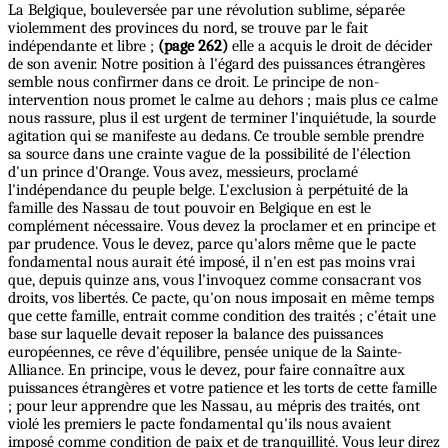
La Belgique, bouleversée par une révolution sublime, séparée
violemment des provinces du nord, se trouve par le fait
indépendante et libre ;
(page 262)
elle a acquis le droit de décider
de son avenir. Notre position à l'égard des puissances étrangères
semble nous confirmer dans ce droit. Le principe de non-
intervention nous promet le calme au dehors ; mais plus ce calme
nous rassure, plus il est urgent de terminer l'inquiétude, la sourde
agitation qui se manifeste au dedans. Ce trouble semble prendre
sa source dans une crainte vague de la possibilité de l'élection
d'un prince d'Orange. Vous avez, messieurs, proclamé
l'indépendance du peuple belge. L'exclusion à perpétuité de la
famille des Nassau de tout pouvoir en Belgique en est le
complément nécessaire. Vous devez la proclamer et en principe et
par prudence. Vous le devez, parce qu'alors même que le pacte
fondamental nous aurait été imposé, il n'en est pas moins vrai
que, depuis quinze ans, vous l'invoquez comme consacrant vos
droits, vos libertés. Ce pacte, qu'on nous imposait en même temps
que cette famille, entrait comme condition des traités ; c'était une
base sur laquelle devait reposer la balance des puissances
européennes, ce rêve d'équilibre, pensée unique de la Sainte-
Alliance. En principe, vous le devez, pour faire connaître aux
puissances étrangères et votre patience et les torts de cette famille
; pour leur apprendre que les Nassau, au mépris des traités, ont
violé les premiers le pacte fondamental qu'ils nous avaient
imposé comme condition de paix et de tranquillité. Vous leur direz