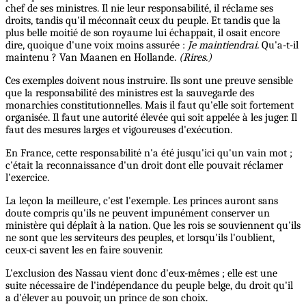
chef de ses ministres. Il nie leur responsabilité, il réclame ses
droits, tandis qu'il méconnaît ceux du peuple. Et tandis que la
plus belle moitié de son royaume lui échappait, il osait encore
dire, quoique d'une voix moins assurée :
Je maintiendrai.
Qu'a-t-il
maintenu ? Van Maanen en Hollande.
(Rires.)
Ces exemples doivent nous instruire. Ils sont une preuve sensible
que la responsabilité des ministres est la sauvegarde des
monarchies constitutionnelles. Mais il faut qu'elle soit fortement
organisée. Il faut une autorité élevée qui soit appelée à les juger. Il
faut des mesures larges et vigoureuses d'exécution.
En France, cette responsabilité n'a été jusqu'ici qu'un vain mot ;
c'était la reconnaissance d'un droit dont elle pouvait réclamer
l'exercice.
La leçon la meilleure, c'est l'exemple. Les princes auront sans
doute compris qu'ils ne peuvent impunément conserver un
ministère qui déplaît à la nation. Que les rois se souviennent qu'ils
ne sont que les serviteurs des peuples, et lorsqu'ils l'oublient,
ceux-ci savent les en faire souvenir.
L'exclusion des Nassau vient donc d'eux-mêmes ; elle est une
suite nécessaire de l'indépendance du peuple belge, du droit qu'il
a d'élever au pouvoir, un prince de son choix.