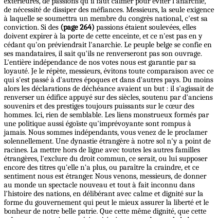
extérieures, de passions qu'il faut calmer pour éviter l'anarchie,
de nécessité de dissiper des méfiances. Messieurs, la seule exigence
à laquelle se soumettra un membre du congrès national, c'est sa
conviction. Si des
(page 264)
passions étaient soulevées, elles
doivent expirer à la porte de cette enceinte, et ce n'est pas en y
cédant qu'on préviendrait l'anarchie. Le peuple belge se confie en
ses mandataires, il sait qu'ils ne renverseront pas son ouvrage.
L'entière indépendance de nos votes nous est garantie par sa
loyauté. Je le répète, messieurs, évitons toute comparaison avec ce
qui s'est passé à d'autres époques et dans d'autres pays. Du moins
alors les déclarations de déchéance avaient un but : il s'agissait de
renverser un édifice appuyé sur des siècles, soutenu par d'anciens
souvenirs et des prestiges toujours puissants sur le cœur des
hommes. Ici, rien de semblable. Les liens monstrueux formés par
une politique aussi égoïste qu'imprévoyante sont rompus à
jamais. Nous sommes indépendants, vous venez de le proclamer
solennellement. Une dynastie étrangère à notre sol n'y a point de
racines. La mettre hors de ligne avec toutes les autres familles
étrangères, l'exclure du droit commun, ce serait, ou lui supposer
encore des titres qu'elle n'a plus, ou paraître la craindre, et ce
sentiment nous est étranger. Nous venons, messieurs, de donner
au monde un spectacle nouveau et tout à fait inconnu dans
l'histoire des nations, en délibérant avec calme et dignité sur la
forme du gouvernement qui peut le mieux assurer la liberté et le
bonheur de notre belle patrie. Que cette même dignité, que cette