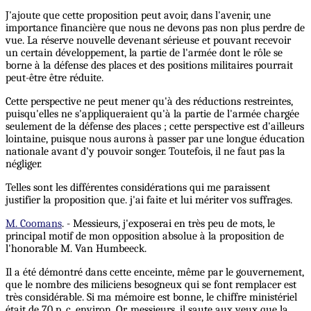
J'ajoute que cette proposition peut avoir, dans l'avenir, une
importance financière que nous ne devons pas non plus perdre de
vue. La réserve nouvelle devenant sérieuse et pouvant recevoir
un certain développement, la partie de l'armée dont le rôle se
borne à la défense des places et des positions militaires pourrait
peut-être être réduite.
Cette perspective ne peut mener qu'à des réductions restreintes,
puisqu'elles ne s'appliqueraient qu'à la partie de l'armée chargée
seulement de la défense des places ; cette perspective est d'ailleurs
lointaine, puisque nous aurons à passer par une longue éducation
nationale avant d'y pouvoir songer. Toutefois, il ne faut pas la
négliger.
Telles sont les différentes considérations qui me paraissent
justifier la proposition que. j'ai faite et lui mériter vos suffrages.
M. Coomans
. - Messieurs, j'exposerai en très peu de mots, le
principal motif de mon opposition absolue à la proposition de
l'honorable M. Van Humbeeck.
Il a été démontré dans cette enceinte, même par le gouvernement,
que le nombre des miliciens besogneux qui se font remplacer est
très considérable. Si ma mémoire est bonne, le chiffre ministériel
était de 70 p. c. environ. Or, messieurs, il saute aux yeux que la