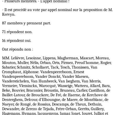
- Plusieurs membres. - L'appel nominal !
- Il est procédé au vote par appel nominal sur la proposition de M.
Kervyn.
87 membres y prennent part.
71 répondent non.
16 répondent oui.
Ont répondu non :
MM. Lelièvre, Lesoinne, Lippens, Magherman, Mascart, Moreau,
Mouton, Muller, Nélis, Orban, Orts, Pirmez, Preud'homme, Rogier,
Sabatier, Schmitz, Schollaert, Tack, Tesch, Thonissen, Van
Cromphaut, Alphonse. Vandenpeereboom, Ernest
Vandenpeereboom, Vander Donckt, Vander Maesen,
Vanderstichelen, Van Humbeeck, Van Iseghem, Van Merris,
Vermeire, Vleminckx, Warocqué, Wasseige, Watteeu, Allard, Bara,
Beke, Bouvier, Braconier, Broustin, Bruneau, Carlier, Castilhon, de
Baillet-Latour, de Brouckere, De Fré, de Haerne, de Kerchove de
Denterghem, Delcour, d'Elhoungne, de Maere, de Montblanc, de
Naeyer, de Rongé, de Rossius, Descamps, de Theux, Dethuin,
Dewandre, de Zerezo de Tejada, Frère-Orban, Gerrits, Guillery,
Hagemans, Hymans, Jacquemyns, Jamar, Jonet, Jouret, Julliot et