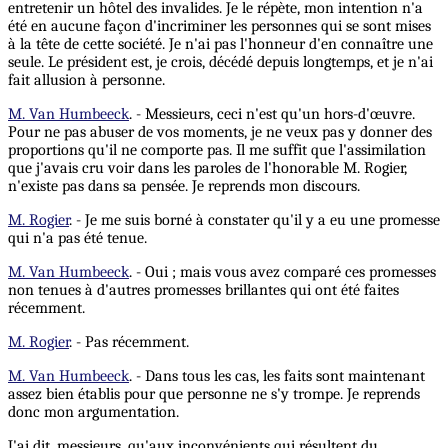
entretenir un hôtel des invalides. Je le répète, mon intention n'a
été en aucune façon d'incriminer les personnes qui se sont mises
à la tête de cette société. Je n'ai pas l'honneur d'en connaître une
seule. Le président est, je crois, décédé depuis longtemps, et je n'ai
fait allusion à personne.
M. Van Humbeeck
. - Messieurs, ceci n'est qu'un hors-d'œuvre.
Pour ne pas abuser de vos moments, je ne veux pas y donner des
proportions qu'il ne comporte pas. Il me suffit que l'assimilation
que j'avais cru voir dans les paroles de l'honorable M. Rogier,
n'existe pas dans sa pensée. Je reprends mon discours.
M. Rogier
. - Je me suis borné à constater qu'il y a eu une promesse
qui n'a pas été tenue.
M. Van Humbeeck
. - Oui ; mais vous avez comparé ces promesses
non tenues à d'autres promesses brillantes qui ont été faites
récemment.
M. Rogier
. - Pas récemment.
M. Van Humbeeck
. - Dans tous les cas, les faits sont maintenant
assez bien établis pour que personne ne s'y trompe. Je reprends
donc mon argumentation.
J'ai dit, messieurs, qu'aux inconvénients qui résultent du