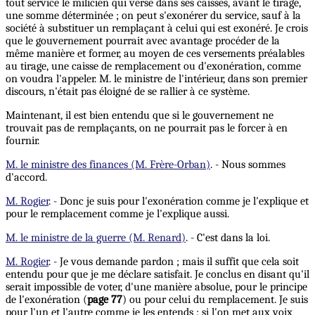
tout service le milicien qui verse dans ses caisses, avant le tirage,
une somme déterminée ; on peut s'exonérer du service, sauf à la
société à substituer un remplaçant à celui qui est exonéré. Je crois
que le gouvernement pourrait avec avantage procéder de la
même manière et former, au moyen de ces versements préalables
au tirage, une caisse de remplacement ou d'exonération, comme
on voudra l'appeler. M. le ministre de l'intérieur, dans son premier
discours, n'était pas éloigné de se rallier à ce système.
Maintenant, il est bien entendu que si le gouvernement ne
trouvait pas de remplaçants, on ne pourrait pas le forcer à en
fournir.
M. le ministre des finances (M. Frère-Orban)
. - Nous sommes
d'accord.
M. Rogier
. - Donc je suis pour l'exonération comme je l'explique et
pour le remplacement comme je l'explique aussi.
M. le ministre de la guerre (M. Renard)
. - C'est dans la loi.
M. Rogier
. - Je vous demande pardon ; mais il suffit que cela soit
entendu pour que je me déclare satisfait. Je conclus en disant qu'il
serait impossible de voter, d'une manière absolue, pour le principe
de l'exonération (
page 77
) ou pour celui du remplacement. Je suis
pour l'un et l'autre comme je les entends ; si l'on met aux voix