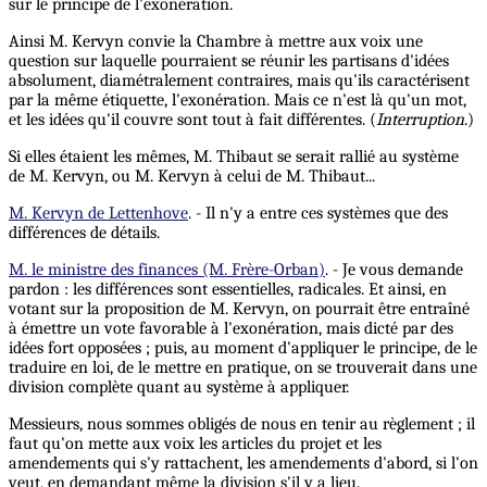
sur le principe de l'exonération.
Ainsi M. Kervyn convie la Chambre à mettre aux voix une
question sur laquelle pourraient se réunir les partisans d'idées
absolument, diamétralement contraires, mais qu'ils caractérisent
par la même étiquette, l'exonération. Mais ce n'est là qu'un mot,
et les idées qu'il couvre sont tout à fait différentes. (
Interruption
.)
Si elles étaient les mêmes, M. Thibaut se serait rallié au système
de M. Kervyn, ou M. Kervyn à celui de M. Thibaut...
M. Kervyn de Lettenhove
. - Il n'y a entre ces systèmes que des
différences de détails.
M. le ministre des finances (M. Frère-Orban)
. - Je vous demande
pardon : les différences sont essentielles, radicales. Et ainsi, en
votant sur la proposition de M. Kervyn, on pourrait être entraîné
à émettre un vote favorable à l'exonération, mais dicté par des
idées fort opposées ; puis, au moment d'appliquer le principe, de le
traduire en loi, de le mettre en pratique, on se trouverait dans une
division complète quant au système à appliquer.
Messieurs, nous sommes obligés de nous en tenir au règlement ; il
faut qu'on mette aux voix les articles du projet et les
amendements qui s'y rattachent, les amendements d'abord, si l'on
veut, en demandant même la division s'il y a lieu.