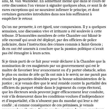
ami, M. Van Wambeke. En admettant même que dans le cours de
cette discussion l'on vienne à signaler quelques abus, ce sont là de
rares exceptions qui ne sauraient infirmer le principe, et dont
certaines garanties introduites dans nos lois suffiraient à
empêcher le retour.
Qu'on me permette, à cet égard, une comparaison. Il y a quelques
semaines, une discussion vive et irritante a été soulevée à cette
tribune. D'honorables membres de cette Chambre ont blâmé le
zèle excessif qui avait été déployé, par des officiers de police
judiciaire, dans l'instruction des crimes commis à Saint-Genois ;
ils en ont été amenés à conclure que la passion politique n'avait
pas été étrangère à leurs actes.
Si je tirais parti de ce fait pour venir déclarer à la Chambre que la
nomination de ces magistrats par un gouvernement qui est le
maître de favoriser leur avancement ou d'y porter obstacle, selon
le plus ou moins de zèle qu'ils ont mis à le servir, ne me paraît pas
réunir les garanties désirables pour la bonne administration de la
justice ; si je venais dire que le seul remède contre la partialité des
officiers du parquet réside dans le jugement du corps électoral,
que les électeurs seuls peuvent juger efficacement leur conduite,
voir s'ils demeurent dans les conditions voulues d'indépendance
et d'impartialité, s'ils n'abusent pas du mandat qui leur a été
confié ; si comme conséquence de ces prémisses, je venais