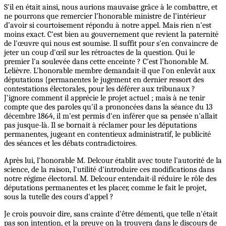
S'il en était ainsi, nous aurions mauvaise grâce à le combattre, et
ne pourrons que remercier l’honorable ministre de l’intérieur
d’avoir si courtoisement répondu à notre appel. Mais rien n'est
moins exact. C'est bien au gouvernement que revient la paternité
de l'œuvre qui nous est soumise. Il suffit pour s'en convaincre de
jeter un coup d'œil sur les rétroactes de la question. Qui le
premier l'a soulevée dans cette enceinte ? C'est l'honorable M.
Lelièvre. L'honorable membre demandait-il que l'on enlevât aux
députations {permanentes le jugement en dernier ressort des
contestations électorales, pour les déférer aux tribunaux ?
J'ignore comment il apprécie le projet actuel ; mais à ne tenir
compte que des paroles qu'il a prononcées dans la séance du 13
décembre 1864, il m'est permis d'en inférer que sa pensée n'allait
pas jusque-là. Il se bornait à réclamer pour les députations
permanentes, jugeant en contentieux administratif, le publicité
des séances et les débats contradictoires.
Après lui, l'honorable M. Delcour établit avec toute l'autorité de la
science, de la raison, l'utilité d'introduire ces modifications dans
notre régime électoral. M. Delcour entendait-il réduire le rôle des
députations permanentes et les placer, comme le fait le projet,
sous la tutelle des cours d'appel ?
Je crois pouvoir dire, sans crainte d'être démenti, que telle n'était
pas son intention, et la preuve on la trouvera dans le discours de