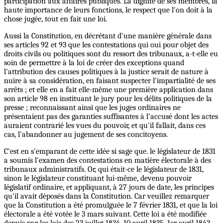
participation aux affaires publiques. La dignité de ses membres, la
haute importance de leurs fonctions, le respect que l'on doit à la
chose jugée, tout en fait une loi.
Aussi la Constitution, en décrétant d'une manière générale dans
ses articles 92 et 93 que les contestations qui oui pour objet des
droits civils ou politiques sont du ressort des tribunaux, a-t-elle eu
soin de permettre à la loi de créer des exceptions quand
l'attribution des causes politiques à la justice serait de nature à
nuire à sa considération, en faisant suspecter l'impartialité de ses
arrêts ; et elle en a fait elle-même une première application dans
son article 98 en instituant le jury pour les délits politiques de la
presse ; reconnaissant ainsi que les juges ordinaires ne
présentaient pas des garanties suffisantes à l'accusé dont les actes
auraient contrarié les vues du pouvoir, et qu'il fallait, dans ces
cas, l'abandonner au jugement de ses concitoyens.
C'est en s'emparant de cette idée si sage que. le législateur de 1831
a soumis l'examen des contestations en matière électorale à des
tribunaux administratifs. Or, qui était-ce le législateur de 1831,
sinon le législateur constituant lui-même, devenu pouvoir
législatif ordinaire, et appliquant, à 27 jours de date, les principes
qu'il avait déposés dans la Constitution. Car veuillez remarquer
que la Constitution a été promulguée le 7 février 1831, et que la loi
électorale a été votée le 3 mars suivant. Cette loi a été modifiée
depuis par les lois des 23 juillet 1834, 10 avril 1835, 1er avril 1843,