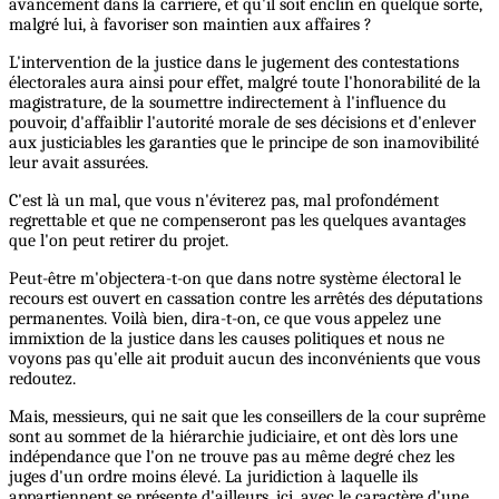
avancement dans la carrière, et qu'il soit enclin en quelque sorte,
malgré lui, à favoriser son maintien aux affaires ?
L'intervention de la justice dans le jugement des contestations
électorales aura ainsi pour effet, malgré toute l'honorabilité de la
magistrature, de la soumettre indirectement à l'influence du
pouvoir, d'affaiblir l'autorité morale de ses décisions et d'enlever
aux justiciables les garanties que le principe de son inamovibilité
leur avait assurées.
C'est là un mal, que vous n'éviterez pas, mal profondément
regrettable et que ne compenseront pas les quelques avantages
que l'on peut retirer du projet.
Peut-être m'objectera-t-on que dans notre système électoral le
recours est ouvert en cassation contre les arrêtés des députations
permanentes. Voilà bien, dira-t-on, ce que vous appelez une
immixtion de la justice dans les causes politiques et nous ne
voyons pas qu'elle ait produit aucun des inconvénients que vous
redoutez.
Mais, messieurs, qui ne sait que les conseillers de la cour suprême
sont au sommet de la hiérarchie judiciaire, et ont dès lors une
indépendance que l'on ne trouve pas au même degré chez les
juges d'un ordre moins élevé. La juridiction à laquelle ils
appartiennent se présente d'ailleurs, ici, avec le caractère d'une