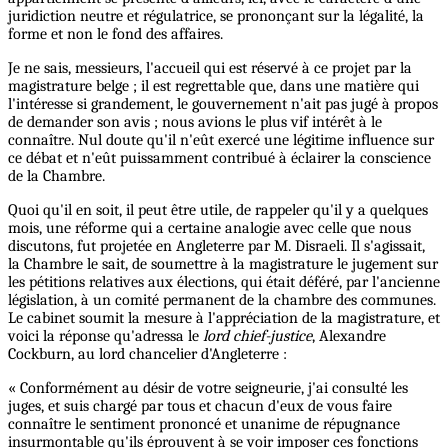
juridiction neutre et régulatrice, se prononçant sur la légalité, la
forme et non le fond des affaires.
Je ne sais, messieurs, l'accueil qui est réservé à ce projet par la
magistrature belge ; il est regrettable que, dans une matière qui
l'intéresse si grandement, le gouvernement n'ait pas jugé à propos
de demander son avis ; nous avions le plus vif intérêt à le
connaître. Nul doute qu'il n'eût exercé une légitime influence sur
ce débat et n'eût puissamment contribué à éclairer la conscience
de la Chambre.
Quoi qu'il en soit, il peut être utile, de rappeler qu'il y a quelques
mois, une réforme qui a certaine analogie avec celle que nous
discutons, fut projetée en Angleterre par M. Disraeli. Il s'agissait,
la Chambre le sait, de soumettre à la magistrature le jugement sur
les pétitions relatives aux élections, qui était déféré, par l'ancienne
législation, à un comité permanent de la chambre des communes.
Le cabinet soumit la mesure à l'appréciation de la magistrature, et
voici la réponse qu'adressa le
lord chief-justice
, Alexandre
Cockburn, au lord chancelier d'Angleterre :
« Conformément au désir de votre seigneurie, j'ai consulté les
juges, et suis chargé par tous et chacun d'eux de vous faire
connaître le sentiment prononcé et unanime de répugnance
insurmontable qu'ils éprouvent à se voir imposer ces fonctions