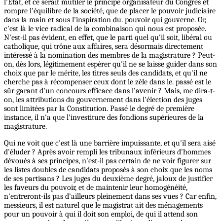
l'Etat, et ce serait mutiler le principe organisateur du Congrès et
rompre l'équilibre de la société, que de placer le pouvoir judiciaire
dans la main et sous l'inspiration du. pouvoir qui gouverne. Or,
c'est là le vice radical de la combinaison qui nous est proposée.
N'est-il pas évident, en effet, que le parti quel qu'il soit, libéral ou
catholique, qui trône aux affaires, sera désormais directement
intéressé à la nomination des membres de la magistrature ? Peut-
on, dès lors, légitimement espérer qu'il ne se laisse guider dans son
choix que par le mérite, les titres seuls des candidats, et qu'il ne
cherche pas à récompenser ceux dont le zèle dans le. passé est le
sûr garant d'un concours efficace dans l'avenir ? Mais, me dira-t-
on, les attributions du gouvernement dans l'élection des juges
sont limitées par la Constitution. Passé le degré de première
instance, il n'a que l'investiture des fondions supérieures de la
magistrature.
Qui ne voit que c'est là une barrière impuissante, et qu'il sera aisé
d'éluder ? Après avoir rempli les tribunaux inférieurs d'hommes
dévoués à ses principes, n'est-il pas certain de ne voir figurer sur
les listes doubles de candidats proposés à son choix que les noms
de ses partisans ? Les juges du deuxième degré, jaloux de justifier
les faveurs du pouvoir, et de maintenir leur homogénéité,
n'entreront-ils pas d'ailleurs pleinement dans ses vues ? Car enfin,
messieurs, il est naturel que le magistrat ait des ménagements
pour un pouvoir à qui il doit son emploi, de qui il attend son