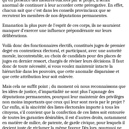
anormal de continuer à leur accorder cette prérogative. En effet,
chacun sait que c'est dans les conseils provinciaux que se
recrutent les membres de nos députations permanentes.
Emanation la plus pure de l'esprit de ces corps, ils ne sauraient
manquer d'exercer une influence prépondérante sur leurs
délibérations.
Voilà donc des fonctionnaires électifs, constitués juges de premier
degré en contentieux électoral, et participant, avec une autorité
morale, incontestable, au choix de candidats pour des places de
juges en dernier ressort, chargés de réviser leurs décisions. Il faut
donc de toute nécessité, si vous voulez maintenir intacte la
hiérarchie dans les pouvoirs, que cette anomalie disparaisse et
que cette attribution leur soit enlevée.
Mais cela ne suffit point ; du moment où nous reconnaissons que
les idées de justice, d'impartialité ne sont plus l'apanage des
députations permanentes, pourquoi leur maintenir des privilèges
non moins importants que ceux qui leur sont ravis par le projet ?
Car enfin, si la sincérité des listes électorales importe à tous les
citoyens, s'il convient que la confection de ces listes soit entourée
de toutes les garanties désirables, il est d'autres droits, notamment
en matière de milice, de patente, de garde civique, pour lesquels il
devient juste de réclamer la même faveur. Dès lors, pourquoi ne