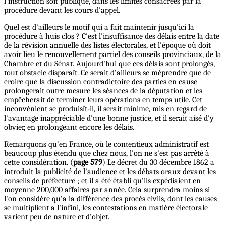
l'instruction soit publique, dans les limites consacrées par la
procédure devant les cours d'appel.
Quel est d'ailleurs le motif qui a fait maintenir jusqu'ici la
procédure à huis clos ? C'est l'insuffisance des délais entre la date
de la révision annuelle des listes électorales, et l'époque où doit
avoir lieu le renouvellement partiel des conseils provinciaux, de la
Chambre et du Sénat. Aujourd'hui que ces délais sont prolongés,
tout obstacle disparaît. Ce serait d'ailleurs se méprendre que de
croire que la discussion contradictoire des parties en cause
prolongerait outre mesure les séances de la députation et les
empêcherait de terminer leurs opérations en temps utile. Cet
inconvénient se produisît-il, il serait minime, mis en regard de
l'avantage inappréciable d'une bonne justice, et il serait aisé d'y
obvier, en prolongeant encore les délais.
Remarquons qu'en France, où le contentieux administratif est
beaucoup plus étendu que chez nous, l'on ne s'est pas arrêté à
cette considération. (
page 579
) Le décret du 30 décembre 1862 a
introduit la publicité de l'audience et les débats oraux devant les
conseils de préfecture ; et il a été établi qu'ils expédiaient en
moyenne 200,000 affaires par année. Cela surprendra moins si
l'on considère qu'a la différence des procès civils, dont les causes
se multiplient a l'infini, les contestations en matière électorale
varient peu de nature et d'objet.