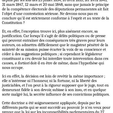
31 mars 1847, 12 mars et 20 mai 1848, sans que jamais le principe
de la compétence électorale des députations permanentes ait fait
l'objet d'une contestation sérieuse. Ne devons-nous pas en
conclure qu'il est strictement conforme à l'esprit et au texte de la
Constitution ?
Et, en effet, l'exception trouve ici, plus aisément encore, sa
justification. Car lorsqu'il s'agit de délits politiques ou de presse
qui peuvent entraîner des conséquences très graves pour leurs
auteurs, on admettra difficilement que le magistrat pénétré de la
sainteté de sa mission puisse écarter la voix de sa conscience et
céder à des suggestions politiques ; si cependant le législateur
constituant a cru devoir lui interdire toute intervention dans ces
causes,
a fortiori
doit-il en être de même, dans l'hypothèse qui
nous occupe.
Ici en effet, la décision est loin de revêtir la même importance ;
elle n'intéresse ni l'honneur, ni la fortune, ni la liberté des
justiciables, et l'on peut à la rigueur supposer que le juge, tout en
demeurant fidèle à son devoir, subisse à son insu, et en quelque
sorte malgré lui, la secrète influence de ses convictions politiques.
Cette doctrine a été soigneusement appliquée, depuis par les
différents partis qui se sont succédé au pouvoir. Je n'en veux pour
preuve que la loi sur les incompatibilités parlementaires du 27