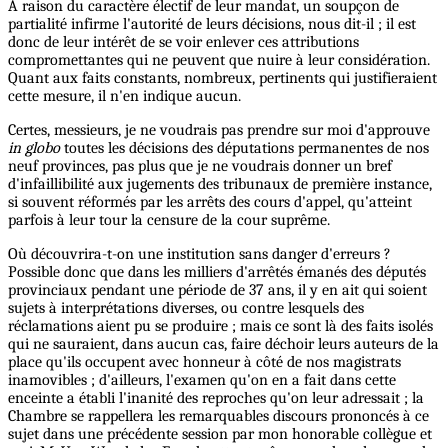
A raison du caractère électif de leur mandat, un soupçon de
partialité infirme l'autorité de leurs décisions, nous dit-il ; il est
donc de leur intérêt de se voir enlever ces attributions
compromettantes qui ne peuvent que nuire à leur considération.
Quant aux faits constants, nombreux, pertinents qui justifieraient
cette mesure, il n'en indique aucun.
Certes, messieurs, je ne voudrais pas prendre sur moi d'approuve
in globo
toutes les décisions des députations permanentes de nos
neuf provinces, pas plus que je ne voudrais donner un bref
d'infaillibilité aux jugements des tribunaux de première instance,
si souvent réformés par les arrêts des cours d'appel, qu'atteint
parfois à leur tour la censure de la cour suprême.
Où découvrira-t-on une institution sans danger d'erreurs ?
Possible donc que dans les milliers d'arrêtés émanés des députés
provinciaux pendant une période de 37 ans, il y en ait qui soient
sujets à interprétations diverses, ou contre lesquels des
réclamations aient pu se produire ; mais ce sont là des faits isolés
qui ne sauraient, dans aucun cas, faire déchoir leurs auteurs de la
place qu'ils occupent avec honneur à côté de nos magistrats
inamovibles ; d'ailleurs, l'examen qu'on en a fait dans cette
enceinte a établi l'inanité des reproches qu'on leur adressait ; la
Chambre se rappellera les remarquables discours prononcés à ce
sujet dans une précédente session par mon honorable collègue et