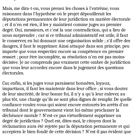
Mais, me dira-t-on, vous prenez les choses à l'extrême, vous
raisonnez dans l'hypothèse où le projet dépouillerait les
députations permanentes de leur juridiction en matière électorale
; et il n'en est rien, il les y maintient comme juges au premier
degré. Oui, messieurs, et c'est la une contradiction, qui a lieu de
nous surprendre ; car si ce tribunal administratif est utile, il faut
le conserver, en lui donnant une organisation solide ; s'il offre des
dangers, il faut le supprimer. Ainsi attaqué dans son principe, peu
importe que vous respectiez encore sa compétence en premier
ressort ; pour être incomplète, sa résolution n'en est pas moins
décisive. Je ne comprends pas vraiment cette ombre de juridiction
que vous leur accordez encore dans le jugement des questions
électorales.
Car, enfin, si les juges vous paraissent honnêtes, loyaux,
impartiaux, il faut les maintenir dans leur office ; si vous doutez
de leur sincérité, de leur bonne foi, il n'y a qu'à leur enlever, au
plus tôt, une charge qu'ils ne sont plus dignes de remplir. De quelle
confiance voulez-vous qui soient encore entourés les arrêts d'un
tribunal dont le gouvernement vient lui-même proclamer la
déchéance morale ? N'est-ce pas virtuellement supprimer un
degré de juridiction ? Quel est, dites-moi, le citoyen dont la
réclamation aura été rejetée par la députation permanente et qui
acceptera le bien-fondé de cette décision ? N'est-il pas évident que