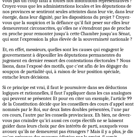
vous pas un coup fatal a toutes nos institutions représentatives ?
Croyez-vous que les administrations locales et les députations de
nos provinces se sentiront seules atteintes dans leur vie, dans leur
énergie, dans leur dignité, par les dispositions du projet ? Croyez-
vous que la suspicion et la défiance qu'il fait peser sur elles leur
demeureront circonscrites, qu'elles ne s'étendront pas de proche
en proche pour remonter jusqu'à cette Chambre jusqu'au Sénat,
qui sont l'expression la plus élevée de la souveraineté nationale ?
Et, en effet, messieurs, quelles sont les causes qui engagent le
gouvernement à dépouiller les députations permanentes du
jugement en dernier ressort des contestations électorales ? Nous
lisons, dans l'exposé des motifs, que c'est afin de les dégager du
soupçon de partialité qui, à raison de leur position spéciale,
entache leurs décisions.
Si ce principe est vrai, il faut le poursuivre dans ses déductions
logiques et rationnelles, il faut l'appliquer dans les cas analogues
qui peuvent se présenter. Et pour en citer un exemple, l'article 99
de la Constitution décide que les conseillers des cours d'appel sont
nommés par le Roi, sur deux listes doubles présentées, l'une par
ces cours, l'autre par les conseils provinciaux. Eh bien, ne devez-
vous pas craindre qu'ici aussi ces corps électifs ne se laissent
guider dans leurs choix par des intérêts de parti, auxquels vous
avouez qu'ils ne demeurent pas étrangers ? Mais il y a plus, je dis
qu'en présence des mesures édictées par le projet, il serait