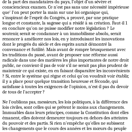
de la part des mandataires du pays, l'objet d'un sévère et
consciencieux examen. Ce n'est pas sans une nécessité impérieuse
que' l'on peut porter la main sur une loi organique qui,
s'inspirant de l'esprit du Congrès, a prouvé, par une pratique
longue et constante, la sagesse qui a résidé à sa création. Faut-il 1
en conclure qu'on ne puisse modifier notre législation ? Le
soutenir, serait se condamner à un immobilisme absolu, serait
renoncer à améliorer nos lois, en y introduisant les innovations
dont le progrès du siècle et des esprits aurait démontré la
convenance et futilité. Mais avant de rompre brusquement avec
les traditions du passé, avant de proposer une réforme aussi
radicale dans une des matières les plus importantes de notre droit
public, ne convient-il pas de voir s'il ne serait pas plus prudent de
maintenir ce qui existe, en en faisant disparaître les inconvénients
? Si, entre le système qui règne et celui qu'on voudrait voir établir,
il y a place pour quelque transition heureuse et féconde, qui
satisfasse à toutes les exigences de l'opinion, n'est-il pas du devoir
de tous de l'accepter ?
Ne l'oublions pas, messieurs, les lois politiques, à la différence des
lois civiles, sont celles qui se prêtent le moins aux changements.
Immuables dans leurs principes, comme la Constitution dont elles
émanent, elles doivent demeurer toujours en dehors des atteintes
du pouvoir et des partis. Si rien n'empêche qu'elles ne subissent
les changements que le cours des années et les mœurs du peuple