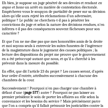
Eh bien, je suppose un juge pénétré de ses devoirs et rendant
ex
œquo et hono
un arrêt en matière de contestation électorale.
Empêcherez-vous le soupçon de partialité de peser sur sa décision
alors qu'elle aura rejeté les réclamations d'un adversaire,
politique ? Le public ne cherchera-t-il pas à pénétrer les
convictions du juge et selon la nature des décisions rendues, n'en
inférera-t-il pas des conséquences souvent fâcheuses pour son
caractère ?
Et que l'on ne me dise pas que mes honorables amis de la droite
et moi soyons seuls à entrevoir les suites funestes de l'ingérence
de la magistrature dans le jugement des causes politiques ; la
lecture des dispositions du projet me prouve que le gouvernement
en a été préoccupé autant que nous, et qu'il a cherché à les
prévenir dans la mesure du possible.
En effet, que dit l'article 23 du projet ? Les causes seront, d'après
leur ordre d'entrée, attribuées successivement à chacune des
chambres de la cour.
Successivement ! Pourquoi n'en pas charger une chambre à
défaut d'une (
page 577
) autre ? Pourquoi ne pas laisser au
premier président le soin de porter les affaires au rôle selon la
convenance et les besoins du service ? Mais précisément parce
que l'on a compris qu'il fallait prémunir les justiciables contre la