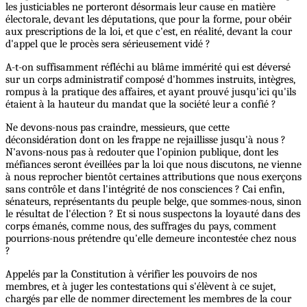
les justiciables ne porteront désormais leur cause en matière
électorale, devant les députations, que pour la forme, pour obéir
aux prescriptions de la loi, et que c'est, en réalité, devant la cour
d'appel que le procès sera sérieusement vidé ?
A-t-on suffisamment réfléchi au blâme immérité qui est déversé
sur un corps administratif composé d'hommes instruits, intègres,
rompus à la pratique des affaires, et ayant prouvé jusqu'ici qu'ils
étaient à la hauteur du mandat que la société leur a confié ?
Ne devons-nous pas craindre, messieurs, que cette
déconsidération dont on les frappe ne rejaillisse jusqu'à nous ?
N'avons-nous pas à redouter que l'opinion publique, dont les
méfiances seront éveillées par la loi que nous discutons, ne vienne
à nous reprocher bientôt certaines attributions que nous exerçons
sans contrôle et dans l'intégrité de nos consciences ? Cai enfin,
sénateurs, représentants du peuple belge, que sommes-nous, sinon
le résultat de l'élection ? Et si nous suspectons la loyauté dans des
corps émanés, comme nous, des suffrages du pays, comment
pourrions-nous prétendre qu'elle demeure incontestée chez nous
?
Appelés par la Constitution à vérifier les pouvoirs de nos
membres, et à juger les contestations qui s'élèvent à ce sujet,
chargés par elle de nommer directement les membres de la cour