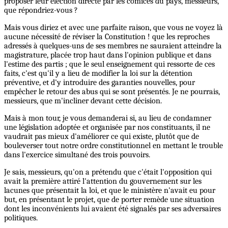
proposer leur élection directe par les comices du pays, messieurs,
que répondriez-vous ?
Mais vous diriez et avec une parfaite raison, que vous ne voyez là
aucune nécessité de réviser la Constitution ! que les reproches
adressés à quelques-uns de ses membres ne sauraient atteindre la
magistrature, placée trop haut dans l'opinion publique et dans
l'estime des partis ; que le seul enseignement qui ressorte de ces
faits, c'est qu'il y a lieu de modifier la loi sur la détention
préventive, et d'y introduire des garanties nouvelles, pour
empêcher le retour des abus qui se sont présentés. Je ne pourrais,
messieurs, que m'incliner devant cette décision.
Mais à mon tour, je vous demanderai si, au lieu de condamner
une législation adoptée et organisée par nos constituants, il ne
vaudrait pas mieux d'améliorer ce qui existe, plutôt que de
bouleverser tout notre ordre constitutionnel en mettant le trouble
dans l'exercice simultané des trois pouvoirs.
Je sais, messieurs, qu'on a prétendu que c'était l'opposition qui
avait la première attiré l'attention du gouvernement sur les
lacunes que présentait la loi, et que le ministère n'avait eu pour
but, en présentant le projet, que de porter remède une situation
dont les inconvénients lui avaient été signalés par ses adversaires
politiques.