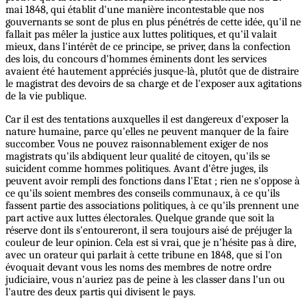
mai 1848, qui établit d'une manière incontestable que nos
gouvernants se sont de plus en plus pénétrés de cette idée, qu'il ne
fallait pas mêler la justice aux luttes politiques, et qu'il valait
mieux, dans l'intérêt de ce principe, se priver, dans la confection
des lois, du concours d'hommes éminents dont les services
avaient été hautement appréciés jusque-là, plutôt que de distraire
le magistrat des devoirs de sa charge et de l'exposer aux agitations
de la vie publique.
Car il est des tentations auxquelles il est dangereux d'exposer la
nature humaine, parce qu'elles ne peuvent manquer de la faire
succomber. Vous ne pouvez raisonnablement exiger de nos
magistrats qu'ils abdiquent leur qualité de citoyen, qu'ils se
suicident comme hommes politiques. Avant d'être juges, ils
peuvent avoir rempli des fonctions dans l'Etat ; rien ne s'oppose à
ce qu'ils soient membres des conseils communaux, à ce qu'ils
fassent partie des associations politiques, à ce qu'ils prennent une
part active aux luttes électorales. Quelque grande que soit la
réserve dont ils s'entoureront, il sera toujours aisé de préjuger la
couleur de leur opinion. Cela est si vrai, que je n'hésite pas à dire,
avec un orateur qui parlait à cette tribune en 1848, que si l'on
évoquait devant vous les noms des membres de notre ordre
judiciaire, vous n'auriez pas de peine à les classer dans l'un ou
l'autre des deux partis qui divisent le pays.