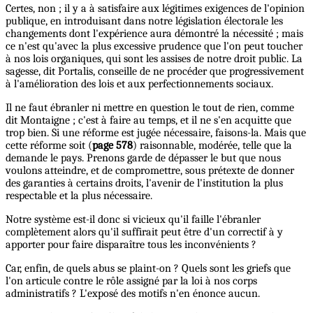
Certes, non ; il y a à satisfaire aux légitimes exigences de l'opinion
publique, en introduisant dans notre législation électorale les
changements dont l'expérience aura démontré la nécessité ; mais
ce n'est qu'avec la plus excessive prudence que l'on peut toucher
à nos lois organiques, qui sont les assises de notre droit public. La
sagesse, dit Portalis, conseille de ne procéder que progressivement
à l'amélioration des lois et aux perfectionnements sociaux.
Il ne faut ébranler ni mettre en question le tout de rien, comme
dit Montaigne ; c'est à faire au temps, et il ne s'en acquitte que
trop bien. Si une réforme est jugée nécessaire, faisons-la. Mais que
cette réforme soit (
page 578
) raisonnable, modérée, telle que la
demande le pays. Prenons garde de dépasser le but que nous
voulons atteindre, et de compromettre, sous prétexte de donner
des garanties à certains droits, l'avenir de l'institution la plus
respectable et la plus nécessaire.
Notre système est-il donc si vicieux qu'il faille l'ébranler
complètement alors qu'il suffirait peut être d'un correctif à y
apporter pour faire disparaître tous les inconvénients ?
Car, enfin, de quels abus se plaint-on ? Quels sont les griefs que
l'on articule contre le rôle assigné par la loi à nos corps
administratifs ? L'exposé des motifs n'en énonce aucun.