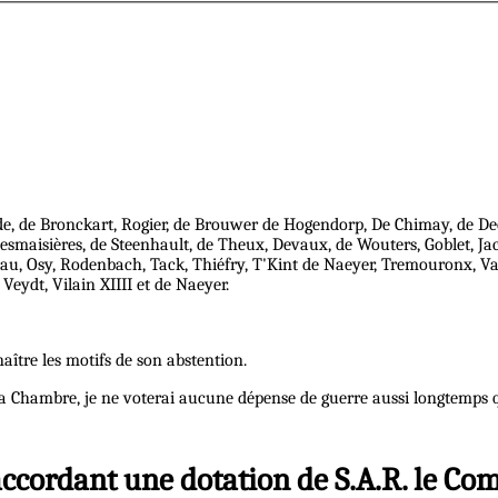
e, de Bronckart, Rogier, de Brouwer de Hogendorp, De Chimay, de Deck
smaisières, de Steenhault, de Theux, Devaux, de Wouters, Goblet, Jacq
u, Osy, Rodenbach, Tack, Thiéfry, T'Kint de Naeyer, Tremouronx, 
ydt, Vilain XIIII et de Naeyer.
naître les motifs de son abstention.
 la Chambre, je ne voterai aucune dépense de guerre aussi longtemps qu
 accordant une dotation de S.A.R. le Co