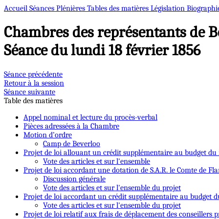
Accueil
Séances Plénières
Tables des matières
Législation
Biographi
Chambres des représentants de B
Séance du lundi 18 février 1856
Séance précédente
Retour à la session
Séance suivante
Table des matières
Appel nominal et lecture du procès-verbal
Pièces adressées à la Chambre
Motion d’ordre
Camp de Beverloo
Projet de loi allouant un crédit supplémentaire au budget du 
Vote des articles et sur l'ensemble
Projet de loi accordant une dotation de S.A.R. le Comte de Fl
Discussion générale
Vote des articles et sur l'ensemble du projet
Projet de loi accordant un crédit supplémentaire au budget d
Vote des articles et sur l'ensemble du projet
Projet de loi relatif aux frais de déplacement des conseillers 