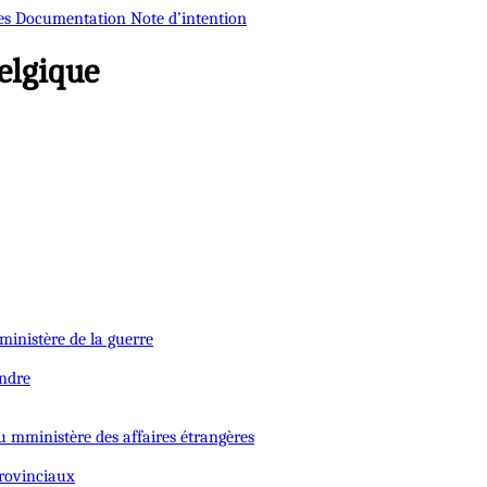
es
Documentation
Note d’intention
elgique
ministère de la guerre
andre
u mministère des affaires étrangères
provinciaux