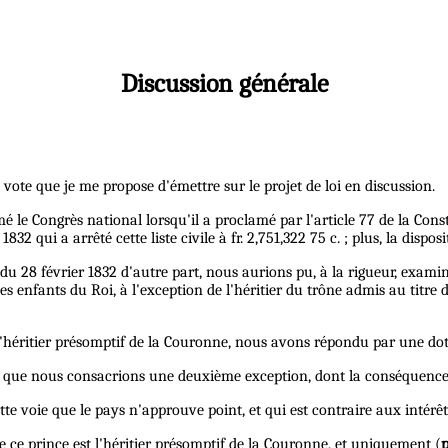
Discussion générale
 vote que je me propose d'émettre sur le projet de loi en discussion.
mé le Congrès national lorsqu'il a proclamé par l'article 77 de la Consti
832 qui a arrêté cette liste civile à fr. 2,751,322 75 c. ; plus, la dispo
i du 28 février 1832 d'autre part, nous aurions pu, à la rigueur, exami
es enfants du Roi, à l'exception de l'héritier du trône admis au titre 
l'héritier présomptif de la Couronne, nous avons répondu par une dot
de que nous consacrions une deuxième exception, dont la conséquence 
tte voie que le pays n'approuve point, et qui est contraire aux intér
que ce prince est l'héritier présomptif de la Couronne, et uniquement (