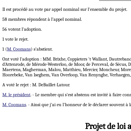
Il est procédé au vote par appel nominal sur l'ensemble du projet.
58 membres répondent à l'appel nominal.
56 votent l'adoption.
1 vote le rejet.
1 (
M. Coomans
) s'abstient.
Ont voté l'adoption : MM. Brixhe, Coppieters 't Wallant, Dautreband
d'Attenrode, de Mérode-Westerloo, de Moor, de Perceval, de Sécus, De
Maertens, Magherman, Malou, Matthieu, Mercier, Moncheur, Morea
Hoorebeke, Van Iseghem, Van Overloop, Van Renynghe, Verhaegen, Ve
A voté le rejet : M. DeBaillet-Latour.
M. le président
. - Le membre qui s'est abstenu est invité à faire con
M. Coomans
. - Ainsi que j'ai eu l'honneur de le déclarer souvent à
Projet de loi