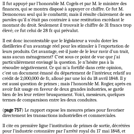
Il fut appuyé par l'honorable M. Cogels et par M. le ministre des
finances, qui se montra disposé à appuyer ce chiffre. Ce fut M.
Demonceau seul qui le combattit; mais il résulte clairement de ses
paroles qu'il n'était pas contraire à une restitution excédant le
montant du droit. Seulement il trouvait le chiffre de 31 francs trop
élevé; ce fut celui de 28 fr. qui prévalut.
Il est donc incontestable que le législateur a voulu doter les
distilleries d'un avantage réel pour les stimuler à l'exportation de
leurs produits. Cet avantage, est-il juste de le leur ravir d'un trait,
sans aucun ménagement? C'est sous ce point de vue que j'ai
particulièrement envisagé la question. Je n'hésite pas à la
résoudre négativement. Ce qui m'a fortifié dans cette opinion,
c'est un document émané du département de l'intérieur, relatif au
crédit de 2,000,000 de fr., alloué par une loi du 18 avril 1848. Il y
est aussi question de primes ; mais l'honorable M. Rogier, après en
avoir fait usage en faveur de deux grandes industries, se garde
bien de les leur retirer brusquement. Voici, messieurs, quelques
termes de comparaison entre les deux conduites.
(
page 757
) Le rapport expose les mesures prises pour favoriser
directement les transactions industrielles et commerciales.
Il cite en première ligne l'institution de primes de sortie, décrétées
pour l'industrie cotonnière par l'arrêté royal du 17 mai 1848, et