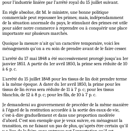
pour l'industrie linière par l'arrêté royal du 15 juillet suivant.
En règle absolue, dit M. le ministre, une bonne politique
commerciale peut repousser les primes; mais, indépendamment
de la situation anormale du pays, le stimulant des primes est utile
pour aider notre commerce à reprendre ou à conquérir une place
importante sur plusieurs marchés.
Quoique la mesure n'ait qu'un caractère temporaire, voici les
ménagements qu'on a eu soin de prendre avant de le faire cesser.
L'arrêté du 17 mai 1848 a été successivement prorogé jusqu'au 1er
janvier 1851. A partir du 1er avril 1850, la prime sera réduite de 10
à 6 p. c.
L'arrêté du 15 juillet 1848 pour les tissus de lin doit prendre terme
à la même époque. A dater du 1er avril 1850, la prime pour les
tissus de lin écrus sera réduite de 11 à 7 p. c; pour les tissus
blanchis, de 12 à 8 p. c; pour les fils, de 10 à 7 p. c.
Je demanderai au gouvernement de procéder de la même manière
à l'égard de la restitution accordée à la sortie des eaux-de-vie,
c'est-à-dire graduellement et dans une proportion modérée
d'abord. C'est son exemple que je veux suivre, en ménageant la
transition, en ne faisant un pas de plus, qu'après être certain qu'il