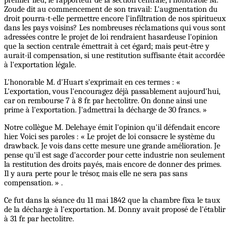
premier lieu, le rapporteur de la section centrale, l'honorable M.
Zoude dit au commencement de son travail: L'augmentation du
droit pourra-t-elle permettre encore l'infiltration de nos spiritueux
dans les pays voisins? Les nombreuses réclamations qui vous sont
adressées contre le projet de loi rendraient hasardeuse l'opinion
que la section centrale émettrait à cet égard; mais peut-être y
aurait-il compensation, si une restitution suffisante était accordée
à l'exportation légale.
L'honorable M. d'Huart s'exprimait en ces termes : «
L'exportation, vous l'encouragez déjà passablement aujourd'hui,
car on rembourse 7 à 8 fr. par hectolitre. On donne ainsi une
prime à l'exportation. J'admettrai la décharge de 30 francs. »
Notre collègue M. Delehaye émit l'opinion qu'il défendait encore
hier. Voici ses paroles : « Le projet de loi consacre le système du
drawback. Je vois dans cette mesure une grande amélioration. Je
pense qu'il est sage d'accorder pour cette industrie non seulement
la restitution des droits payés, mais encore de donner des primes.
Il y aura perte pour le trésor, mais elle ne sera pas sans
compensation. » .
Ce fut dans la séance du 11 mai 1842 que la chambre fixa le taux
de la décharge à l'exportation. M. Donny avait proposé de l'établir
à 31 fr. par hectolitre.