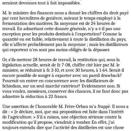
seraient devenues tout à fait impossibles.
M. le ministre des finances nous a donné les chiffres du droit payé
par cent hectolitres de genièvre, suivant le temps employé à la
fermentation des matières. Sa moyenne est de 24 heures de
travail. En admettant cette donnée générale, n'y a-t-il pas une
exception pour les produits destinés à l'exportation? Comme la
quantité en est faible, relativement à toute la distillation du pays,
elle n'affecte probablement pas la moyenne ; mais les distillateurs
qui exportent n'en sont pas moins obligés de la dépasser.
Or, s'ils mettent 28 heures de travail, la restitution qui, sous la
législation actuelle, serait de fr. 7-08, chiffre cité hier par M. le
ministre, se réduirait à fr. 3-10, et avec 30 heures, à 1-64. Serait-il
encore possible de songer à exporter avec un pareil drawback?
Pourrait-on entrer en concurrence avec les distillateurs de
Schiedam, sur un seul marché extérieur? Evidemment non. Si
vous voulez, messieurs, conserver des chances, il ne faut donc pas
admettre la réduction à 22 francs.
Une assertion de l'honorable M. Frère-Orban m'a frappé. Il nous a
dit : « Je déclare, moi, que ma proposition est faite dans l'intérêt
de l'agriculture. » S'il a raison, une objection sérieuse contre la
modification qu'il propose, viendrait à tomber. En effet, j'ai
toujours entendu dire que l'activité des distilleries est une chose