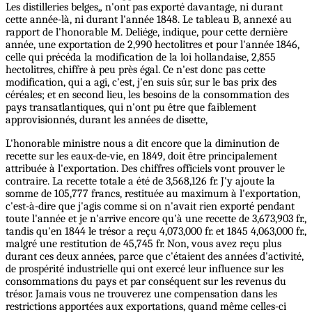
Les distilleries belges„ n'ont pas exporté davantage, ni durant
cette année-là, ni durant l'année 1848. Le tableau B, annexé au
rapport de l'honorable M. Deliége, indique, pour cette dernière
année, une exportation de 2,990 hectolitres et pour l'année 1846,
celle qui précéda la modification de la loi hollandaise, 2,855
hectolitres, chiffre à peu près égal. Ce n'est donc pas cette
modification, qui a agi, c'est, j'en suis sûr, sur le bas prix des
céréales; et en second lieu, les besoins de la consommation des
pays transatlantiques, qui n'ont pu être que faiblement
approvisionnés, durant les années de disette,
L'honorable ministre nous a dit encore que la diminution de
recette sur les eaux-de-vie, en 1849, doit être principalement
attribuée à l'exportation. Des chiffres officiels vont prouver le
contraire. La recette totale a été de 3,568,126 fr. J'y ajoute la
somme de 105,777 francs, restituée au maximum à l'exportation,
c'est-à-dire que j'agis comme si on n'avait rien exporté pendant
toute l'année et je n'arrive encore qu'à une recette de 3,673,903 fr.,
tandis qu'en 1844 le trésor a reçu 4,073,000 fr. et 1845 4,063,000 fr.,
malgré une restitution de 45,745 fr. Non, vous avez reçu plus
durant ces deux années, parce que c'étaient des années d'activité,
de prospérité industrielle qui ont exercé leur influence sur les
consommations du pays et par conséquent sur les revenus du
trésor. Jamais vous ne trouverez une compensation dans les
restrictions apportées aux exportations, quand même celles-ci