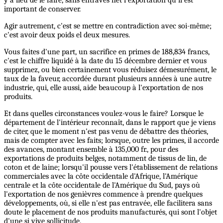
y a lieu de le faire, sans entraves net l'exportation qu'il est
important de conserver.
Agir autrement, c'est se mettre en contradiction avec soi-même;
c'est avoir deux poids el deux mesures.
Vous faites d'une part, un sacrifice en primes de 188,834 francs,
c'est le chiffre liquidé à la date du 15 décembre dernier et vous
supprimez, ou bien certainement vous réduisez démesurément, le
taux de la faveur, accordée durant plusieurs années à une autre
industrie, qui, elle aussi, aide beaucoup à l'exportation de nos
produits.
Et dans quelles circonstances voulez-vous le faire? Lorsque le
département de l'intérieur reconnaît, dans le rapport que je viens
de citer, que le moment n'est pas venu de débattre des théories,
mais de compter avec les faits; lorsque, outre les primes, il accorde
des avances, montant ensemble à 135,000 fr., pour des
exportations de produits belges, notamment de tissus de lin, de
coton et de laine; lorsqu'il pousse vers l'établissement de relations
commerciales avec la côte occidentale d'Afrique, l'Amérique
centrale et la côte occidentale de l'Amérique du Sud, pays où
l'exportation de nos genièvres commence à prendre quelques
développements, où, si elle n'est pas entravée, elle facilitera sans
doute le placement de nos produits manufacturés, qui sont l'objet
d'une si vive sollicitude.