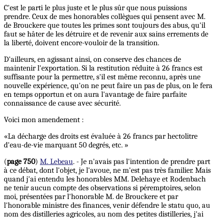
C'est le parti le plus juste et le plus sûr que nous puissions
prendre. Ceux de mes honorables collègues qui pensent avec M.
de Brouckere que toutes les primes sont toujours des abus, qu'il
faut se hâter de les détruire et de revenir aux sains errements de
la liberté, doivent encore-vouloir de la transition.
D'ailleurs, en agissant ainsi, on conserve des chances de
maintenir l'exportation. Si la restitution réduite à 26 francs est
suffisante pour la permettre, s'il est même reconnu, après une
nouvelle expérience, qu'on ne peut faire un pas de plus, on le fera
en temps opportun et on aura l'avantage de faire parfaite
connaissance de cause avec sécurité.
Voici mon amendement :
«La décharge des droits est évaluée à 26 francs par hectolitre
d'eau-de-vie marquant 50 degrés, etc. »
(
page 750
)
M. Lebeau
. - Je n'avais pas l'intention de prendre part
à ce débat, dont l'objet, je l'avoue, ne m'est pas très familier. Mais
quand j'ai entendu les honorables MM. Delehaye et Rodenbach
ne tenir aucun compte des observations si péremptoires, selon
moi, présentées par l'honorable M. de Brouckere et par
l'honorable ministre des finances, venir défendre le statu quo, au
nom des distilleries agricoles, au nom des petites distilleries, j'ai