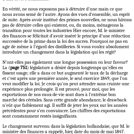
En vérité, ne nous exposons pas à détruire d'une main ce que
nous avons semé de l'autre. Ayons des vues d'ensemble, un esprit
de suite. Après avoir institué des primes nouvelles, ne nous hâtons
pas de détruire celles qui existent, ou, du moins, ménageons la
transition pour toutes les industries Hier encore, M. le ministre
des finances se félicitait d'avoir inséré le principe d'une réduction
successive de la prime dans la loi des sucres. Pourquoi ne pas en
agir de même à l'égard des distilleries. Si vous voulez absolument
introduire un changement dans la législation qui les régit?
N'ont-elles pas également une longue possession en leur faveur?
La (
page 751
) législature a désiré depuis longtemps qu'elles en
fissent usage; elle a dans ce but augmenté le taux de la décharge
et c'est après une première année, le seul exercice 1849, que l'on
veut modifier la loi. Je crois qu'on peut attendre sans crainte une
expérience plus prolongée. Il est prouvé, pour moi, que les
exportations de nos eaux-de-vie sont dues à l'extrême bon
marché des céréales. Sans cette grande abondance, le drawback
n'eût que faiblement agi. Il suffît de jeter les yeux sur les années
précédentes pour s'en convaincre. Les chiffres des exportations
sont constamment restés insignifiants.
Le changement survenu dans la législation hollandaise, que M. le
ministre des finances a rappelé, hier, date du mois de mai 1847.