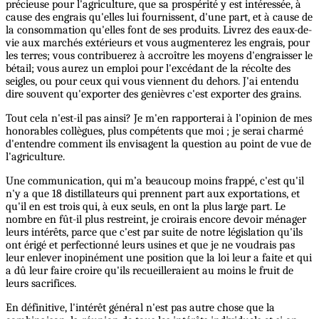
précieuse pour l'agriculture, que sa prospérité y est intéressée, à
cause des engrais qu'elles lui fournissent, d'une part, et à cause de
la consommation qu'elles font de ses produits. Livrez des eaux-de-
vie aux marchés extérieurs et vous augmenterez les engrais, pour
les terres; vous contribuerez à accroître les moyens d'engraisser le
bétail; vous aurez un emploi pour l'excédant de la récolte des
seigles, ou pour ceux qui vous viennent du dehors. J'ai entendu
dire souvent qu'exporter des genièvres c'est exporter des grains.
Tout cela n'est-il pas ainsi? Je m'en rapporterai à l'opinion de mes
honorables collègues, plus compétents que moi ; je serai charmé
d'entendre comment ils envisagent la question au point de vue de
l'agriculture.
Une communication, qui m’a beaucoup moins frappé, c'est qu'il
n'y a que 18 distillateurs qui prennent part aux exportations, et
qu'il en est trois qui, à eux seuls, en ont la plus large part. Le
nombre en fût-il plus restreint, je croirais encore devoir ménager
leurs intérêts, parce que c'est par suite de notre législation qu'ils
ont érigé et perfectionné leurs usines et que je ne voudrais pas
leur enlever inopinément une position que la loi leur a faite et qui
a dû leur faire croire qu'ils recueilleraient au moins le fruit de
leurs sacrifices.
En définitive, l'intérêt général n'est pas autre chose que la