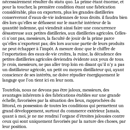
nécessairement résulter du statu quo. La prime étant énorme, et
pour la toucher, la première condition étant une fabrication
considérable, plus on exportera, plus les grandes distilleries
conserveront d'eaux-de-vie indemnes de tous droits. il faudra bien
dès lors qu'elles se défassent sur le marché intérieur de la
quantité indemne, qui viendrait ainsi faire une concurrence
désastreuse aux petites distilleries, aux distilleries agricoles. Celles-
ci n'ont pas, messieurs, la faculté de jouir de la prime parce
qu'elles n'exportent pas; dès lors aucune partie de leurs produits
ne peut échapper à l’impôt. A mesure donc que le chiffre de
l'exportation des eaux-de-vie croîtra, la ruine, la décadence des
petites distilleries agricoles deviendra évidente aux yeux de tous.
Je crois, messieurs, ne pas aller trop loin en disant qu'il n'y a pas
un distillateur agricole, un petit ou moyen distillateur qui, ayant
conscience de ses intérêts, ne doive répudier énergiquement le
langage que l'on tient ici en leur nom.
Toutefois, nous ne devons pas être jaloux, messieurs, des
avantages inhérents à des fabrications établies sur une grande
échelle, favorisées par la situation des lieux, rapprochées du
littoral, en possession de toutes les conditions qui permettent un
grand développement, surtout du commerce extérieur. Jamais,
quant à moi, je ne me rendrai l'organe d'étroites jalousies contre
ceux qui sont uniquement favorisés par la nature des choses, par
leur position.