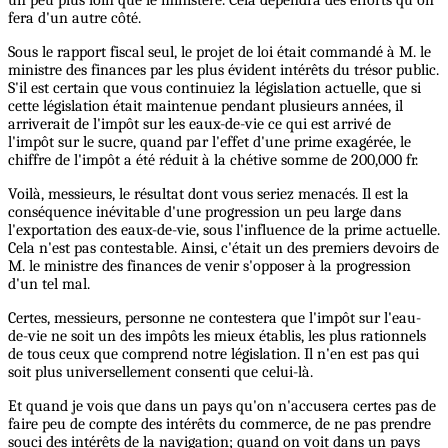
un peu plus loin que le ministère. Cela dépendra des efforts qu'on
fera d'un autre côté.
Sous le rapport fiscal seul, le projet de loi était commandé à M. le
ministre des finances par les plus évident intérêts du trésor public.
S'il est certain que vous continuiez la législation actuelle, que si
cette législation était maintenue pendant plusieurs années, il
arriverait de l'impôt sur les eaux-de-vie ce qui est arrivé de
l'impôt sur le sucre, quand par l'effet d'une prime exagérée, le
chiffre de l'impôt a été réduit à la chétive somme de 200,000 fr.
Voilà, messieurs, le résultat dont vous seriez menacés. Il est la
conséquence inévitable d'une progression un peu large dans
l'exportation des eaux-de-vie, sous l'influence de la prime actuelle.
Cela n'est pas contestable. Ainsi, c'était un des premiers devoirs de
M. le ministre des finances de venir s'opposer à la progression
d'un tel mal.
Certes, messieurs, personne ne contestera que l'impôt sur l'eau-
de-vie ne soit un des impôts les mieux établis, les plus rationnels
de tous ceux que comprend notre législation. Il n'en est pas qui
soit plus universellement consenti que celui-là.
Et quand je vois que dans un pays qu'on n'accusera certes pas de
faire peu de compte des intérêts du commerce, de ne pas prendre
souci des intérêts de la navigation; quand on voit dans un pays