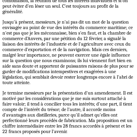
combinaison, la réunion de tous les intérêts individuels et si on
peut éviter d'en léser un seul. C'est toujours au profit de la
généralité.
Jusqu'à présent, messieurs, je n'ai pas dit un mot de la question
envisagée au point de vue des intérêts du commerce maritime; ce
n'est pas que je les méconnaisse, bien s'en faut, et la chambre de
commerce d'Anvers, par une pétition du 12 février, a signalé la
liaison des intérêts de l'industrie et de l'agriculture avec ceux du
commerce d'exportation et de la navigation. Mais ces derniers,
malgré leur importance, ne peuvent exercer une égale influence
sur la question que nous examinons; ils lui viennent fort bien en
aide sans doute et apportent de puissantes raisons de plus pour se
garder de modifications intempestives et exagérées à une
législation, qui semblait devoir rester longtemps encore à l'abri de
toute atteinte.
Je termine messieurs par la présentation d'un amendement. Il est
motivé par les considérations que je me suis surtout attaché à
faire valoir; il tend à concilier tous les intérêts; d'une part, il tient
compte de l'intérêt du trésor; de l'autre, il accorde moins
d'avantages aux distilleries, parce qu'il admet qu'elles ont
perfectionné leurs procédés de fabrication. Ma proposition est un
chiffre intermédiaire entre les 28 francs accordés à présent et les
22 francs proposés pour l'avenir.