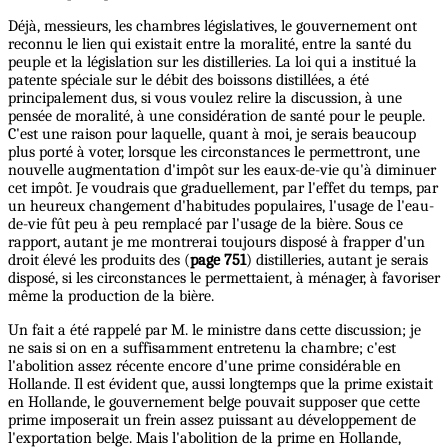
Déjà, messieurs, les chambres législatives, le gouvernement ont
reconnu le lien qui existait entre la moralité, entre la santé du
peuple et la législation sur les distilleries. La loi qui a institué la
patente spéciale sur le débit des boissons distillées, a été
principalement dus, si vous voulez relire la discussion, à une
pensée de moralité, à une considération de santé pour le peuple.
C'est une raison pour laquelle, quant à moi, je serais beaucoup
plus porté à voter, lorsque les circonstances le permettront, une
nouvelle augmentation d'impôt sur les eaux-de-vie qu'à diminuer
cet impôt. Je voudrais que graduellement, par l'effet du temps, par
un heureux changement d'habitudes populaires, l'usage de l'eau-
de-vie fût peu à peu remplacé par l'usage de la bière. Sous ce
rapport, autant je me montrerai toujours disposé à frapper d'un
droit élevé les produits des (
page 751
) distilleries, autant je serais
disposé, si les circonstances le permettaient, à ménager, à favoriser
même la production de la bière.
Un fait a été rappelé par M. le ministre dans cette discussion; je
ne sais si on en a suffisamment entretenu la chambre; c'est
l'abolition assez récente encore d'une prime considérable en
Hollande. Il est évident que, aussi longtemps que la prime existait
en Hollande, le gouvernement belge pouvait supposer que cette
prime imposerait un frein assez puissant au développement de
l'exportation belge. Mais l'abolition de la prime en Hollande,