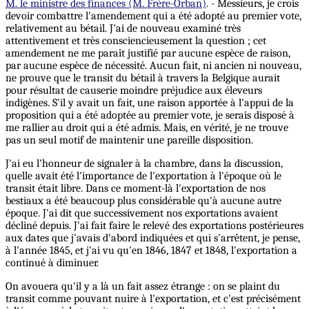
M. le ministre des finances (M. Frère-Orban)
. - Messieurs, je crois
devoir combattre l'amendement qui a été adopté au premier vote,
relativement au bétail. J'ai de nouveau examiné très
attentivement et très consciencieusement la question ; cet
amendement ne me paraît justifié par aucune espèce de raison,
par aucune espèce de nécessité. Aucun fait, ni ancien ni nouveau,
ne prouve que le transit du bétail à travers la Belgique aurait
pour résultat de causerie moindre préjudice aux éleveurs
indigènes. S'il y avait un fait, une raison apportée à l'appui de la
proposition qui a été adoptée au premier vote, je serais disposé à
me rallier au droit qui a été admis. Mais, en vérité, je ne trouve
pas un seul motif de maintenir une pareille disposition.
J'ai eu l'honneur de signaler à la chambre, dans la discussion,
quelle avait été l'importance de l'exportation à l'époque où le
transit était libre. Dans ce moment-là l'exportation de nos
bestiaux a été beaucoup plus considérable qu'à aucune autre
époque. J'ai dit que successivement nos exportations avaient
décliné depuis. J'ai fait faire le relevé des exportations postérieures
aux dates que j'avais d'abord indiquées et qui s'arrêtent, je pense,
à l'année 1845, et j'ai vu qu'en 1846, 1847 et 1848, l'exportation a
continué à diminuer.
On avouera qu'il y a là un fait assez étrange : on se plaint du
transit comme pouvant nuire à l'exportation, et c'est précisément