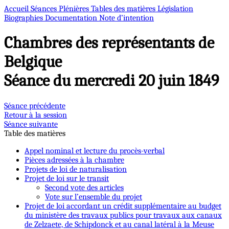
Accueil
Séances Plénières
Tables des matières
Législation
Biographies
Documentation
Note d’intention
Chambres des représentants de
Belgique
Séance du mercredi 20 juin 1849
Séance précédente
Retour à la session
Séance suivante
Table des matières
Appel nominal et lecture du procès-verbal
Pièces adressées à la chambre
Projets de loi de naturalisation
Projet de loi sur le transit
Second vote des articles
Vote sur l’ensemble du projet
Projet de loi accordant un crédit supplémentaire au budget
du ministère des travaux publics pour travaux aux canaux
de Zelzaete, de Schipdonck et au canal latéral à la Meuse