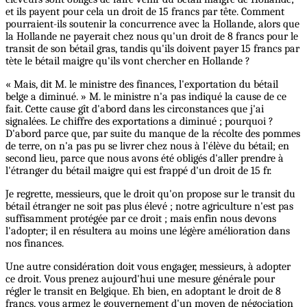
et ils payent pour cela un droit de 15 francs par tête. Comment
pourraient-ils soutenir la concurrence avec la Hollande, alors que
la Hollande ne payerait chez nous qu'un droit de 8 francs pour le
transit de son bétail gras, tandis qu'ils doivent payer 15 francs par
tète le bétail maigre qu'ils vont chercher en Hollande ?
« Mais, dit M. le ministre des finances, l'exportation du bétail
belge a diminué. » M. le ministre n'a pas indiqué la cause de ce
fait. Cette cause gît d'abord dans les circonstances que j'ai
signalées. Le chiffre des exportations a diminué ; pourquoi ?
D'abord parce que, par suite du manque de la récolte des pommes
de terre, on n'a pas pu se livrer chez nous à l'élève du bétail; en
second lieu, parce que nous avons été obligés d'aller prendre à
l'étranger du bétail maigre qui est frappé d'un droit de 15 fr.
Je regrette, messieurs, que le droit qu'on propose sur le transit du
bétail étranger ne soit pas plus élevé ; notre agriculture n'est pas
suffisamment protégée par ce droit ; mais enfin nous devons
l'adopter; il en résultera au moins une légère amélioration dans
nos finances.
Une autre considération doit vous engager, messieurs, à adopter
ce droit. Vous prenez aujourd'hui une mesure générale pour
régler le transit en Belgique. Eh bien, en adoptant le droit de 8
francs, vous armez le gouvernement d'un moyen de négociation