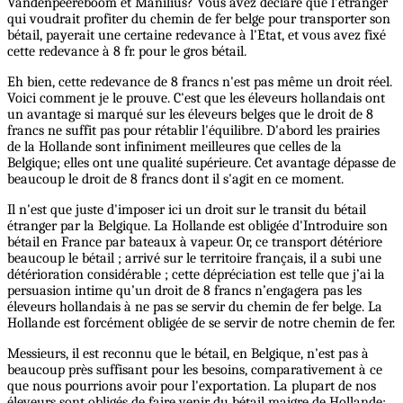
Vandenpeereboom et Manilius? Vous avez déclaré que l'étranger
qui voudrait profiter du chemin de fer belge pour transporter son
bétail, payerait une certaine redevance à l'Etat, et vous avez fixé
cette redevance à 8 fr. pour le gros bétail.
Eh bien, cette redevance de 8 francs n'est pas même un droit réel.
Voici comment je le prouve. C'est que les éleveurs hollandais ont
un avantage si marqué sur les éleveurs belges que le droit de 8
francs ne suffit pas pour rétablir l'équilibre. D'abord les prairies
de la Hollande sont infiniment meilleures que celles de la
Belgique; elles ont une qualité supérieure. Cet avantage dépasse de
beaucoup le droit de 8 francs dont il s'agit en ce moment.
Il n'est que juste d'imposer ici un droit sur le transit du bétail
étranger par la Belgique. La Hollande est obligée d'Introduire son
bétail en France par bateaux à vapeur. Or, ce transport détériore
beaucoup le bétail ; arrivé sur le territoire français, il a subi une
détérioration considérable ; cette dépréciation est telle que j’ai la
persuasion intime qu’un droit de 8 francs n’engagera pas les
éleveurs hollandais à ne pas se servir du chemin de fer belge. La
Hollande est forcément obligée de se servir de notre chemin de fer.
Messieurs, il est reconnu que le bétail, en Belgique, n'est pas à
beaucoup près suffisant pour les besoins, comparativement à ce
que nous pourrions avoir pour l'exportation. La plupart de nos
éleveurs sont obligés de faire venir du bétail maigre de Hollande;