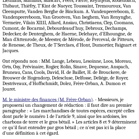
Liefmans, Manilius, Mascart, Peers, Pierre, Reyntjens, Rodenbach,
Thibaut, Thiéfry, T'Kint de Naeyer, Toussaint, Tremouroux, Van
Cleemputte, Vanden Berghe de Binckum. A. Vandenpeereboom, E.
Vandenpeereboom, Van Grootven, Van Iseghem, Van Renynghe,
Vermeire, Vilain XI11I, Allard, Ansiau, Christiaens, Clep, Coomans,
Cumont, de Bocarmé, Debourdeaud'huy, Debroux, Dechamps,
Dedecker, de Denterghem, de Haerne, Delehaye, d'Elhoungne, de
Man d'Attenrode, de Meester, de Mérode, de Perceval, de Pitteurs,
de Renesse, de Theux, de T'Serclaes, d'Hont, Dumortier, Faignart et
Jacques.
Ont répondu non : MM. Lange, Lebeau, Lesoinne, Loos, Moreau,
Orts, Osy, Prévinaire, Rogier, Rolin, Sinave, Dequesne, Anspach,
Bruneau, Cans, Cools, David, H. de Baillet, H. de Brouckere, de
Brouwer de Hogendorp, Delescluse, Delfosse, Deliége, de Royer,
Destriveaux, d'Hoffschmidt, Dolez, Frère-Orban, A. Dumon et
Jouret.
M. le ministre des finances (M. Frère-Orban)
. - Messieurs, je
proposerai un changement de rédaction : il faut dire au premier
paragraphe : « Les marchandises de toutes espèces, excepté celles
dont parle le numéro 1 de l'article 9, ainsi que les ardoises, les
charbons de terre et le gros bétail. » Les articles 8 et 9 déterminent
ce qu'il faut entendre par gros bétail ; ce n'est pas ici la place
d'une définition à cet égard.