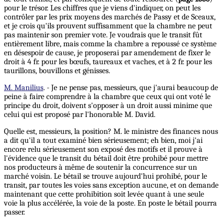
pour le trésor. Les chiffres que je viens d'indiquer, on peut les
contrôler par les prix moyens des marchés de Passy et de Sceaux,
et je crois qu'ils prouvent suffisamment que la chambre ne peut
pas maintenir son premier vote. Je voudrais que le transit fût
entièrement libre, mais comme la chambre a repoussé ce système
en désespoir de cause, je proposerai par amendement de fixer le
droit à 4 fr. pour les bœufs, taureaux et vaches, et à 2 fr. pour les
taurillons, bouvillons et génisses.
M. Manilius
. - Je ne pense pas, messieurs, que j'aurai beaucoup de
peine à faire comprendre à la chambre que ceux qui ont voté le
principe du droit, doivent s'opposer à un droit aussi minime que
celui qui est proposé par l'honorable M. David.
Quelle est, messieurs, la position? M. le ministre des finances nous
a dit qu'il a tout examiné bien sérieusement; eh bien, moi j'ai
encore relu sérieusement son exposé des motifs et il prouve à
l'évidence que le transit du bétail doit être prohibé pour mettre
nos producteurs à même de soutenir la concurrence sur un
marché voisin. Le bétail se trouve aujourd'hui prohibé, pour le
transit, par toutes les voies sans exception aucune, et on demande
maintenant que cette prohibition soit levée quant à une seule
voie la plus accélérée, la voie de la poste. En poste le bétail pourra
passer.