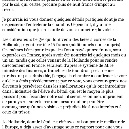
par le sol, qui, certes, procure plus de huit francs d'impôt au
trésor.
Je pourrais ici vous donner quelques détails pratiques dont je me
dispenserai d'entretenir la chambre. Cependant, il y a une
considération que je crois utile de vous soumettre; la voici :
Les cultivateurs belges qui font venir des bêtes à cornes de la
Hollande, payent par tête 15 francs (additionnels non compris).
Ces mêmes bêtes pour lesquelles l'on a payé quinze francs, sont
exportées en France, après avoir été nourries ici quelques mois ou
un an, tandis que celles venant de la Hollande pour se rendre
directement en France, seraient, d'après le système de M. le
ministre des finances, affranchies de tout droit ; cela ne me
paraissant pas admissible, j'engage la chambre à confirmer le vote
qu'elle a émis précédemment ; par ce vote, vous encouragerez nos
éleveurs à persévérer dans les améliorations qu'ils ont introduites
dans l'industrie de l'élève du bétail, qui est le moyen le plus
puissant pour féconder notre sol ; il serait, selon moi, imprudent
de paralyser leur zèle par une mesure qui ne peut être
avantageuse qu'à nos voisins et préjudiciable à nos intérêts et à
ceux du trésor.
La Hollande, dont le bétail est cité avec raison pour le meilleur de
l'Europe, a déjà assez d'avantage sous ce rapport pour que vous