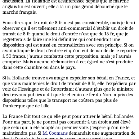
discussion. La Hollande est désintéressée depuis que le marché
anglais lui est ouvert ; elle a là un plus grand débouché que le
marché français.
Vous direz que le droit de 8 fr. n'est pas considérable, mais je ferai
observer qu'il est tellement anti-commercial d'établir un droit de
transit de 8 fr. quand le droit d'entrée n'est que de 15 fr., que je
regretterais de faire une loi définitive qui contiendrait une
disposition qui est aussi en contradiction avec son principe. Si on
avait attaqué le droit d'entrée et qu'on eût demandé de le reporter
à 50 francs, j'aurais combattu cette proposition, mais je l'aurais
comprise. Mais aucune réclamation à cet égard ne s'est produite
dans cette chambre ou dans le pays.
Si la Hollande trouve avantage à expédier son bétail en France, et
que vous mainteniez le droit de transit de 8 fr., elle l'expédiera par
voie de Flessingue et de Rotterdam; d'autant plus que le ministre
des travaux publics a dit que le chemin de fer du Nord a pris des
dispositions telles que le transport ne coûtera pas plus de
Dunkerque que de Lille.
La France fait tout ce qu'elle peut pour attirer le bétail hollandes.
Pour ma part, je ne pourrai pas consentir à un droit aussi élevé
que celui qui a été adopté au premier vote. J'espère qu'on ne le
maintiendra pas. Si
M. Coomans
demandait une augmentation de
droit d'entrée, je le concevrais, parce que ce serait une