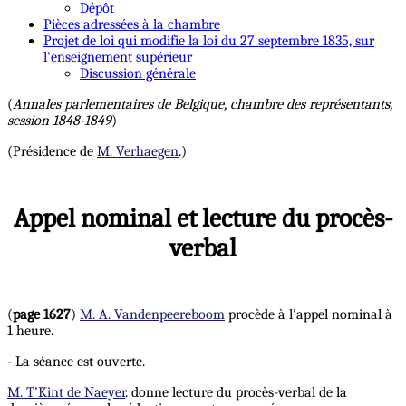
Dépôt
Pièces adressées à la chambre
Projet de loi qui modifie la loi du 27 septembre 1835, sur
l'enseignement supérieur
Discussion générale
(
Annales parlementaires de Belgique, chambre des représentants,
session 1848-1849
)
(Présidence de
M. Verhaegen
.)
Appel nominal et lecture du procès-
verbal
(
page 1627
)
M. A. Vandenpeereboom
procède à l'appel nominal à
1 heure.
- La séance est ouverte.
M. T’Kint de Naeyer
. donne lecture du procès-verbal de la