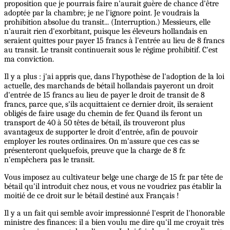
proposition que je pourrais faire n'aurait guère de chance d'être
adoptée par la chambre; je ne l'ignore point. Je voudrais la
prohibition absolue du transit... (Interruption.) Messieurs, elle
n'aurait rien d'exorbitant, puisque les éleveurs hollandais en
seraient quittes pour payer 15 francs à l'entrée au lieu de 8 francs
au transit. Le transit continuerait sous le régime prohibitif. C'est
ma conviction.
Il y a plus : j'ai appris que, dans l'hypothèse de l'adoption de la loi
actuelle, des marchands de bétail hollandais payeront un droit
d'entrée de 15 francs au lieu de payer le droit de transit de 8
francs, parce que, s'ils acquittaient ce dernier droit, ils seraient
obligés de faire usage du chemin de fer. Quand ils feront un
transport de 40 à 50 têtes de bétail, ils trouveront plus
avantageux de supporter le droit d'entrée, afin de pouvoir
employer les routes ordinaires. On m'assure que ces cas se
présenteront quelquefois, preuve que la charge de 8 fr.
n'empêchera pas le transit.
Vous imposez au cultivateur belge une charge de 15 fr. par tête de
bétail qu'il introduit chez nous, et vous ne voudriez pas établir la
moitié de ce droit sur le bétail destiné aux Français !
Il y a un fait qui semble avoir impressionné l'esprit de l'honorable
ministre des finances: il a bien voulu me dire qu'il me croyait très