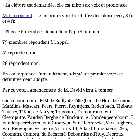
- La clôture est demandée, elle est mise aux voix et prononcée.
M. le président
. - Je mets aux voix les chiffres les plus élevés, 8 fr.
et 4 fr.
- Plus de 5 membres demandent l'appel nominal.
79 membres répondent à l'appel.
51 répondent oui.
28 répondent non.
En conséquence, l'amendement, adopté au premier vote est
définitivement adopté.
Par ce vote, l'amendement de M. David vient à tomber.
Ont répondu oui : MM. le Bailly de Tilleghem, Le Hon, Liefmans,
Manilius, Mascart, Peers, Pierre, Reyntjens, Rodenbach, Thibaut,
Thiéfry, T'Kint de Naeyer, Toussaint, Tremouroux, Van
Cleemputte, Vanden Berghe de Binckum, A. Vandenpeereboom, E.
Vandenpeereboom, Van Grootven, Van Hoorebeke, Van Iseghem,
Van Renynghe, Vermeire. Vilain XIIII, Allard, Christiaens, Clep,
Coomans, Cumont, de Bocarmé, Debourdeaud'huy, Debroux,