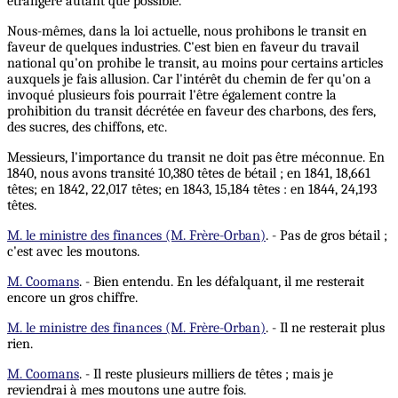
étrangère autant que possible.
Nous-mêmes, dans la loi actuelle, nous prohibons le transit en
faveur de quelques industries. C'est bien en faveur du travail
national qu'on prohibe le transit, au moins pour certains articles
auxquels je fais allusion. Car l'intérêt du chemin de fer qu'on a
invoqué plusieurs fois pourrait l'être également contre la
prohibition du transit décrétée en faveur des charbons, des fers,
des sucres, des chiffons, etc.
Messieurs, l'importance du transit ne doit pas être méconnue. En
1840, nous avons transité 10,380 têtes de bétail ; en 1841, 18,661
têtes; en 1842, 22,017 têtes; en 1843, 15,184 têtes : en 1844, 24,193
têtes.
M. le ministre des finances (M. Frère-Orban)
. - Pas de gros bétail ;
c'est avec les moutons.
M. Coomans
. - Bien entendu. En les défalquant, il me resterait
encore un gros chiffre.
M. le ministre des finances (M. Frère-Orban)
. - Il ne resterait plus
rien.
M. Coomans
. - Il reste plusieurs milliers de têtes ; mais je
reviendrai à mes moutons une autre fois.