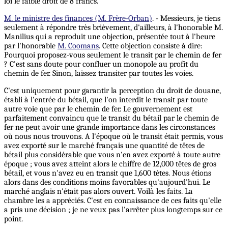
loi le faible droit de 8 francs.
M. le ministre des finances (M. Frère-Orban)
. - Messieurs, je tiens
seulement à répondre très brièvement, d'ailleurs, à l'honorable M.
Manilius qui a reproduit une objection, présentée tout à l'heure
par l'honorable
M. Coomans
. Cette objection consiste à dire:
Pourquoi proposez-vous seulement le transit par le chemin de fer
? C'est sans doute pour confluer un monopole au profit du
chemin de fer. Sinon, laissez transiter par toutes les voies.
C'est uniquement pour garantir la perception du droit de douane,
établi à l'entrée du bétail, que l'on interdit le transit par toute
autre voie que par le chemin de fer. Le gouvernement est
parfaitement convaincu que le transit du bétail par le chemin de
fer ne peut avoir une grande importance dans les circonstances
où nous nous trouvons. A l'époque où le transit était permis, vous
avez exporté sur le marché français une quantité de têtes de
bétail plus considérable que vous n'en avez exporté à toute autre
époque ; vous avez atteint alors le chiffre de 12,000 têtes de gros
bétail, et vous n'avez eu en transit que 1,600 tètes. Nous étions
alors dans des conditions moins favorables qu'aujourd'hui. Le
marché anglais n'était pas alors ouvert. Voilà les faits. La
chambre les a appréciés. C'est en connaissance de ces faits qu'elle
a pris une décision ; je ne veux pas l'arrêter plus longtemps sur ce
point.