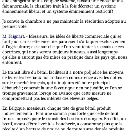
que changeant tout à coup de système, faisant une chose tout à
fait anormale, la chambre irait à la fois décréter un système
éminemment libéral et un système éminemment restrictif!
Je convie la chambre à ne pas maintenir la résolution adoptée au
premier vote.
M. Faignart
. - Messieurs, les idées de liberté commerciale qui se
font jour dans cette enceinte, paraissent s'attaquer exclusivement
à l'agriculture; c'est sur elle que l'on veut tenter les essais de ces
doctrines, qui nous seront toujours funestes, aussi longtemps
qu'elles n'auront pas été mises en pratique dans les pays qui nous
entourent.
Le transit libre du bétail faciliterait à notre préjudice les moyens
de livrer les bestiaux hollandais en concurrence avec les nôtres
sur le marché français, qui a toujours été notre principal
débouché ; ce serait là une faveur que rien ne justifie, et l'on se
trompe gravement, lorsqu'on avance que cette mesure ne
compromettrait pas les intérêts des éleveurs belges.
En Belgique, messieurs, chaque tête de gros bétail produit
indirectement à l'Etat une somma plus forte que celle de huit
francs imposés pour le transit des bestiaux étrangers. En effet, un
bœuf, avant d'être livré à la boucherie, a consommé plus que la
récolte d'un hectare de prairie ou de toute autre denrée produite