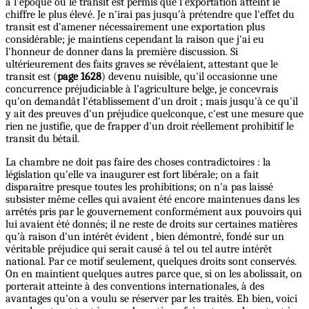
à l'époque où le transit est permis que l'exportation atteint le
chiffre le plus élevé. Je n'irai pas jusqu'à prétendre que l'effet du
transit est d'amener nécessairement une exportation plus
considérable; je maintiens cependant la raison que j'ai eu
l'honneur de donner dans la première discussion. Si
ultérieurement des faits graves se révélaient, attestant que le
transit est (
page 1628
) devenu nuisible, qu'il occasionne une
concurrence préjudiciable à l'agriculture belge, je concevrais
qu'on demandât l'établissement d'un droit ; mais jusqu'à ce qu'il
y ait des preuves d'un préjudice quelconque, c'est une mesure que
rien ne justifie, que de frapper d'un droit réellement prohibitif le
transit du bétail.
La chambre ne doit pas faire des choses contradictoires : la
législation qu'elle va inaugurer est fort libérale; on a fait
disparaître presque toutes les prohibitions; on n'a pas laissé
subsister même celles qui avaient été encore maintenues dans les
arrêtés pris par le gouvernement conformément aux pouvoirs qui
lui avaient été donnés; il ne reste de droits sur certaines matières
qu'à raison d'un intérêt évident , bien démontré, fondé sur un
véritable préjudice qui serait causé à tel ou tel autre intérêt
national. Par ce motif seulement, quelques droits sont conservés.
On en maintient quelques autres parce que, si on les abolissait, on
porterait atteinte à des conventions internationales, à des
avantages qu'on a voulu se réserver par les traités. Eh bien, voici