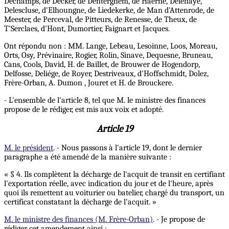
Dechamps, de Decker, de Denterghem, de Haerne, Delehaye,
Delescluse, d'Elhoungne, de Liedekerke, de Man d'Attenrode, de
Meester, de Perceval, de Pitteurs, de Renesse, de Theux, de
T'Serclaes, d'Hont, Dumortier, Faignart et Jacques.
Ont répondu non : MM. Lange, Lebeau, Lesoinne, Loos, Moreau,
Orts, Osy, Prévinaire, Rogier, Rolin, Sinave, Dequesne, Bruneau,
Cans, Cools, David, H. de Baillet, de Brouwer de Hogendorp,
Delfosse, Deliége, de Royer, Destriveaux, d'Hoffschmidt, Dolez,
Frère-Orban, A. Dumon , Jouret et H. de Brouckere.
- L'ensemble de l'article 8, tel que M. le ministre des finances
propose de le rédiger, est mis aux voix et adopté.
Article 19
M. le président
. - Nous passons à l'article 19, dont le dernier
paragraphe a été amendé de la manière suivante :
« § 4. Ils complètent la décharge de l'acquit de transit en certifiant
l'exportation réelle, avec indication du jour et de l'heure, après
quoi ils remettent au voiturier ou batelier, chargé du transport, un
certificat constatant la décharge de l'acquit. »
M. le ministre des finances (M. Frère-Orban)
. - Je propose de
rédiger cet amendement ainsi :