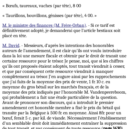
« Bœufs, taureaux, vaches (par tête), 8 00
« Taurillons, bouvillons, génisses (par tête), 4 00. »
M. le ministre des finances (M. Frère-Orban)
. - Si ce tarif est
définitivement adopté, je demanderai que l'article bestiaux soit
placé en tête.
M. David
. - Messieurs, d'après les intentions des honorables
auteurs de l'amendement, il est clair qu'ils ont voulu introduire
dans la loi une mesure fiscale et obtenir par le droit de transit une
certaine ressource pour le trésor. Je pense, moi, que si les chiffres
qu'ils ont proposés étaient adoptés, tout transit viendrait à cesser,
et que par conséquent cette ressource viendrait à manquer
complètement au trésor. J'en augure ainsi par les rapprochements
que j'ai faits de la moyenne des prix de vente, 1 fr. 10 c. eu
moyenne du gros bétail sur les marchés français, et de la
moyenne des prix indiqués par l'honorable M. Vandenpeereboom,
qui probablement a fait une étude particulière de la question.
Avant de prononcer son discours, qui a introduit le premier
amendement cet honorable membre a fixé le prix du bétail qui
transite par la Belgique à 500 fr. en moyenne. Ainsi 8fr. pour un
bœuf, ferait 5 c. par kil. de viande. Nécessairement l'établissement
d'un semblable droit doit immédiatement entraîner la suppression
de tout transit, et par conséquent de toute ressource (
page 1630
)