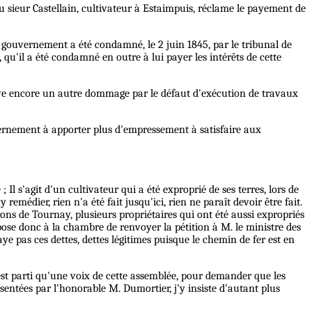
u sieur Castellain, cultivateur à Estaimpuis, réclame le payement de
 gouvernement a été condamné, le 2 juin 1845, par le tribunal de
u'il a été condamné en outre à lui payer les intérêts de cette
prouve encore un autre dommage par le défaut d'exécution de travaux
vernement à apporter plus d'empressement à satisfaire aux
; Il s'agit d'un cultivateur qui a été exproprié de ses terres, lors de
édier, rien n'a été fait jusqu'ici, rien ne paraît devoir être fait.
irons de Tournay, plusieurs propriétaires qui ont été aussi expropriés
opose donc à la chambre de renvoyer la pétition à M. le ministre des
ye pas ces dettes, dettes légitimes puisque le chemin de fer est en
 n'est parti qu'une voix de cette assemblée, pour demander que les
ésentées par l'honorable M. Dumortier, j'y insiste d'autant plus