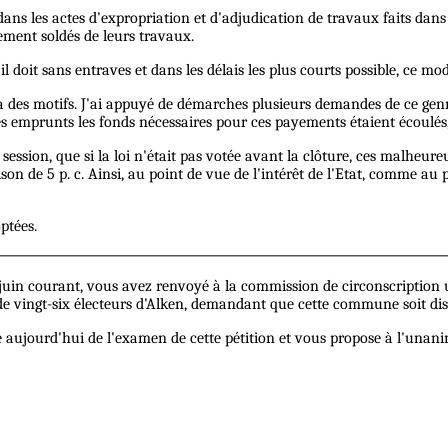
ans les actes d'expropriation et d'adjudication de travaux faits dans 
rement soldés de leurs travaux.
doit sans entraves et dans les délais les plus courts possible, ce mod
l y a des motifs. J'ai appuyé de démarches plusieurs demandes de ce ge
es emprunts les fonds nécessaires pour ces payements étaient écoulés,
 session, que si la loi n'était pas votée avant la clôture, ces malheu
on de 5 p. c. Ainsi, au point de vue de l'intérêt de l'Etat, comme au po
ptées.
9 juin courant, vous avez renvoyé à la commission de circonscription
 vingt-six électeurs d'Alken, demandant que cette commune soit dist
aujourd'hui de l'examen de cette pétition et vous propose à l'unanimi