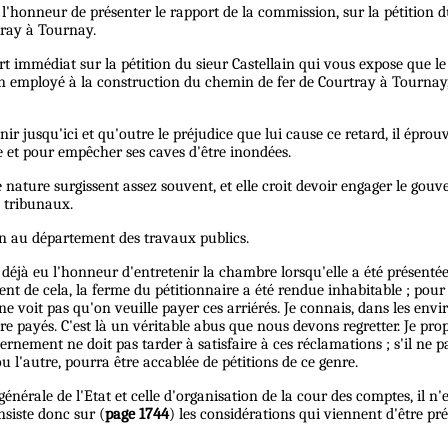
 l'honneur de présenter le rapport de la commission, sur la pétition d
tray à Tournay.
t immédiat sur la pétition du sieur Castellain qui vous expose que le
n employé à la construction du chemin de fer de Courtray à Tournay, q
btenir jusqu'ici et qu'outre le préjudice que lui cause ce retard, il é
 et pour empêcher ses caves d'être inondées.
nature surgissent assez souvent, et elle croit devoir engager le gou
s tribunaux.
on au département des travaux publics.
'ai déjà eu l'honneur d'entretenir la chambre lorsqu'elle a été présentée 
e cela, la ferme du pétitionnaire a été rendue inhabitable ; pour y rem
 ne voit pas qu'on veuille payer ces arriérés. Je connais, dans les env
ore payés. C'est là un véritable abus que nous devons regretter. Je pr
nement ne doit pas tarder à satisfaire à ces réclamations ; s'il ne pa
u l'autre, pourra être accablée de pétitions de ce genre.
é générale de l'Etat et celle d'organisation de la cour des comptes, il
nsiste donc sur (
page 1744
) les considérations qui viennent d'être pr