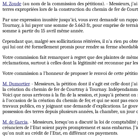
M. Zoude
(au nom de la commission des pétitions). - Messieurs, j'ai
terres expropriées lors de la construction du chemin de fer de Cour
Par une expression inusitée jusqu'ici, vous avez demandé un rappor
Tournay, à lui payer une somme de 5.663 fr., pour emprise de terrai
somme à partir du 15 avril même année.
Cependant que, malgré ses sollicitations réitérées, il n'a rien pu o
qui lui ont été formellement promis pour rendre sa ferme abordable
Votre commission fait remarquer à regret que des plaintes de même 
réclamations, surtout à celles dont la légitimité est reconnue par le
Votre commission a l'honneur de proposer le renvoi de cette pétiti
M. Dumortier
. - Messieurs, la pétition dont il s'agit est celle dont j
la création du chemin de fer de Courtray à Tournay. Indépendamment d
Voici que nous arrivons à la fin de la session, et jusqu'à présent on
à l'occasion de la création du chemin de fer, et qui ne sont pas enc
travaux publics, en y joignant une demande d'explications. Le gouver
possession des terres depuis plusieurs années, la chambre, un jour o
M. de Garcia
. - Messieurs, lorsqu'on a discuté la loi de comptabilit
créanciers de l'Etat soient payés promptement et sans embarras. J'i
qu'on nuit au crédit de l'Etat, en différant ces payements.