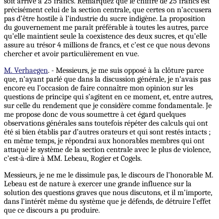
soit arrivé à 25 francs. Remarquez que le chiffre de 25 francs est
précisément celui de la section centrale, que certes on n’accusera
pas d’être hostile à l’industrie du sucre indigène. La proposition
du gouvernement me paraît préférable à toutes les autres, parce
qu’elle maintient seule la coexistence des deux sucres, et qu’elle
assure au trésor 4 millions de francs, et c’est ce que nous devons
chercher et avoir particulièrement en vue.
M. Verhaegen
. - Messieurs, je me suis opposé à la clôture parce
que, n’ayant parlé que dans la discussion générale, je n’avais pas
encore eu l’occasion de faire connaître mon opinion sur les
questions de principe qui s’agitent en ce moment, et, entre autres,
sur celle du rendement que je considère comme fondamentale. Je
me propose donc de vous soumettre à cet égard quelques
observations générales sans toutefois répéter des calculs qui ont
été si bien établis par d’autres orateurs et qui sont restés intacts ;
en même temps, je répondrai aux honorables membres qui ont
attaqué le système de la section centrale avec le plus de violence,
c’est-à-dire à MM. Lebeau, Rogier et Cogels.
Messieurs, je ne me le dissimule pas, le discours de l’honorable M.
Lebeau est de nature à exercer une grande influence sur la
solution des questions graves que nous discutons, et il m’importe,
dans l’intérêt même du système que je défends, de détruire l’effet
que ce discours a pu produire.