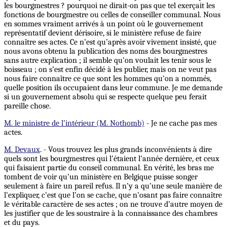
les bourgmestres ? pourquoi ne dirait-on pas que tel exerçait les
fonctions de bourgmestre ou celles de conseiller communal. Nous
en sommes vraiment arrivés à un point où le gouvernement
représentatif devient dérisoire, si le ministère refuse de faire
connaître ses actes. Ce n’est qu’après avoir vivement insisté, que
nous avons obtenu la publication des noms des bourgmestres
sans autre explication ; il semble qu’on voulait les tenir sous le
boisseau ; on s’est enfin décidé à les publier, mais on ne veut pas
nous faire connaître ce que sont les hommes qu’on a nommés,
quelle position ils occupaient dans leur commune. Je me demande
si un gouvernement absolu qui se respecte quelque peu ferait
pareille chose.
M. le ministre de l’intérieur (M. Nothomb)
- Je ne cache pas mes
actes.
M. Devaux
. - Vous trouvez les plus grands inconvénients à dire
quels sont les bourgmestres qui l’étaient l’année dernière, et ceux
qui faisaient partie du conseil communal. En vérité, les bras me
tombent de voir qu’un ministère en Belgique puisse songer
seulement à faire un pareil refus. Il n’y a qu’une seule manière de
l’expliquer, c’est que l’on se cache, que n’osant pas faire connaître
le véritable caractère de ses actes ; on ne trouve d’autre moyen de
les justifier que de les soustraire à la connaissance des chambres
et du pays.