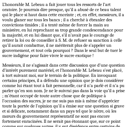
L’honorable M. Lebeau a fait jouer tous les ressorts de l’art
oratoire. Je pourrais dire presque, qu’il a abusé de ce beau talent
qui le place si haut dans cette enceinte ; et, en effet, messieurs, il a
voulu glaner sur tous les bancs ; il a cherché à ébranler des
convictions timides ; il a tenté même de forcer la main au
ministère, en lui reprochant sa trop grande condescendance pour
la majorité, et en lui disant que, s’il n’avait pas le courage de
retirer la loi ou de conseiller à S. M. de refuser sa sanction à celle
qu’il aurait combattue, il ne mériterait plus de s’appeler un
gouvernement, et tout cela pourquoi ? Dans le seul but de tuer le
sucre indigène pour faire vivre le sucre exotique !
Messieurs, il ne s’agissait dans cette discussion que d’une question
d’intérêt purement matériel, et l’honorable M. Lebeau s’est placé,
à tort suivant moi, sur le terrain de la politique. En invoquant
certains principes, il a défendu une opinion que je dois considérer
comme lui étant tout à fait personnelle, car il n’a parlé et il n’a pu
parler qu’en son nom. Je ne le suivrai pas dans la voie qu’il a prise
; m’étant occupé de toute autre chose que de politique à
l’occasion des sucres, je ne me suis pas mis à même d’apprécier
toute la portée de l’opinion qu’il a émise sur une question si grave
et si délicate, notamment dans un pays tel que le nôtre, où les
mœurs du gouvernement représentatif ne sont pas encore
fortement enracinées. Il ne serait pas étonnant que, sur ce point
comme sur quelques autres, il y eut dissidence entre certains de