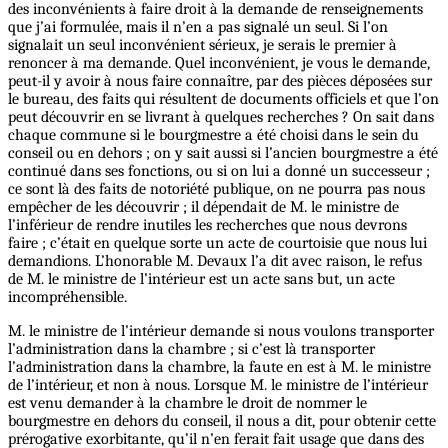
des inconvénients à faire droit à la demande de renseignements
que j’ai formulée, mais il n’en a pas signalé un seul. Si l’on
signalait un seul inconvénient sérieux, je serais le premier à
renoncer à ma demande. Quel inconvénient, je vous le demande,
peut-il y avoir à nous faire connaître, par des pièces déposées sur
le bureau, des faits qui résultent de documents officiels et que l’on
peut découvrir en se livrant à quelques recherches ? On sait dans
chaque commune si le bourgmestre a été choisi dans le sein du
conseil ou en dehors ; on y sait aussi si l’ancien bourgmestre a été
continué dans ses fonctions, ou si on lui a donné un successeur ;
ce sont là des faits de notoriété publique, on ne pourra pas nous
empêcher de les découvrir ; il dépendait de M. le ministre de
l’inférieur de rendre inutiles les recherches que nous devrons
faire ; c’était en quelque sorte un acte de courtoisie que nous lui
demandions. L’honorable M. Devaux l’a dit avec raison, le refus
de M. le ministre de l’intérieur est un acte sans but, un acte
incompréhensible.
M. le ministre de l’intérieur demande si nous voulons transporter
l’administration dans la chambre ; si c’est là transporter
l’administration dans la chambre, la faute en est à M. le ministre
de l’intérieur, et non à nous. Lorsque M. le ministre de l’intérieur
est venu demander à la chambre le droit de nommer le
bourgmestre en dehors du conseil, il nous a dit, pour obtenir cette
prérogative exorbitante, qu’il n’en ferait fait usage que dans des