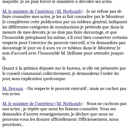
majorité. Je ne puis forcer le ministère à dévoiler ses actes.
M. le ministre de l’intérieur (M. Nothomb)
- Je ne refuse pas de
faire connaître mes actes, je les ai fait connaître par le Moniteur.
Je compléterai cette publication par un tableau général, indiquant
les différentes catégories de nominations je prétends que dans la
mesure de mes devoirs, je ne dois pas faire davantage, et que
l’honorable préopinant lui-même, s’il veut bien conserver certains
respects pour l’exercice du pouvoir exécutif, n’en demandera pas
davantage le jour où il aura vu ce tableau dans le
Moniteur.
Je
suis d’accord avec l’honorable M. Delfosse pour attendre jusque-
là.
Quant à la pétition déposée sur le bureau, si elle est présentée par
le conseil communal collectivement, je demanderai l’ordre du
jour, sans explication quelconque.
M. Devaux
. - On respecte le pouvoir exécutif ; mais ne cachez pas
vos actes.
M. le ministre de l’intérieur (M. Nothomb)
- Nous ne cachons pas
nos actes ; je répète que nous les faisons connaître. Vous me
demandez d’autres renseignements, je déclare que nous ne
pouvons vous les donner officiellement. Officieusement, nous
pourrions...