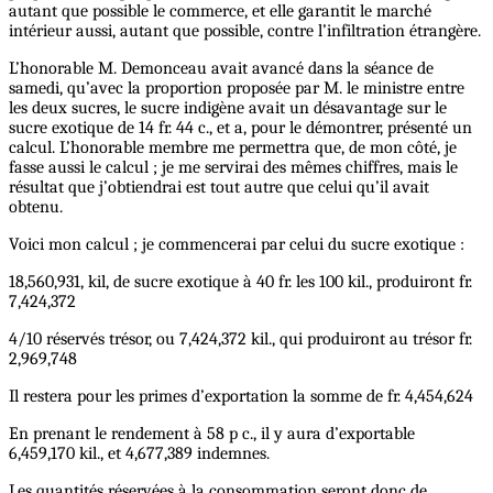
autant que possible le commerce, et elle garantit le marché
intérieur aussi, autant que possible, contre l’infiltration étrangère.
L’honorable M. Demonceau avait avancé dans la séance de
samedi, qu’avec la proportion proposée par M. le ministre entre
les deux sucres, le sucre indigène avait un désavantage sur le
sucre exotique de 14 fr. 44 c., et a, pour le démontrer, présenté un
calcul. L’honorable membre me permettra que, de mon côté, je
fasse aussi le calcul ; je me servirai des mêmes chiffres, mais le
résultat que j’obtiendrai est tout autre que celui qu’il avait
obtenu.
Voici mon calcul ; je commencerai par celui du sucre exotique :
18,560,931, kil, de sucre exotique à 40 fr. les 100 kil., produiront fr.
7,424,372
4/10 réservés trésor, ou 7,424,372 kil., qui produiront au trésor fr.
2,969,748
Il restera pour les primes d’exportation la somme de fr. 4,454,624
En prenant le rendement à 58 p c., il y aura d’exportable
6,459,170 kil., et 4,677,389 indemnes.
Les quantités réservées à la consommation seront donc de