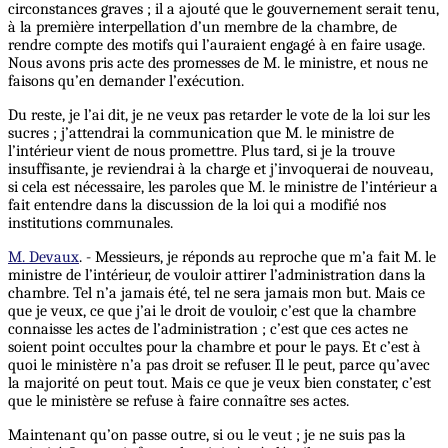
circonstances graves ; il a ajouté que le gouvernement serait tenu,
à la première interpellation d’un membre de la chambre, de
rendre compte des motifs qui l’auraient engagé à en faire usage.
Nous avons pris acte des promesses de M. le ministre, et nous ne
faisons qu’en demander l’exécution.
Du reste, je l’ai dit, je ne veux pas retarder le vote de la loi sur les
sucres ; j’attendrai la communication que M. le ministre de
l’intérieur vient de nous promettre. Plus tard, si je la trouve
insuffisante, je reviendrai à la charge et j’invoquerai de nouveau,
si cela est nécessaire, les paroles que M. le ministre de l’intérieur a
fait entendre dans la discussion de la loi qui a modifié nos
institutions communales.
M. Devaux
. - Messieurs, je réponds au reproche que m’a fait M. le
ministre de l’intérieur, de vouloir attirer l’administration dans la
chambre. Tel n’a jamais été, tel ne sera jamais mon but. Mais ce
que je veux, ce que j’ai le droit de vouloir, c’est que la chambre
connaisse les actes de l’administration ; c’est que ces actes ne
soient point occultes pour la chambre et pour le pays. Et c’est à
quoi le ministère n’a pas droit se refuser. Il le peut, parce qu’avec
la majorité on peut tout. Mais ce que je veux bien constater, c’est
que le ministère se refuse à faire connaître ses actes.
Maintenant qu’on passe outre, si ou le veut ; je ne suis pas la