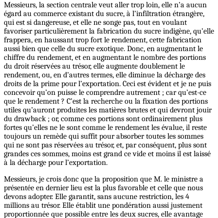
Messieurs, la section centrale veut aller trop loin, elle n’a aucun
égard au commerce existant du sucre, à l’infiltration étrangère,
qui est si dangereuse, et elle ne songe pas, tout en voulant
favoriser particulièrement la fabrication du sucre indigène, qu’elle
frappera, en haussant trop fort le rendement, cette fabrication
aussi bien que celle du sucre exotique. Donc, en augmentant le
chiffre du rendement, et en augmentant le nombre des portions
du droit réservées au trésor, elle augmente doublement le
rendement, ou, en d’autres termes, elle diminue la décharge des
droits de la prime pour l’exportation. Ceci est évident et je ne puis
concevoir qu’on puisse le comprendre autrement ; car qu’est-ce
que le rendement ? C’est la recherche ou la fixation des portions
utiles qu’auront produites les matières brutes et qui devront jouir
du drawback ; or, comme ces portions sont ordinairement plus
fortes qu’elles ne le sont comme le rendement les évalue, il reste
toujours un remède qui suffit pour absorber toutes les sommes
qui ne sont pas réservées au trésor, et, par conséquent, plus sont
grandes ces sommes, moins est grand ce vide et moins il est laissé
à la décharge pour l’exportation.
Messieurs, je crois donc que la proposition que M. le ministre a
présentée en dernier lieu est la plus favorable et celle que nous
devons adopter. Elle garantit, sans aucune restriction, les 4
millions au trésor. Elle établit une pondération aussi justement
proportionnée que possible entre les deux sucres, elle avantage