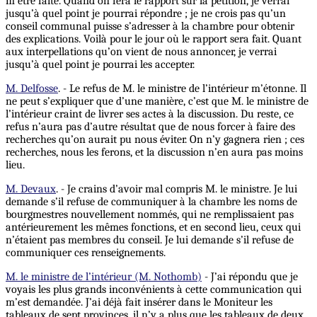
m’être faite. Quand on fera le rapport sur la pétition, je verrai
jusqu’à quel point je pourrai répondre ; je ne crois pas qu’un
conseil communal puisse s’adresser à la chambre pour obtenir
des explications. Voilà pour le jour où le rapport sera fait. Quant
aux interpellations qu’on vient de nous annoncer, je verrai
jusqu’à quel point je pourrai les accepter.
M. Delfosse
. - Le refus de M. le ministre de l’intérieur m’étonne. Il
ne peut s’expliquer que d’une manière, c’est que M. le ministre de
l’intérieur craint de livrer ses actes à la discussion. Du reste, ce
refus n’aura pas d’autre résultat que de nous forcer à faire des
recherches qu’on aurait pu nous éviter. On n’y gagnera rien ; ces
recherches, nous les ferons, et la discussion n’en aura pas moins
lieu.
M. Devaux
. - Je crains d’avoir mal compris M. le ministre. Je lui
demande s’il refuse de communiquer à la chambre les noms de
bourgmestres nouvellement nommés, qui ne remplissaient pas
antérieurement les mêmes fonctions, et en second lieu, ceux qui
n’étaient pas membres du conseil. Je lui demande s’il refuse de
communiquer ces renseignements.
M. le ministre de l’intérieur (M. Nothomb)
- J’ai répondu que je
voyais les plus grands inconvénients à cette communication qui
m’est demandée. J’ai déjà fait insérer dans le Moniteur les
tableaux de sept provinces, il n’y a plus que les tableaux de deux