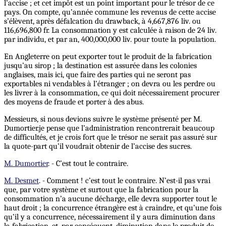
l’accise ; et cet impôt est un point important pour le trésor de ce
pays. On compte, qu’année commune les revenus de cette accise
s’élèvent, après défalcation du drawback, à 4,667,876 liv. ou
116,696,800 fr. La consommation y est calculée à raison de 24 liv.
par individu, et par an, 400,000,000 liv. pour toute la population.
En Angleterre on peut exporter tout le produit de la fabrication
jusqu’au sirop ; la destination est assurée dans les colonies
anglaises, mais ici, que faire des parties qui ne seront pas
exportables ni vendables à l’étranger ; on devra ou les perdre ou
les livrer à la consommation, ce qui doit nécessairement procurer
des moyens de fraude et porter à des abus.
Messieurs, si nous devions suivre le système présenté per M.
Dumortier.je pense que l’administration rencontrerait beaucoup
de difficultés, et je crois fort que le trésor ne serait pas assuré sur
la quote-part qu’il voudrait obtenir de l’accise des sucres.
M. Dumortier
. - C’est tout le contraire.
M. Desmet
. - Comment ! c’est tout le contraire. N’est-il pas vrai
que, par votre système et surtout que la fabrication pour la
consommation n’a aucune décharge, elle devra supporter tout le
haut droit ; la concurrence étrangère est à craindre, et qu’une fois
qu’il y a concurrence, nécessairement il y aura diminution dans
la fabrication, et, par conséquent, diminution dans le produit de