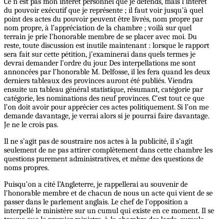
Ce n’est pas mon intérêt personnel que je défends, mais l’intérêt
du pouvoir exécutif que je représente ; il faut voir jusqu’à quel
point des actes du pouvoir peuvent être livrés, nom propre par
nom propre, à l’appréciation de la chambre ; voilà sur quel
terrain je prie l’honorable membre de se placer avec moi. Du
reste, toute discussion est inutile maintenant : lorsque le rapport
sera fait sur cette pétition, j’examinerai dans quels termes je
devrai demander l’ordre du jour. Des interpellations me sont
annoncées par l’honorable M. Delfosse, il les fera quand les deux
derniers tableaux des provinces auront été publiés. Viendra
ensuite un tableau général statistique, résumant, catégorie par
catégorie, les nominations des neuf provinces. C’est tout ce que
l’on doit avoir pour apprécier ces actes politiquement. Si l’on me
demande davantage, je verrai alors si je pourrai faire davantage.
Je ne le crois pas.
Il ne s’agit pas de soustraire nos actes à la publicité, il s’agit
seulement de ne pas attirer complètement dans cette chambre les
questions purement administratives, et même des questions de
noms propres.
Puisqu’on a cité l’Angleterre, je rappellerai au souvenir de
l’honorable membre et de chacun de nous un acte qui vient de se
passer dans le parlement anglais. Le chef de l’opposition a
interpellé le ministère sur un cumul qui existe en ce moment. Il se