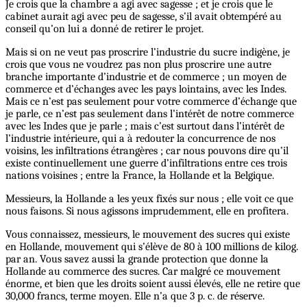
Je crois que la chambre a agi avec sagesse ; et je crois que le
cabinet aurait agi avec peu de sagesse, s’il avait obtempéré au
conseil qu’on lui a donné de retirer le projet.
Mais si on ne veut pas proscrire l’industrie du sucre indigène, je
crois que vous ne voudrez pas non plus proscrire une autre
branche importante d’industrie et de commerce ; un moyen de
commerce et d’échanges avec les pays lointains, avec les Indes.
Mais ce n’est pas seulement pour votre commerce d’échange que
je parle, ce n’est pas seulement dans l’intérêt de notre commerce
avec les Indes que je parle ; mais c’est surtout dans l’intérêt de
l’industrie intérieure, qui a à redouter la concurrence de nos
voisins, les infiltrations étrangères ; car nous pouvons dire qu’il
existe continuellement une guerre d’infiltrations entre ces trois
nations voisines ; entre la France, la Hollande et la Belgique.
Messieurs, la Hollande a les yeux fixés sur nous ; elle voit ce que
nous faisons. Si nous agissons imprudemment, elle en profitera.
Vous connaissez, messieurs, le mouvement des sucres qui existe
en Hollande, mouvement qui s’élève de 80 à 100 millions de kilog.
par an. Vous savez aussi la grande protection que donne la
Hollande au commerce des sucres. Car malgré ce mouvement
énorme, et bien que les droits soient aussi élevés, elle ne retire que
30,000 francs, terme moyen. Elle n’a que 3 p. c. de réserve.