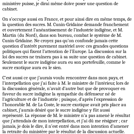
ministère puisse, je dirai même doive poser une question de
cabinet.
On s’occupe aussi en France, et pour ainsi dire en même temps, de
la question des sucres. M. Cunin-Gridaine demande franchement
et ouvertement l’anéantissement de l’industrie indigène, et M.
Martin (du Nord), dans son bureau, combat le système de M.
Cunin-Gridaine. Ne croyez pas qu’on confonde jamais cette
question d’intérêt purement matériel avec ces grandes questions
politiques qui fixent l’attention de l’Europe. La discussion sur la
loi des sucres ne traînera pas à sa suite une question de cabinet.
Seulement le sucre indigène aura eu son portefeuille, comme le
sucre exotique aura eu le sien.
C’est aussi ce que j’aurais voulu rencontrer dans mon pays, et
l’interpellation que j’ai faite à M. le ministre de l’intérieur, lors de
la discussion générale, n’avait d’autre but que de provoquer en
faveur du sucre indigène la sympathie du défenseur né de
l’agriculture et de l’industrie ; puisque, d’après l’expression de
l’honorable M. de La Coste, le sucre exotique avait pris place au
cabinet, j’aurais désiré que le sucre indigène y fût aussi
représenté. La réponse de M. le ministre n’a pas amené le résultat
que j’attendais de mon interpellation, et j’ai dû me résigner ; car
jamais, je dois le dire, il n’est entré dans mon intention d’amener
la retraite du ministère par le résultat de la discussion actuelle.