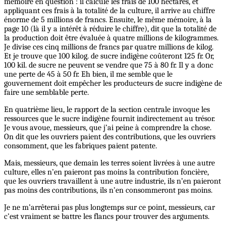
mémoire en question : il calcule les frais de 100 hectares, et
appliquant ces frais à la totalité de la culture, il arrive au chiffre
énorme de 5 millions de francs. Ensuite, le même mémoire, à la
page 10 (là il y a intérêt à réduire le chiffre), dit que la totalité de
la production doit être évaluée à quatre millions de kilogrammes.
Je divise ces cinq millions de francs par quatre millions de kilog.
Et je trouve que 100 kilog. de sucre indigène coûteront 125 fr. Or,
100 kil. de sucre ne peuvent se vendre que 75 à 80 fr. Il y a donc
une perte de 45 à 50 fr. Eh bien, il me semble que le
gouvernement doit empêcher les producteurs de sucre indigène de
faire une semblable perte.
En quatrième lieu, le rapport de la section centrale invoque les
ressources que le sucre indigène fournit indirectement au trésor.
Je vous avoue, messieurs, que j’ai peine à comprendre la chose.
On dit que les ouvriers paient des contributions, que les ouvriers
consomment, que les fabriques paient patente.
Mais, messieurs, que demain les terres soient livrées à une autre
culture, elles n’en paieront pas moins la contribution foncière,
que les ouvriers travaillent à une autre industrie, ils n’en paieront
pas moins des contributions, ils n’en consommeront pas moins.
Je ne m’arrêterai pas plus longtemps sur ce point, messieurs, car
c’est vraiment se battre les flancs pour trouver des arguments.