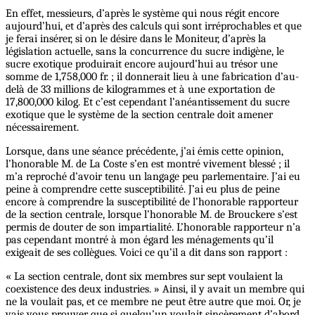
En effet, messieurs, d’après le système qui nous régit encore
aujourd’hui, et d’après des calculs qui sont irréprochables et que
je ferai insérer, si on le désire dans le Moniteur, d’après la
législation actuelle, sans la concurrence du sucre indigène, le
sucre exotique produirait encore aujourd’hui au trésor une
somme de 1,758,000 fr. ; il donnerait lieu à une fabrication d’au-
delà de 33 millions de kilogrammes et à une exportation de
17,800,000 kilog. Et c’est cependant l’anéantissement du sucre
exotique que le système de la section centrale doit amener
nécessairement.
Lorsque, dans une séance précédente, j’ai émis cette opinion,
l’honorable M. de La Coste s’en est montré vivement blessé ; il
m’a reproché d’avoir tenu un langage peu parlementaire. J’ai eu
peine à comprendre cette susceptibilité. J’ai eu plus de peine
encore à comprendre la susceptibilité de l’honorable rapporteur
de la section centrale, lorsque l’honorable M. de Brouckere s’est
permis de douter de son impartialité. L’honorable rapporteur n’a
pas cependant montré à mon égard les ménagements qu’il
exigeait de ses collègues. Voici ce qu’il a dit dans son rapport :
« La section centrale, dont six membres sur sept voulaient la
coexistence des deux industries. » Ainsi, il y avait un membre qui
ne la voulait pas, et ce membre ne peut être autre que moi. Or, je
vais vous prouver que si quelqu’un voulait sincèrement d’abord