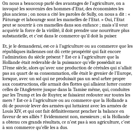
On nous a beaucoup parlé des avantages de l’agriculture, on a
invoqué les souvenirs des hommes d’Etat, des économistes les
plus anciens ; on nous a cité les paroles de Sully, on nous a dit : «
Pâturage et labourage sont les mamelles de l’Etat. » Oui, l’Etat
peut se nourrir à ces mamelles dans son enfance ; mais s’il veut
acquérir la force de la virilité, il doit prendre une nourriture plus
substantielle, et c’est dans le commerce qu’il doit la puiser.
Et, je le demanderai, est-ce à l’agriculture ou au commerce que les
républiques italiennes ont dû cette prospérité qui fait encore
l’admiration du siècle présent ? Est-ce à l’agriculture que la
Hollande était redevable de la puissance qu’elle possédait au
17ème siècle, alors qu’avec une production de céréales qui n’allait
pas au quart de sa consommation, elle était le grenier de l’Europe,
lorsque, avec un sol qui ne produisait pas un seul arbre propre
aux constructions, elle armait des flottes qui allaient lutter contre
celles de l’Angleterre jusque dans la Tamise même, qui, conduites
par les Trump et les de Ruyter, se faisaient redouter sur toutes les
mers ? Est-ce à l’agriculture ou au commerce que la Hollande a
dû de pouvoir lever des armées qui luttaient avec les armées de
Louis XIV, et qui ont fait définitivement pencher la balance en
faveur de ses alliés ? Evidemment non, messieurs ; si la Hollande
a obtenu ces grands résultats, ce n’est pas à son agriculture, c’est
à son commerce qu’elle les a dus.