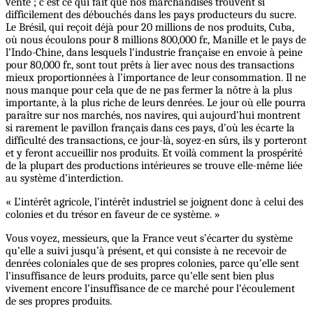
vente ; c’est ce qui fait que nos marchandises trouvent si
difficilement des débouchés dans les pays producteurs du sucre.
Le Brésil, qui reçoit déjà pour 20 millions de nos produits, Cuba,
où nous écoulons pour 8 millions 800,000 fr., Manille et le pays de
l’Indo-Chine, dans lesquels l’industrie française en envoie à peine
pour 80,000 fr., sont tout prêts à lier avec nous des transactions
mieux proportionnées à l’importance de leur consommation. Il ne
nous manque pour cela que de ne pas fermer la nôtre à la plus
importante, à la plus riche de leurs denrées. Le jour où elle pourra
paraître sur nos marchés, nos navires, qui aujourd’hui montrent
si rarement le pavillon français dans ces pays, d’où les écarte la
difficulté des transactions, ce jour-là, soyez-en sûrs, ils y porteront
et y feront accueillir nos produits. Et voilà comment la prospérité
de la plupart des productions intérieures se trouve elle-même liée
au système d’interdiction.
« L’intérêt agricole, l’intérêt industriel se joignent donc à celui des
colonies et du trésor en faveur de ce système. »
Vous voyez, messieurs, que la France veut s’écarter du système
qu’elle a suivi jusqu’à présent, et qui consiste à ne recevoir de
denrées coloniales que de ses propres colonies, parce qu’elle sent
l’insuffisance de leurs produits, parce qu’elle sent bien plus
vivement encore l’insuffisance de ce marché pour l’écoulement
de ses propres produits.