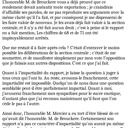
L’honorable M. de Brouckere vous a déjà prouvé que ce
rendement devait anéantir toute exportation ; je craindrais
d’affaiblir ses paroles, de ne pas reproduire ses arguments avec la
même clarté qu’il l’a fait, et par conséquent je me dispenserai de
les faire valoir de nouveau. Je les avais déjà fait valoir à la section
centrale, et il n’y a été fait aucun droit ; c’est à peine si le rapport
en a fait mention, Les chiffres de 68 et de 71 ont été
impitoyablement arrêtés.
Que me restait-il à faire après cela ? C’était d’entraver le moins
possible les délibérations de la section centrale ; c’était de me
soumettre, et de manifester simplement par mon vote l’opposition
que je faisais aux autres dispositions. C’est ce que j’ai fait.
Quant à l’impartialité du rapport, je laisse la question à juger à
tous ceux qui l’ont lu. Au reste, avouons-le franchement, cette
impartialité est impossible. Quelqu’un de nous dans une question
semblable peut-il être parfaitement impartial. Quant à moi,
j’avouerai franchement mes sympathies pour le sucre exotique,
d’autant plus que j’ai reconnu maintenant qu’il faut que l’on
cède le pas à l’autre.
Ainsi donc, l’honorable M. Mercier a eu tort d’être blessé de ce
qu’avait dit l’honorable. M. de Brouckere. Certainement son
rapport n’a pas ce caractère d’impartialité qu’on aurait pu même