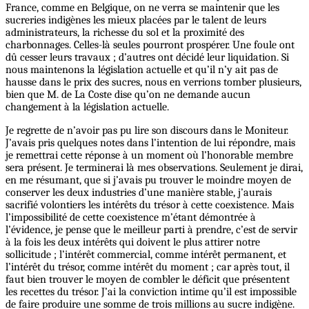
France, comme en Belgique, on ne verra se maintenir que les
sucreries indigènes les mieux placées par le talent de leurs
administrateurs, la richesse du sol et la proximité des
charbonnages. Celles-là seules pourront prospérer. Une foule ont
dû cesser leurs travaux ; d’autres ont décidé leur liquidation. Si
nous maintenons la législation actuelle et qu’il n’y ait pas de
hausse dans le prix des sucres, nous en verrions tomber plusieurs,
bien que M. de La Coste dise qu’on ne demande aucun
changement à la législation actuelle.
Je regrette de n’avoir pas pu lire son discours dans le Moniteur.
J’avais pris quelques notes dans l’intention de lui répondre, mais
je remettrai cette réponse à un moment où l’honorable membre
sera présent. Je terminerai là mes observations. Seulement je dirai,
en me résumant, que si j’avais pu trouver le moindre moyen de
conserver les deux industries d’une manière stable, j’aurais
sacrifié volontiers les intérêts du trésor à cette coexistence. Mais
l’impossibilité de cette coexistence m’étant démontrée à
l’évidence, je pense que le meilleur parti à prendre, c’est de servir
à la fois les deux intérêts qui doivent le plus attirer notre
sollicitude ; l’intérêt commercial, comme intérêt permanent, et
l’intérêt du trésor, comme intérêt du moment ; car après tout, il
faut bien trouver le moyen de combler le déficit que présentent
les recettes du trésor. J’ai la conviction intime qu’il est impossible
de faire produire une somme de trois millions au sucre indigène.