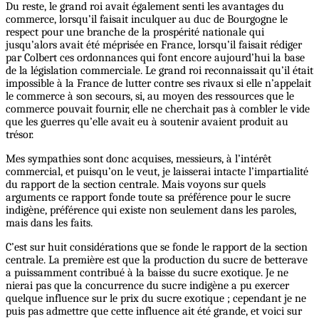
Du reste, le grand roi avait également senti les avantages du
commerce, lorsqu’il faisait inculquer au duc de Bourgogne le
respect pour une branche de la prospérité nationale qui
jusqu’alors avait été méprisée en France, lorsqu’il faisait rédiger
par Colbert ces ordonnances qui font encore aujourd’hui la base
de la législation commerciale. Le grand roi reconnaissait qu’il était
impossible à la France de lutter contre ses rivaux si elle n’appelait
le commerce à son secours, si, au moyen des ressources que le
commerce pouvait fournir, elle ne cherchait pas à combler le vide
que les guerres qu’elle avait eu à soutenir avaient produit au
trésor.
Mes sympathies sont donc acquises, messieurs, à l’intérêt
commercial, et puisqu’on le veut, je laisserai intacte l’impartialité
du rapport de la section centrale. Mais voyons sur quels
arguments ce rapport fonde toute sa préférence pour le sucre
indigène, préférence qui existe non seulement dans les paroles,
mais dans les faits.
C’est sur huit considérations que se fonde le rapport de la section
centrale. La première est que la production du sucre de betterave
a puissamment contribué à la baisse du sucre exotique. Je ne
nierai pas que la concurrence du sucre indigène a pu exercer
quelque influence sur le prix du sucre exotique ; cependant je ne
puis pas admettre que cette influence ait été grande, et voici sur