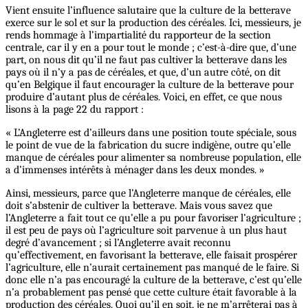
Vient ensuite l’influence salutaire que la culture de la betterave
exerce sur le sol et sur la production des céréales. Ici, messieurs, je
rends hommage à l’impartialité du rapporteur de la section
centrale, car il y en a pour tout le monde ; c’est-à-dire que, d’une
part, on nous dit qu’il ne faut pas cultiver la betterave dans les
pays où il n’y a pas de céréales, et que, d’un autre côté, on dit
qu’en Belgique il faut encourager la culture de la betterave pour
produire d’autant plus de céréales. Voici, en effet, ce que nous
lisons à la page 22 du rapport :
« L’Angleterre est d’ailleurs dans une position toute spéciale, sous
le point de vue de la fabrication du sucre indigène, outre qu’elle
manque de céréales pour alimenter sa nombreuse population, elle
a d’immenses intérêts à ménager dans les deux mondes. »
Ainsi, messieurs, parce que l’Angleterre manque de céréales, elle
doit s’abstenir de cultiver la betterave. Mais vous savez que
l’Angleterre a fait tout ce qu’elle a pu pour favoriser l’agriculture ;
il est peu de pays où l’agriculture soit parvenue à un plus haut
degré d’avancement ; si l’Angleterre avait reconnu
qu’effectivement, en favorisant la betterave, elle faisait prospérer
l’agriculture, elle n’aurait certainement pas manqué de le faire. Si
donc elle n’a pas encouragé la culture de la betterave, c’est qu’elle
n’a probablement pas pensé que cette culture était favorable à la
production des céréales. Quoi qu’il en soit, je ne m’arrêterai pas à