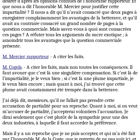
désirer d’après les opinions connues de l’honorable rapporteur. Et
que nous a dit l’honorable M. Mercier pour justifier cette
impartialité ? Il nous a dit qu’il n’avait consacré que deux pages à
enregistrer complaisamment les avantages de la betterave, et qu’il
avait au contraire consacré un grand nombre de pages à la
question commerciale. Mais savez-vous à quoi sont consacrées
ces pages ? A réfuter tous les arguments du sucre exotique ; à
amoindrir tous les avantages que la question commerciale
présente.
M. Mercier, rapporteur
. - A citer les faits.
M. Cogels
. - A citer les faits, mais non toutes les conséquences. Il
faut avouer que c’est là une singulière compensation. Si c’est là de
l’impartialité, je le veux bien ; si c’est là une plume impartiale, je
le veux bien encore ; mais quant à moi, j’ai trouvé que cette
plume avait constamment été trempée dans la betterave.
J’ai déjà dit, messieurs, qu’il ne fallait pas prendre cette
accusation de partialité pour un reproche. Quant à moi, si on veut
m’accuser de partialité, j’accepterai volontiers l’accusation. Je
dirai seulement que c’est plutôt de la sympathie pour une des
deux industries, à laquelle il faut accorder la préférence.
Mais il y a un reproche que je ne puis accepter, et qui m’a été fait
par l’honorable M. de la Coste, que je regrette de ne pas voir ici, et