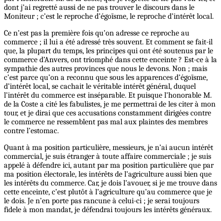
dont j’ai regretté aussi de ne pas trouver le discours dans le
Moniteur ; c’est le reproche d’égoïsme, le reproche d’intérêt local.
Ce n’est pas la première fois qu’on adresse ce reproche au
commerce ; il lui a été adressé très souvent. Et comment se fait-il
que, la plupart du temps, les principes qui ont été soutenus par le
commerce d’Anvers, ont triomphé dans cette enceinte ? Est-ce à la
sympathie des autres provinces que nous le devons. Non ; mais
c’est parce qu’on a reconnu que sous les apparences d’égoïsme,
d’intérêt local, se cachait le véritable intérêt général, duquel
l’intérêt du commerce est inséparable. Et puisque l’honorable M.
de la Coste a cité les fabulistes, je me permettrai de les citer à mon
tour, et je dirai que ces accusations constamment dirigées contre
le commerce ne ressemblent pas mal aux plaintes des membres
contre l’estomac.
Quant à ma position particulière, messieurs, je n’ai aucun intérêt
commercial, je suis étranger à toute affaire commerciale ; je suis
appelé à défendre ici, autant par ma position particulière que par
ma position électorale, les intérêts de l’agriculture aussi bien que
les intérêts du commerce. Car, je dois l’avouer, si je me trouve dans
cette enceinte, c’est plutôt à l’agriculture qu’au commerce que je
le dois. Je n’en porte pas rancune à celui-ci ; je serai toujours
fidele à mon mandat, je défendrai toujours les intérêts généraux.