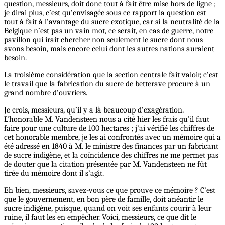
question, messieurs, doit donc tout à fait être mise hors de ligne ;
je dirai plus, c’est qu’envisagée sous ce rapport la question est
tout à fait à l’avantage du sucre exotique, car si la neutralité de la
Belgique n’est pas un vain mot, ce serait, en cas de guerre, notre
pavillon qui irait chercher non seulement le sucre dont nous
avons besoin, mais encore celui dont les autres nations auraient
besoin.
La troisième considération que la section centrale fait valoir, c’est
le travail que la fabrication du sucre de betterave procure à un
grand nombre d’ouvriers.
Je crois, messieurs, qu’il y a là beaucoup d’exagération.
L’honorable M. Vandensteen nous a cité hier les frais qu’il faut
faire pour une culture de 100 hectares ; j’ai vérifié les chiffres de
cet honorable membre, je les ai confrontés avec un mémoire qui a
été adressé en 1840 à M. le ministre des finances par un fabricant
de sucre indigène, et la coïncidence des chiffres ne me permet pas
de douter que la citation présentée par M. Vandensteen ne fût
tirée du mémoire dont il s’agit.
Eh bien, messieurs, savez-vous ce que prouve ce mémoire ? C’est
que le gouvernement, en bon père de famille, doit anéantir le
sucre indigène, puisque, quand on voit ses enfants courir à leur
ruine, il faut les en empêcher. Voici, messieurs, ce que dit le