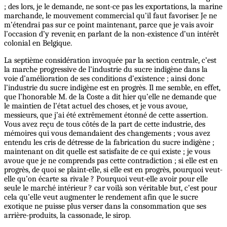
; des lors, je le demande, ne sont-ce pas les exportations, la marine
marchande, le mouvement commercial qu’il faut favoriser. Je ne
m’étendrai pas sur ce point maintenant, parce que je vais avoir
l’occasion d’y revenir, en parlant de la non-existence d’un intérêt
colonial en Belgique.
La septième considération invoquée par la section centrale, c’est
la marche progressive de l’industrie du sucre indigène dans la
voie d’amélioration de ses conditions d’existence ; ainsi donc
l’industrie du sucre indigène est en progrès. Il me semble, en effet,
que l’honorable M. de la Coste a dit hier qu’elle ne demande que
le maintien de l’état actuel des choses, et je vous avoue,
messieurs, que j’ai été extrêmement étonné de cette assertion.
Vous avez reçu de tous côtés de la part de cette industrie, des
mémoires qui vous demandaient des changements ; vous avez
entendu les cris de détresse de la fabrication du sucre indigène ;
maintenant on dit quelle est satisfaite de ce qui existe ; je vous
avoue que je ne comprends pas cette contradiction ; si elle est en
progrès, de quoi se plaint-elle, si elle est en progrès, pourquoi veut-
elle qu’on écarte sa rivale ? Pourquoi veut-elle avoir pour elle
seule le marché intérieur ? car voilà son véritable but, c’est pour
cela qu’elle veut augmenter le rendement afin que le sucre
exotique ne puisse plus verser dans la consommation que ses
arrière-produits, la cassonade, le sirop.