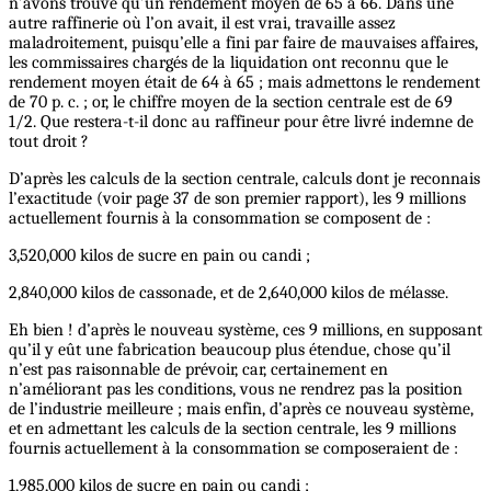
n’avons trouvé qu’un rendement moyen de 65 a 66. Dans une
autre raffinerie où l’on avait, il est vrai, travaille assez
maladroitement, puisqu’elle a fini par faire de mauvaises affaires,
les commissaires chargés de la liquidation ont reconnu que le
rendement moyen était de 64 à 65 ; mais admettons le rendement
de 70 p. c. ; or, le chiffre moyen de la section centrale est de 69
1/2. Que restera-t-il donc au raffineur pour être livré indemne de
tout droit ?
D’après les calculs de la section centrale, calculs dont je reconnais
l’exactitude (voir page 37 de son premier rapport), les 9 millions
actuellement fournis à la consommation se composent de :
3,520,000 kilos de sucre en pain ou candi ;
2,840,000 kilos de cassonade, et de 2,640,000 kilos de mélasse.
Eh bien ! d’après le nouveau système, ces 9 millions, en supposant
qu’il y eût une fabrication beaucoup plus étendue, chose qu’il
n’est pas raisonnable de prévoir, car, certainement en
n’améliorant pas les conditions, vous ne rendrez pas la position
de l’industrie meilleure ; mais enfin, d’après ce nouveau système,
et en admettant les calculs de la section centrale, les 9 millions
fournis actuellement à la consommation se composeraient de :
1,985,000 kilos de sucre en pain ou candi ;