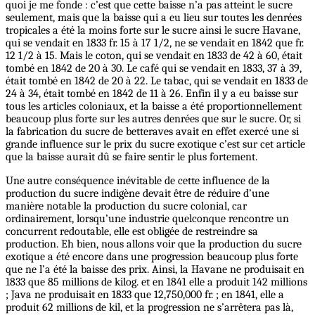
quoi je me fonde : c’est que cette baisse n’a pas atteint le sucre
seulement, mais que la baisse qui a eu lieu sur toutes les denrées
tropicales a été la moins forte sur le sucre ainsi le sucre Havane,
qui se vendait en 1833 fr. 15 à 17 1/2, ne se vendait en 1842 que fr.
12 1/2 à 15. Mais le coton, qui se vendait en 1833 de 42 à 60, était
tombé en 1842 de 20 à 30. Le café qui se vendait en 1833, 37 à 39,
était tombé en 1842 de 20 à 22. Le tabac, qui se vendait en 1833 de
24 à 34, était tombé en 1842 de 11 à 26. Enfin il y a eu baisse sur
tous les articles coloniaux, et la baisse a été proportionnellement
beaucoup plus forte sur les autres denrées que sur le sucre. Or, si
la fabrication du sucre de betteraves avait en effet exercé une si
grande influence sur le prix du sucre exotique c’est sur cet article
que la baisse aurait dû se faire sentir le plus fortement.
Une autre conséquence inévitable de cette influence de la
production du sucre indigène devait être de réduire d’une
manière notable la production du sucre colonial, car
ordinairement, lorsqu’une industrie quelconque rencontre un
concurrent redoutable, elle est obligée de restreindre sa
production. Eh bien, nous allons voir que la production du sucre
exotique a été encore dans une progression beaucoup plus forte
que ne l’a été la baisse des prix. Ainsi, la Havane ne produisait en
1833 que 85 millions de kilog. et en 1841 elle a produit 142 millions
; Java ne produisait en 1833 que 12,750,000 fr. ; en 1841, elle a
produit 62 millions de kil, et la progression ne s’arrêtera pas là,