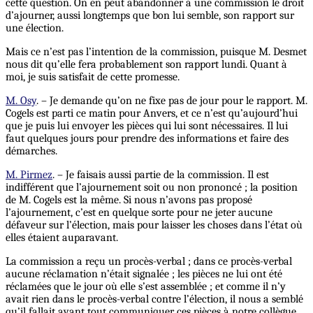
cette question. On en peut abandonner à une commission le droit
d’ajourner, aussi longtemps que bon lui semble, son rapport sur
une élection.
Mais ce n’est pas l’intention de la commission, puisque M. Desmet
nous dit qu’elle fera probablement son rapport lundi. Quant à
moi, je suis satisfait de cette promesse.
M. Osy
. – Je demande qu’on ne fixe pas de jour pour le rapport. M.
Cogels est parti ce matin pour Anvers, et ce n’est qu’aujourd’hui
que je puis lui envoyer les pièces qui lui sont nécessaires. Il lui
faut quelques jours pour prendre des informations et faire des
démarches.
M. Pirmez
. – Je faisais aussi partie de la commission. Il est
indifférent que l’ajournement soit ou non prononcé ; la position
de M. Cogels est la même. Si nous n’avons pas proposé
l’ajournement, c’est en quelque sorte pour ne jeter aucune
défaveur sur l’élection, mais pour laisser les choses dans l’état où
elles étaient auparavant.
La commission a reçu un procès-verbal ; dans ce procès-verbal
aucune réclamation n’était signalée ; les pièces ne lui ont été
réclamées que le jour où elle s’est assemblée ; et comme il n’y
avait rien dans le procès-verbal contre l’élection, il nous a semblé
qu’il fallait avant tout communiquer ces pièces à notre collègue.