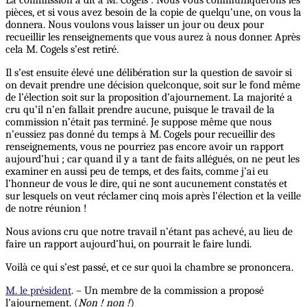
La commission a dit à M. Cogels : Nous vous communiquerons les
pièces, et si vous avez besoin de la copie de quelqu’une, on vous la
donnera. Nous voulons vous laisser un jour ou deux pour
recueillir les renseignements que vous aurez à nous donner. Après
cela M. Cogels s’est retiré.
Il s’est ensuite élevé une délibération sur la question de savoir si
on devait prendre une décision quelconque, soit sur le fond même
de l’élection soit sur la proposition d’ajournement. La majorité a
cru qu’il n’en fallait prendre aucune, puisque le travail de la
commission n’était pas terminé. Je suppose même que nous
n’eussiez pas donné du temps à M. Cogels pour recueillir des
renseignements, vous ne pourriez pas encore avoir un rapport
aujourd’hui ; car quand il y a tant de faits allégués, on ne peut les
examiner en aussi peu de temps, et des faits, comme j’ai eu
l’honneur de vous le dire, qui ne sont aucunement constatés et
sur lesquels on veut réclamer cinq mois après l’élection et la veille
de notre réunion !
Nous avions cru que notre travail n’étant pas achevé, au lieu de
faire un rapport aujourd’hui, on pourrait le faire lundi.
Voilà ce qui s’est passé, et ce sur quoi la chambre se prononcera.
M. le président
. – Un membre de la commission a proposé
l’ajournement. (
Non ! non !
)