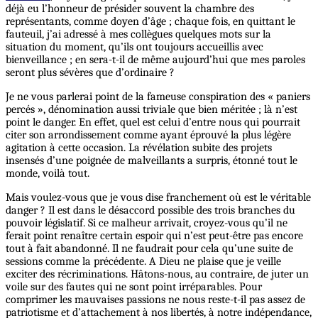
déjà eu l’honneur de présider souvent la chambre des
représentants, comme doyen d’âge ; chaque fois, en quittant le
fauteuil, j’ai adressé à mes collègues quelques mots sur la
situation du moment, qu’ils ont toujours accueillis avec
bienveillance ; en sera-t-il de même aujourd’hui que mes paroles
seront plus sévères que d’ordinaire ?
Je ne vous parlerai point de la fameuse conspiration des « paniers
percés », dénomination aussi triviale que bien méritée ; là n’est
point le danger. En effet, quel est celui d’entre nous qui pourrait
citer son arrondissement comme ayant éprouvé la plus légère
agitation à cette occasion. La révélation subite des projets
insensés d’une poignée de malveillants a surpris, étonné tout le
monde, voilà tout.
Mais voulez-vous que je vous dise franchement où est le véritable
danger ? Il est dans le désaccord possible des trois branches du
pouvoir législatif. Si ce malheur arrivait, croyez-vous qu’il ne
ferait point renaître certain espoir qui n’est peut-être pas encore
tout à fait abandonné. Il ne faudrait pour cela qu’une suite de
sessions comme la précédente. A Dieu ne plaise que je veille
exciter des récriminations. Hâtons-nous, au contraire, de juter un
voile sur des fautes qui ne sont point irréparables. Pour
comprimer les mauvaises passions ne nous reste-t-il pas assez de
patriotisme et d’attachement à nos libertés, à notre indépendance,