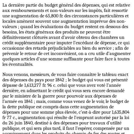
La dernière partie du budget général des dépenses, qui est relative
aux remboursements et non-valeurs sur les impôts, fait ressortir
une augmentation de 65,800 fr. des circonstances particulières et
locales amènent souvent une augmentation imprévue des non-
valeurs ; quand les évaluations du budget restent en dessous des
besoins, les états généraux des produits ne peuvent être
définitivement clôturés avant d’avoir obtenu des chambres un
crédit supplémentaire pour imputer l’excédant de dépense, ce qui
occasionne des retards préjudiciables au bien du service ; afin de
prévenir le retour de cet inconvénient, on a cru utile d’augmenter
quelques articles d’une somme suffisante pour faire face à toutes
les éventualités.
Nous venons, messieurs, de vous faire connaître le tableau exact
des dépenses du pays pour 1842 ; le budget qui vous est présenté
dépasse de 1,613,277 fr. 96 c. celui que vous avez voté l’année
dernière, en admettant le crédit qui vous sera encore demandé
par le ministre de la guerre pour pourvoir aux dépenses de
l’armée en 1841 ; mais, comme vous venez de le voir, le budget de
la dette publique est compris dans cette augmentation de
dépenses pour une somme plus élevée, c’est-à-dire pour 1,635,804
fr 77 c., augmentation qui résulte de l’emprunt autorisé par la loi
du 26 juin 1840, destiné à des dépenses pour travaux d’utilité
publique, et qui sera plus tard, il faut l’espérer, compensée par un
accroissement dans les produits du chemin de fer, des routes et