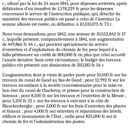
c., alloué par la loi du 24 mars 1841, pour dépenses arriérées, après
défalcation d’un transfert de 1,578,229 fr. pour les dépenses
concernant le service de l’instruction publique, qui, détaché du
ministère des travaux publics est passé à celui de l’intérieur. La
somme allouée est restée, en définitive, à 10,103,075 fr. 73 c.
Nous vous demandons, pour 1842, une somme de 10,552,842 fr. 17
c., laquelle présente, comparativement à 1841, une augmentation
de 449,866 fr. 44 c., qui provient spécialement du service
d’entretien et d’exploitation du chemin de fer, pour lequel il a
fallu pétitionner un crédit de 800,000 fr. en plus que celui accordé
l’année dernière. Sans cette circonstance, le budget des travaux
publics eût présenté une diminution de 350,183 fr. 56 c
L’augmentation dont je viens de parler porte pour 10,500 fr. sur les
travaux du canal de Gand au Sas-de-Gand ; pour 12,992 fr. sur les
travaux incombant à la société concessionnaire pour la mise en
bon état du canal de Charleroy, et primes pour la construction de
bateaux ; pour 8,500 fr. sur les travaux et l’entretien de la Meuse ;
pour 5,201 fr. 22 c. sur les travaux à exécuter à la côte de
Blanckenberghe ; pour 3,000 fr. sur les frais d’entretien des phares
et fanaux ; pour 4,000 fr. sur entretien et réparations des hôtels,
édifices et monuments de l’Etat ; enfin pour 825,000 fr. sur le
chemin de fer et l’administration des postes.