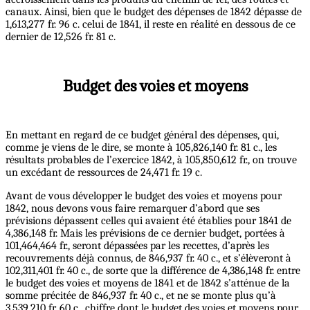
canaux. Ainsi, bien que le budget des dépenses de 1842 dépasse de
1,613,277 fr. 96 c. celui de 1841, il reste en réalité en dessous de ce
dernier de 12,526 fr. 81 c.
Budget des voies et moyens
En mettant en regard de ce budget général des dépenses, qui,
comme je viens de le dire, se monte à 105,826,140 fr. 81 c., les
résultats probables de l’exercice 1842, à 105,850,612 fr., on trouve
un excédant de ressources de 24,471 fr. 19 c.
Avant de vous développer le budget des voies et moyens pour
1842, nous devons vous faire remarquer d’abord que ses
prévisions dépassent celles qui avaient été établies pour 1841 de
4,386,148 fr. Mais les prévisions de ce dernier budget, portées à
101,464,464 fr., seront dépassées par les recettes, d’après les
recouvrements déjà connus, de 846,937 fr. 40 c., et s’élèveront à
102,311,401 fr. 40 c., de sorte que la différence de 4,386,148 fr. entre
le budget des voies et moyens de 1841 et de 1842 s’atténue de la
somme précitée de 846,937 fr. 40 c., et ne se monte plus qu’à
3,539,210 fr. 60 c., chiffre dont le budget des voies et moyens pour